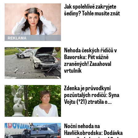
Jak spolehlivě zakryjete
šediny? Tohle musíte znát
REKLAMA
Nehoda českých řidičů v
Bavorsku: Pět vážně
zraněných! Zasahoval
vrtulník
Zdenka je průvodkyní
pozůstalých rodičů: Syna
Vojtu (†21) ztratila o…
Noční nehoda na
Havlíčkobrodsku: Dodávka