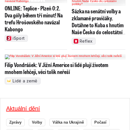
ONLINE: Teplice - Plzeň 0:2.
Sázka na senátní volby a
Dva góly během tří minut! Na
zklamané pravičáky.
trefu Hrošovského navázal
Dotáhne to Kuba s hnutím
Kabongo
Naše Česko do celostátní
politiky?
iSport
Reflex
Filip Vondrášek: V Jižní Americe si lidé plují životem
mnohem lehčeji, věci tolik neřeší
Lidé a země
Aktuální dění
Zprávy
Volby
Válka na Ukrajině
Počasí