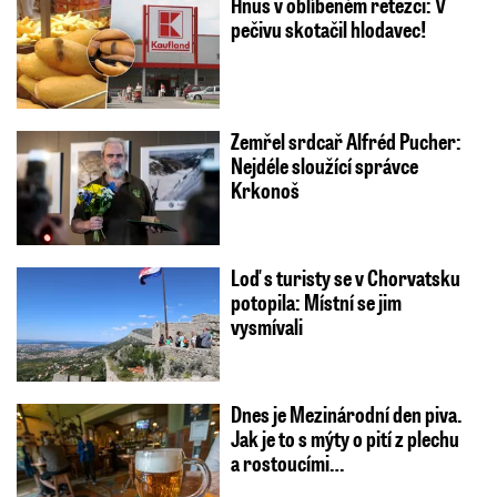
Hnus v oblíbeném řetězci: V
pečivu skotačil hlodavec!
Zemřel srdcař Alfréd Pucher:
Nejdéle sloužící správce
Krkonoš
Loď s turisty se v Chorvatsku
potopila: Místní se jim
vysmívali
Dnes je Mezinárodní den piva.
Jak je to s mýty o pití z plechu
a rostoucími…