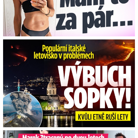
Erupce sicilské sopky Etny: Ruší desítky letů
Marek Ztracený na Letné: Pártlová stopla koncert