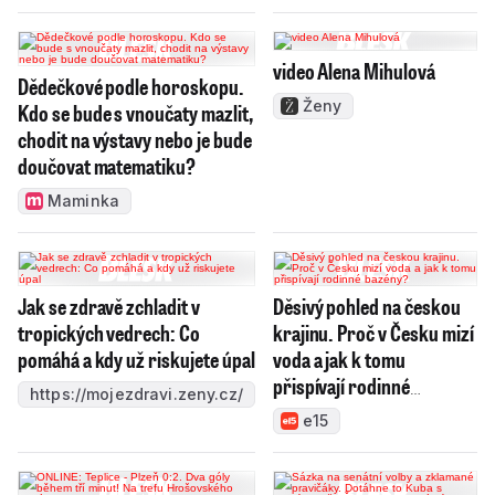
video Alena Mihulová
Dědečkové podle horoskopu.
Ženy
Kdo se bude s vnoučaty mazlit,
chodit na výstavy nebo je bude
doučovat matematiku?
Maminka
Jak se zdravě zchladit v
Děsivý pohled na českou
tropických vedrech: Co
krajinu. Proč v Česku mizí
pomáhá a kdy už riskujete úpal
voda a jak k tomu
přispívají rodinné
https://mojezdravi.zeny.cz/
bazény?
e15