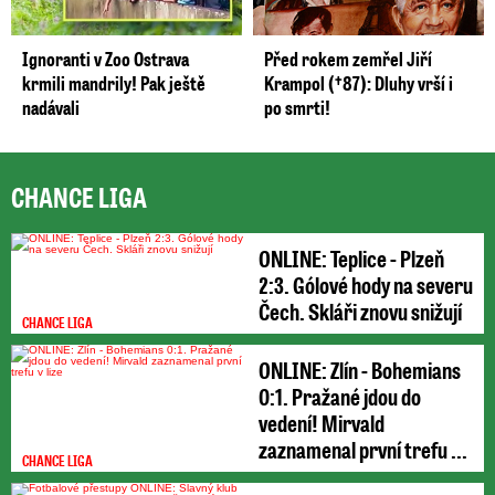
Ignoranti v Zoo Ostrava
Před rokem zemřel Jiří
krmili mandrily! Pak ještě
Krampol (†87): Dluhy vrší i
nadávali
po smrti!
CHANCE LIGA
ONLINE: Teplice - Plzeň
2:3. Gólové hody na severu
Čech. Skláři znovu snižují
CHANCE LIGA
ONLINE: Zlín - Bohemians
0:1. Pražané jdou do
vedení! Mirvald
zaznamenal první trefu ...
CHANCE LIGA