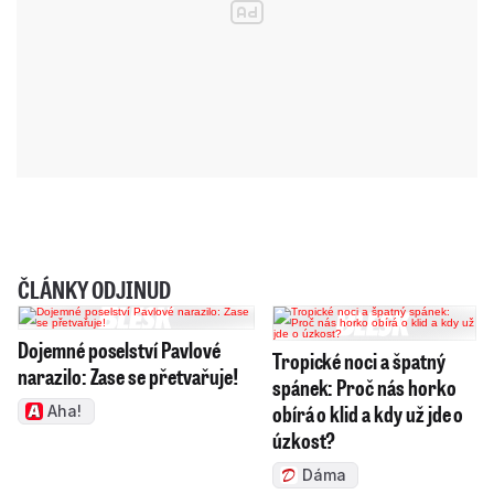
ČLÁNKY ODJINUD
Dojemné poselství Pavlové
Tropické noci a špatný
narazilo: Zase se přetvařuje!
spánek: Proč nás horko
obírá o klid a kdy už jde o
Aha!
úzkost?
Dáma