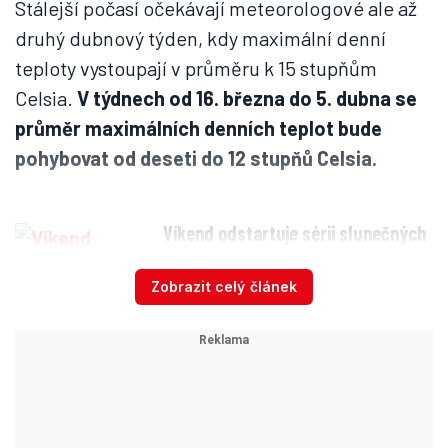
Stálejší počasí očekávají meteorologové ale až
druhý dubnový týden, kdy maximální denní
teploty vystoupají v průměru k 15 stupňům
Celsia.
V týdnech od 16. března do 5. dubna se
průměr maximálních denních teplot bude
pohybovat od deseti do 12 stupňů Celsia.
Víkend odstartuje sérii slunečných
dnů, pozor na mrazivá rána a
klíšťata
Zobrazit celý článek