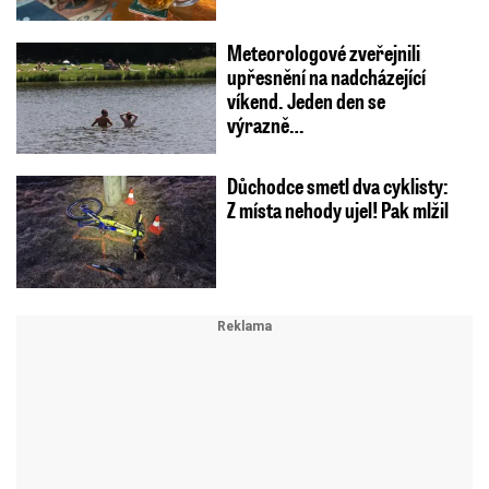
Meteorologové zveřejnili
upřesnění na nadcházející
víkend. Jeden den se
výrazně…
Důchodce smetl dva cyklisty:
Z místa nehody ujel! Pak mlžil