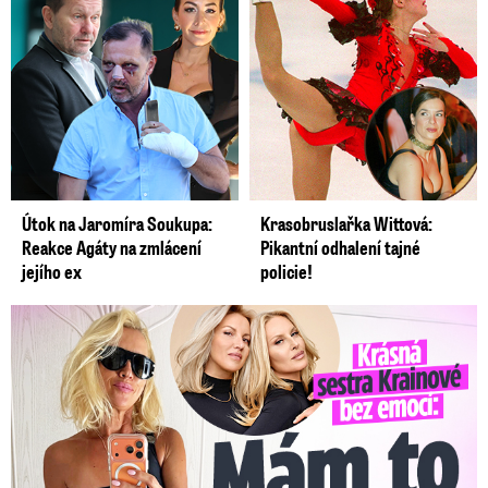
Útok na Jaromíra Soukupa:
Krasobruslařka Wittová:
Reakce Agáty na zmlácení
Pikantní odhalení tajné
jejího ex
policie!
Krásná sestra Krainové bez emocí: Mám to za pár…