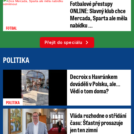
Fotbalové přestupy
ONLINE: Slavný klub chce
Mercada, Sparta ale měla
nabídku ...
FOTBAL
Přejít do speciálu
POLITIKA
Decroix s Havránkem
dováděli v Polsku, ale…
Vědí o tom doma?
POLITIKA
Vláda rozhodne o střídání
času: Šťastný prosazuje
jen ten zimní