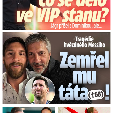
Tragédie hvězdného Messiho: Zemřel mu táta (†68)!