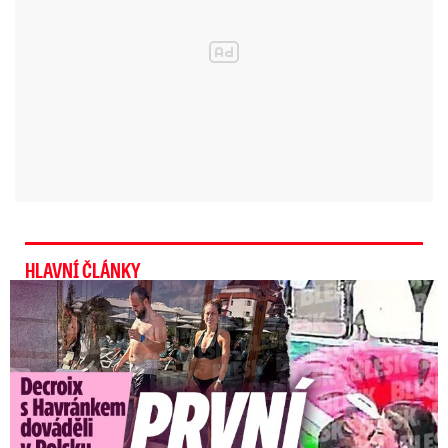
Pro druhou polovinu března je podle ČHMÚ
pravděpodobnější průměrný nebo slabě
podprůměrný úhrn srážek, více pršet by mělo
V posledním předpovědním
na začátku dubna.
týdnu začne srážek výrazněji ubývat.
Průměrný úhrn srážek v Česku pro období od 16.
března do 12. dubna je 41 milimetrů. Zatím
nejvíc podle záznamů vedených od roku 1951
napršelo a nasněžilo v roce 2001, kdy
HLAVNÍ ČLÁNKY
meteorologové naměřili 76 litrů na metr
Exministryně s Havránkem dováděli v Polsku: První slova!
čtvereční.
Nejméně srážek spadlo v roce 1974
s úhrnem čtyři milimetry.
Dlouhodobá průměrná teplota pro následující