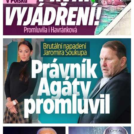
čtyři týdny je šest stupňů Celsia.
Nejtepleji bylo
v roce 1974 s průměrem 9,5 stupně Celsia, zatím
nejnižší průměr 1,2 stupně zaznamenali
meteorologové v roce 2013.
Brutální napadení Soukupa. Právník Agáty promluvil
V Česku se ukáže pravé jaro,
teploty vyšplhají na 20 °C. Pak se
vrátí sníh,…
Měsíční výhled vyjadřuje celkový
charakter počasí, nepostihuje proto všechny
Úspěšnost
možné výkyvy, upozorňuje ČHMÚ.
výhledu se podle meteorologů pohybuje u