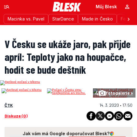
Můj Blesk
Macinka vs. Pavel
StarDance
Made in Česko
Festiva
V Česku se ukáže jaro, pak přijde
apríl: Teploty jako na houpačce,
hodit se bude deštník
4
Fotogalerie >
ČTK
14. 3. 2020 • 17:50
Diskuze (0)
Jak vám má Google doporučovat Blesk?