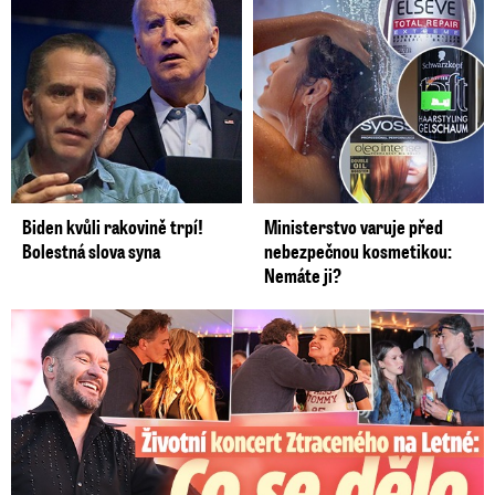
teplot kolem 75 procent, u srážek kolem 65
procent.
Předpověď na třetí a čtvrtý týden se
často blíží dlouhodobým klimatickým
hodnotám pro příslušná období.
Video se připravuje ...
Počasí: Čeká nás slunečný víkend, mírně se ochladí
Zdroj: Dagmar Honsová
Biden kvůli rakovině trpí!
Ministerstvo varuje před
Bolestná slova syna
nebezpečnou kosmetikou:
Nemáte ji?
Koncert Ztraceného na Letné: Jágr přišel s Dominikou, ale...