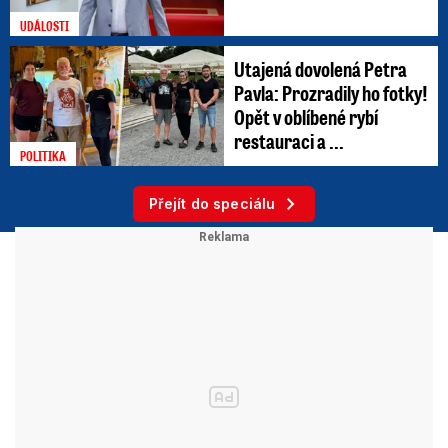
UDÁLOSTI
Utajená dovolená Petra
Pavla: Prozradily ho fotky!
Opět v oblíbené rybí
restauraci a ...
POLITIKA
Přejít do speciálu