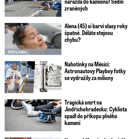
narazila do kamionu! Sedm
zraněných
Alena (45) si barví vlasy roky
špatně. Děláte stejnou
chybu?
REKLAMA
Nahotinky na Měsíci:
Astronautovy Playboy fotky
se vydražily za miliony
Tragická smrt na
Jindřichohradecku: Cyklista
spadl do příkopu plného
kamení