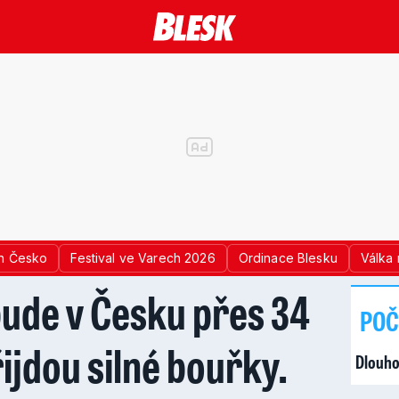
n Česko
Festival ve Varech 2026
Ordinace Blesku
Válka 
bude v Česku přes 34
POČ
řijdou silné bouřky.
Dlouho