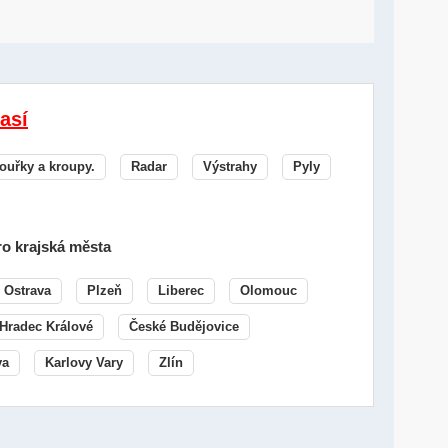
así
ouřky a kroupy.
Radar
Výstrahy
Pyly
o krajská města
Ostrava
Plzeň
Liberec
Olomouc
Hradec Králové
České Budějovice
va
Karlovy Vary
Zlín