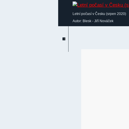
Letní počasí v Česku (srpen 2020)
Autor: Blesk - Jiří Nováček