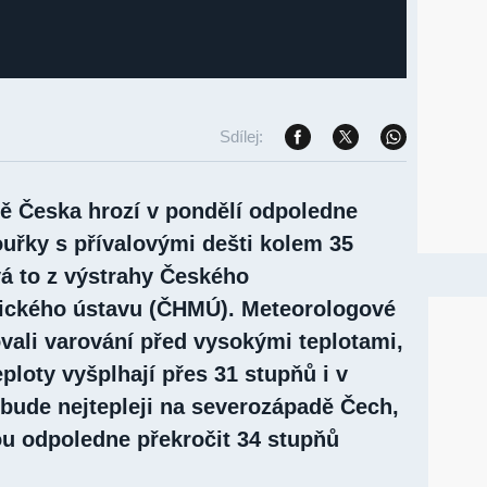
Sdílej:
ně Česka hrozí v pondělí odpoledne
ouřky s přívalovými dešti kolem 35
vá to z výstrahy Českého
ického ústavu (ČHMÚ). Meteorologové
vali varování před vysokými teplotami,
eploty vyšplhají přes 31 stupňů i v
 bude nejtepleji na severozápadě Čech,
u odpoledne překročit 34 stupňů