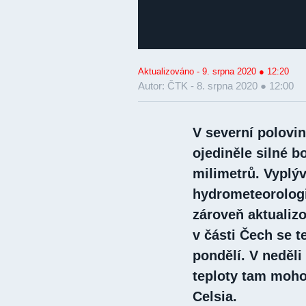
Aktualizováno - 9. srpna 2020 ● 12:20
Autor: ČTK -
8. srpna 2020 ● 12:00
V severní polovi
ojediněle silné b
milimetrů. Vyplý
hydrometeorolog
zároveň aktualizo
v části Čech se t
pondělí. V neděli
teploty tam moho
Celsia.