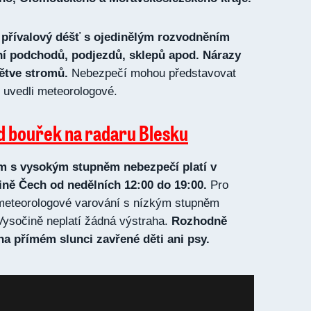
 přívalový déšť s ojedinělým rozvodněním
ní podchodů, podjezdů, sklepů apod. Nárazy
ětve stromů.
Nebezpečí mohou představovat
“ uvedli meteorologové.
d bouřek na radaru Blesku
m s vysokým stupněm nebezpečí platí v
ně Čech od nedělních 12:00 do 19:00.
Pro
i meteorologové varování s nízkým stupněm
Vysočině neplatí žádná výstraha.
Rozhodně
na přímém slunci zavřené děti ani psy.