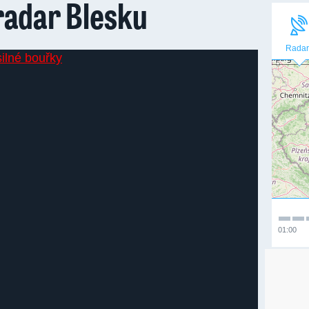
radar Blesku
Radar
01:00