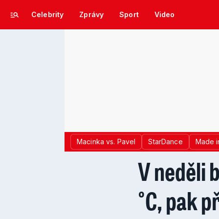
Celebrity
Zprávy
Sport
Video
Macinka vs. Pavel
StarDance
Made i
V neděli 
°C, pak p