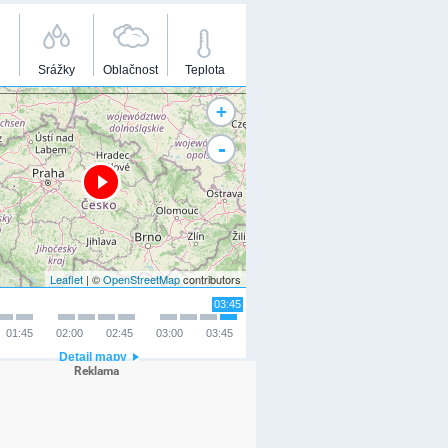
Srážky
Oblačnost
Teplota
+
-
Leaflet
| ©
OpenStreetMap
contributors
03:45
01:45
02:00
02:45
03:00
03:45
Detail mapy