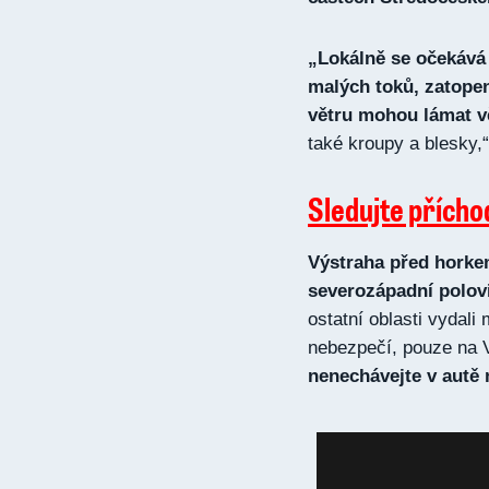
„Lokálně se očekává
malých toků, zatope
větru mohou lámat v
také kroupy a blesky,
Sledujte přícho
Výstraha před horke
severozápadní polovi
ostatní oblasti vydal
nebezpečí, pouze na 
nenechávejte v autě 