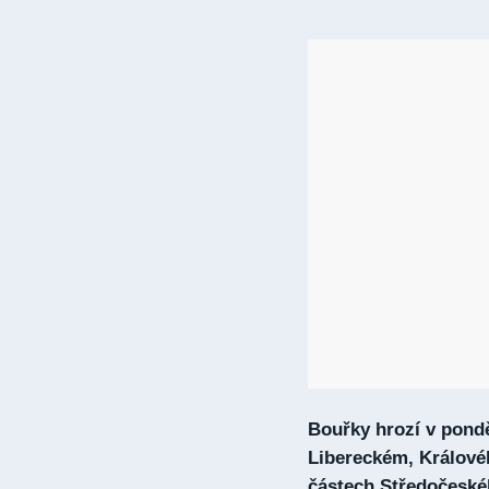
Bouřky hrozí v pond
Libereckém, Králové
částech Středočeské