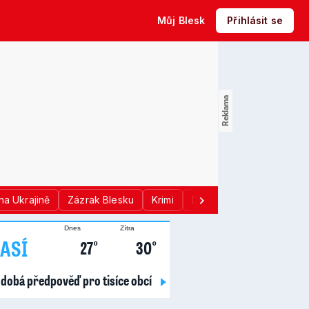
Můj Blesk
Přihlásit se
na Ukrajině
Zázrak Blesku
Krimi
Donald Trump
Sport
Dnes
Zítra
ASÍ
27°
30°
dobá předpověď pro tisíce obcí