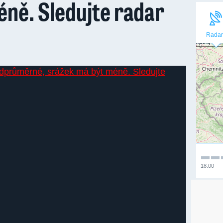
ně. Sledujte radar
Radar
18:00