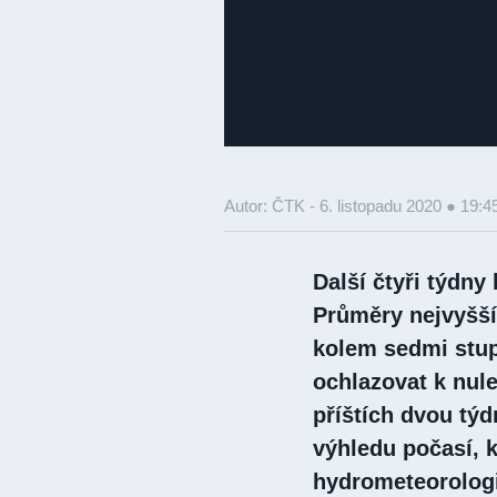
Autor: ČTK -
6. listopadu 2020 ● 19:4
Další čtyři týdn
Průměry nejvyšší
kolem sedmi stup
ochlazovat k nul
příštích dvou tý
výhledu počasí, k
hydrometeorolog