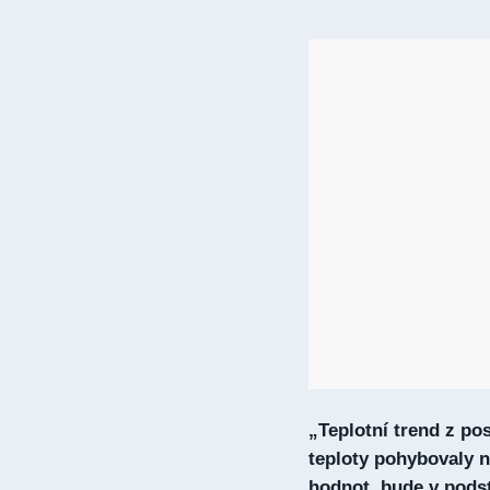
„Teplotní trend z po
teploty pohybovaly 
hodnot, bude v podst