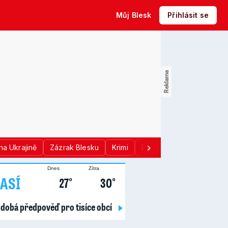
Můj Blesk
Přihlásit se
na Ukrajině
Zázrak Blesku
Krimi
Donald Trump
Sport
Dnes
Zítra
ASÍ
27°
30°
dobá předpověď pro tisíce obcí