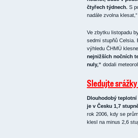
čtyřech týdnech.
S po
nadále zvolna klesat,
Ve zbytku listopadu b
sedmi stupňů Celsia.
výhledu ČHMÚ klesne 
nejnižších nočních t
nuly,“
dodali meteoro
Sledujte srážky
Dlouhodobý teplotní 
je v Česku 1,7 stupně
rok 2006, kdy se prům
klesl na minus 2,6 stu