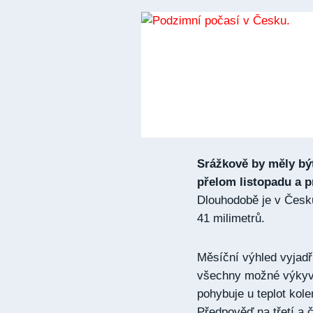
Srážkově by měly bý
přelom listopadu a 
Dlouhodobě je v Česk
41 milimetrů.
Měsíční výhled vyjadř
všechny možné výkyv
pohybuje u teplot kol
Předpověď na třetí a 