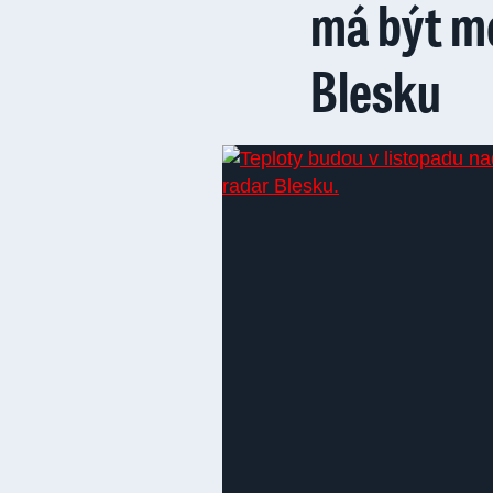
má být mé
Blesku