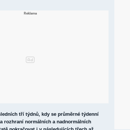
sledních tří týdnů, kdy se průměrné týdenní
na rozhraní normálních a nadnormálních
atě pokračovat i v následujících třech až