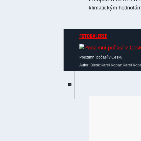
klimatickým hodnotám 
FOTOGALERIE
Podzimní počasí v Česku.
Autor: Blesk:Karel Kopac Karel Kop