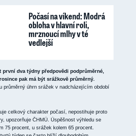
Počasí na víkend: Modrá
obloha v hlavní roli,
mrznoucí mlhy v té
vedlejší
t první dva týdny předpovědi podprůměrné,
prosince pak má být srážkově průměrný.
u průměrný úhrn srážek v nadcházejícím období
uje celkový charakter počasí, nepostihuje proto
y, upozorňuje ČHMÚ. Úspěšnost výhledu se
em 75 procent, u srážek kolem 65 procent.
čtvrtý týden se často blíží dlouhodobým