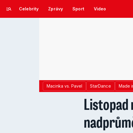
Celebrity
Zprávy
Sport
Video
Macinka vs. Pavel
StarDance
Made i
Listopad
nadprůmě