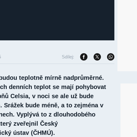
5
Sdílej:
y budou teplotně mírně nadprůměrné.
ch denních teplot se mají pohybovat
ňů Celsia, v noci se ale už bude
e. Srážek bude méně, a to zejména v
dnech. Vyplývá to z dlouhodobého
terý zveřejnil Český
ický ústav (ČHMÚ).