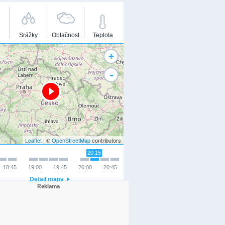
Srážky
Oblačnost
Teplota
+
-
Leaflet
| ©
OpenStreetMap
contributors
20:15
18:45
19:00
19:45
20:00
20:45
Detail mapy