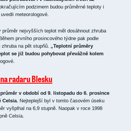
kračujícím podzimem budou průměrné teploty i
“ uvedli meteorologové.
y průměr nejvyšších teplot měl dosáhnout zhruba
 Během prvního prosincového týdne pak podle
zhruba na pět stupňů.
„Teplotní průměry
eplot se již budou pohybovat převážně kolem
logové.
 na radaru Blesku
průměr v období od 9. listopadu do 6. prosince
 Celsia.
Nejteplejší byl v tomto časovém úseku
ěr vyšplhal na 6,9 stupně. Naopak v roce 1998
pně Celsia.