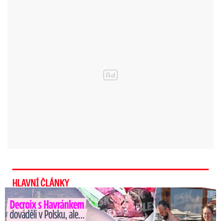
HLAVNÍ ČLÁNKY
Decroix s Havránkem dováděli v Polsku, ale… Vědí o tom doma?