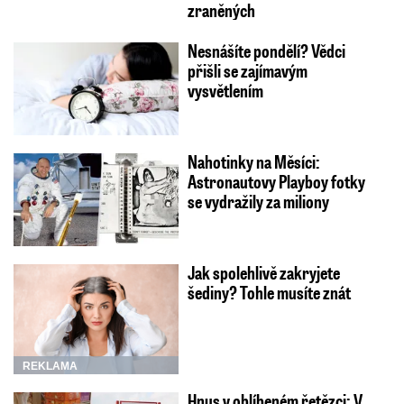
zraněných
Nesnášíte pondělí? Vědci
přišli se zajímavým
vysvětlením
Nahotinky na Měsíci:
Astronautovy Playboy fotky
se vydražily za miliony
Jak spolehlivě zakryjete
šediny? Tohle musíte znát
REKLAMA
Hnus v oblíbeném řetězci: V