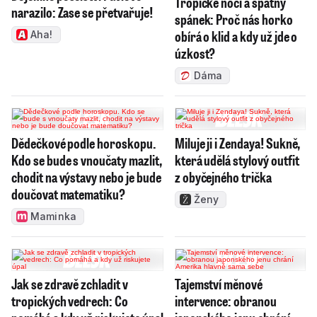
Tropické noci a špatný
narazilo: Zase se přetvařuje!
spánek: Proč nás horko
obírá o klid a kdy už jde o
Aha!
úzkost?
Dáma
Dědečkové podle horoskopu.
Miluje ji i Zendaya! Sukně,
Kdo se bude s vnoučaty mazlit,
která udělá stylový outfit
chodit na výstavy nebo je bude
z obyčejného trička
doučovat matematiku?
Ženy
Maminka
Jak se zdravě zchladit v
Tajemství měnové
tropických vedrech: Co
intervence: obranou