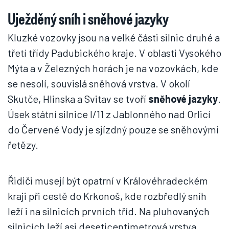
Uježděný sníh i sněhové jazyky
Kluzké vozovky jsou na velké části silnic druhé a
třetí třídy Padubického kraje. V oblasti Vysokého
Mýta a v Železných horách je na vozovkách, kde
se nesolí, souvislá sněhová vrstva. V okolí
Skutče, Hlinska a Svitav se tvoří
sněhové jazyky
.
Úsek státní silnice I/11 z Jablonného nad Orlicí
do Červené Vody je sjízdný pouze se sněhovými
řetězy.
Řidiči musejí být opatrní v Královéhradeckém
kraji při cestě do Krkonoš, kde rozbředlý sníh
leží i na silnicích prvních tříd. Na pluhovaných
silnicích leží asi deseticentimetrová vrstva