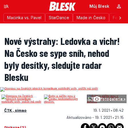
Můj Blesk
Macinka vs. Pavel
StarDance
Made in Česko
Festiva
Nové výstrahy: Ledovka a vichr!
Na Česko se sype sníh, nehod
byly desítky, sledujte radar
Blesku
53
Fotogalerie >
ČTK , simao
19. 1. 2021 • 08:42
Aktualizováno - 19. 1. 2021 • 21:15
Diskuze (2)