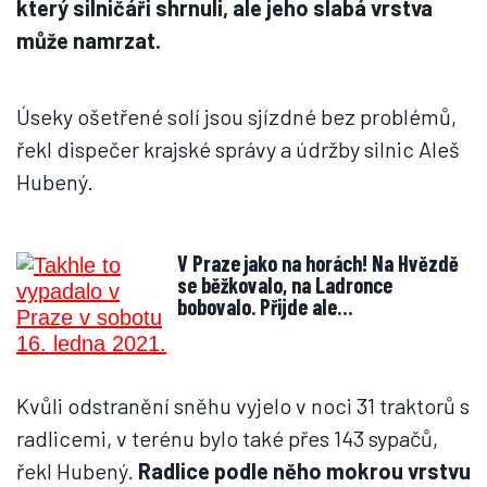
který silničáři shrnuli, ale jeho slabá vrstva
může namrzat.
Úseky ošetřené solí jsou sjízdné bez problémů,
řekl dispečer krajské správy a údržby silnic Aleš
Hubený.
V Praze jako na horách! Na Hvězdě
se běžkovalo, na Ladronce
bobovalo. Přijde ale…
Kvůli odstranění sněhu vyjelo v noci 31 traktorů s
radlicemi, v terénu bylo také přes 143 sypačů,
řekl Hubený.
Radlice podle něho mokrou vrstvu