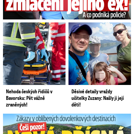
Nehoda českých řidičů v
Děsivé detaily vraždy
Bavorsku: Pět vážně
učitelky Zuzany: Našly ji její
zraněných!
děti!
Zákazy v dovolenkových rájích: Restrikce proti naháčům!