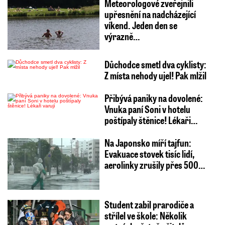
Meteorologové zveřejnili
upřesnění na nadcházející
víkend. Jeden den se
výrazně…
Důchodce smetl dva cyklisty:
Z místa nehody ujel! Pak mlžil
Přibývá paniky na dovolené:
Vnuka paní Soni v hotelu
poštípaly štěnice! Lékaři…
Na Japonsko míří tajfun:
Evakuace stovek tisíc lidí,
aerolinky zrušily přes 500…
Student zabil prarodiče a
střílel ve škole: Několik