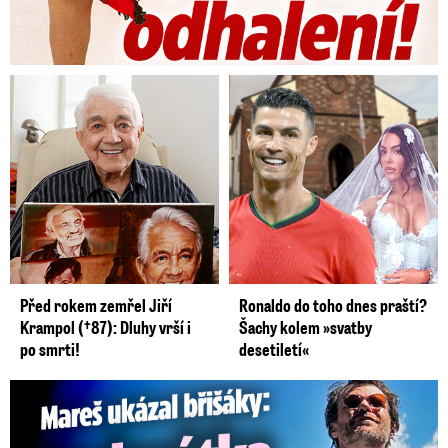
Před rokem zemřel Jiří
Ronaldo do toho dnes praští?
Krampol (†87): Dluhy vrší i
Šachy kolem »svatby
po smrti!
desetiletí«
Mareš v dokonalé formě ukázal břišáky: Padesátka není znát