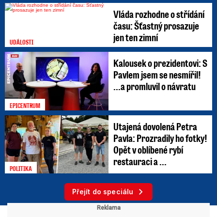
Vláda rozhodne o střídání
času: Šťastný prosazuje
jen ten zimní
UDÁLOSTI
Kalousek o prezidentovi: S
Pavlem jsem se nesmířil!
...a promluvil o návratu
EPICENTRUM
Utajená dovolená Petra
Pavla: Prozradily ho fotky!
Opět v oblíbené rybí
restauraci a ...
POLITIKA
Přejít do speciálu