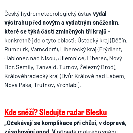
Český hydrometeorologický ústav
vydal
výstrahu před novým a vydatným sněžením,
které se týká částí zmíněných tří krajů
-
konkrétně jde o tyto oblasti: Ústecký kraj (Děčín,
Rumburk, Varnsdorf), Liberecký kraj (Frýdlant,
Jablonec nad Nisou, Jilemnice, Liberec, Nový
Bor, Semily, Tanvald, Turnov, Železný Brod),
Královéhradecký kraj (Dvůr Králové nad Labem,
Nová Paka, Trutnov, Vrchlabí).
Kde sněží? Sledujte radar Blesku
„Očekávají se komplikace při chůzi, v dopravě,
zásobování apod. V
případě mokrého sněhu