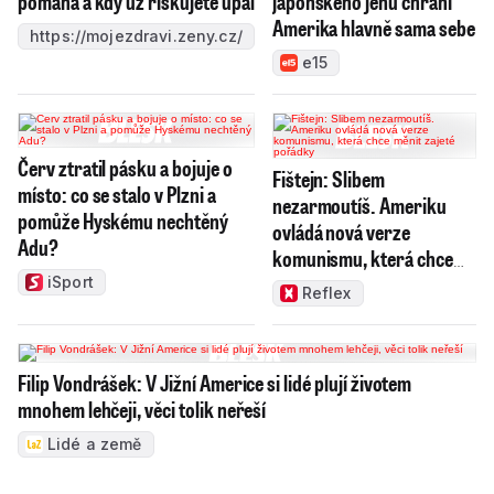
pomáhá a kdy už riskujete úpal
japonského jenu chrání
Amerika hlavně sama sebe
https://mojezdravi.zeny.cz/
e15
Červ ztratil pásku a bojuje o
Fištejn: Slibem
místo: co se stalo v Plzni a
nezarmoutíš. Ameriku
pomůže Hyskému nechtěný
ovládá nová verze
Adu?
komunismu, která chce
měnit zajeté pořádky
iSport
Reflex
Filip Vondrášek: V Jižní Americe si lidé plují životem
mnohem lehčeji, věci tolik neřeší
Lidé a země