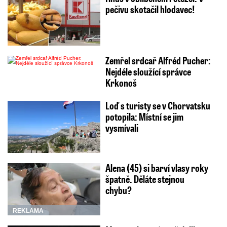
pečivu skotačil hlodavec!
Zemřel srdcař Alfréd Pucher:
Nejdéle sloužící správce
Krkonoš
Loď s turisty se v Chorvatsku
potopila: Místní se jim
vysmívali
Alena (45) si barví vlasy roky
špatně. Děláte stejnou
chybu?
REKLAMA