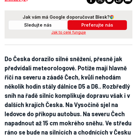
Jak vám má Google doporučovat Blesk?
Sledujte nás
Preferujte nás
Jak to celé funguje
Do Česka dorazilo silné sněžení, přesně jak
předvídali meteorologové. Potíže mají hlavně
řiči na severu a záadě Čech, kvůli nehodám
několik hodin stály dálnice D5 a D6.. Rozbředlý
sníh na řadě silnic komplikuje dopravu však i v
dalších krajích Česka. Na Vysočině sjel na
ledovce do příkopu autobus. Na severu Čech
napadnout až 15 cm mokrého sněhu. Ve středu
ráno se bude na silnicích a chodnících v Česku