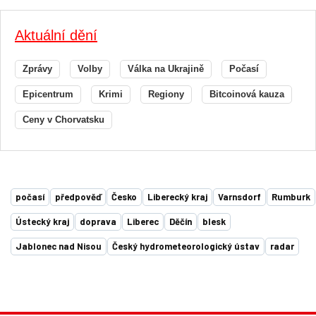
Aktuální dění
Zprávy
Volby
Válka na Ukrajině
Počasí
Epicentrum
Krimi
Regiony
Bitcoinová kauza
Ceny v Chorvatsku
počasí
předpověď
Česko
Liberecký kraj
Varnsdorf
Rumburk
Ústecký kraj
doprava
Liberec
Děčín
blesk
Jablonec nad Nisou
Český hydrometeorologický ústav
radar