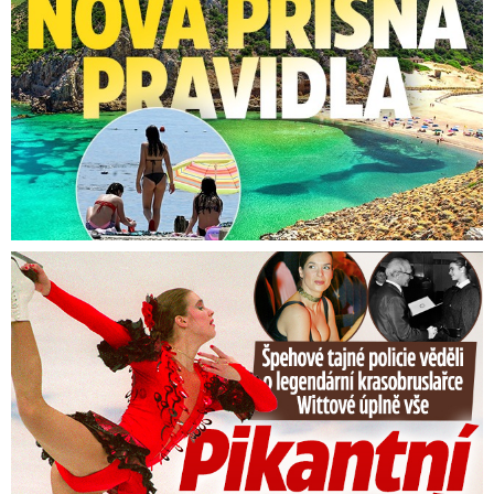
Tajná policie špehovala krasobruslařku Wittovou: Pikantní ...