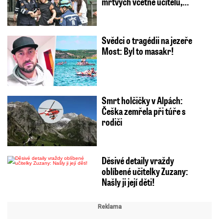
mrtvých včetně učitelů,…
Svědci o tragédii na jezeře
Most: Byl to masakr!
Smrt holčičky v Alpách:
Češka zemřela při túře s
rodiči
Děsivé detaily vraždy
oblíbené učitelky Zuzany:
Našly ji její děti!