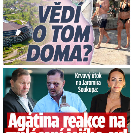
Útok na Jaromíra Soukupa: Reakce Agáty na zmlácení jejího ex