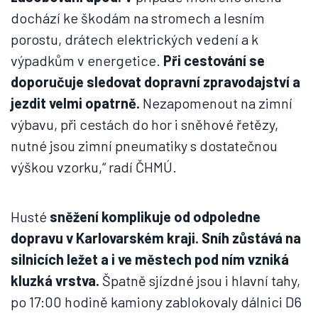
dochází ke škodám na stromech a lesním
porostu, drátech elektrických vedení a k
výpadkům v energetice.
Při cestování se
doporučuje sledovat dopravní zpravodajství a
jezdit velmi opatrně.
Nezapomenout na zimní
výbavu, při cestách do hor i sněhové řetězy,
nutné jsou zimní pneumatiky s dostatečnou
výškou vzorku,“ radí ČHMÚ.
Husté
sněžení komplikuje od odpoledne
dopravu v Karlovarském kraji. Sníh zůstává na
silnicích ležet a i ve městech pod ním vzniká
kluzká vrstva.
Špatně sjízdné jsou i hlavní tahy,
po 17:00 hodině kamiony zablokovaly dálnici D6