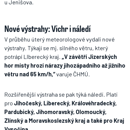
u Jenišova.
Nové výstrahy: Vichr i náledí
V průběhu úterý meteorologové vydali nové
výstrahy. Týkají se mj. silného větru, který
potrápí LIberecký kraj.
„V závětří Jizerských
hor místy hrozí nárazy jihozápadního až jižního
větru nad 65 km/h,“
varuje ČHMÚ.
Rozšířenější výstraha se pak týká náledí. Platí
pro
Jihočeský, Liberecký, Královéhradecký,
Pardubický, Jihomoravský, Olomoucký,
Zlínský a Moravskoslezský kraj a také pro Kraj
Vysočina.