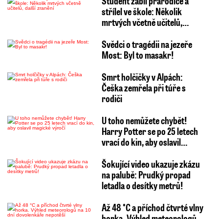
Student zabil prarodiče a
střílel ve škole: Několik
mrtvých včetně učitelů,…
Svědci o tragédii na jezeře
Most: Byl to masakr!
Smrt holčičky v Alpách:
Češka zemřela při túře s
rodiči
U toho nemůžete chybět!
Harry Potter se po 25 letech
vrací do kin, aby oslavil…
Šokující video ukazuje zkázu
na palubě: Prudký propad
letadla o desítky metrů!
Až 48 °C a příchod čtvrté vlny
horka. Výhled meteorologů