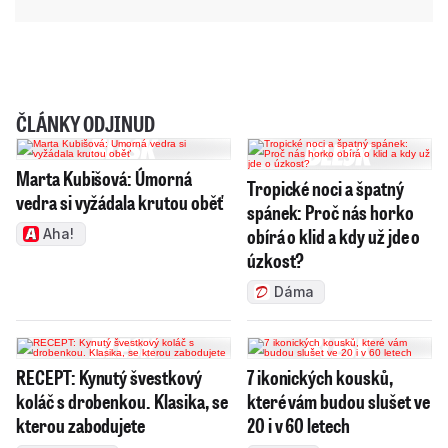
ČLÁNKY ODJINUD
Marta Kubišová: Úmorná
Tropické noci a špatný
vedra si vyžádala krutou oběť
spánek: Proč nás horko
obírá o klid a kdy už jde o
Aha!
úzkost?
Dáma
RECEPT: Kynutý švestkový
7 ikonických kousků,
koláč s drobenkou. Klasika, se
které vám budou slušet ve
kterou zabodujete
20 i v 60 letech