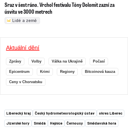
Sraz v šest ráno. Vrchol festivalu Tóny Dolomit zazní za
úsvitu ve 3000 metrech
Lidé a země
Aktuální dění
Zprávy
Volby
Válka na Ukrajině
Počasí
Epicentrum
Krimi
Regiony
Bitcoinová kauza
Ceny v Chorvatsku
Liberecký kraj
Český hydrometeorologický ústav
okres Liberec
Jizerské hory
Smědá
Hejnice
Černousy
Smědavská hora