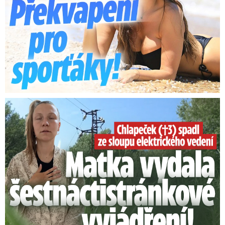
Smrtelný pád chlapce: Matka vydala vyjádření na 16 stran