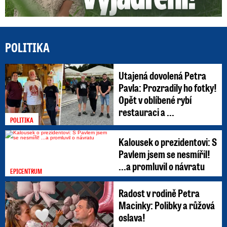
POLITIKA
Utajená dovolená Petra
Pavla: Prozradily ho fotky!
Opět v oblíbené rybí
restauraci a ...
POLITIKA
Kalousek o prezidentovi: S
Pavlem jsem se nesmířil!
...a promluvil o návratu
EPICENTRUM
Radost v rodině Petra
Macinky: Polibky a růžová
oslava!