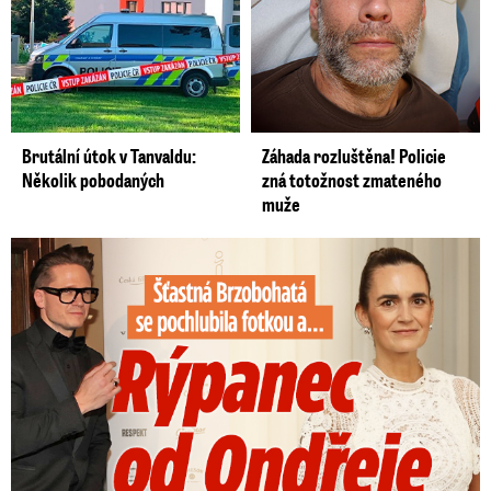
Brutální útok v Tanvaldu:
Záhada rozluštěna! Policie
Několik pobodaných
zná totožnost zmateného
muže
Šťastná Brzobohatá se pochlubila fotkou: Rýpanec od Ondřeje