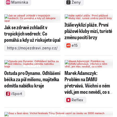
Maminka
Ženy
Itálie vyklízí pláže. První
Jak se zdravě zchladit v
plážové kluby mizí, turisté
tropických vedrech: Co
změnu pocítí brzy
pomáhá a kdy už riskujete úpal
e15
https://mojezdravi.zeny.cz/
Ostuda pro Dynamo. Odhlášení
Marek Adamczyk:
béčka za půl milionu, majitelka
Problém na DAMU
odmítla nabídku kraje
přetrvává. Všichni o něm
vědí, jen moc nevědí, co s
iSport
ním
Reflex