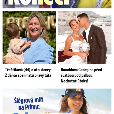
Třeštíková (44) o otci dcery:
Ronaldova Georgina před
Z dárce spermatu pravý táta
svatbou pod palbou:
Nechutné útoky!
Lucie Šlégrová míří na Primu. Překvapení pro sporťáky!