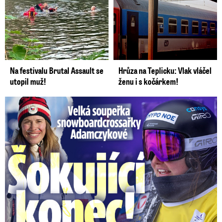
Na festivalu Brutal Assault se
Hrůza na Teplicku: Vlak vláčel
utopil muž!
ženu i s kočárkem!
Velká soupeřka Adamczykové: Šokující konec!