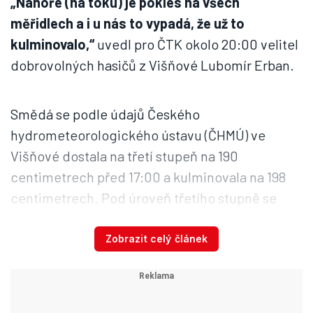
„Nahoře (na toku) je pokles na všech
měřidlech a i u nás to vypadá, že už to
kulminovalo,“
uvedl pro ČTK okolo 20:00 velitel
dobrovolných hasičů z Višňové Lubomír Erban.
Smědá se podle údajů Českého
hydrometeorologického ústavu (ČHMÚ) ve
Višňové dostala na třetí stupeň na 190
centimetrech před 17:00 a kulminovala na 198
centimetrech. Pod úroveň třetího stupně se
vrátila v 19:50. Neprůjezdná je ale od 19:30
místní silnice třetí třídy z Boleslavi do Černous,
Zobrazit celý článek
„Tipuji, že tak dvě tři hodiny bude zavřená,“
dodal Erban. Zaplavení této silnice při zvednutí
toku Smědé je obvyklé.