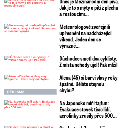
Dnes je Mezinárodní den piva.
Jak je to s mýty o pití z plechu
a rostoucími…
Meteorologové zveřejnili
upřesnění na nadcházející
víkend. Jeden den se
výrazně…
Důchodce smetl dva cyklisty:
Z místa nehody ujel! Pak mlžil
Alena (45) si barví vlasy roky
špatně. Děláte stejnou
chybu?
REKLAMA
Na Japonsko míří tajfun:
Evakuace stovek tisíc lidí,
aerolinky zrušily přes 500…