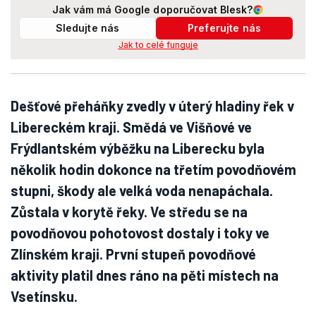
Jak vám má Google doporučovat Blesk?
Sledujte nás
Preferujte nás
Jak to celé funguje
Dešťové přeháňky zvedly v úterý hladiny řek v
Libereckém kraji. Smědá ve Višňové ve
Frýdlantském výběžku na Liberecku byla
několik hodin dokonce na třetím povodňovém
stupni, škody ale velká voda nenapáchala.
Zůstala v korytě řeky. Ve středu se na
povodňovou pohotovost dostaly i toky ve
Zlínském kraji. První stupeň povodňové
aktivity platil dnes ráno na pěti místech na
Vsetínsku.