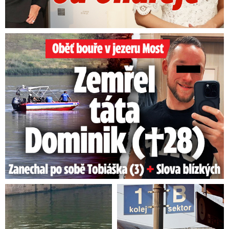
Oběť bouře v jezeru Most: Zemřel táta Dominik (†28)