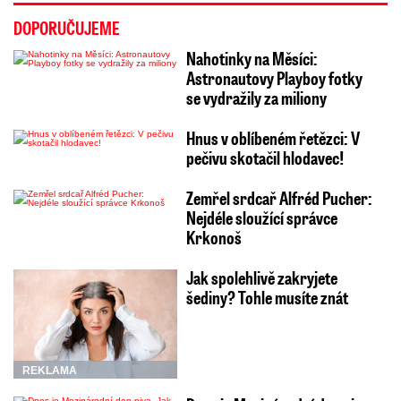
DOPORUČUJEME
Nahotinky na Měsíci:
Astronautovy Playboy fotky
se vydražily za miliony
Hnus v oblíbeném řetězci: V
pečivu skotačil hlodavec!
Zemřel srdcař Alfréd Pucher:
Nejdéle sloužící správce
Krkonoš
Jak spolehlivě zakryjete
šediny? Tohle musíte znát
REKLAMA