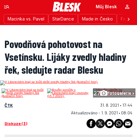
Můj Blesk
Macinka vs. Pavel
StarDance
Made in Česko
Festiva
Povodňová pohotovost na
Vsetínsku. Lijáky zvedly hladiny
řek, sledujte radar Blesku
27
Fotogalerie >
ČTK
31. 8. 2021 • 17:44
Aktualizováno - 1. 9. 2021 • 08:04
Diskuze (3)