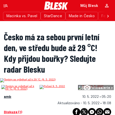
Můj Blesk
Macinka vs. Pavel
StarDance
Made in Česko
Festiva
Česko má za sebou první letní
den, ve středu bude až 29 °C!
Kdy přijdou bouřky? Sledujte
radar Blesku
58
Fotogalerie >
amb
10. 5. 2022 • 05:20
Aktualizováno - 10. 5. 2022 • 18:08
Diskuze (1)