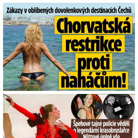
Zákazy v dovolenkových rájích: Restrikce proti naháčům!
Tajná policie špehovala krasobruslařku Wittovou: Pikantní ...