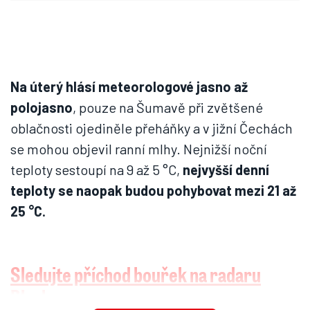
Na úterý hlásí meteorologové jasno až
polojasno
, pouze na Šumavě při zvětšené
oblačnosti ojediněle přeháňky a v jižní Čechách
se mohou objevil ranní mlhy. Nejnižší noční
teploty sestoupí na 9 až 5 °C,
nejvyšší denní
teploty se naopak budou pohybovat mezi 21 až
25 °C.
Sledujte příchod bouřek na radaru
Blesku