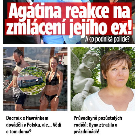
večer od západu a postupně bude ubývat
oblačnost. Nejnižší noční teploty o něco klesnou
na 13 až 9 °C, na severu a západě až k 7 °C.
Nejvyšší denní teploty hlásí ČHMÚ v rozmezí 19
až 23 °C.
Video se připravuje ...
Jak to vypadalo před finále poháru Slovácko -
Sparta
Zdroj: iSport.cz
Decroix s Havránkem
Průvodkyně pozůstalých
dováděli v Polsku, ale… Vědí
rodičů: Syna ztratila o
o tom doma?
prázdninách!