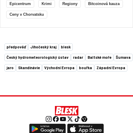
Epicentrum
Krimi
Regiony
Bitcoinová kauza
Ceny v Chorvatsku
předpověď
Jihočeský kraj
blesk
Český hydrometeorologický ústav
radar
Baltské moře
Šumava
jaro
Skandinávie
Východní Evropa
bouřka
Západní Evropa