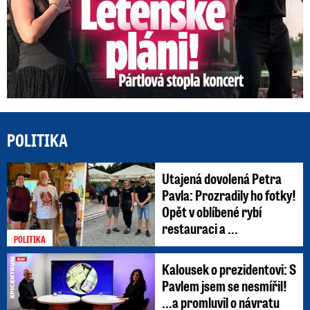
POLITIKA
Utajená dovolená Petra
Pavla: Prozradily ho fotky!
Opět v oblíbené rybí
restauraci a ...
POLITIKA
Kalousek o prezidentovi: S
Pavlem jsem se nesmířil!
...a promluvil o návratu