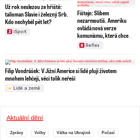
Už rok neslezou ze hřiště:
Fištejn: Slibem
talisman Slavie i železný Srb.
nezarmoutíš. Ameriku
Kdo nechyběl pět let?
ovládá nová verze
iSport
komunismu, která chce
měnit zajeté pořádky
Reflex
Filip Vondrášek: V Jižní Americe si lidé plují životem
mnohem lehčeji, věci tolik neřeší
Lidé a země
Aktuální dění
Zprávy
Volby
Válka na Ukrajině
Počasí