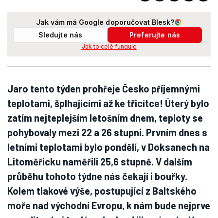
Jak vám má Google doporučovat Blesk?
Sledujte nás
Preferujte nás
Jak to celé funguje
Jaro tento týden prohřeje Česko příjemnými
teplotami, šplhajícími až ke třicítce! Úterý bylo
zatím nejteplejším letošním dnem, teploty se
pohybovaly mezi 22 a 26 stupni. Prvním dnes s
letními teplotami bylo pondělí, v Doksanech na
Litoměřicku naměřili 25,6 stupně. V dalším
průběhu tohoto týdne nás čekají i bouřky.
Kolem tlakové výše, postupující z Baltského
moře nad východní Evropu, k nám bude nejprve