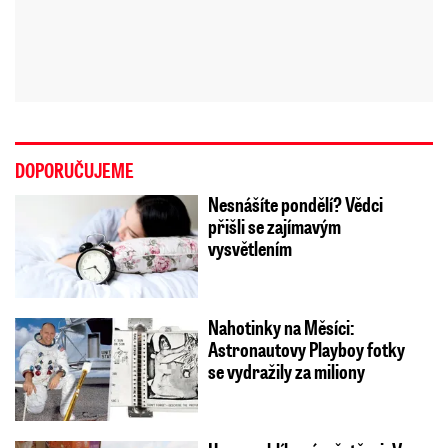
DOPORUČUJEME
Nesnášíte pondělí? Vědci
přišli se zajímavým
vysvětlením
Nahotinky na Měsíci:
Astronautovy Playboy fotky
se vydražily za miliony