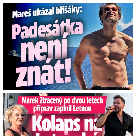
Mareš v dokonalé formě ukázal břišáky: Padesátka není znát
Marek Ztracený na Letné: Pártlová stopla koncert