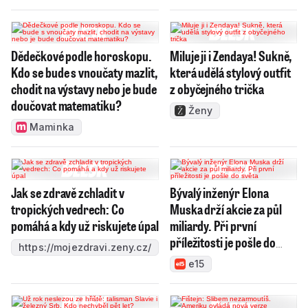
Dědečkové podle horoskopu.
Miluje ji i Zendaya! Sukně,
Kdo se bude s vnoučaty mazlit,
která udělá stylový outfit
chodit na výstavy nebo je bude
z obyčejného trička
doučovat matematiku?
Ženy
Maminka
Jak se zdravě zchladit v
Bývalý inženýr Elona
tropických vedrech: Co
Muska drží akcie za půl
pomáhá a kdy už riskujete úpal
miliardy. Při první
příležitosti je pošle do
https://mojezdravi.zeny.cz/
světa
e15