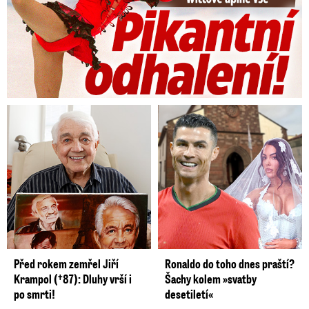
Před rokem zemřel Jiří
Ronaldo do toho dnes praští?
Krampol (†87): Dluhy vrší i
Šachy kolem »svatby
po smrti!
desetiletí«