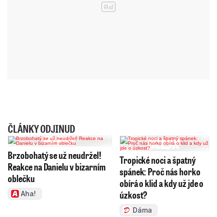
ČLÁNKY ODJINUD
Brzobohatý se už neudržel!
Tropické noci a špatný
Reakce na Danielu v bizarním
spánek: Proč nás horko
oblečku
obírá o klid a kdy už jde o
úzkost?
Aha!
Dáma