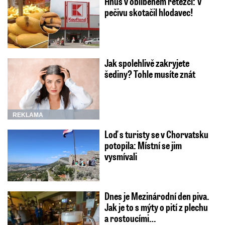
Hnus v oblíbeném řetězci: V
pečivu skotačil hlodavec!
Jak spolehlivě zakryjete
šediny? Tohle musíte znát
REKLAMA
Loď s turisty se v Chorvatsku
potopila: Místní se jim
vysmívali
Dnes je Mezinárodní den piva.
Jak je to s mýty o pití z plechu
a rostoucími…