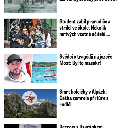
Student zabil prarodiče a
střílel ve škole: Několik
mrtvých včetně učitelů,…
Svědci o tragédii na jezeře
Most: Byl to masakr!
Smrt holčičky v Alpách:
Češka zemřela při túře s
rodiči
Decroix s Havránkem