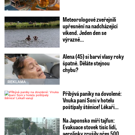
Meteorologové zveřejnili
upřesnění na nadcházející
víkend. Jeden den se
výrazně…
Alena (45) si barví vlasy roky
špatně. Děláte stejnou
chybu?
REKLAMA
Přibývá paniky na dovolené:
Vnuka paní Soni v hotelu
poštípaly štěnice! Lékaři…
Na Japonsko míří tajfun:
Evakuace stovek tisíc lidí,
aerolinky zrušily přes 500…