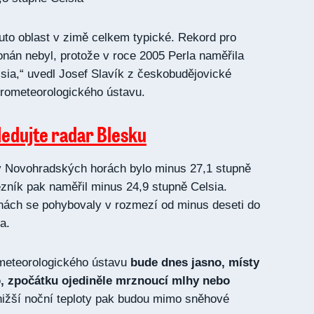
tuto oblast v zimě celkem typické. Rekord pro
nán nebyl, protože v roce 2005 Perla naměřila
sia,“ uvedl Josef Slavík z českobudějovické
ometeorologického ústavu.
ledujte radar Blesku
 Novohradských horách bylo minus 27,1 stupně
ník pak naměřil minus 24,9 stupně Celsia.
ohách se pohybovaly v rozmezí od minus deseti do
a.
meteorologického ústavu
bude dnes jasno, místy
, zpočátku ojediněle mrznoucí mlhy nebo
nižší noční teploty pak budou mimo sněhové