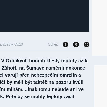
ra 2023 ● 05:20
Sdílej:
 V Orlických horách klesly teploty až k
m Záhoří, na Šumavě naměřili dokonce
ci varují před nebezpečím omrzlin a
iči by měli být taktéž na pozoru kvůli
ím mlhám. Jinak tomu nebude ani ve
ek. Poté by se mohly teploty začít