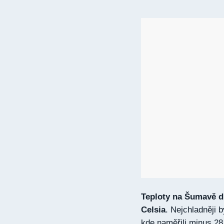
Teploty na Šumavě d
Celsia
. Nejchladněji b
kde naměřili minus 28