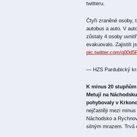
twitteru.
Čtyři zraněné osoby, t
autobus a auto. V aut
zůstaly 4 osoby uvnit
evakuovalo. Zajistili 
pic.twitter.com/q00d
— HZS Pardubický k
K minus 20 stupňům k
Metují na Náchodsku
pohybovaly v Krkon
nejčastěji mezi minus
Náchodsko a Rychnovs
silným mrazem. Trvá 