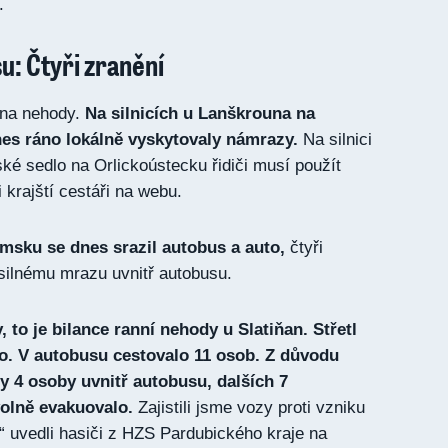
.
: Čtyři zranění
 na nehody.
Na silnicích u Lanškrouna na
es ráno lokálně vyskytovaly námrazy.
Na silnici
ké sedlo na Orlickoústecku řidiči musí použít
 krajští cestáři na webu.
msku se dnes srazil autobus a auto,
čtyři
i silnému mrazu uvnitř autobusu.
 to je bilance ranní nehody u Slatiňan. Střetl
o. V autobusu cestovalo 11 osob. Z důvodu
y 4 osoby uvnitř autobusu, dalších 7
volně evakuovalo.
Zajistili jsme vozy proti vzniku
,“ uvedli hasiči z HZS Pardubického kraje na