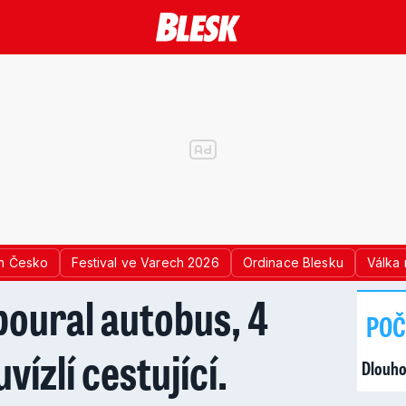
n Česko
Festival ve Varech 2026
Ordinace Blesku
Válka 
boural autobus, 4
POČ
uvízlí cestující.
Dlouho