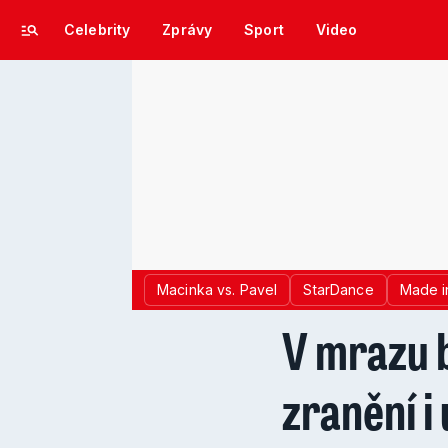
Celebrity
Zprávy
Sport
Video
Macinka vs. Pavel
StarDance
Made i
V mrazu 
zranění i 