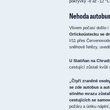
pokrývky -8 až -12 °C
Nehoda autobusu
Vlivem počasí došlo i
Orlickoústecku se dn
I/11 přes Červenovods
sněhové řetězy, uvedli
U Slatiňan na Chrudi
cestující zůstali kvůl
„Čtyři zraněné osoby,
se zde autobus a aut
silného mrazu zůstal
cestujících se samo
požáru a úniku náplní