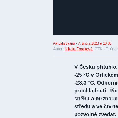
Aktualizováno - 7. února 2023 ● 10:36
Autor:
Nikola Forejtová
, ČTK -
7. úno
V Česku přituhlo.
-25 °C v Orlické
-28,3 °C. Odborní
prochladnutí. Řid
sněhu a mrznouc
středu a ve čtvrt
pozvolně zvedat.