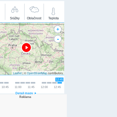
Srážky
Oblačnost
Teplota
+
-
Leaflet
| ©
OpenStreetMap
contributors
12:45
10:45
11:00
11:45
12:00
12:45
Detail mapy