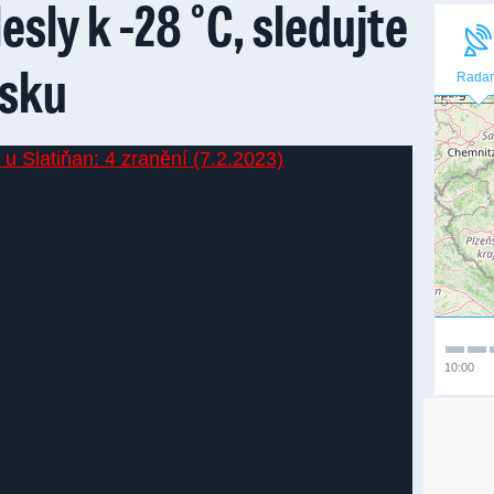
esly k -28 °C, sledujte
esku
Radar
10:00