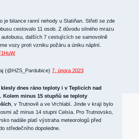
o je bilance ranní nehody u Slatiňan. Střetl se zde
obusu cestovalo 11 osob. Z důvodu silného mrazu
ř autobusu, dalších 7 cestujících se samovolně
jsme vozy proti vzniku požáru a úniku náplní.
5F1HuW
raj (@HZS_Pardubice)
7. února 2023
lesly dnes ráno teploty i v Teplicích nad
. Kolem minus 15 stupňů se teploty
oších
, v Trutnově a ve Vrchlabí. Jinde v kraji bylo
 osmi až minus 14 stupni Celsia. Pro Trutnovsko,
ko nadále platí výstraha meteorologů před
do středečního dopoledne.