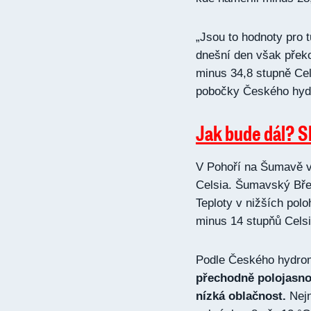
„Jsou to hodnoty pro 
dnešní den však překo
minus 34,8 stupně Cel
pobočky Českého hydr
Jak bude dál? S
V Pohoří na Šumavě v
Celsia. Šumavský Břez
Teploty v nižších pol
minus 14 stupňů Celsi
Podle Českého hydro
přechodně polojasno
nízká oblačnost.
Nej