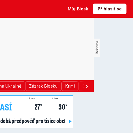
Můj Blesk
Přihlásit se
na Ukrajině
Zázrak Blesku
Krimi
Donald Trump
Sport
Dnes
Zítra
ASÍ
27°
30°
dobá předpověď pro tisíce obcí