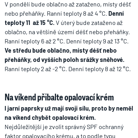
V pondělí bude oblačno až zataženo, místy déšť
nebo přeháňky. Ranní teploty 8 až 4 °C.
Denní
teploty 11 až 15 °C.
V úterý bude zataženo až
oblačno, na většině území déšť nebo přeháňky.
Ranní teploty 6 až 2 °C. Denní teploty 9 až 13 °C.
Ve středu bude oblačno, místy déšť nebo
přeháňky, od vyšších poloh srážky sněhové.
Ranní teploty 2 až -2 °C. Denní teploty 8 až 12 °C.
Na víkend přibalte opalovací krém
I jarní paprsky už mají svoji sílu, proto by neměl
na víkend chybět opalovací krém.
Nejdůležitější je zvolit správný SPF ochranný
faktor opalovacího krému, a to podle typu