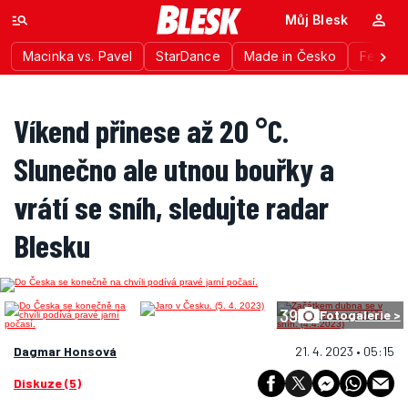
Můj Blesk
Macinka vs. Pavel
StarDance
Made in Česko
Festiva
Víkend přinese až 20 °C.
Slunečno ale utnou bouřky a
vrátí se sníh, sledujte radar
Blesku
39
Fotogalerie >
Dagmar Honsová
21. 4. 2023 • 05:15
Diskuze (5)