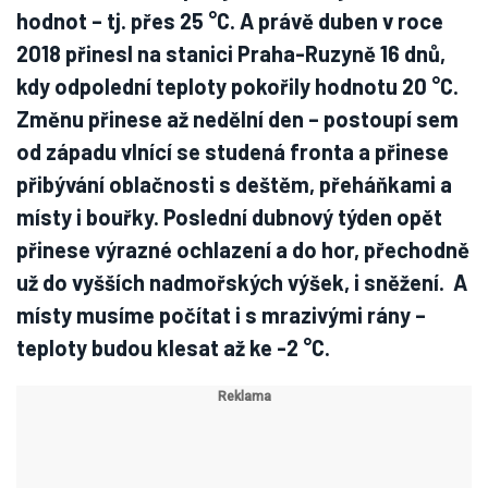
hodnot – tj. přes 25 °C. A právě duben v roce
2018 přinesl na stanici Praha-Ruzyně 16 dnů,
kdy odpolední teploty pokořily hodnotu 20 °C.
Změnu přinese až nedělní den – postoupí sem
od západu vlnící se studená fronta a přinese
přibývání oblačnosti s deštěm, přeháňkami a
místy i bouřky. Poslední dubnový týden opět
přinese výrazné ochlazení a do hor, přechodně
už do vyšších nadmořských výšek, i sněžení. A
místy musíme počítat i s mrazivými rány –
teploty budou klesat až ke -2 °C.