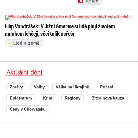
Reflex
Filip Vondrášek: V Jižní Americe si lidé plují životem
mnohem lehčeji, věci tolik neřeší
Lidé a země
Aktuální dění
Zprávy
Volby
Válka na Ukrajině
Počasí
Epicentrum
Krimi
Regiony
Bitcoinová kauza
Ceny v Chorvatsku