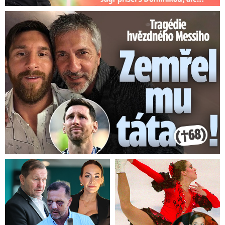
Tragédie hvězdného Messiho: Zemřel mu táta (†68)!