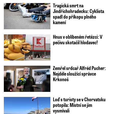
Tragická smrt na
Jindřichohradecku: Cyklista
spadl do příkopu plného
kamení
Hnus v oblíbeném řetězci: V
pečivu skotačil hlodavec!
Zemřel srdcař Alfréd Pucher:
Nejdéle sloužící správce
Krkonoš
Loď s turisty se v Chorvatsku
potopila: Místní se jim
vysmívali