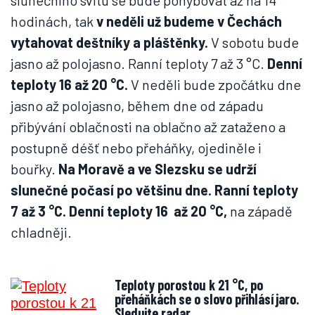
slunečního svitu se bude pohybovat až na 14
hodinách, tak
v neděli už budeme v Čechách
vytahovat deštníky a pláštěnky.
V sobotu bude
jasno až polojasno. Ranní teploty 7 až 3 °C.
Denní
teploty 16 až 20 °C.
V neděli bude zpočátku dne
jasno až polojasno, během dne od západu
přibývání oblačnosti na oblačno až zataženo a
postupně déšť nebo přeháňky, ojediněle i
bouřky.
Na Moravě a ve Slezsku se udrží
slunečné počasí po většinu dne. Ranní teploty
7 až 3 °C. Denní teploty 16 až 20 °C,
na západě
chladněji.
Teploty porostou k 21 °C, po
přeháňkách se o slovo přihlásí jaro.
Sledujte radar…