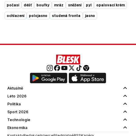
počasí
déšť
bouřky
mráz
sněžení
pyl
opalovací krém
ochlazení
polojasno
studená fronta
jasno
Aktuálně
Léto 2026
Politika
Sport 2026
Technologie
Ekonomika
Kontakty
Redakce
Inzerce
Předplatné
RSS
Kariéra