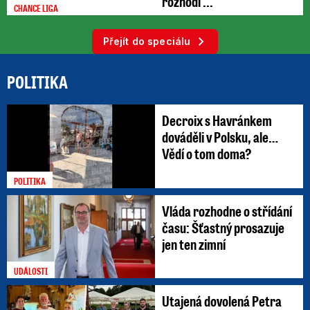
rozhodl ...
CHANCE LIGA
Přejít do speciálu
POLITIKA
Decroix s Havránkem
dováděli v Polsku, ale…
Vědí o tom doma?
POLITIKA
Vláda rozhodne o střídání
času: Šťastný prosazuje
jen ten zimní
UDÁLOSTI
Utajená dovolená Petra