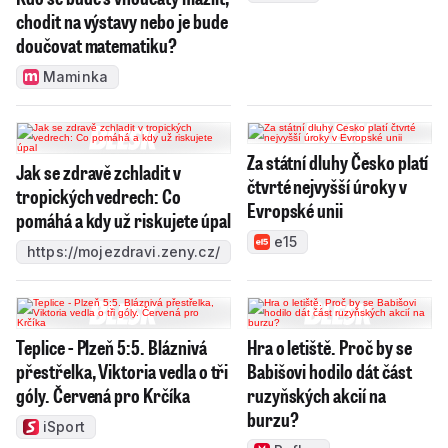
chodit na výstavy nebo je bude
doučovat matematiku?
Maminka
Za státní dluhy Česko platí
Jak se zdravě zchladit v
čtvrté nejvyšší úroky v
tropických vedrech: Co
Evropské unii
pomáhá a kdy už riskujete úpal
e15
https://mojezdravi.zeny.cz/
Teplice - Plzeň 5:5. Bláznivá
Hra o letiště. Proč by se
přestřelka, Viktoria vedla o tři
Babišovi hodilo dát část
góly. Červená pro Krčíka
ruzyňských akcií na
burzu?
iSport