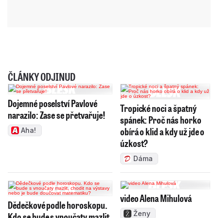
ČLÁNKY ODJINUD
Dojemné poselství Pavlové
Tropické noci a špatný
narazilo: Zase se přetvařuje!
spánek: Proč nás horko
obírá o klid a kdy už jde o
Aha!
úzkost?
Dáma
video Alena Mihulová
Dědečkové podle horoskopu.
Ženy
Kdo se bude s vnoučaty mazlit,