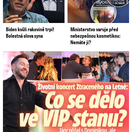
Biden kvůli rakovině trpí!
Ministerstvo varuje před
Bolestná slova syna
nebezpečnou kosmetikou:
Nemáte ji?
Koncert Ztraceného na Letné: Jágr přišel s Dominikou, ale...