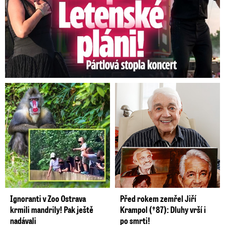
Ignoranti v Zoo Ostrava
Před rokem zemřel Jiří
krmili mandrily! Pak ještě
Krampol (†87): Dluhy vrší i
nadávali
po smrti!