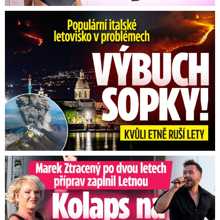
Erupce sicilské sopky Etny: Ruší desítky letů
Marek Ztracený na Letné: Pártlová stopla koncert