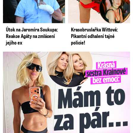
Útok na Jaromíra Soukupa:
Krasobruslařka Wittová:
Reakce Agáty na zmlácení
Pikantní odhalení tajné
jejího ex
policie!
Krásná sestra Krainové bez emocí: Mám to za pár…