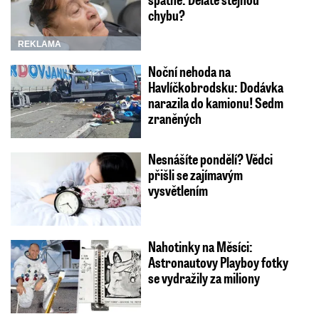
chybu?
REKLAMA
Noční nehoda na
Havlíčkobrodsku: Dodávka
narazila do kamionu! Sedm
zraněných
Nesnášíte pondělí? Vědci
přišli se zajímavým
vysvětlením
Nahotinky na Měsíci:
Astronautovy Playboy fotky
se vydražily za miliony