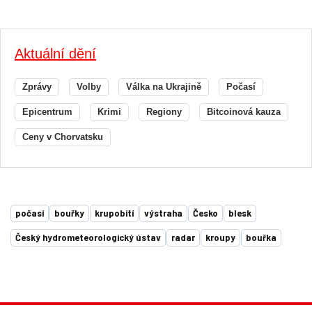
Aktuální dění
Zprávy
Volby
Válka na Ukrajině
Počasí
Epicentrum
Krimi
Regiony
Bitcoinová kauza
Ceny v Chorvatsku
počasí
bouřky
krupobití
výstraha
Česko
blesk
Český hydrometeorologický ústav
radar
kroupy
bouřka