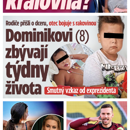
Dominikovi (8) zbývají týdny života: Vzkaz od exprezidenta