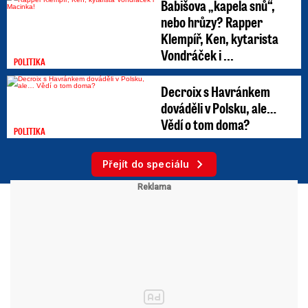
Babišova „kapela snů“,
nebo hrůzy? Rapper
Klempíř, Ken, kytarista
Vondráček i ...
POLITIKA
Decroix s Havránkem
dováděli v Polsku, ale…
Vědí o tom doma?
POLITIKA
Přejít do speciálu