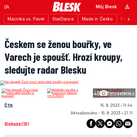
Můj Blesk
Macinka vs. Pavel
StarDance
Made in Česko
Festiva
Českem se ženou bouřky, ve
Varech je spoušť. Hrozí kroupy,
sledujte radar Blesku
49
Fotogalerie >
ČTK
15. 8. 2023 • 11:44
Aktualizováno - 15. 8. 2023 • 21:11
Diskuze (15)