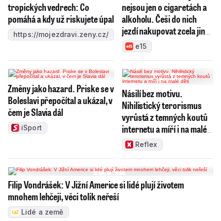
tropických vedrech: Co
nejsou jen o cigaretách a
pomáhá a kdy už riskujete úpal
alkoholu. Češi do nich
jezdí nakupovat zcela jiné
https://mojezdravi.zeny.cz/
zboží
e15
Změny jako hazard. Priske se v
Násilí bez motivu.
Boleslavi přepočítal a ukázal, v
Nihilistický terorismus
čem je Slavia dál
vyrůstá z temných koutů
internetu a míří i na malé
iSport
děti
Reflex
Filip Vondrášek: V Jižní Americe si lidé plují životem
mnohem lehčeji, věci tolik neřeší
Lidé a země