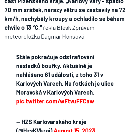
část Plzeňského kraje. „Karlovy Vary - spadlo
70 mm srážek, nárazy větru se zastavily na 72
km/h, nechyběly kroupy a ochladilo se během
chvíle o 13 °C,“
řekla Blesk Zprávám
meteoroložka Dagmar Honsová
Stále pokračuje odstraňování
následků bouřky. Aktuálně je
nahlášeno 61 událostí, z toho 31 v
Karlových Varech. Na fotkách je ulice
Moravská v Karlových Varech.
pic.twitter.com/wFtvuFFCaw
— HZS Karlovarského kraje
(@HzsKVkraj)
August 15, 2023