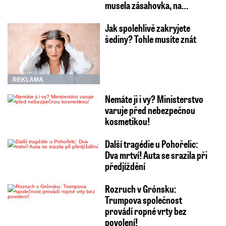
musela zásahovka, na…
Jak spolehlivě zakryjete
šediny? Tohle musíte znát
REKLAMA
Nemáte ji i vy? Ministerstvo
varuje před nebezpečnou
kosmetikou!
Další tragédie u Pohořelic:
Dva mrtví! Auta se srazila při
předjíždění
Rozruch v Grónsku:
Trumpova společnost
provádí ropné vrty bez
povolení!