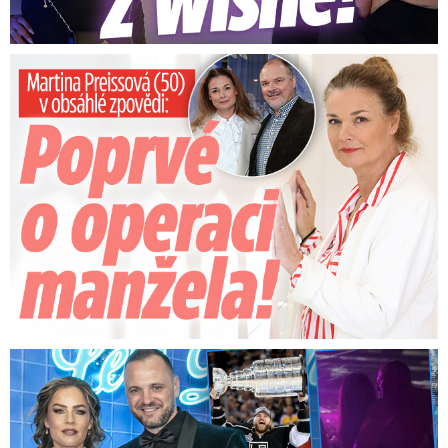
Preissová (50) v obsáhlé zpovědi: Poprvé o operaci manžela
Na Gáboríka se sypou obvinění z nevěry: Reakce manželky!