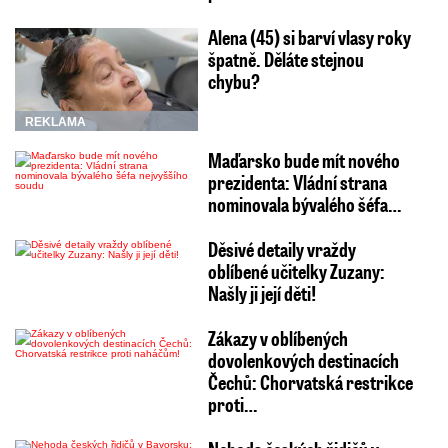
Alena (45) si barví vlasy roky
špatně. Děláte stejnou
chybu?
REKLAMA
Maďarsko bude mít nového
prezidenta: Vládní strana
nominovala bývalého šéfa…
Děsivé detaily vraždy
oblíbené učitelky Zuzany:
Našly ji její děti!
Zákazy v oblíbených
dovolenkových destinacích
Čechů: Chorvatská restrikce
proti…