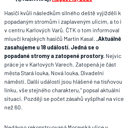
Hasiči kvůli následkům silného deště vyjížděli k
popadaným stromům i zaplaveným ulicím, a to i
v centru Karlových Varů. ČTK o tom informoval
mluvčí krajských hasičů Martin Kasal. „
Aktuálně
zasahujeme u 18 událostí. Jedná se o
popadané stromy a zatopené prostory.
Nejvíc
práce je v Karlových Varech. Zatopená je část
města Stará louka, Nová louka, Divadelní
náměstí. Další události jsou hlášené na tísňovou
linku, vše stejného charakteru,“ popsal aktuální
situaci. Později se počet zásahů vyšplhal na více
než 60.
Nedávno rekonstruovaná Moravská ulice v