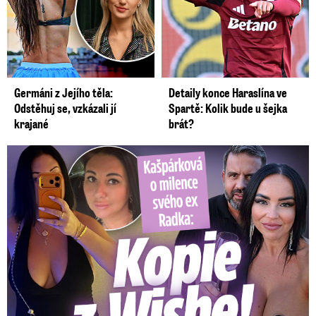
Germáni z Jejího těla:
Detaily konce Haraslína ve
Odstěhuj se, vzkázali jí
Spartě: Kolik bude u šejka
krajané
brát?
Kašpárková o milence svého ex Radka: Kopie z Wishe!