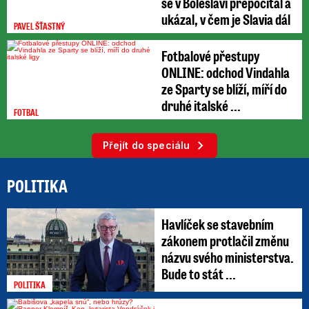
se v Boleslavi přepočítal a
ukázal, v čem je Slavia dál
PAVEL ŠŤASTNÝ
Fotbalové přestupy
ONLINE: odchod Vindahla
ze Sparty se blíží, míří do
druhé italské ...
FOTBAL
Přejít do speciálu
POLITIKA
Havlíček se stavebním
zákonem protlačil změnu
názvu svého ministerstva.
Bude to stát ...
POLITIKA