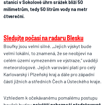
stanici v Sokolově úhrn srážek blíží 50
milimetrům, tedy 50 litrům vody na metr
čtvereční.
Sledujte počasí na radaru Blesku
Bouřky jsou velmi silné. „Jejich výskyt bude
velmi lokální, to znamená, že se neobjeví na
celém území vymezeném ve výstraze,“ uvádějí
meteorologové. Jejich varování platí pro celý
Karlovarský i Plzeňský kraj a dále pro západní
části jižních a středních Čech a Ústeckého kraje.
Vzhledem k očekávanému pomalému postupu
bouřek budou
největší nebezpečí představovat