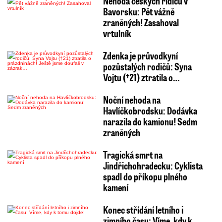
Nehoda českých řidičů v
Bavorsku: Pět vážně
zraněných! Zasahoval
vrtulník
Zdenka je průvodkyní
pozůstalých rodičů: Syna
Vojtu (†21) ztratila o…
Noční nehoda na
Havlíčkobrodsku: Dodávka
narazila do kamionu! Sedm
zraněných
Tragická smrt na
Jindřichohradecku: Cyklista
spadl do příkopu plného
kamení
Konec střídání letního i
zimního času: Víme, kdy k