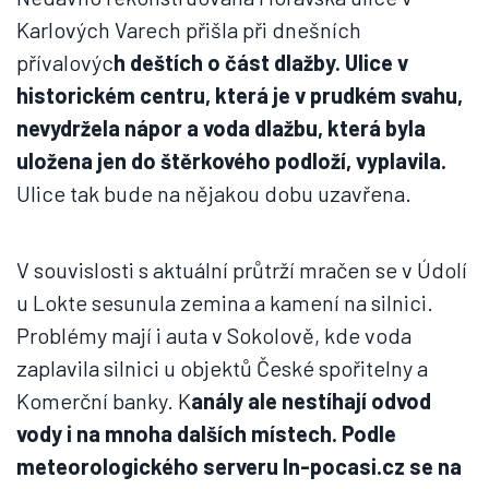
Karlových Varech přišla při dnešních
přívalovýc
h deštích o část dlažby. Ulice v
historickém centru, která je v prudkém svahu,
nevydržela nápor a voda dlažbu, která byla
uložena jen do štěrkového podloží, vyplavila.
Ulice tak bude na nějakou dobu uzavřena.
V souvislosti s aktuální průtrží mračen se v Údolí
u Lokte sesunula zemina a kamení na silnici.
Problémy mají i auta v Sokolově, kde voda
zaplavila silnici u objektů České spořitelny a
Komerční banky. K
anály ale nestíhají odvod
vody i na mnoha dalších místech. Podle
meteorologického serveru In-pocasi.cz se na