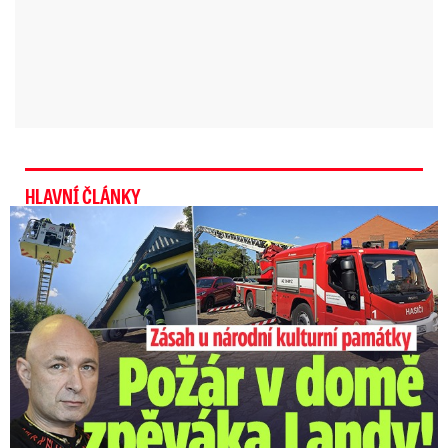
HLAVNÍ ČLÁNKY
U Daniela Landy hořelo! Hasiči kroutí hlavou