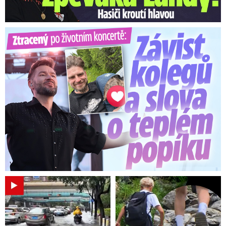
Ztracený po životním koncertě: Závist kolegů a teplý popík