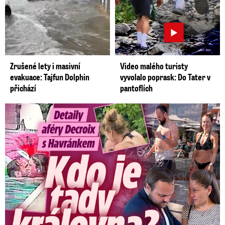
Zrušené lety i masivní
Video malého turisty
evakuace: Tajfun Dolphin
vyvolalo poprask: Do Tater v
přichází
pantoflích
Detaily aféry Decroix s Havránkem: Kdo je tady královna?