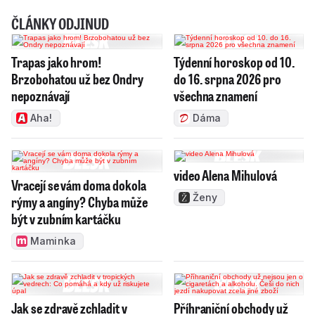
ČLÁNKY ODJINUD
Trapas jako hrom!
Týdenní horoskop od 10.
Brzobohatou už bez Ondry
do 16. srpna 2026 pro
nepoznávají
všechna znamení
Aha!
Dáma
video Alena Mihulová
Vracejí se vám doma dokola
Ženy
rýmy a angíny? Chyba může
být v zubním kartáčku
Maminka
Jak se zdravě zchladit v
Příhraniční obchody už