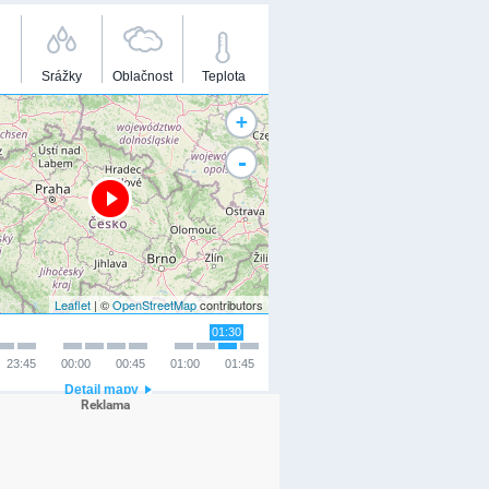
Srážky
Oblačnost
Teplota
+
-
Leaflet
| ©
OpenStreetMap
contributors
01:30
23:45
00:00
00:45
01:00
01:45
Detail mapy