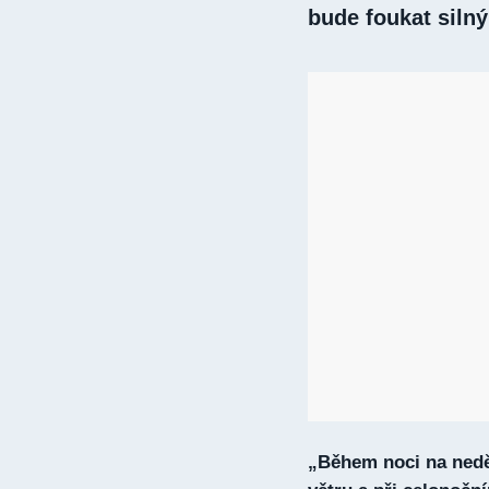
bude foukat silný
„Během noci na nedě