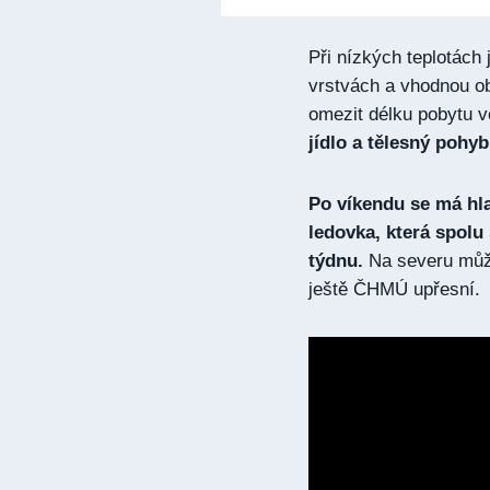
Při nízkých teplotách
vrstvách a vhodnou obu
omezit délku pobytu 
jídlo a tělesný pohyb
Po víkendu se má hla
ledovka, která spolu 
týdnu.
Na severu může
ještě ČHMÚ upřesní.