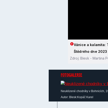
Vánice a kalamita: 
Štědrého dne 2023
Zdroj: Blesk - Martina P
FOTOGALERIE
Neuklizené chodníky v Bohnicích, 1
Autor: Blesk:Kopáč Karel