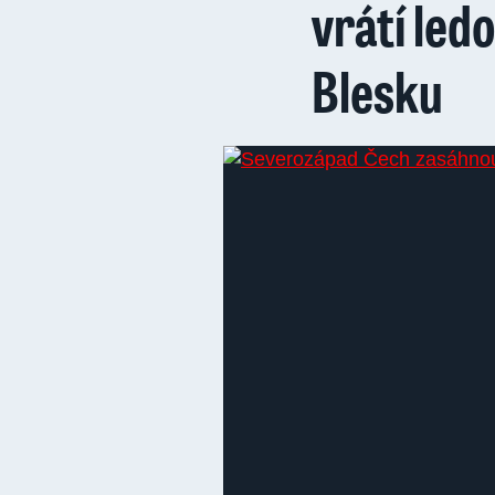
vrátí led
Blesku