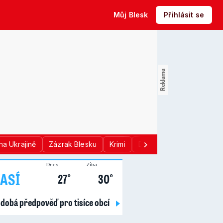
Můj Blesk
Přihlásit se
na Ukrajině
Zázrak Blesku
Krimi
Donald Trump
Sport
Dnes
Zítra
ASÍ
27°
30°
dobá předpověď pro tisíce obcí