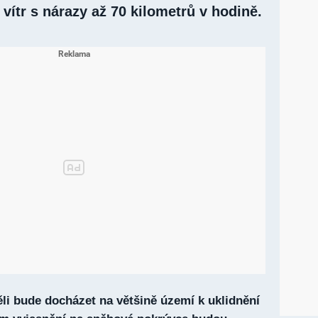
 vítr s nárazy až 70 kilometrů v hodině.
li bude docházet na většině území k uklidnění