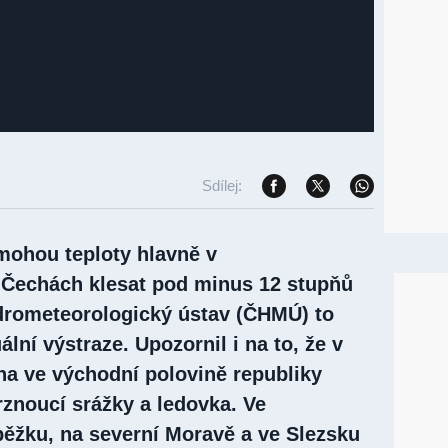
Sdílej:
 mohou teploty hlavně v
 Čechách klesat pod minus 12 stupňů
drometeorologický ústav (ČHMÚ) to
ální výstraze. Upozornil i na to, že v
na ve východní polovině republiky
znoucí srážky a ledovka. Ve
ěžku, na severní Moravě a ve Slezsku