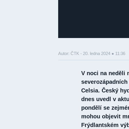
Autor: ČTK -
20. ledna 2024 ● 11:36
V noci na neděli
severozápadních
Celsia. Český hy
dnes uvedl v aktu
pondělí se zejmé
mohou objevit mr
Frýdlantském výb