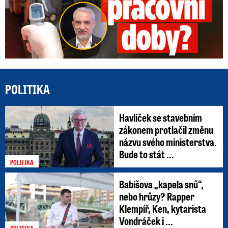
POLITIKA
Havlíček se stavebním
zákonem protlačil změnu
názvu svého ministerstva.
Bude to stát ...
POLITIKA
Babišova „kapela snů“,
nebo hrůzy? Rapper
Klempíř, Ken, kytarista
Vondráček i ...