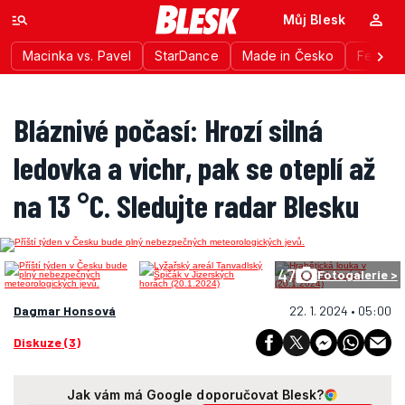
Můj Blesk
Macinka vs. Pavel
StarDance
Made in Česko
Festiva
Bláznivé počasí: Hrozí silná
ledovka a vichr, pak se oteplí až
na 13 °C. Sledujte radar Blesku
47
Fotogalerie >
Dagmar Honsová
22. 1. 2024 • 05:00
Diskuze (3)
Jak vám má Google doporučovat Blesk?