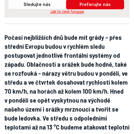
Sledujte nás
Preferujte nás
Jak to celé funguje
Počasí nejbližších dnů bude mít grády – přes
střední Evropu budou v rychlém sledu
postupovat jednotlivé frontální systémy od
západu. Oblačnosti a srážek bude hodně, také
se rozfouká - nárazy větru budou v pondělí, ve
středu a ve čtvrtek dosahovat rychlosti kolem
70 km/h, na horách až kolem 100 km/h. Hned
v pondělí se opět vyskytnou na východě
našeho území i srážky mrznoucí a tvořit se
bude ledovka. Ve středu s odpoledními
teplotami až na 13 °C budeme atakovat teplotní