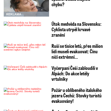
chybu?
REKLAMA
Útok medvěda na Slovensku:
Cyklista utrpěl krvavé
zranění
Ruší se tisíce letů, přes milion
lidí museli evakuovat: Čínu
ničí extrémní…
Vyčerpaní Češi zabloudili v
Alpách: Do akce letěly
vrtulníky
Požár u oblíbeného italského
jezera Čechů: Stovky turistů
evakuovány!