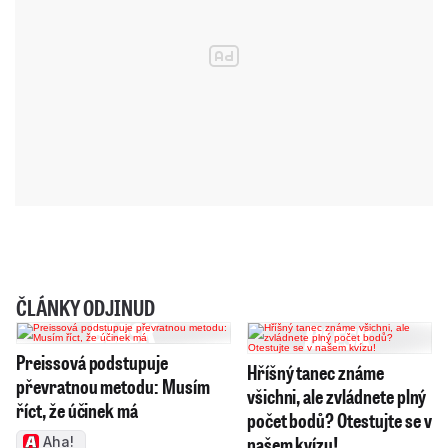
ČLÁNKY ODJINUD
Preissová podstupuje
Hříšný tanec známe
převratnou metodu: Musím
všichni, ale zvládnete plný
říct, že účinek má
počet bodů? Otestujte se v
našem kvízu!
Aha!