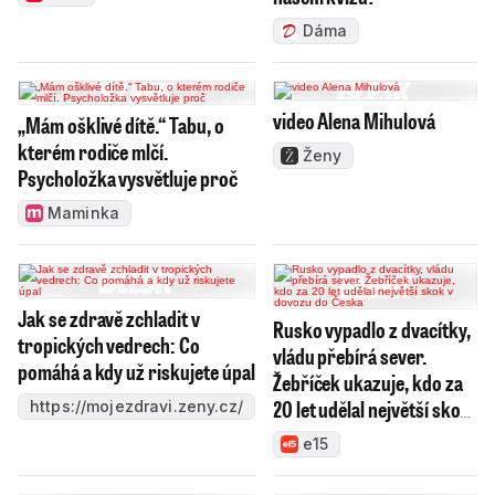
Dáma
video Alena Mihulová
„Mám ošklivé dítě.“ Tabu, o
kterém rodiče mlčí.
Ženy
Psycholožka vysvětluje proč
Maminka
Jak se zdravě zchladit v
Rusko vypadlo z dvacítky,
tropických vedrech: Co
vládu přebírá sever.
pomáhá a kdy už riskujete úpal
Žebříček ukazuje, kdo za
20 let udělal největší skok
https://mojezdravi.zeny.cz/
v dovozu do Česka
e15