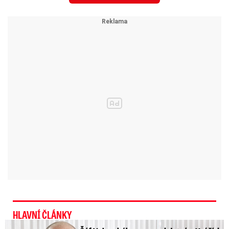
kolem 100 km/h, odpoledne začne vítr zesilovat
i v nižších polohách.
Sledujte počasí na radaru Blesku
Ve středu budeme atakovat teplotní
rekordy
V úterý bude proměnlivá, převážně velká
oblačnost, místy déšť nebo přeháňky,
zpočátku od cca 600 m i sněhové. Ranní teploty
4 až 0 °C.
Denní teploty 4 až 8 °C. Větrno –
nárazy větru kolem 55 km/h
. Ve středu bude
zataženo, místy déšť nebo přeháňky, večer na
HLAVNÍ ČLÁNKY
vrcholcích hor i sněhové. Ranní teploty 6 až 0