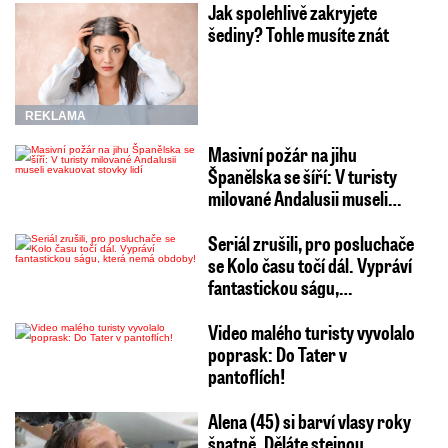
Jak spolehlivě zakryjete
šediny? Tohle musíte znát
REKLAMA
Masivní požár na jihu
Španělska se šíří: V turisty
milované Andalusii museli…
Seriál zrušili, pro posluchače
se Kolo času točí dál. Vypráví
fantastickou ságu,…
Video malého turisty vyvolalo
poprask: Do Tater v
pantoflích!
Alena (45) si barví vlasy roky
špatně. Děláte stejnou