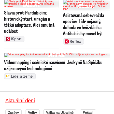
Slavia proti Pardubicím:
Asistovaná sebevražda
historický start, uragán a
opozice. Lídr nejasný,
těžká adaptace. Ale i smutná
dohoda ve hvězdách a
událost
Antibabiš by musel být
jako Spider-Man
iSport
Reflex
Videomapping i scénické nasvícení. Jeskyně Na Špičáku
ožije novými technologiemi
Lidé a země
Aktuální dění
Zprávy
Volby
Válka na Ukrajině
Počasí