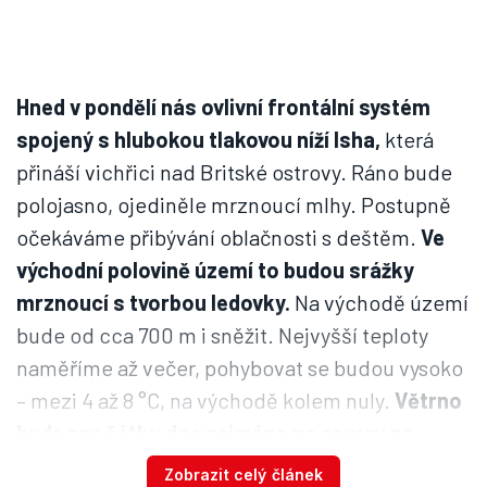
Hned v pondělí nás ovlivní frontální systém
spojený s hlubokou tlakovou níží Isha,
která
přináší vichřici nad Britské ostrovy. Ráno bude
polojasno, ojediněle mrznoucí mlhy. Postupně
očekáváme přibývání oblačnosti s deštěm.
Ve
východní polovině území to budou srážky
mrznoucí s tvorbou ledovky.
Na východě území
bude od cca 700 m i sněžit. Nejvyšší teploty
naměříme až večer, pohybovat se budou vysoko
– mezi 4 až 8 °C, na východě kolem nuly.
Větrno
bude zpočátku dne zejména na severu na
horách – nárazy kolem 70 km/h,
na vrcholcích
Zobrazit celý článek