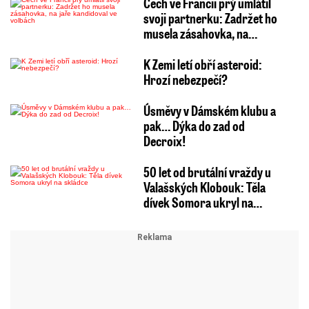
Čech ve Francii prý umlátil
svoji partnerku: Zadržet ho
musela zásahovka, na…
K Zemi letí obří asteroid:
Hrozí nebezpečí?
Úsměvy v Dámském klubu a
pak… Dýka do zad od
Decroix!
50 let od brutální vraždy u
Valašských Klobouk: Těla
dívek Somora ukryl na…