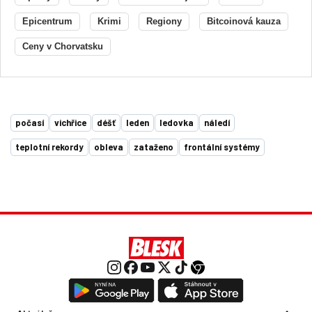
Epicentrum
Krimi
Regiony
Bitcoinová kauza
Ceny v Chorvatsku
počasí
vichřice
déšť
leden
ledovka
náledí
teplotní rekordy
obleva
zataženo
frontální systémy