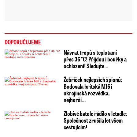
DOPORUČUJEME
Návrat tropů s teplotami
přes 36 °C! Přijdou i bouřky a
ochlazení! Sledujte…
Žebříček nejlepších špionů:
Bodovala britská MI6 i
ukrajinská rozvědka,
nejhorší…
Zlobivé batole řádilo v letadle:
Společnost zrušila let všem
cestujícím!