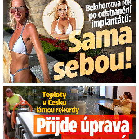
Belohorcová rok po odstranění implantátů: Konečně sama sebou
Teploty v Česku lámou rekordy: Přijde úprava pracovní doby?