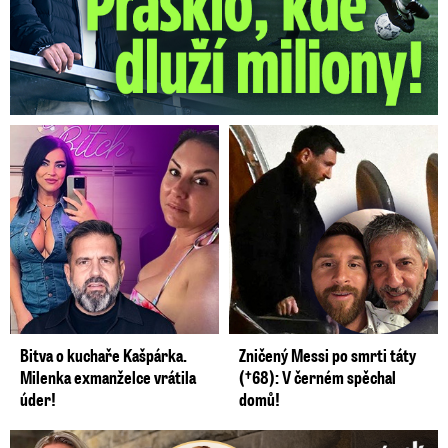
Bitva o kuchaře Kašpárka.
Zničený Messi po smrti táty
Milenka exmanželce vrátila
(†68): V černém spěchal
úder!
domů!