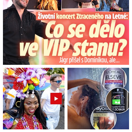
Výrazně se ochladí v hladině 850 hPa, tedy ve
výšce kolem 1,5 km a na horách bude sněžit a
očekávají se i celodenní mrazy.
Na sjezdovkách
stále leží mezi 30 až 70 cm mokrého těžkého
sněhu, přírodní sníh najdeme až od 950 m nad
mořem. Z víkendu bude více oblačnosti a srážek
hned v sobotu, ale mnoho slunečních paprsků
nepřinese ani počátek příštího týdne.
Jak bude u vás? Sledujte radar Blesku?
Přechod studené fronty v sobotu