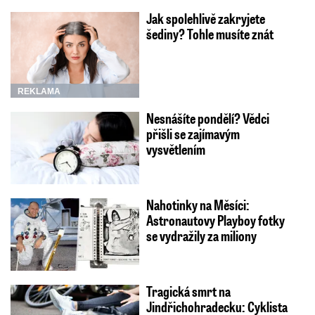
Jak spolehlivě zakryjete
šediny? Tohle musíte znát
REKLAMA
Nesnášíte pondělí? Vědci
přišli se zajímavým
vysvětlením
Nahotinky na Měsíci:
Astronautovy Playboy fotky
se vydražily za miliony
Tragická smrt na
Jindřichohradecku: Cyklista