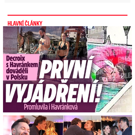
za více než 100 let.
Na vybraných stanicích
dosáhla v první únorové dekádě průměrná
HLAVNÍ ČLÁNKY
teplota 6,7 stupně Celsia.
Exministryně s Havránkem dováděli v Polsku: První slova!
Potvrdila se přitom předpověď, že pátek bude
nejteplejším dnem týdne a nejvyšší odpolední
teploty se budou zastavovat až kolem 15 °C,
případně výše,
což jsou teploty o 9 °C í více
stupňů vyšší, než je pro toto období běžné, a
padat tak budou opět teplotní rekordy.
Koncert Ztraceného na Letné: Jágr přišel s Dominikou, ale...
Počasí se začne na horách lámat až v neděli.