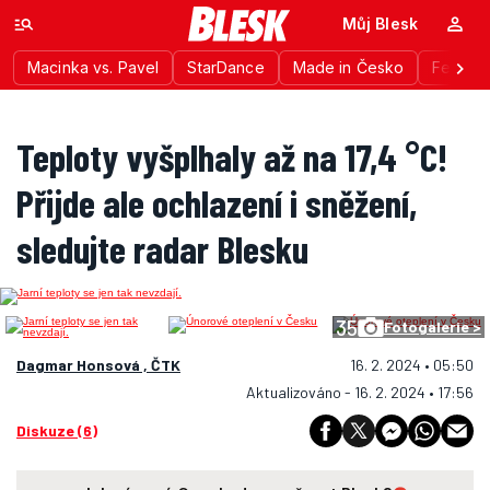
Můj Blesk
Macinka vs. Pavel
StarDance
Made in Česko
Festiva
Teploty vyšplhaly až na 17,4 °C!
Přijde ale ochlazení i sněžení,
sledujte radar Blesku
35
Fotogalerie >
Dagmar Honsová , ČTK
16. 2. 2024 • 05:50
Aktualizováno - 16. 2. 2024 • 17:56
Diskuze (6)