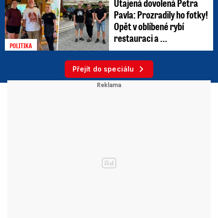
Utajená dovolená Petra
Pavla: Prozradily ho fotky!
Opět v oblíbené rybí
restauraci a ...
POLITIKA
Přejít do speciálu