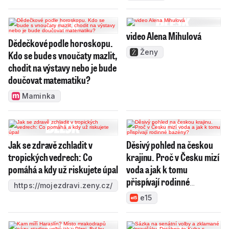
video Alena Mihulová
Dědečkové podle horoskopu.
Ženy
Kdo se bude s vnoučaty mazlit,
chodit na výstavy nebo je bude
doučovat matematiku?
Maminka
Jak se zdravě zchladit v
Děsivý pohled na českou
tropických vedrech: Co
krajinu. Proč v Česku mizí
pomáhá a kdy už riskujete úpal
voda a jak k tomu
přispívají rodinné
https://mojezdravi.zeny.cz/
bazény?
e15