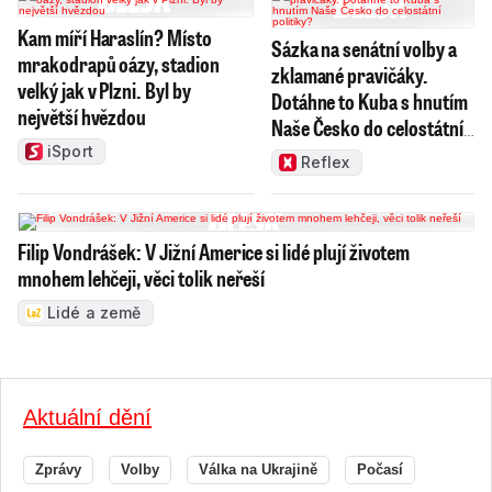
Kam míří Haraslín? Místo
Sázka na senátní volby a
mrakodrapů oázy, stadion
zklamané pravičáky.
velký jak v Plzni. Byl by
Dotáhne to Kuba s hnutím
největší hvězdou
Naše Česko do celostátní
politiky?
iSport
Reflex
Filip Vondrášek: V Jižní Americe si lidé plují životem
mnohem lehčeji, věci tolik neřeší
Lidé a země
Aktuální dění
Zprávy
Volby
Válka na Ukrajině
Počasí