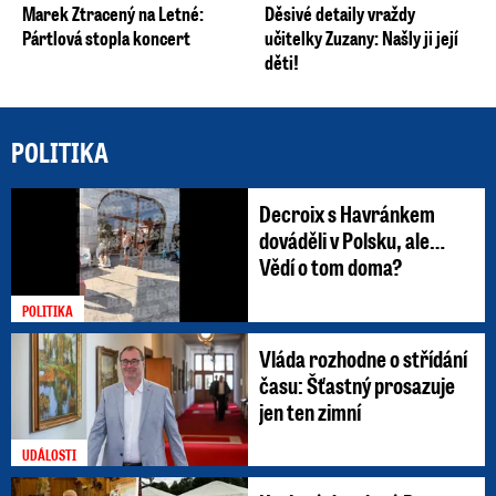
Marek Ztracený na Letné:
Děsivé detaily vraždy
Pártlová stopla koncert
učitelky Zuzany: Našly ji její
děti!
POLITIKA
Decroix s Havránkem
dováděli v Polsku, ale…
Vědí o tom doma?
POLITIKA
Vláda rozhodne o střídání
času: Šťastný prosazuje
jen ten zimní
UDÁLOSTI