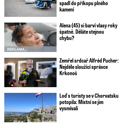
spadl do příkopu plného
kamení
Alena (45) si barví vlasy roky
špatně. Děláte stejnou
chybu?
REKLAMA
Zemřel srdcař Alfréd Pucher:
Nejdéle sloužící správce
Krkonoš
Loď s turisty se v Chorvatsku
potopila: Místní se jim
vysmívali