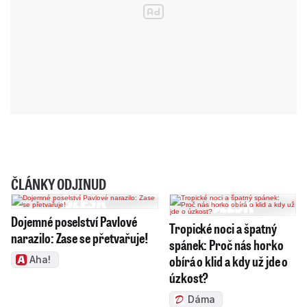
ČLÁNKY ODJINUD
Dojemné poselství Pavlové
Tropické noci a špatný
narazilo: Zase se přetvařuje!
spánek: Proč nás horko
obírá o klid a kdy už jde o
Aha!
úzkost?
Dáma