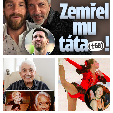
Teploty pod bodem mrazu budou vzácné
I přes to, že nejvyšší odpolední teploty zpravidla
nebudou v první polovině nového týdne
překračovat 10 °C, v ranních minimech budou
teploty ojediněle klesat pod bod mrazu
a na
horách bude sněžit, počasí bude zůstávat
vysoko nad dlouhodobými normály.
V pondělí bude zataženo až oblačno,
občas
přeháňky nebo déšť, na horách sněžení. Ranní
teploty 4 až -1 °C.
Denní teploty 4 až 8 °C.
V úterý bude zataženo až oblačno
, občas