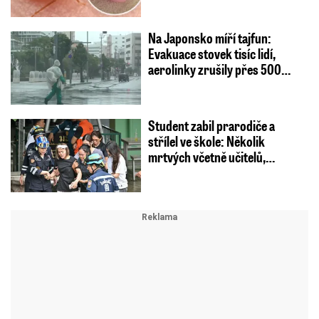
Na Japonsko míří tajfun:
Evakuace stovek tisíc lidí,
aerolinky zrušily přes 500…
Student zabil prarodiče a
střílel ve škole: Několik
mrtvých včetně učitelů,…