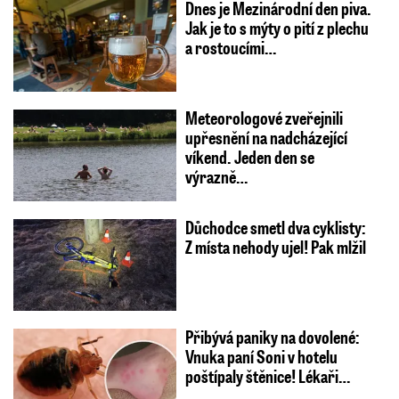
Dnes je Mezinárodní den piva.
Jak je to s mýty o pití z plechu
a rostoucími…
Meteorologové zveřejnili
upřesnění na nadcházející
víkend. Jeden den se
výrazně…
Důchodce smetl dva cyklisty:
Z místa nehody ujel! Pak mlžil
Přibývá paniky na dovolené:
Vnuka paní Soni v hotelu
poštípaly štěnice! Lékaři…