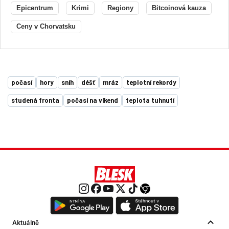
Epicentrum
Krimi
Regiony
Bitcoinová kauza
Ceny v Chorvatsku
počasí
hory
sníh
déšť
mráz
teplotní rekordy
studená fronta
počasí na víkend
teplota tuhnutí
Aktuálně