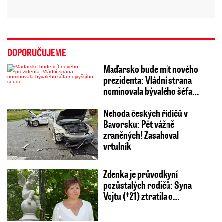
DOPORUČUJEME
Maďarsko bude mít nového
prezidenta: Vládní strana
nominovala bývalého šéfa…
Nehoda českých řidičů v
Bavorsku: Pět vážně
zraněných! Zasahoval
vrtulník
Zdenka je průvodkyní
pozůstalých rodičů: Syna
Vojtu (†21) ztratila o…