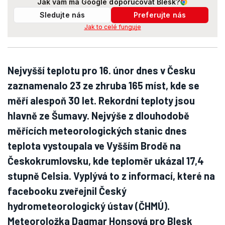
Jak vám má Google doporučovat Blesk?
Sledujte nás
Preferujte nás
Jak to celé funguje
Nejvyšší teplotu pro 16. únor dnes v Česku
zaznamenalo 23 ze zhruba 165 míst, kde se
měří alespoň 30 let. Rekordní teploty jsou
hlavně ze Šumavy. Nejvýše z dlouhodobě
měřících meteorologických stanic dnes
teplota vystoupala ve Vyšším Brodě na
Českokrumlovsku, kde teploměr ukázal 17,4
stupně Celsia. Vyplývá to z informací, které na
facebooku zveřejnil Český
hydrometeorologický ústav (ČHMÚ).
Meteoroložka Dagmar Honsová pro Blesk