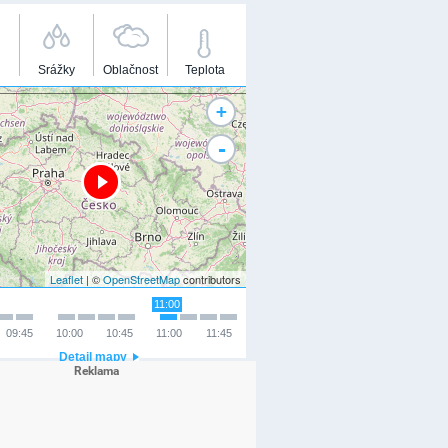
Srážky
Oblačnost
Teplota
+
-
Leaflet
| ©
OpenStreetMap
contributors
11:00
09:45
10:00
10:45
11:00
11:45
Detail mapy