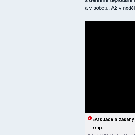
s denními teplotami 
a v sobotu. Až v neděl
Evakuace a zásahy
kraji.