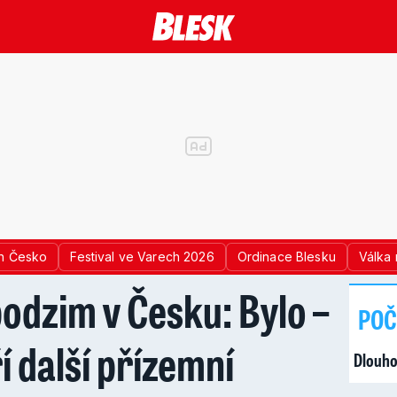
n Česko
Festival ve Varech 2026
Ordinace Blesku
Válka 
odzim v Česku: Bylo –
POČ
í další přízemní
Dlouho