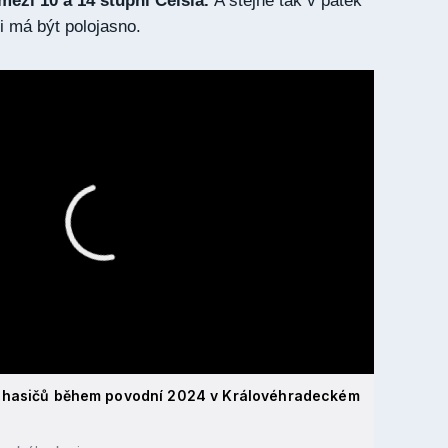
mezi 10 a 14 stupni Celsia.
A stejně tak v pátek
i má být polojasno.
 hasičů během povodní 2024 v Královéhradeckém