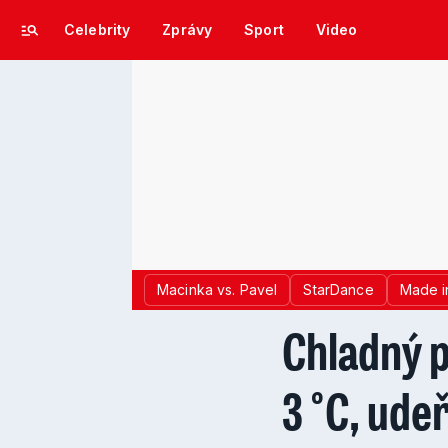
Celebrity
Zprávy
Sport
Video
Macinka vs. Pavel
StarDance
Made i
Chladný p
3 °C, udeř