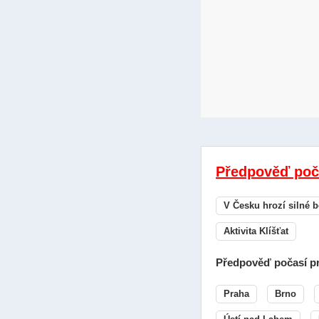
Předpověď poč
V Česku hrozí silné b
Aktivita Klíšťat
Předpověď počasí pr
Praha
Brno