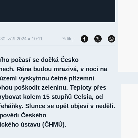
-
30. září 2024 ● 10:11
Sdílej:
ího počasí se dočká Česko
dnech. Rána budou mrazivá, v noci na
i území vyskytnou četné přízemní
ohou poškodit zeleninu. Teploty přes
ybovat kolem 15 stupňů Celsia, od
řeháňky. Slunce se opět objeví v neděli.
dpovědi Českého
ického ústavu (ČHMÚ).