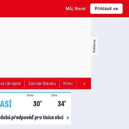
Můj Blesk
Přihlásit se
na Ukrajině
Zázrak Blesku
Krimi
Donald Trump
Sport
Dnes
Zítra
ASÍ
30°
34°
dobá předpověď pro tisíce obcí