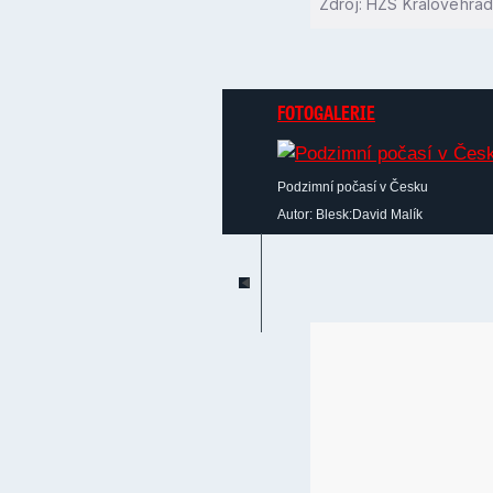
Zdroj: HZS Královéhra
FOTOGALERIE
Podzimní počasí v Česku
Autor: Blesk:David Malík