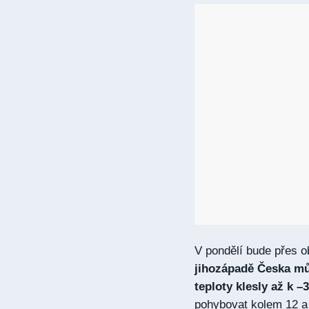
V pondělí bude přes 
jihozápadě Česka můž
teploty klesly až k –
pohybovat kolem 12 a