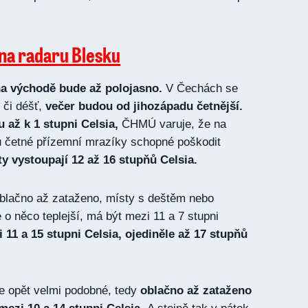
 na radaru Blesku
na východě bude až polojasno.
V Čechách se
 či déšť,
večer budou od jihozápadu četnější.
 až k 1 stupni Celsia,
ČHMÚ varuje, že na
 četné přízemní mrazíky schopné poškodit
ty vystoupají 12 až 16 stupňů Celsia.
oblačno až zataženo, místy s deštěm nebo
o něco teplejší, má být mezi 11 a 7 stupni
11 a 15 stupni Celsia, ojediněle až 17 stupňů
e opět velmi podobné, tedy
oblačno až zataženo