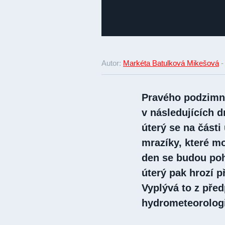
Autor:
Markéta Batulková Mikešová
Pravého podzimn
v následujících 
úterý se na část
mrazíky, které m
den se budou poh
úterý pak hrozí p
Vyplývá to z pře
hydrometeorolog