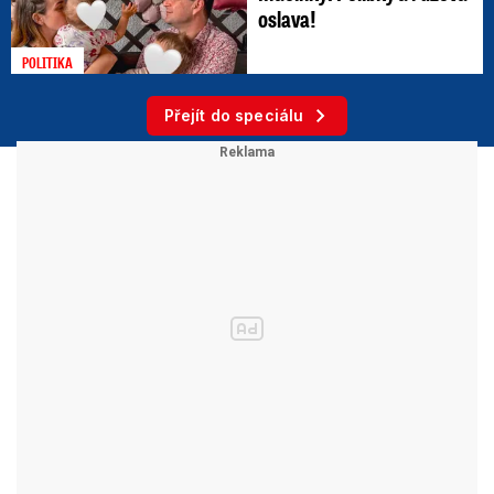
nového sněhu,…
oslava!
POLITIKA
Přejít do speciálu
A jaká je vyhlídka na víkend? Tam ještě
meteorologové nemají jisto.
Čekají jasno až
polojasno a místy mlhy, i mrznoucí nebo nízkou
oblačnost. Nejnižší noční teploty +1 až -4 °C, při
celonočním vyjasnění kolem -6 °C. Nejvyšší
denní teploty 2 až 7 °C, při nízké oblačnosti nebo
mlze kolem 0 °C.
Video se připravuje ...
Meteoroložka Honsová: Ledovka se velmi dobře
předpovídá. A jak se liší od námrazy nebo náledí?
Zdroj: Bára Holá, Lukáš Červený