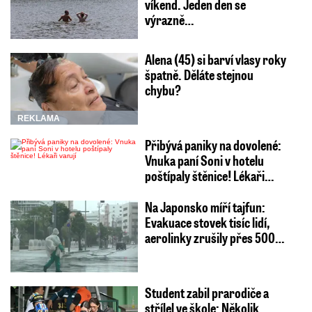
víkend. Jeden den se
výrazně…
Alena (45) si barví vlasy roky
špatně. Děláte stejnou
chybu?
REKLAMA
Přibývá paniky na dovolené:
Vnuka paní Soni v hotelu
poštípaly štěnice! Lékaři…
Na Japonsko míří tajfun:
Evakuace stovek tisíc lidí,
aerolinky zrušily přes 500…
Student zabil prarodiče a
střílel ve škole: Několik