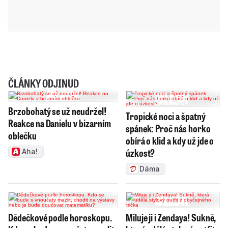
ČLÁNKY ODJINUD
Brzobohatý se už neudržel!
Tropické noci a špatný
Reakce na Danielu v bizarním
spánek: Proč nás horko
oblečku
obírá o klid a kdy už jde o
úzkost?
Aha!
Dáma
Dědečkové podle horoskopu.
Miluje ji i Zendaya! Sukně,