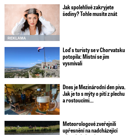
Jak spolehlivě zakryjete
šediny? Tohle musíte znát
REKLAMA
Loď s turisty se v Chorvatsku
potopila: Místní se jim
vysmívali
Dnes je Mezinárodní den piva.
Jak je to s mýty o pití z plechu
a rostoucími…
Meteorologové zveřejnili
upřesnění na nadcházející