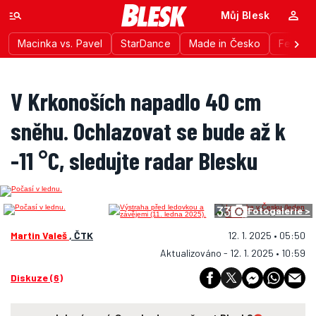
Můj Blesk
Macinka vs. Pavel
StarDance
Made in Česko
Festiva
V Krkonoších napadlo 40 cm
sněhu. Ochlazovat se bude až k
-11 °C, sledujte radar Blesku
33
Fotogalerie >
Martin Valeš
, ČTK
12. 1. 2025 • 05:50
Aktualizováno - 12. 1. 2025 • 10:59
Diskuze (6)