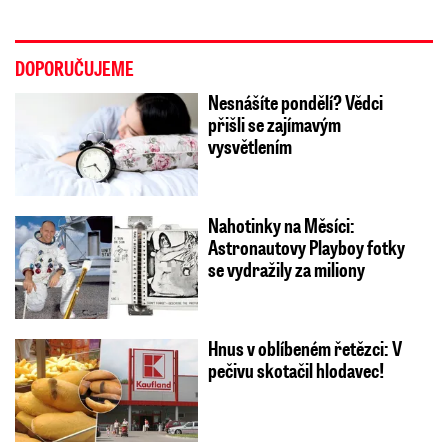
DOPORUČUJEME
Nesnášíte pondělí? Vědci
přišli se zajímavým
vysvětlením
Nahotinky na Měsíci:
Astronautovy Playboy fotky
se vydražily za miliony
Hnus v oblíbeném řetězci: V
pečivu skotačil hlodavec!