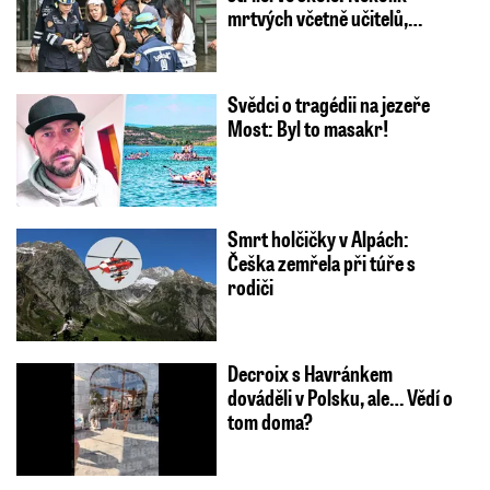
mrtvých včetně učitelů,…
Svědci o tragédii na jezeře
Most: Byl to masakr!
Smrt holčičky v Alpách:
Češka zemřela při túře s
rodiči
Decroix s Havránkem
dováděli v Polsku, ale… Vědí o
tom doma?