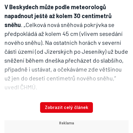
V Beskydech může podle meteorologů
napadnout ještě až kolem 30 centimetrů
sněhu
. „Celková nová sněhová pokrývka se
předpokládá až kolem 45 cm (vlivem sesedání
nového sněhu). Na ostatních horách v severní
části území (od Jizerských po Jeseníky) už bude
sněžení během dneška přecházet do slabšího,
případně i ustávat, a očekáváme zde většinou
už jen do deseti centimetrů nového sněhu,“
uvedl ČHMÚ.
Zobrazit celý článek
Sledujte radar Blesku
Tvorba sněhových jazyků a závějí by měla se