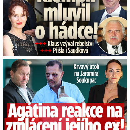
ho je na závětrných svazích. Třetí stupeň byl v
současné sezoně vyhlášen poprvé, druhý
stupeň vyhlášený v sobotu platil den. Silný vítr
zastavil lanovku na Sněžku. V Jeseníkách
stouplo lavinové nebezpečí z prvního na druhý
stupeň v pátek.
Útok na Jaromíra Soukupa: Reakce Agáty na zmlácení jejího ex
Jak bude v dalších dnech?
V neděli bude oblačno až zataženo, na Šumavu
a jihozápad Čech může přijít později až
polojasno,
hlásí
předpověď Českého
hydrometeorologického ústavu (ČHMÚ). Místy
bude s přeháňkami či soustavněji sněžit,
vydatnější to bude na severu a severovýchodě -