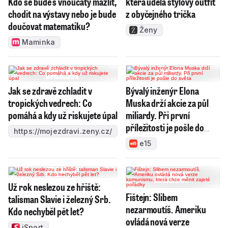
Kdo se bude s vnoučaty mazlit,
která udělá stylový outfit
chodit na výstavy nebo je bude
z obyčejného trička
doučovat matematiku?
Ženy
Maminka
Jak se zdravě zchladit v
Bývalý inženýr Elona
tropických vedrech: Co
Muska drží akcie za půl
pomáhá a kdy už riskujete úpal
miliardy. Při první
příležitosti je pošle do
https://mojezdravi.zeny.cz/
světa
e15
Už rok neslezou ze hřiště:
Fištejn: Slibem
talisman Slavie i železný Srb.
nezarmoutíš. Ameriku
Kdo nechyběl pět let?
ovládá nová verze
iSport