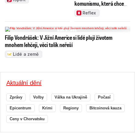
komunismu, která chce
měnit zajeté pořádky
Reflex
Filip Vondrášek: V Jižní Americe si lidé plují životem
mnohem lehčeji, věci tolik neřeší
Lidé a země
Aktuální dění
Zprávy
Volby
Válka na Ukrajině
Počasí
Epicentrum
Krimi
Regiony
Bitcoinová kauza
Ceny v Chorvatsku