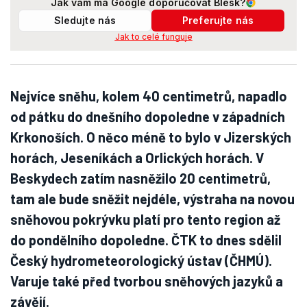
Jak vám má Google doporučovat Blesk?
Sledujte nás
Preferujte nás
Jak to celé funguje
Nejvíce sněhu, kolem 40 centimetrů, napadlo
od pátku do dnešního dopoledne v západních
Krkonoších. O něco méně to bylo v Jizerských
horách, Jeseníkách a Orlických horách. V
Beskydech zatím nasněžilo 20 centimetrů,
tam ale bude sněžit nejdéle, výstraha na novou
sněhovou pokrývku platí pro tento region až
do pondělního dopoledne. ČTK to dnes sdělil
Český hydrometeorologický ústav (ČHMÚ).
Varuje také před tvorbou sněhových jazyků a
závějí.