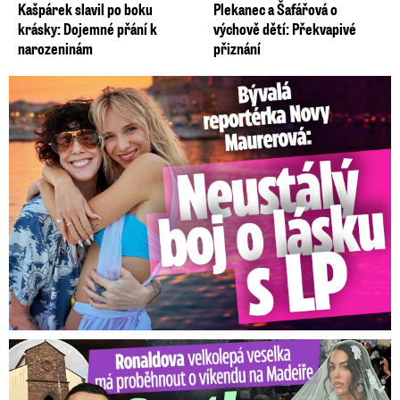
Kašpárek slavil po boku
Plekanec a Šafářová o
krásky: Dojemné přání k
výchově dětí: Překvapivé
narozeninám
přiznání
Bývalá reportérka Novy Maurerová: Neustálý boj o lásku s ...
Ronaldova velkolepá veselka na Madeiře: Svatba plná zákazů!