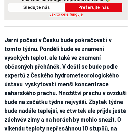
Sledujte nás
Preferujte nás
Jak to celé funguje
Jarní počasí v Česku bude pokračovat i v
tomto týdnu. Pondělí bude ve znamení
vysokých teplot, ale také ve znamení
občasných přeháněk. V dešti se bude podle
expertů z Českého hydrometeorologického
ústavu vyskytovat i menší koncentrace
saharského prachu. Množštví prachu v ovzduší
bude na začátku týdne nejvyšší. Zbytek týdne
bude nadále teplejší, ve čtvrtek ale přijde ještě
záchvěv zimy a na horách by mohlo sněžit. O
víkendu teploty nepřesáhnou 10 stupňů, na