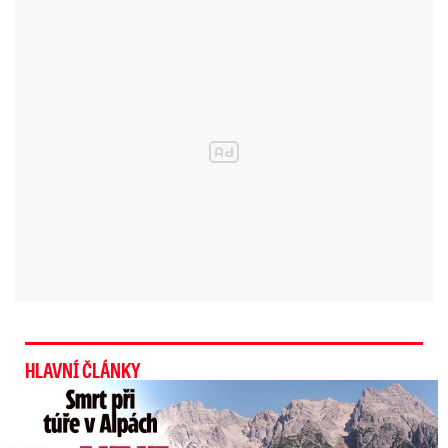
až 18 °C, na Moravě a ve Slezsku místy až 21 °C
.
Vítr bude slabý, proměnlivý do 4 m/s, na
východě mírný jihovýchodní až jižní vítr 3 až 7
m/s, místy s nárazy kolem 15 m/s.
Sledujte dešťové i sněhové přeháňky na radaru Blesku
V úterý teplota mírně poklesne, kdy nejvyšší
denní teplota bude v maximech 17 °C, na severu
a západě kolem 11 °C. Obloha bude zatažená,
místy přechodně i polojasná.
Meteorologové
očekávají místy déšť nebo přeháňky.
HLAVNÍ ČLÁNKY
Smrt Češky v Alpách: Zemřela při túře s rodiči
Zima v Klementinu byla jedna z