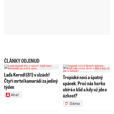
ČLÁNKY ODJINUD
Laďa Kerndl (81) v slzách!
Tropické noci a špatný
Čtyři mrtví kamarádi za jediný
spánek: Proč nás horko
týden
obírá o klid a kdy už jde o
úzkost?
Aha!
Dáma