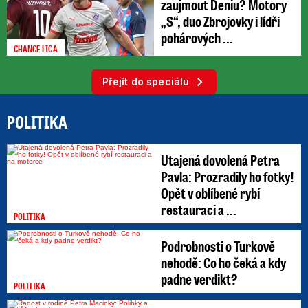
zaujmout Deniu? Motory
„S“, duo Zbrojovky i lídři
pohárových ...
CHANCE LIGA
Přejít do speciálu
POLITIKA
Utajená dovolená Petra
Pavla: Prozradily ho fotky!
Opět v oblíbené rybí
restauraci a ...
POLITIKA
Podrobnosti o Turkově
nehodě: Co ho čeká a kdy
padne verdikt?
POLITIKA