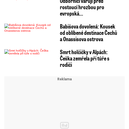
Odborníci varují před
rostoucí hrozbou pro
evropská…
Babišova dovolená: Kousek
od oblíbené destinace Čechů
a Onassisova ostrova
Smrt holčičky v Alpách:
Češka zemřela při túře s
rodiči