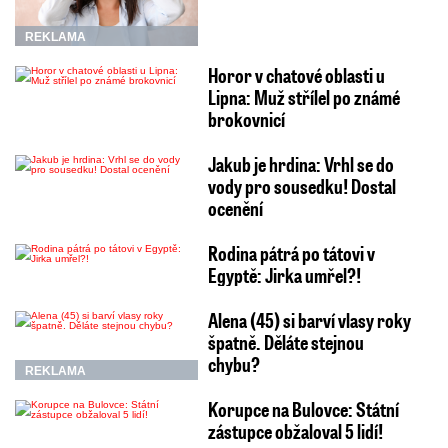
REKLAMA
Horor v chatové oblasti u
Lipna: Muž střílel po známé
brokovnicí
Jakub je hrdina: Vrhl se do
vody pro sousedku! Dostal
ocenění
Rodina pátrá po tátovi v
Egyptě: Jirka umřel?!
Alena (45) si barví vlasy roky
špatně. Děláte stejnou
chybu?
REKLAMA
Korupce na Bulovce: Státní
zástupce obžaloval 5 lidí!