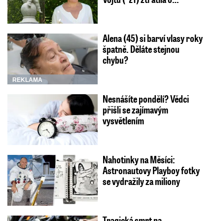
Alena (45) si barví vlasy roky
špatně. Děláte stejnou
chybu?
REKLAMA
Nesnášíte pondělí? Vědci
přišli se zajímavým
vysvětlením
Nahotinky na Měsíci:
Astronautovy Playboy fotky
se vydražily za miliony
Tragická smrt na