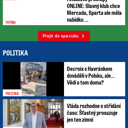
ONLINE: Slavný klub chce
Mercada, Sparta ale měla
nabídku ...
FOTBAL
Přejít do speciálu
POLITIKA
Decroix s Havránkem
dováděli v Polsku, ale…
Vědí o tom doma?
POLITIKA
Vláda rozhodne o střídání
času: Šťastný prosazuje
jen ten zimní