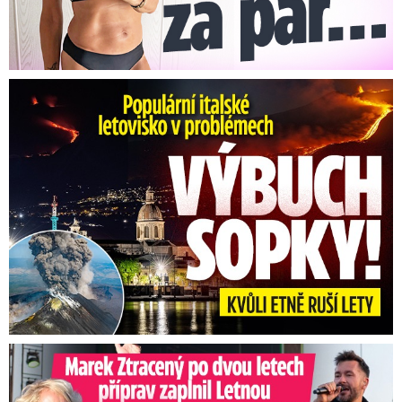
Erupce sicilské sopky Etny: Ruší desítky letů
Marek Ztracený na Letné: Pártlová stopla koncert