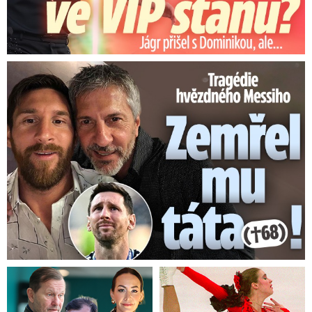
Tragédie hvězdného Messiho: Zemřel mu táta (†68)!