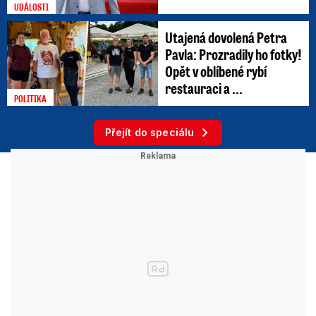
UDÁLOSTI
Utajená dovolená Petra
Pavla: Prozradily ho fotky!
Opět v oblíbené rybí
restauraci a ...
POLITIKA
Přejít do speciálu