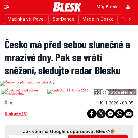
Můj Blesk
Macinka vs. Pavel
StarDance
Made in Česko
Festiva
Česko má před sebou slunečné a
mrazivé dny. Pak se vrátí
sněžení, sledujte radar Blesku
52
Fotogalerie >
ČTK
19. 1. 2026 • 08:05
Diskuze (5)
Jak vám má Google doporučovat Blesk?