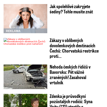
Jak spolehlivě zakryjete
šediny? Tohle musíte znát
REKLAMA
Zákazy v oblíbených
dovolenkových destinacích
Čechů: Chorvatská restrikce
proti…
Nehoda českých řidičů v
Bavorsku: Pět vážně
zraněných! Zasahoval
vrtulník
Zdenka je průvodkyní
pozůstalých rodičů: Syna
Vojtu (†21) ztratila o…