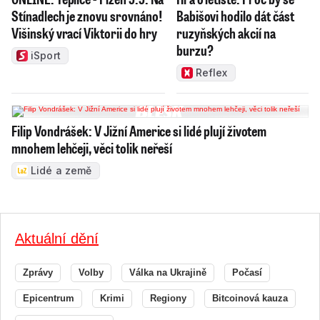
Stínadlech je znovu srovnáno!
Babišovi hodilo dát část
Višinský vrací Viktorii do hry
ruzyňských akcií na
burzu?
iSport
Reflex
Filip Vondrášek: V Jižní Americe si lidé plují životem
mnohem lehčeji, věci tolik neřeší
Lidé a země
Aktuální dění
Zprávy
Volby
Válka na Ukrajině
Počasí
Epicentrum
Krimi
Regiony
Bitcoinová kauza