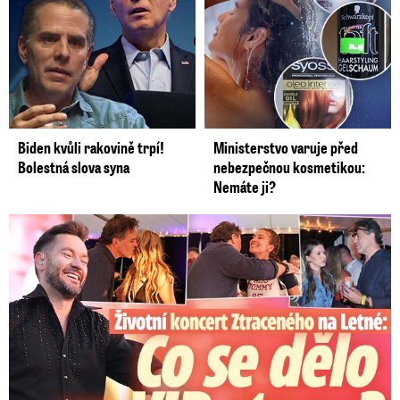
Biden kvůli rakovině trpí!
Ministerstvo varuje před
Bolestná slova syna
nebezpečnou kosmetikou:
Nemáte ji?
Koncert Ztraceného na Letné: Jágr přišel s Dominikou, ale...