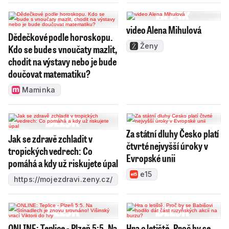
video Alena Mihulová
Dědečkové podle horoskopu.
Ženy
Kdo se bude s vnoučaty mazlit,
chodit na výstavy nebo je bude
doučovat matematiku?
Maminka
Za státní dluhy Česko platí
Jak se zdravě zchladit v
čtvrté nejvyšší úroky v
tropických vedrech: Co
Evropské unii
pomáhá a kdy už riskujete úpal
e15
https://mojezdravi.zeny.cz/
ONLINE: Teplice - Plzeň 5:5. Na
Hra o letiště. Proč by se