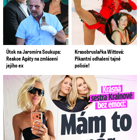
Útok na Jaromíra Soukupa:
Krasobruslařka Wittová:
Reakce Agáty na zmlácení
Pikantní odhalení tajné
jejího ex
policie!
Krásná sestra Krainové bez emocí: Mám to za pár…