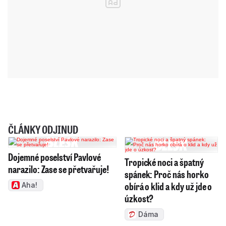
ČLÁNKY ODJINUD
Dojemné poselství Pavlové
Tropické noci a špatný
narazilo: Zase se přetvařuje!
spánek: Proč nás horko
obírá o klid a kdy už jde o
Aha!
úzkost?
Dáma