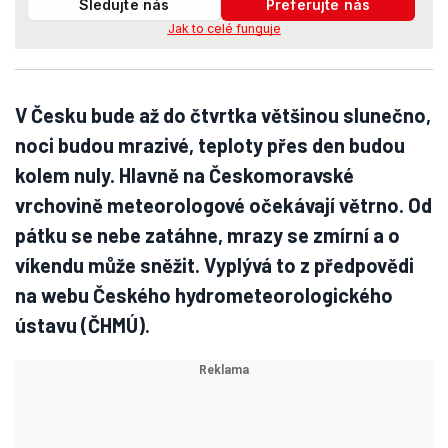
Sledujte nás
Preferujte nás
Jak to celé funguje
V Česku bude až do čtvrtka většinou slunečno,
noci budou mrazivé, teploty přes den budou
kolem nuly. Hlavně na Českomoravské
vrchovině meteorologové očekávají větrno. Od
pátku se nebe zatáhne, mrazy se zmírní a o
víkendu může sněžit. Vyplývá to z předpovědi
na webu Českého hydrometeorologického
ústavu (ČHMÚ).