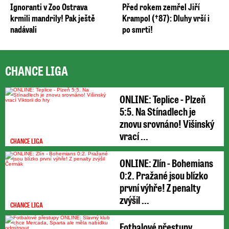
Ignoranti v Zoo Ostrava
Před rokem zemřel Jiří
krmili mandrily! Pak ještě
Krampol (†87): Dluhy vrší i
nadávali
po smrti!
CHANCE LIGA
ONLINE: Teplice - Plzeň
5:5. Na Stínadlech je
znovu srovnáno! Višinský
vrací ...
CHANCE LIGA
ONLINE: Zlín - Bohemians
0:2. Pražané jsou blízko
první výhře! Z penalty
zvýšil ...
CHANCE LIGA
Fotbalové přestupy