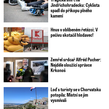
Jindřichohradecku: Cyklista
spadl do příkopu plného
kamení
Hnus v oblíbeném řetězci: V
pečivu skotačil hlodavec!
Zemřel srdcař Alfréd Pucher:
Nejdéle sloužící správce
Krkonoš
Loď s turisty se v Chorvatsku
potopila: Místní se jim
vysmívali