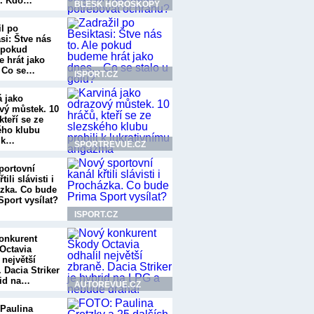
í. Kdo…
BLESK HOROSKOPY
il po
si: Štve nás
e pokud
 hrát jako
. Co se…
ISPORT.CZ
á jako
vý můstek. 10
kteří se ze
ého klubu
i k…
SPORTREVUE.CZ
portovní
tili slávisti i
zka. Co bude
Sport vysílat?
ISPORT.CZ
onkurent
Octavia
 největší
 Dacia Striker
rid na…
AUTOREVUE.CZ
Paulina