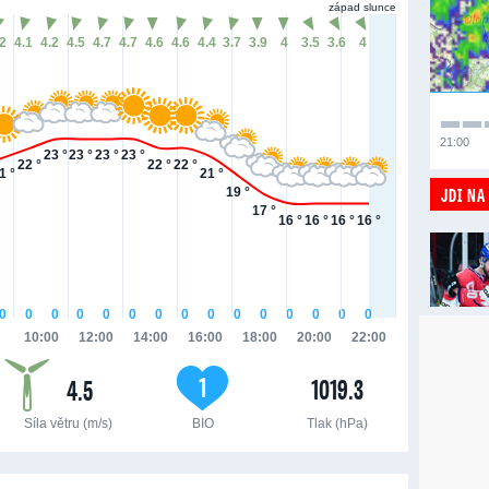
západ slunce
.2
4.1
4.2
4.5
4.7
4.7
4.6
4.6
4.4
3.7
3.9
4
3.5
3.6
4
21:00
23 °
23 °
23 °
23 °
22 °
22 °
22 °
1 °
21 °
JDI NA
19 °
17 °
16 °
16 °
16 °
16 °
0
0
0
0
0
0
0
0
0
0
0
0
0
0
0
10:00
12:00
14:00
16:00
18:00
20:00
22:00
1
1019.3
4.5
Síla větru (m/s)
BIO
Tlak (hPa)