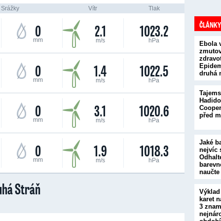
Srážky
Vítr
Tlak
ČLÁNKY
0
2.1
1023.2
mm
m/s
hPa
Ebola 
zmutova
zdravot
0
1.4
1022.5
Epidem
druhá 
mm
m/s
hPa
Tajems
Hadido
0
3.1
1020.6
Cooper
před m
mm
m/s
hPa
Jaké b
0
1.9
1018.3
nejvíc 
Odhalt
mm
m/s
hPa
barevn
naučte
uhá Stráň
Výklad
karet n
3 znam
nejnár