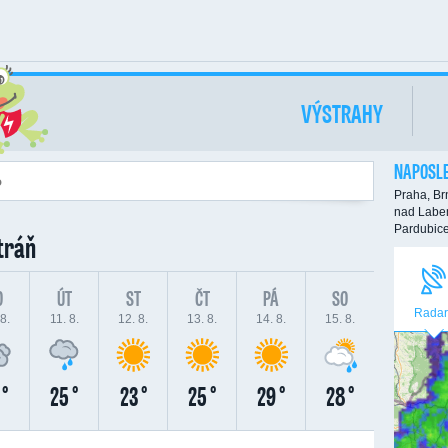
VÝSTRAHY
NAPOSLE
Praha,
Br
nad Labe
Pardubic
tráň
O
ÚT
ST
ČT
PÁ
SO
Radar
8.
11. 8.
12. 8.
13. 8.
14. 8.
15. 8.
 °
25 °
23 °
25 °
29 °
28 °