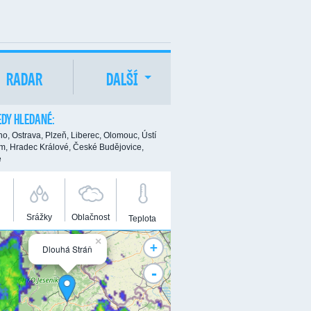
RADAR
DALŠÍ
DY HLEDANÉ:
no,
Ostrava,
Plzeň,
Liberec,
Olomouc,
Ústí
m,
Hradec Králové,
České Budějovice,
e
Srážky
Oblačnost
Teplota
×
+
Dlouhá Stráň
-