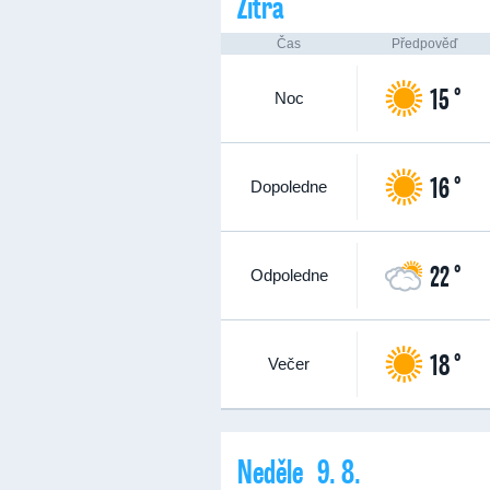
Zítra
Čas
Předpověď
15 °
Noc
16 °
Dopoledne
22 °
Odpoledne
18 °
Večer
Neděle 9. 8.