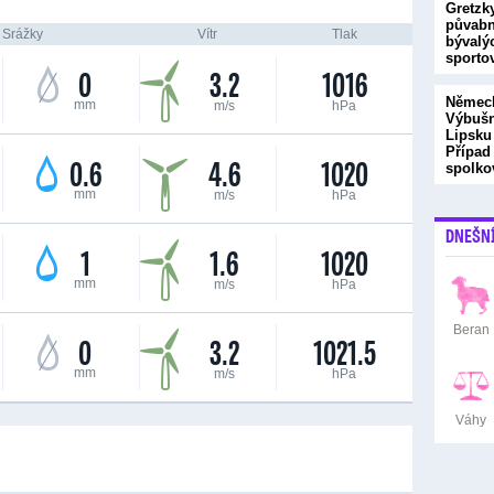
Gretzky
půvabn
Srážky
Vítr
Tlak
bývalý
sporto
0
3.2
1016
Německ
mm
m/s
hPa
Výbušn
Lipsku
Případ
0.6
4.6
1020
spolk
mm
m/s
hPa
DNEŠN
1
1.6
1020
mm
m/s
hPa
Beran
0
3.2
1021.5
mm
m/s
hPa
Váhy