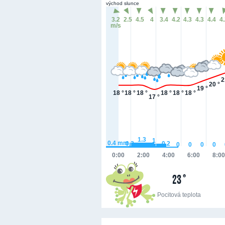
východ slunce
3.2
2.5
4.5
4
3.4
4.2
4.3
4.3
4.4
4
m/s
2
20 °
19 °
18 °
18 °
18 °
18 °
18 °
18 °
17 °
1.3
1
0.4
mm
0.3
0.2
0
0
0
0
0:00
2:00
4:00
6:00
8:00
23 °
Pocitová teplota