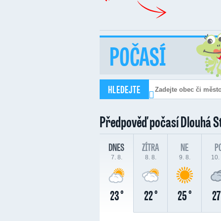
POČASÍ
HLEDEJTE
Předpověď počasí
Dlouhá S
DNES
ZÍTRA
NE
P
7. 8.
8. 8.
9. 8.
10. 
23 °
22 °
25 °
27