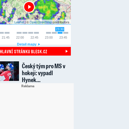
Leaflet
| ©
OpenStreetMap
contributors
23:30
21:45
22:00
22:45
23:00
23:45
Detail mapy
 HLAVNÍ STRÁNKU BLESK.CZ
Český tým pro MS v
hokeji: vypadl
Hynek…