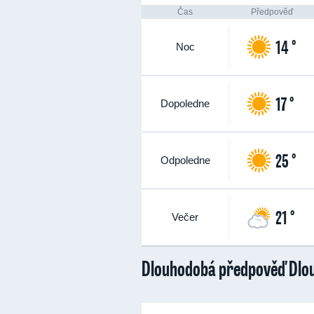
Čas
Předpověď
14 °
Noc
17 °
Dopoledne
25 °
Odpoledne
21 °
Večer
Dlouhodobá předpověď Dlo