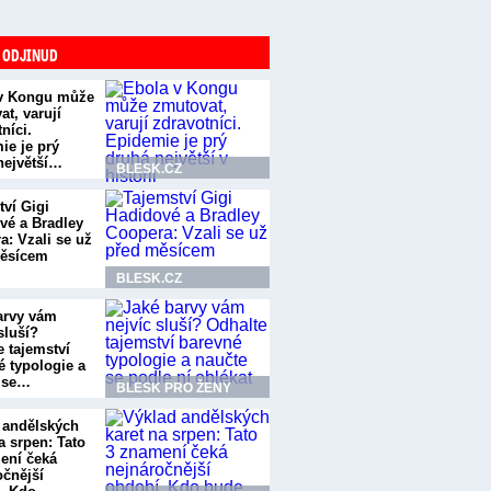
 ODJINUD
v Kongu může
t, varují
níci.
ie je prý
největší…
BLESK.CZ
tví Gigi
vé a Bradley
a: Vzali se už
ěsícem
BLESK.CZ
arvy vám
sluší?
e tajemství
é typologie a
 se…
BLESK PRO ŽENY
 andělských
a srpen: Tato
ení čeká
očnější