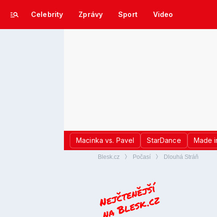
Celebrity
Zprávy
Sport
Video
Macinka vs. Pavel
StarDance
Made i
Blesk.cz
Počasí
Dlouhá Stráň