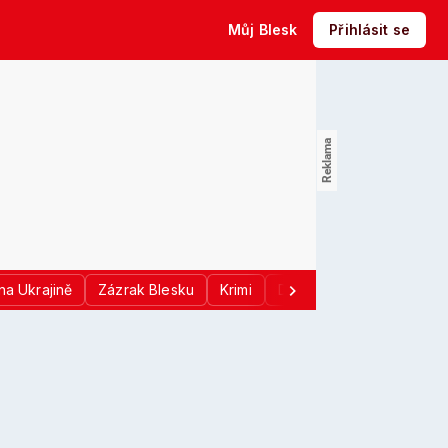
Můj Blesk
Přihlásit se
na Ukrajině
Zázrak Blesku
Krimi
Donald Trump
Sport