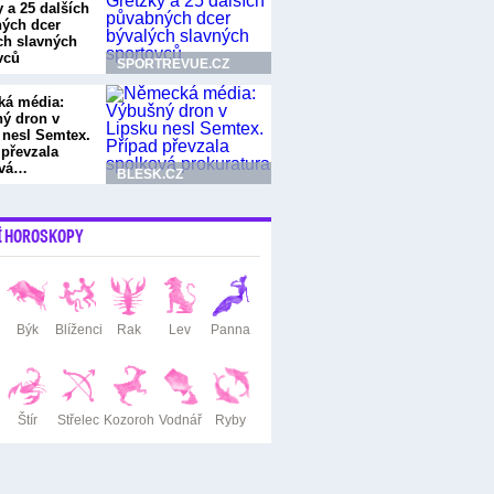
 a 25 dalších
ých dcer
ch slavných
vců
SPORTREVUE.CZ
á média:
ý dron v
 nesl Semtex.
 převzala
ová…
BLESK.CZ
Í HOROSKOPY
Býk
Blíženci
Rak
Lev
Panna
Štír
Střelec
Kozoroh
Vodnář
Ryby