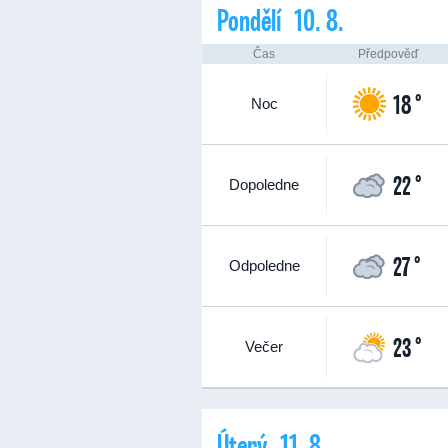
Pondělí 10. 8.
Čas
Předpověď
18 °
Noc
22 °
Dopoledne
27 °
Odpoledne
23 °
Večer
Úterý 11. 8.