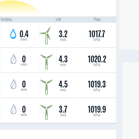
Srážky
Vítr
Tlak
0.4
3.2
1017.7
mm
m/s
hPa
0
4.3
1020.2
mm
m/s
hPa
0
4.5
1019.3
mm
m/s
hPa
0
3.7
1019.9
mm
m/s
hPa