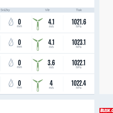
Srážky
Vítr
Tlak
0
4.1
1021.6
mm
m/s
hPa
0
4.1
1023.1
mm
m/s
hPa
0
3.6
1022.1
mm
m/s
hPa
0
4
1022.4
mm
m/s
hPa