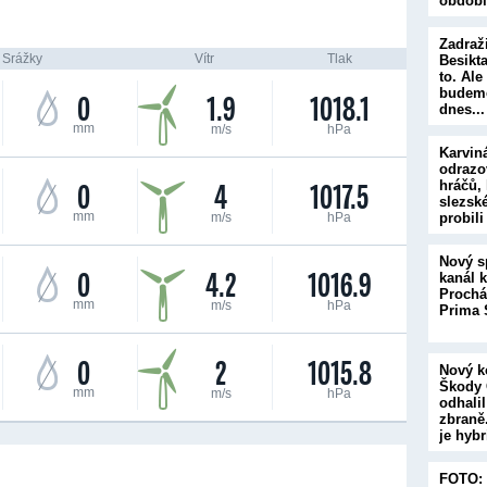
obdob
Zadraž
Srážky
Vítr
Tlak
Besikta
to. Al
budeme
0
1.9
1018.1
dnes..
mm
m/s
hPa
Karvin
odrazo
0
4
1017.5
hráčů, 
slezsk
mm
m/s
hPa
probil
Nový s
0
4.2
1016.9
kanál kř
Prochá
mm
m/s
hPa
Prima 
0
2
1015.8
Nový k
Škody 
mm
m/s
hPa
odhalil
zbraně.
je hyb
FOTO: 