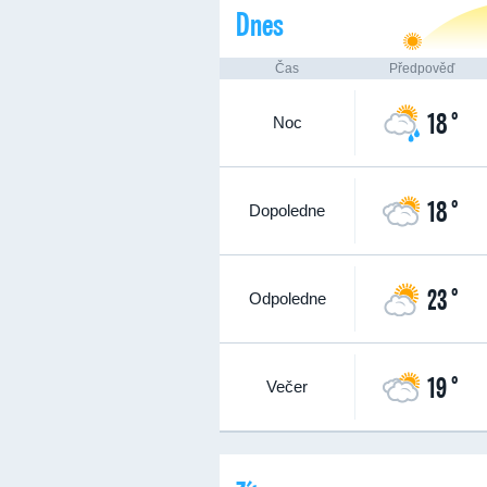
Dnes
Čas
Předpověď
18 °
Noc
18 °
Dopoledne
23 °
Odpoledne
19 °
Večer