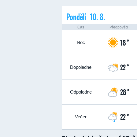
Pondělí 10. 8.
Čas
Předpověď
18 °
Noc
22 °
Dopoledne
28 °
Odpoledne
22 °
Večer