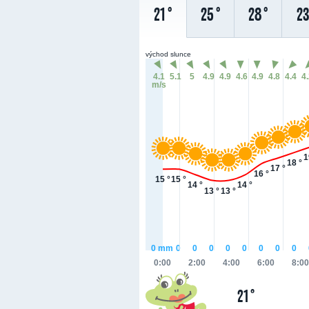
21 °
25 °
28 °
23
východ slunce
4.1
5.1
5
4.9
4.9
4.6
4.9
4.8
4.4
4
m/s
1
18 °
17 °
16 °
15 °
15 °
14 °
14 °
13 °
13 °
0
mm
0
0
0
0
0
0
0
0
0:00
2:00
4:00
6:00
8:00
21 °