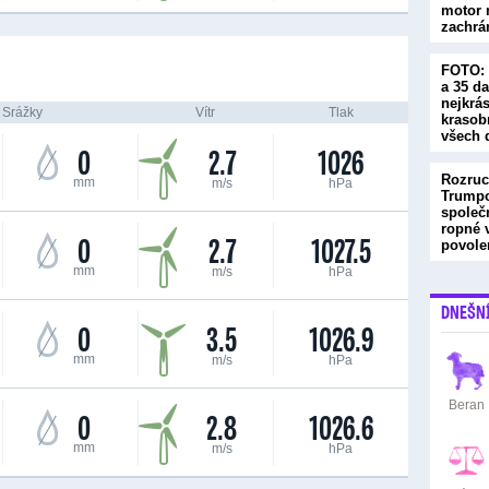
motor 
zachrá
FOTO: 
a 35 da
nejkrá
Srážky
Vítr
Tlak
krasob
všech 
0
2.7
1026
Rozruc
mm
m/s
hPa
Trump
společ
ropné 
0
2.7
1027.5
povole
mm
m/s
hPa
DNEŠN
0
3.5
1026.9
mm
m/s
hPa
Beran
0
2.8
1026.6
mm
m/s
hPa