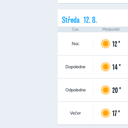
Středa 12. 8.
Čas
Předpověď
12 °
Noc
14 °
Dopoledne
20 °
Odpoledne
17 °
Večer