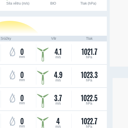
Síla větru (m/s)
BIO
Tlak (hPa)
Srážky
Vítr
Tlak
0
4.1
1021.7
mm
m/s
hPa
0
4.9
1023.3
mm
m/s
hPa
0
3.7
1022.5
mm
m/s
hPa
0
4
1022.7
mm
m/s
hPa