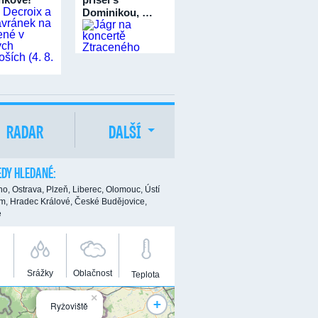
Dominikou, …
RADAR
DALŠÍ
DY HLEDANÉ:
no,
Ostrava,
Plzeň,
Liberec,
Olomouc,
Ústí
m,
Hradec Králové,
České Budějovice,
e
Srážky
Oblačnost
Teplota
×
+
Ryžoviště