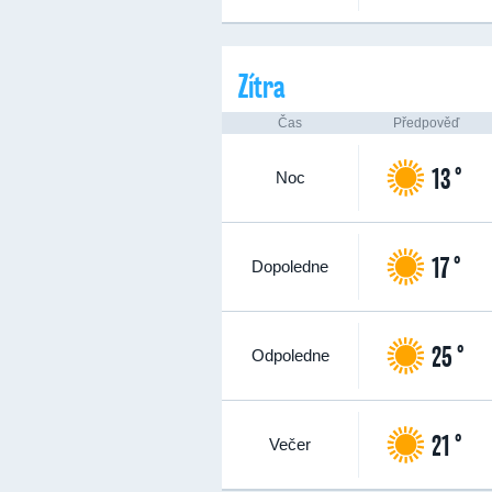
Zítra
Čas
Předpověď
13 °
Noc
17 °
Dopoledne
25 °
Odpoledne
21 °
Večer