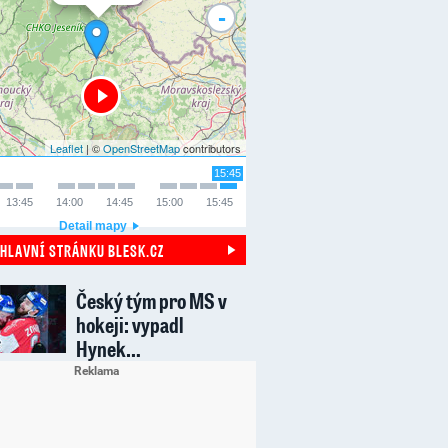
-
Leaflet
| ©
OpenStreetMap
contributors
15:45
13:45
14:00
14:45
15:00
15:45
Detail mapy
 HLAVNÍ STRÁNKU BLESK.CZ
Český tým pro MS v
hokeji: vypadl
Hynek…