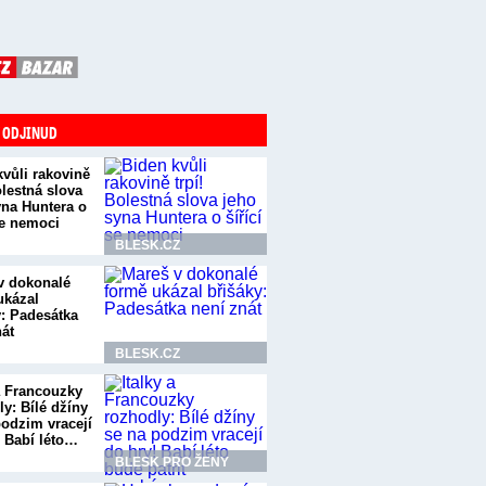
 ODJINUD
kvůli rakovině
olestná slova
yna Huntera o
se nemoci
BLESK.CZ
v dokonalé
ukázal
y: Padesátka
nát
BLESK.CZ
 a Francouzky
y: Bílé džíny
podzim vracejí
! Babí léto…
BLESK PRO ŽENY