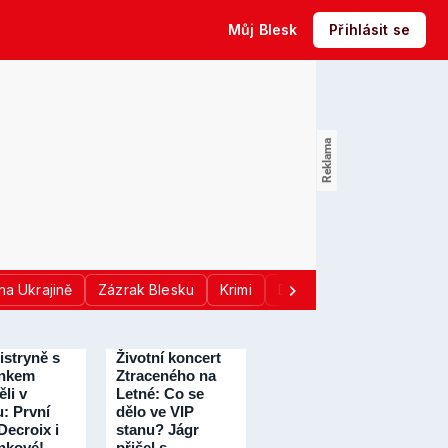
Můj Blesk
Přihlásit se
na Ukrajině
Zázrak Blesku
Krimi
Donald Trump
Sport
istryně s
Životní koncert
nkem
Ztraceného na
li v
Letné: Co se
: První
dělo ve VIP
Decroix i
stanu? Jágr
nkové!
přišel s