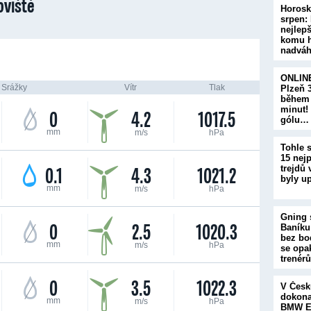
viště
Horosk
srpen:
nejlepš
komu h
nadvá
ONLINE
Srážky
Vítr
Tlak
Plzeň 3
během 
minut! 
0
4.2
1017.5
gólu…
mm
m/s
hPa
Tohle s
15 nej
0.1
4.3
1021.2
trejdů 
byly u
mm
m/s
hPa
Gning s
0
2.5
1020.3
Baníku
bez bo
mm
m/s
hPa
se opak
trenérů
0
3.5
1022.3
V Česk
dokona
mm
m/s
hPa
BMW E4