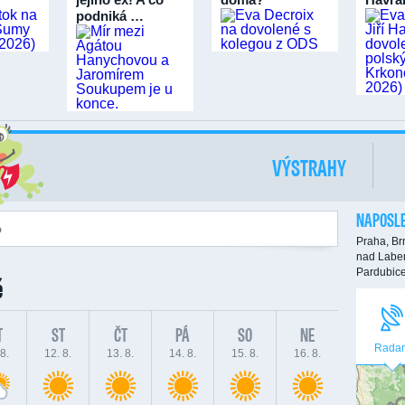
podniká …
VÝSTRAHY
NAPOSLE
Praha,
Br
nad Labe
Pardubic
ě
T
ST
ČT
PÁ
SO
NE
Radar
8.
12. 8.
13. 8.
14. 8.
15. 8.
16. 8.