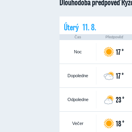
Dlouhodobá předpověď Ryžo
Úterý 11. 8.
Čas
Předpověď
17 °
Noc
17 °
Dopoledne
23 °
Odpoledne
18 °
Večer