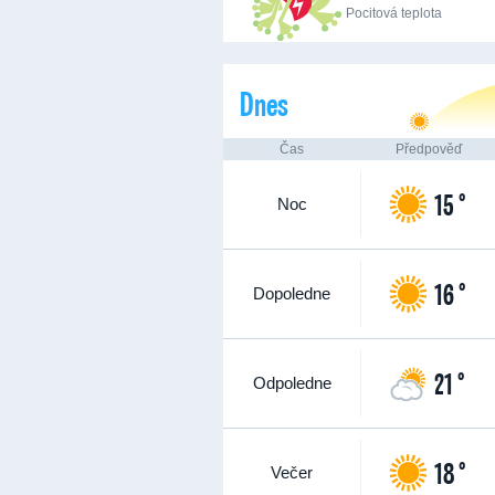
Pocitová teplota
Dnes
Čas
Předpověď
15 °
Noc
16 °
Dopoledne
21 °
Odpoledne
18 °
Večer