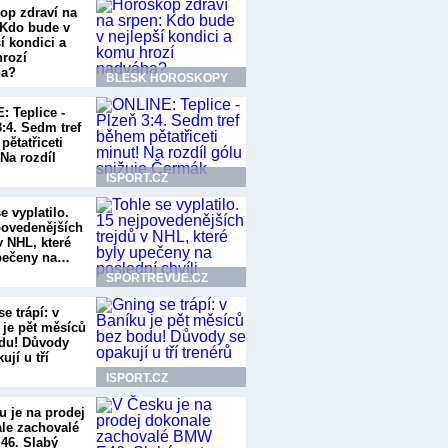
op zdraví na
 Kdo bude v
í kondici a
rozí
ha?
BLESK HOROSKOPY
: Teplice -
:4. Sedm tref
pětatřiceti
Na rozdíl
ISPORT.CZ
e vyplatilo.
povedenějších
v NHL, které
pečeny na…
SPORTREVUE.CZ
e trápí: v
 je pět měsíců
du! Důvody
ují u tří
ISPORT.CZ
u je na prodej
le zachovalé
6. Slabý