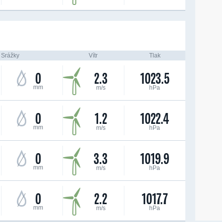
Srážky
Vítr
Tlak
0
2.3
1023.5
mm
m/s
hPa
0
1.2
1022.4
mm
m/s
hPa
0
3.3
1019.9
mm
m/s
hPa
0
2.2
1017.7
mm
m/s
hPa