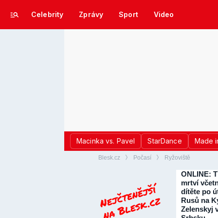
Celebrity
Zprávy
Sport
Video
Macinka vs. Pavel
StarDance
Made i
Blesk.cz
Počasí
Ryžoviště
ONLINE: T
mrtví včet
dítěte po 
Rusů na Ky
Zelenskyj 
Srbsku