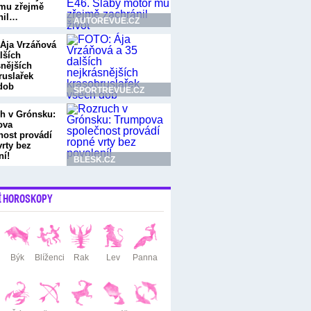
mu zřejmě
nil…
AUTOREVUE.CZ
Ája Vrzáňová
lších
snějších
ruslařek
dob
SPORTREVUE.CZ
h v Grónsku:
ova
nost provádí
vrty bez
ní!
BLESK.CZ
Í HOROSKOPY
Býk
Blíženci
Rak
Lev
Panna