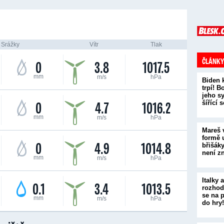
Srážky
Vítr
Tlak
ČLÁNKY
0
3.8
1017.5
mm
m/s
hPa
Biden 
trpí! B
jeho s
0
4.7
1016.2
šířící 
mm
m/s
hPa
Mareš 
formě 
0
4.9
1014.8
břišák
není z
mm
m/s
hPa
Italky
0.1
3.4
1013.5
rozhodl
se na 
mm
m/s
hPa
do hry