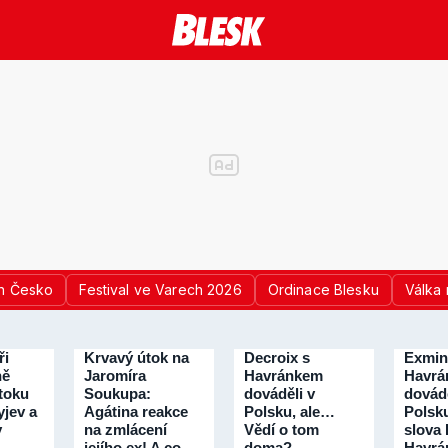
n Česko
Festival ve Varech 2026
Ordinace Blesku
Válka 
ři
Krvavý útok na
Decroix s
Exmin
ně
Jaromíra
Havránkem
Havrá
útoku
Soukupa:
dováděli v
dovádě
jev a
Agátina reakce
Polsku, ale…
Polsku
v
na zmlácení
Vědí o tom
slova 
jejího ex! A co
doma?
Havrá