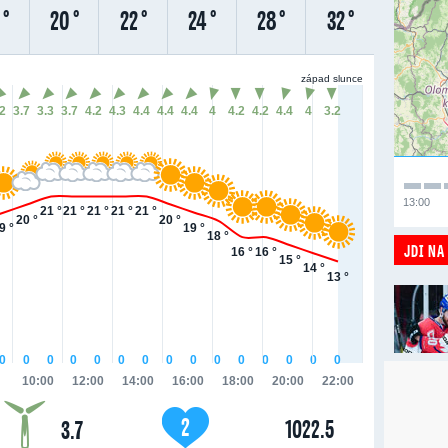
 °
20 °
22 °
24 °
28 °
32 °
západ slunce
.2
3.7
3.3
3.7
4.2
4.3
4.4
4.4
4.4
4
4.2
4.2
4.4
4
3.2
13:00
21 °
21 °
21 °
21 °
21 °
20 °
20 °
9 °
19 °
18 °
JDI NA
16 °
16 °
15 °
14 °
13 °
0
0
0
0
0
0
0
0
0
0
0
0
0
0
0
10:00
12:00
14:00
16:00
18:00
20:00
22:00
2
1022.5
3.7