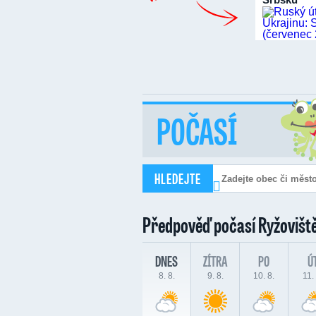
POČASÍ
HLEDEJTE
Předpověď počasí
Ryžovišt
DNES
ZÍTRA
PO
Ú
8. 8.
9. 8.
10. 8.
11. 