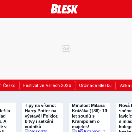
n Česko
Festival ve Varech 2026
Ordinace Blesku
Válka 
Tipy na víkend:
Minulost Milana
Nová 
eřila
Harry Potter na
Knížáka (†86): 10
sněmo
lad
výstavě! Folklor,
let soudů s
lavicí
s. A
bitvy i setkání
Krampolem o
s mla
dě v
vodníků
majetek!
koleg
ři
bazén