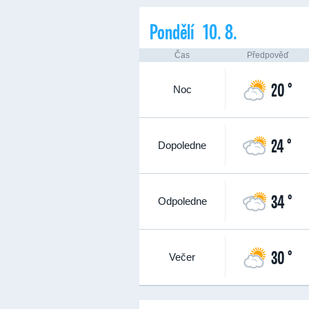
Pondělí 10. 8.
Čas
Předpověď
20 °
Noc
24 °
Dopoledne
34 °
Odpoledne
30 °
Večer