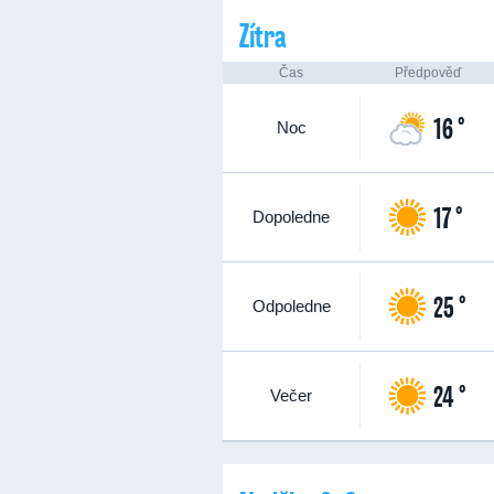
Zítra
Čas
Předpověď
16 °
Noc
17 °
Dopoledne
25 °
Odpoledne
24 °
Večer