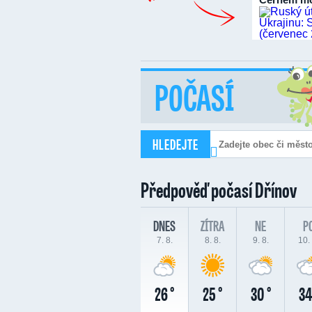
POČASÍ
HLEDEJTE
Předpověď počasí
Dřínov
DNES
ZÍTRA
NE
P
7. 8.
8. 8.
9. 8.
10. 
26 °
25 °
30 °
34