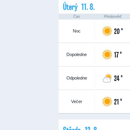
Úterý 11. 8.
Čas
Předpověď
20 °
Noc
17 °
Dopoledne
24 °
Odpoledne
21 °
Večer
Středa 12. 8.