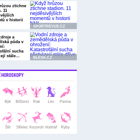
růzou ztichne
. 11
ivějších
ů v historii
SPORTREVUE.CZ
zdroje a
lská půda v
ní:
ofální sucha
zejí stále…
BLESK.CZ
Í HOROSKOPY
Býk
Blíženci
Rak
Lev
Panna
Štír
Střelec
Kozoroh
Vodnář
Ryby