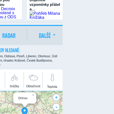
ou
vzpomínky přátel
a…
RADAR
DALŠÍ
DY HLEDANÉ:
no,
Ostrava,
Plzeň,
Liberec,
Olomouc,
Ústí
m,
Hradec Králové,
České Budějovice,
e
Srážky
Oblačnost
Teplota
×
+
Dřínov
-