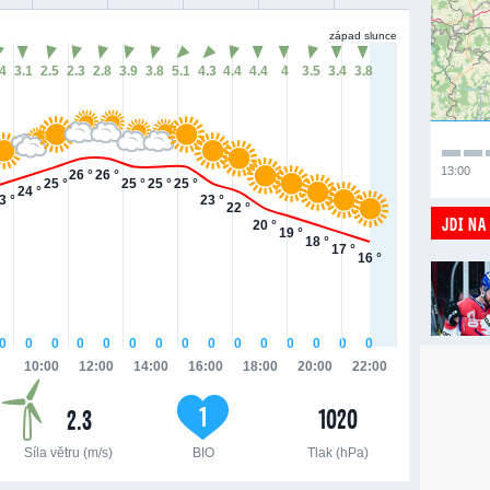
západ slunce
.4
3.1
2.5
2.3
2.8
3.9
3.8
5.1
4.3
4.4
4.4
4
3.5
3.4
3.8
13:00
26 °
26 °
25 °
25 °
25 °
25 °
24 °
3 °
23 °
22 °
JDI NA
20 °
19 °
18 °
17 °
16 °
0
0
0
0
0
0
0
0
0
0
0
0
0
0
0
10:00
12:00
14:00
16:00
18:00
20:00
22:00
1
1020
2.3
Síla větru (m/s)
BIO
Tlak (hPa)