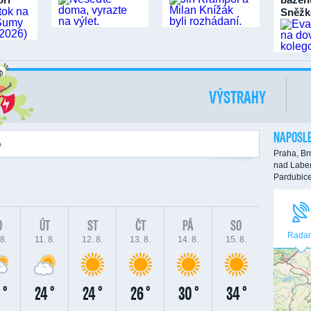
Sněžk
VÝSTRAHY
NAPOSLE
Praha,
Br
nad Labe
Pardubic
O
ÚT
ST
ČT
PÁ
SO
Radar
8.
11. 8.
12. 8.
13. 8.
14. 8.
15. 8.
 °
24 °
24 °
26 °
30 °
34 °