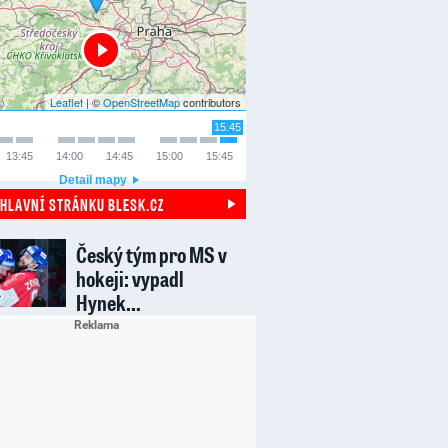
Leaflet
| ©
OpenStreetMap
contributors
15:45
13:45
14:00
14:45
15:00
15:45
Detail mapy
 HLAVNÍ STRÁNKU BLESK.CZ
Český tým pro MS v
hokeji: vypadl
Hynek…