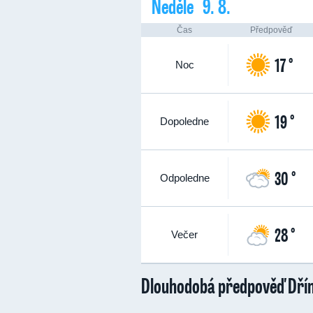
Neděle 9. 8.
Čas
Předpověď
17 °
Noc
19 °
Dopoledne
30 °
Odpoledne
28 °
Večer
Dlouhodobá předpověď Dří