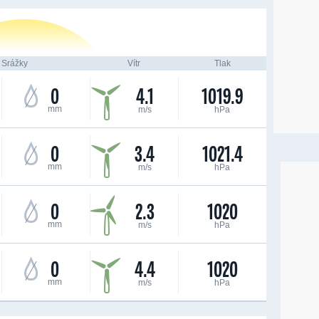
Srážky
Vítr
Tlak
0
4.1
1019.9
mm
m/s
hPa
0
3.4
1021.4
mm
m/s
hPa
0
2.3
1020
mm
m/s
hPa
0
4.4
1020
mm
m/s
hPa