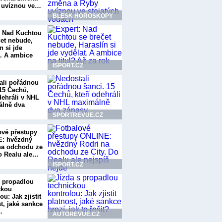
 uvíznou ve…
BLESK HOROSKOPY
: Nad Kuchtou
čet nebude,
n si jde
t. A ambice
ISPORT.CZ
ali pořádnou
 15 Čechů,
dehráli v NHL
lně dva
SPORTREVUE.CZ
ové přestupy
: hvězdný
na odchodu ze
Do Realu ale…
ISPORT.CZ
s propadlou
ckou
ou: Jak zjistit
t, jaké sankce
…
AUTOREVUE.CZ