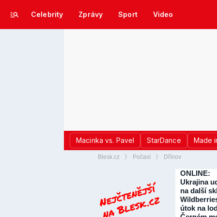
Celebrity
Zprávy
Sport
Video
Macinka vs. Pavel
StarDance
Made i
Blesk.cz
Počasí
Dřínov
ONLINE:
Ukrajina ud
na další sk
Wildberrie
útok na lo
Černém mo