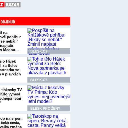
 ODJINUD
il na
ově pohřbu:
 se nebál.“
 napjaté
 s Medou…
BLESK.CZ
ělo Hájek
l za Belo:
artnerka se
a v plavkách
BLESK.CZ
 tiskovky TV
 Kdo vynesl
dnější letní
?
BLESK PRO ŽENY
kop na srpen:
 čeká cesta,
velká změna