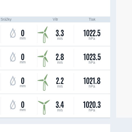
Srážky
Vítr
Tlak
0
3.3
1022.5
mm
m/s
hPa
0
2.8
1023.5
mm
m/s
hPa
0
2.2
1021.8
mm
m/s
hPa
0
3.4
1020.3
mm
m/s
hPa