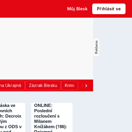
Můj Blesk
Přihlásit se
na Ukrajině
Zázrak Blesku
Krimi
Donald Trump
Sport
láska ve
ONLINE:
vních
Poslední
ch: Decroix
rozloučení s
dým
Milanem
ou z ODS v
Knížákem (†86):
u pod
Dojemné