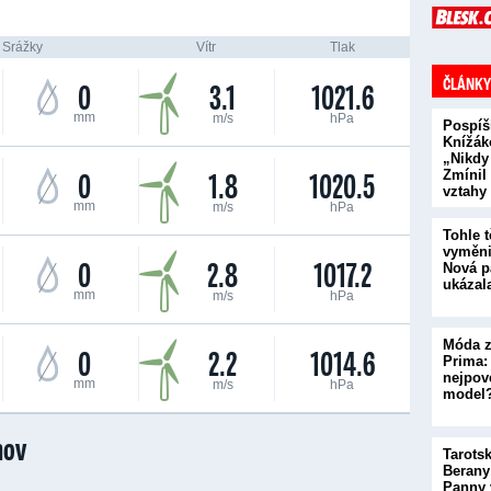
Srážky
Vítr
Tlak
ČLÁNKY
0
3.1
1021.6
mm
m/s
hPa
Pospíš
Knížák
„Nikdy
0
1.8
1020.5
Zmínil
vztahy
mm
m/s
hPa
Tohle t
vyměni
0
2.8
1017.2
Nová p
ukázal
mm
m/s
hPa
Móda z
0
2.2
1014.6
Prima:
nejpove
mm
m/s
hPa
model
nov
Tarots
Berany
Panny 