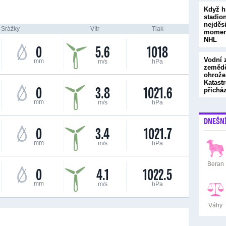
Když h
stadion
nejděs
Srážky
Vítr
Tlak
moment
NHL
0
5.6
1018
Vodní 
mm
m/s
hPa
zemědě
ohrože
Katastr
0
3.8
1021.6
přichá
mm
m/s
hPa
DNEŠN
0
3.4
1021.7
mm
m/s
hPa
Beran
0
4.1
1022.5
mm
m/s
hPa
Váhy