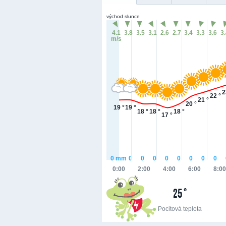
východ slunce
4.1
3.8
3.5
3.1
2.6
2.7
3.4
3.3
3.6
3
m/s
2
22 °
21 °
20 °
19 °
19 °
18 °
18 °
18 °
17 °
0
mm
0
0
0
0
0
0
0
0
0:00
2:00
4:00
6:00
8:00
25 °
Pocitová teplota