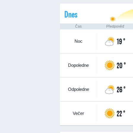
Dnes
Čas
Předpověď
19 °
Noc
20 °
Dopoledne
26 °
Odpoledne
22 °
Večer