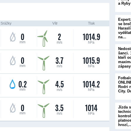
a Ryby
Expert
Srážky
Vítr
Tlak
se bre
Haraslí
vyděla
0
2
1014.9
na…
mm
m/s
hPa
Nedost
šanci.
0
3.7
1015.9
kteří o
maximá
mm
m/s
hPa
zápasy
Fotbal
0.2
4.5
1014.2
ONLINE
Rodri 
mm
m/s
hPa
City. 
0
3.5
1014
Jízda 
techni
mm
m/s
hPa
kontrol
platnos
hrozí,