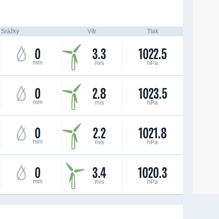
Srážky
Vítr
Tlak
0
3.3
1022.5
mm
m/s
hPa
0
2.8
1023.5
mm
m/s
hPa
0
2.2
1021.8
mm
m/s
hPa
0
3.4
1020.3
mm
m/s
hPa