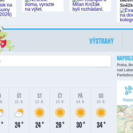
Sněžk
VÝSTRAHY
NAPOSLE
Praha,
Br
nad Labe
Pardubic
O
ÚT
ST
ČT
PÁ
SO
Radar
8.
11. 8.
12. 8.
13. 8.
14. 8.
15. 8.
 °
24 °
24 °
26 °
30 °
34 °