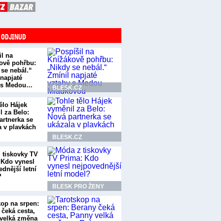
 ODJINUD
il na
ově pohřbu:
 se nebál.“
 napjaté
 s Medou…
BLESK.CZ
ělo Hájek
l za Belo:
artnerka se
a v plavkách
BLESK.CZ
 tiskovky TV
 Kdo vynesl
dnější letní
?
BLESK PRO ŽENY
kop na srpen:
 čeká cesta,
velká změna