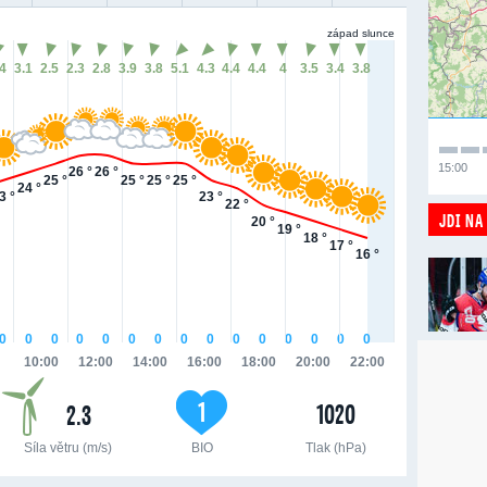
západ slunce
.4
3.1
2.5
2.3
2.8
3.9
3.8
5.1
4.3
4.4
4.4
4
3.5
3.4
3.8
15:00
26 °
26 °
25 °
25 °
25 °
25 °
24 °
3 °
23 °
22 °
JDI NA
20 °
19 °
18 °
17 °
16 °
0
0
0
0
0
0
0
0
0
0
0
0
0
0
0
10:00
12:00
14:00
16:00
18:00
20:00
22:00
1
1020
2.3
Síla větru (m/s)
BIO
Tlak (hPa)