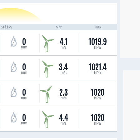
Srážky
Vítr
Tlak
0
4.1
1019.9
mm
m/s
hPa
0
3.4
1021.4
mm
m/s
hPa
0
2.3
1020
mm
m/s
hPa
0
4.4
1020
mm
m/s
hPa