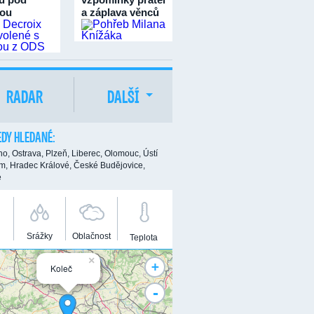
ou
a záplava věnců
RADAR
DALŠÍ
DY HLEDANÉ:
no,
Ostrava,
Plzeň,
Liberec,
Olomouc,
Ústí
m,
Hradec Králové,
České Budějovice,
e
Srážky
Oblačnost
Teplota
×
+
Koleč
-