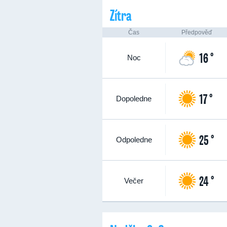
Zítra
Čas
Předpověď
16 °
Noc
17 °
Dopoledne
25 °
Odpoledne
24 °
Večer