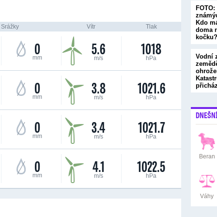
FOTO: 
známýc
Kdo má
Srážky
Vítr
Tlak
doma n
kočku
0
5.6
1018
Vodní 
mm
m/s
hPa
zemědě
ohrože
Katastr
0
3.8
1021.6
přichá
mm
m/s
hPa
DNEŠN
0
3.4
1021.7
mm
m/s
hPa
Beran
0
4.1
1022.5
mm
m/s
hPa
Váhy