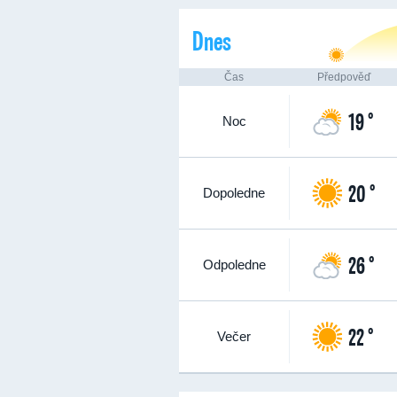
Dnes
Čas
Předpověď
19 °
Noc
20 °
Dopoledne
26 °
Odpoledne
22 °
Večer