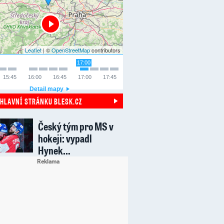
Leaflet
| ©
OpenStreetMap
contributors
17:00
15:45
16:00
16:45
17:00
17:45
Detail mapy
 HLAVNÍ STRÁNKU BLESK.CZ
Český tým pro MS v
hokeji: vypadl
Hynek…