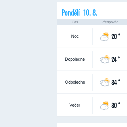
Pondělí 10. 8.
Čas
Předpověď
20 °
Noc
24 °
Dopoledne
34 °
Odpoledne
30 °
Večer