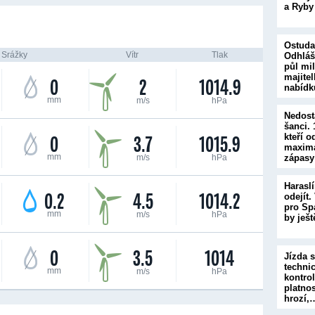
a Ryby
Ostuda
Srážky
Vítr
Tlak
Odhláš
půl mi
majite
0
2
1014.9
nabíd
mm
m/s
hPa
Nedost
šanci.
0
3.7
1015.9
kteří o
maximá
mm
m/s
hPa
zápasy
Haraslí
0.2
4.5
1014.2
odejít.
pro Sp
mm
m/s
hPa
by ješ
0
3.5
1014
Jízda 
techni
mm
m/s
hPa
kontrol
platnos
hrozí,