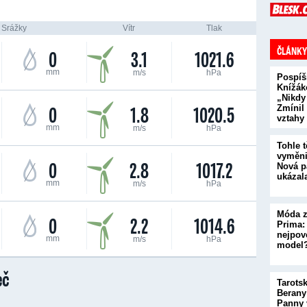
Srážky
Vítr
Tlak
ČLÁNKY
0
3.1
1021.6
mm
m/s
hPa
Pospíš
Knížák
„Nikdy
0
1.8
1020.5
Zmínil
vztahy
mm
m/s
hPa
Tohle t
vyměni
0
2.8
1017.2
Nová p
ukázal
mm
m/s
hPa
Móda z
0
2.2
1014.6
Prima:
nejpove
mm
m/s
hPa
model
eč
Tarots
Berany
Panny 