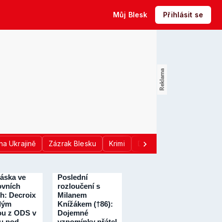
Můj Blesk
Přihlásit se
na Ukrajině
Zázrak Blesku
Krimi
Donald Trump
Sport
láska ve
Poslední
vních
rozloučení s
ch: Decroix
Milanem
dým
Knížákem (†86):
ou z ODS v
Dojemné
u pod
vzpomínky přátel