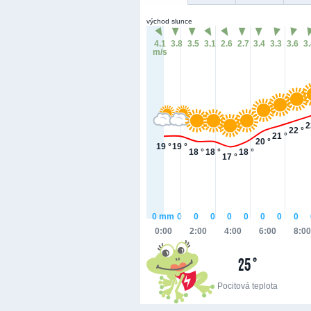
východ slunce
4.1
3.8
3.5
3.1
2.6
2.7
3.4
3.3
3.6
3
m/s
2
22 °
21 °
20 °
19 °
19 °
18 °
18 °
18 °
17 °
0
mm
0
0
0
0
0
0
0
0
0:00
2:00
4:00
6:00
8:00
25 °
Pocitová teplota