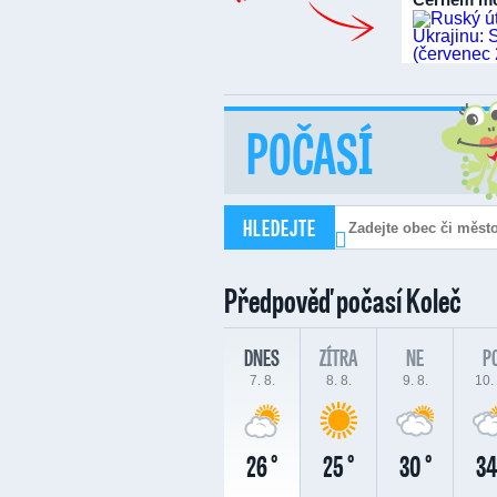
POČASÍ
HLEDEJTE
Předpověď počasí
Koleč
DNES
ZÍTRA
NE
P
7. 8.
8. 8.
9. 8.
10. 
26 °
25 °
30 °
34