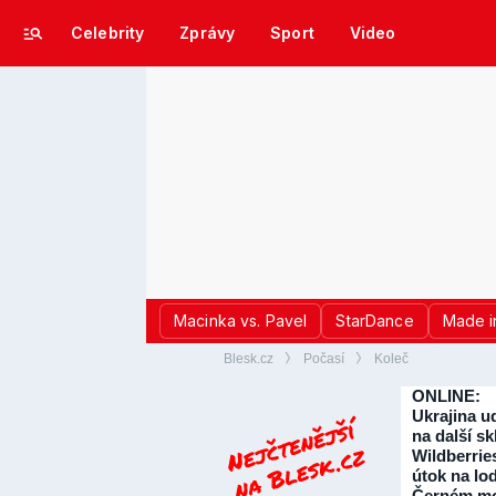
Celebrity
Zprávy
Sport
Video
Macinka vs. Pavel
StarDance
Made i
Blesk.cz
Počasí
Koleč
ONLINE:
Ukrajina ud
na další sk
Wildberrie
útok na lo
Černém mo