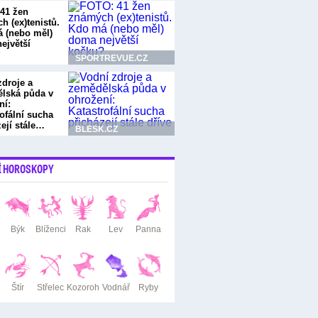
41 žen
h (ex)tenistů.
 (nebo měl)
ejvětší
?
SPORTREVUE.CZ
zdroje a
lská půda v
ní:
ofální sucha
zejí stále…
BLESK.CZ
Í HOROSKOPY
Býk
Blíženci
Rak
Lev
Panna
Štír
Střelec
Kozoroh
Vodnář
Ryby