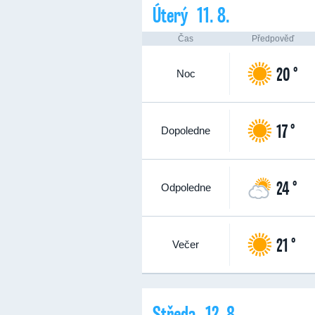
Úterý 11. 8.
Čas
Předpověď
20 °
Noc
17 °
Dopoledne
24 °
Odpoledne
21 °
Večer
Středa 12. 8.