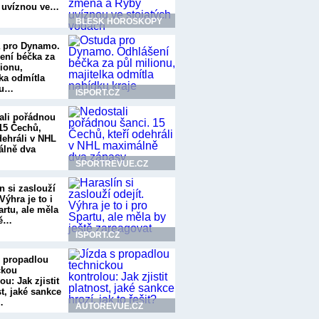
 uvíznou ve…
BLESK HOROSKOPY
 pro Dynamo.
ení béčka za
lionu,
lka odmítla
ku…
ISPORT.CZ
ali pořádnou
 15 Čechů,
dehráli v NHL
lně dva
SPORTREVUE.CZ
n si zaslouží
 Výhra je to i
artu, ale měla
tě…
ISPORT.CZ
s propadlou
ckou
ou: Jak zjistit
t, jaké sankce
…
AUTOREVUE.CZ