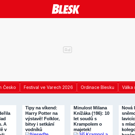
n Česko
Festival ve Varech 2026
Ordinace Blesku
Válka 
Tipy na víkend:
Minulost Milana
Nová 
eřila
Harry Potter na
Knížáka (†86): 10
sněmo
lad
výstavě! Folklor,
let soudů s
lavicí
s. A
bitvy i setkání
Krampolem o
s mla
dě v
vodníků
majetek!
koleg
ři
bazén