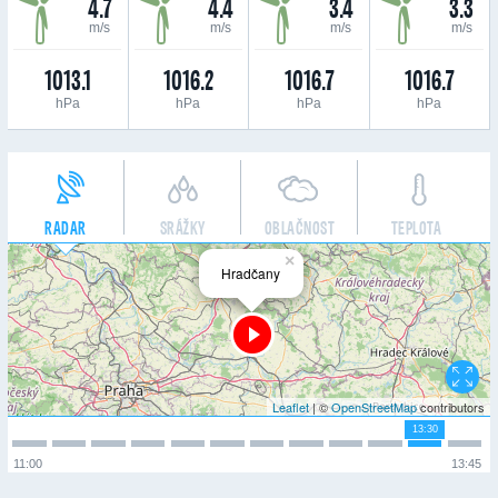
4.7
4.4
3.4
3.3
m/s
m/s
m/s
m/s
1013.1
1016.2
1016.7
1016.7
hPa
hPa
hPa
hPa
RADAR
SRÁŽKY
OBLAČNOST
TEPLOTA
×
Hradčany
Leaflet
| ©
OpenStreetMap
contributors
13:30
11:00
13:45