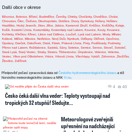
Další obce v okrese
Běrunice,
Bobnice,
Bříství,
Budiměřice,
Černíky,
Chleby,
Choťánky,
Chotěšice,
Chrást,
Chroustov,
Čilec,
Činěves,
Dlouhopolsko,
Dobšice,
Dvory,
Dymokury,
Hořany,
Hořátev,
Hradištko,
Hrubý Jeseník,
Jíkev,
Jiřice,
Jizbice,
Kamenné Zboží,
Kněžice,
Kněžičky,
Kolaje,
Košík,
Kostelní Lhota,
Kostomlátky,
Kostomlaty nad Labem,
Kounice,
Kouty,
Kovanice,
Krchleby,
Křečkov,
Křinec,
Libice nad Cidlinou,
Loučeň,
Lysá nad Labem,
Mcely,
Městec
Králové,
Milčice,
Milovice,
Netřebice,
Nový Dvůr,
Nymburk,
Odřepsy,
Okřínek,
Opočnice,
Opolany,
Oseček,
Oskořínek,
Ostrá,
Pátek,
Písková Lhota,
Písty,
Poděbrady,
Podmoky,
Přerov nad Labem,
Rožďalovice,
Sadská,
Sány,
Seletice,
Semice,
Senice,
Sloveč,
Sokoleč,
Stará Lysá,
Starý Vestec,
Straky,
Stratov,
Třebestovice,
Úmyslovice,
Velenice,
Velenka,
Vestec,
Vlkov pod Oškobrhem,
Vrbice,
Vrbová Lhota,
Všechlapy,
Vykáň,
Záhornice,
Zbožíčko,
Žitovlice,
Zvěřínek
Předpověď počasí zpracovává data od
Českého hydrometeorologického ústavu
a též
Norského meteorologického ústavu a NRK
Yr.no
.
4
40
Česko čeká další vlna veder: Teploty vystoupají nad
tropických 32 stupňů! Sledujte…
Meteorologové zveřejnili
upřesnění na nadcházející