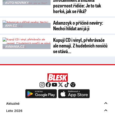
AUTO NOVINKY
pozornost řidiče: Je to tak
horké, jak se říká?
Adamzcyk o příčině nevěry:
AHA.CZ
Nechci hlídat ani já ji
Kupují CD i vinyl, přehrávače
ale nemají. Z hudebních nosičů
AVMANIA.CZ
se stává…
Aktuálně
Léto 2026