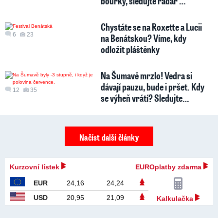
bouřky, sledujte radar …
Chystáte se na Roxette a Lucii
6
23
na Benátskou? Víme, kdy
odložit pláštěnky
Na Šumavě mrzlo! Vedra si
dávají pauzu, bude i pršet. Kdy
12
35
se výheň vrátí? Sledujte…
Načíst další články
Kurzovní lístek
EUROplatby zdarma
EUR
24,16
24,24
USD
20,95
21,09
Kalkulačka