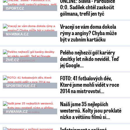
ONLINE: Slavia - Pardubice
0:0. Sadílek chtěl zaskočit
ISPORT.CZ
gólmana, trefil jen tyč
Vracejí se vám doma dokola
rýmy a angíny? Chyba může
MAMINKA.CZ
být v zubním kartáčku
Pelého nejhezčí gól kariéry
desítky let nikdo neviděl. Teď
ŽIVĚ.CZ
jej Google…
FOTO: 41 fotbalových děv,
Které jsme mohli vidět v roce
SPORTREVUE.CZ
2014 na mistrovství…
Našli jsme 35 nejlepších
westernů. Kolty jsou proklatě
AVMANIA.CZ
nízko a většinu filmů si…
Infotainment a snížená