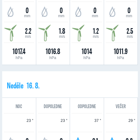
0
0
0
0
mm
mm
mm
mm
2.2
1.8
1.2
2.5
m/s
m/s
m/s
m/s
1017.4
1016.8
1014
1011.9
hPa
hPa
hPa
hPa
Neděle 16. 8.
NOC
DOPOLEDNE
ODPOLEDNE
VEČER
23 °
23 °
37 °
29 °