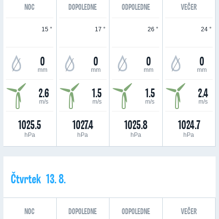
NOC
DOPOLEDNE
ODPOLEDNE
VEČER
15 °
17 °
26 °
24 °
0
0
0
0
mm
mm
mm
mm
2.6
1.5
1.5
2.4
m/s
m/s
m/s
m/s
1025.5
1027.4
1025.8
1024.7
hPa
hPa
hPa
hPa
Čtvrtek 13. 8.
NOC
DOPOLEDNE
ODPOLEDNE
VEČER