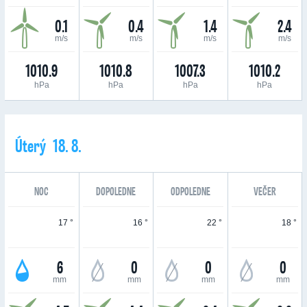
0.1
0.4
1.4
2.4
m/s
m/s
m/s
m/s
1010.9
1010.8
1007.3
1010.2
hPa
hPa
hPa
hPa
Úterý 18. 8.
NOC
DOPOLEDNE
ODPOLEDNE
VEČER
17 °
16 °
22 °
18 °
6
0
0
0
mm
mm
mm
mm