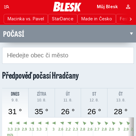
Můj Blesk
Macinka vs. Pavel
StarDance
Made in Česko
Festiva
POČASÍ
Předpověď počasí
Hradčany
DNES
ZÍTRA
ÚT
ST
ČT
9. 8.
10. 8.
11. 8.
12. 8.
13. 8.
31 °
35 °
26 °
26 °
28 °
3.3
2.9
2.9
3.1
3.3
3
3
2.6
2.2
2.3
2.8
2.6
2.7
2.8
2.9
3
2.9
2.
m/s