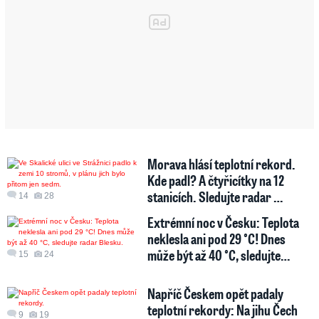
Morava hlásí teplotní rekord.
Kde padl? A čtyřicítky na 12
stanicích. Sledujte radar …
14
28
Extrémní noc v Česku: Teplota
neklesla ani pod 29 °C! Dnes
může být až 40 °C, sledujte…
15
24
Napříč Českem opět padaly
teplotní rekordy: Na jihu Čech
9
19