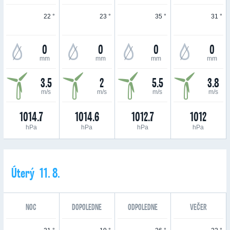
22 °
23 °
35 °
31 °
0
0
0
0
mm
mm
mm
mm
3.5
2
5.5
3.8
m/s
m/s
m/s
m/s
1014.7
1014.6
1012.7
1012
hPa
hPa
hPa
hPa
Úterý 11. 8.
NOC
DOPOLEDNE
ODPOLEDNE
VEČER