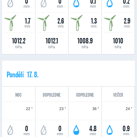
0
0
0.1
0.2
mm
mm
mm
mm
1.7
2.6
1.3
2.9
m/s
m/s
m/s
m/s
1012.2
1012.1
1008.9
1010
hPa
hPa
hPa
hPa
Pondělí 17. 8.
NOC
DOPOLEDNE
ODPOLEDNE
VEČER
22 °
23 °
36 °
24 °
0
0
4.8
0.9
mm
mm
mm
mm