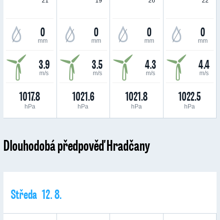
21 °
19 °
26 °
22 °
0
0
0
0
mm
mm
mm
mm
3.9
3.5
4.3
4.4
m/s
m/s
m/s
m/s
1017.8
1021.6
1021.8
1022.5
hPa
hPa
hPa
hPa
Dlouhodobá předpověď Hradčany
Středa 12. 8.