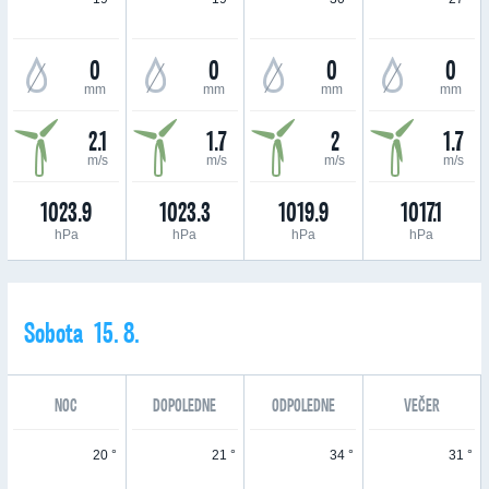
0
0
0
0
mm
mm
mm
mm
2.1
1.7
2
1.7
m/s
m/s
m/s
m/s
1023.9
1023.3
1019.9
1017.1
hPa
hPa
hPa
hPa
Sobota 15. 8.
NOC
DOPOLEDNE
ODPOLEDNE
VEČER
20 °
21 °
34 °
31 °