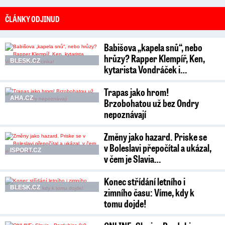
ČLÁNKY ODJINUD
Babišova „kapela snů“, nebo
hrůzy? Rapper Klempíř, Ken,
BLESK.CZ
kytarista Vondráček i…
Trapas jako hrom!
AHA.CZ
Brzobohatou už bez Ondry
nepoznávají
Změny jako hazard. Priske se
v Boleslavi přepočítal a ukázal,
ISPORT.CZ
v čem je Slavia…
Konec střídání letního i
BLESK.CZ
zimního času: Víme, kdy k
tomu dojde!