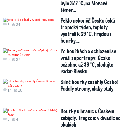
bylo 37,2 °C, na Moravě
téměř…
Peklo nekončí! Česko čeká
6
34
tropický týden, teploty
vystřelí k 39 °C. Přijdou i
bouřky,…
Po bouřkách a ochlazení se
vrátí supertropy: Česko
9
37
sežehne až 39 °C, sledujte
radar Blesku
Silné bouřky zasáhly Česko!
Padaly stromy, vlaky stály
14
16
Bouřky u hranic s Českem
zabíjely. Tragédie v divadle ve
5
4
skalách