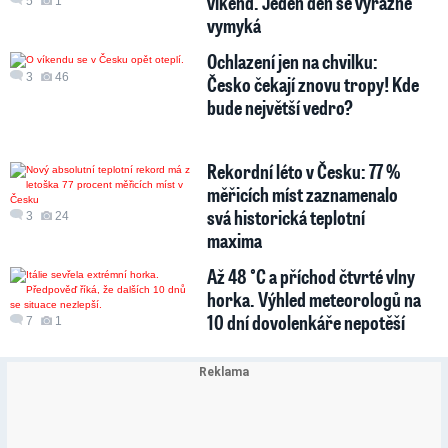
víkend. Jeden den se výrazně
5
1
vymyká
Ochlazení jen na chvilku:
3
46
Česko čekají znovu tropy! Kde
bude největší vedro?
Rekordní léto v Česku: 77 %
měřicích míst zaznamenalo
svá historická teplotní
3
24
maxima
Až 48 °C a příchod čtvrté vlny
horka. Výhled meteorologů na
10 dní dovolenkáře nepotěší
7
1