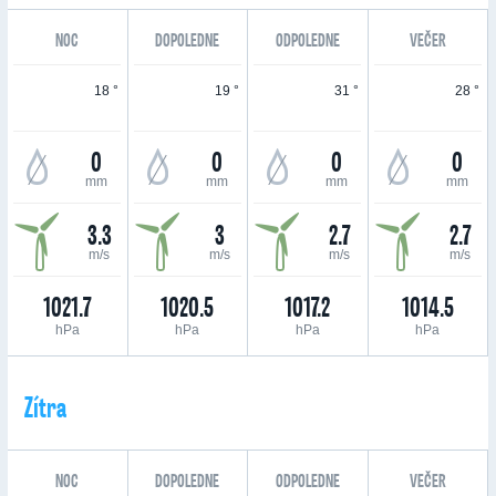
NOC
DOPOLEDNE
ODPOLEDNE
VEČER
18 °
19 °
31 °
28 °
0
0
0
0
mm
mm
mm
mm
3.3
3
2.7
2.7
m/s
m/s
m/s
m/s
1021.7
1020.5
1017.2
1014.5
hPa
hPa
hPa
hPa
Zítra
NOC
DOPOLEDNE
ODPOLEDNE
VEČER