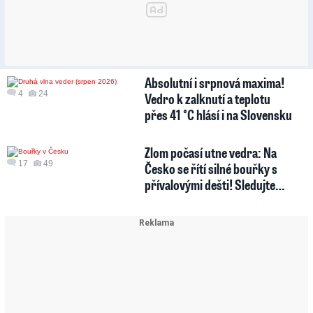
Absolutní i srpnová maxima!
4
24
Vedro k zalknutí a teplotu
přes 41 °C hlásí i na Slovensku
Zlom počasí utne vedra: Na
17
49
Česko se řítí silné bouřky s
přívalovými dešti! Sledujte…