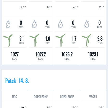
17 °
18 °
28 °
26 °
0
0
0
0
mm
mm
mm
mm
2.1
1.6
1.7
2.8
m/s
m/s
m/s
m/s
1027
1027.2
1025.2
1023.1
hPa
hPa
hPa
hPa
Pátek 14. 8.
NOC
DOPOLEDNE
ODPOLEDNE
VEČER
19 °
19 °
30 °
27 °