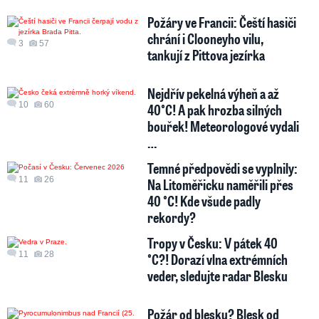
Požáry ve Francii: Čeští hasiči
chrání i Clooneyho vilu,
3
57
tankují z Pittova jezírka
Nejdřív pekelná výheň a až
10
60
40°C! A pak hrozba silných
bouřek! Meteorologové vydali
…
Temné předpovědi se vyplnily:
11
26
Na Litoměřicku naměřili přes
40 °C! Kde všude padly
rekordy?
Tropy v Česku: V pátek 40
11
28
°C?! Dorazí vlna extrémních
veder, sledujte radar Blesku
Požár od blesku? Blesk od