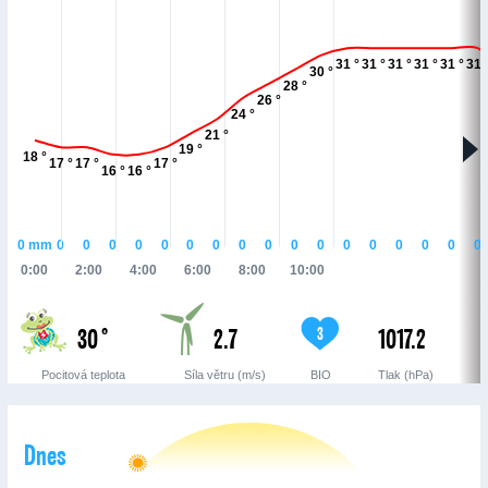
31 °
31 °
31 °
31 °
31 °
31 
30 °
28 °
26 °
24 °
21 °
19 °
18 °
17 °
17 °
17 °
16 °
16 °
0
mm
0
0
0
0
0
0
0
0
0
0
0
0
0
0
0
0
0
0:00
2:00
4:00
6:00
8:00
10:00
30 °
2.7
1017.2
3
Pocitová teplota
Síla větru (m/s)
BIO
Tlak (hPa)
Dnes