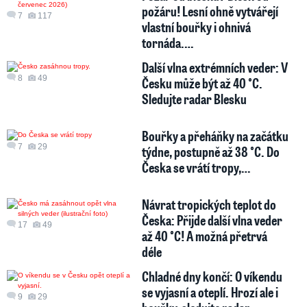
požáru! Lesní ohně vytvářejí
7
117
vlastní bouřky i ohnivá
tornáda.…
Další vlna extrémních veder: V
8
49
Česku může být až 40 °C.
Sledujte radar Blesku
Bouřky a přeháňky na začátku
7
29
týdne, postupně až 38 °C. Do
Česka se vrátí tropy,…
Návrat tropických teplot do
Česka: Přijde další vlna veder
17
49
až 40 °C! A možná přetrvá
déle
Chladné dny končí: O víkendu
se vyjasní a oteplí. Hrozí ale i
9
29