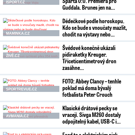
Sparta 0:0. Premiéra pro
ISPORT.CZ
Guddala. Brunes jen na…
Dědečkové podle horoskopu.
Kdo se bude s vnoučaty mazlit,
chodit na výstavy nebo…
MAMINKA.CZ
Švédové konečně ukázali
pidiraketky Kreuger.
ŽIVĚ.CZ
Třiceticentimetrový dron
zasáhne…
FOTO: Abbey Clancy – tenhle
poklad má doma bývalý
SPORTREVUE.CZ
fotbalista Peter Crouch
Klasické drátové pecky se
vracejí. Sivga M260 dostaly
AVMANIA.CZ
odpojitelný kabel, USB-C i…
Ford to s elektrickým pick-