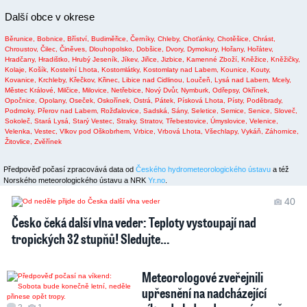
Další obce v okrese
Běrunice,
Bobnice,
Bříství,
Budiměřice,
Černíky,
Chleby,
Choťánky,
Chotěšice,
Chrást,
Chroustov,
Čilec,
Činěves,
Dlouhopolsko,
Dobšice,
Dvory,
Dymokury,
Hořany,
Hořátev,
Hradčany,
Hradištko,
Hrubý Jeseník,
Jíkev,
Jiřice,
Jizbice,
Kamenné Zboží,
Kněžice,
Kněžičky,
Kolaje,
Košík,
Kostelní Lhota,
Kostomlátky,
Kostomlaty nad Labem,
Kounice,
Kouty,
Kovanice,
Krchleby,
Křečkov,
Křinec,
Libice nad Cidlinou,
Loučeň,
Lysá nad Labem,
Mcely,
Městec Králové,
Milčice,
Milovice,
Netřebice,
Nový Dvůr,
Nymburk,
Odřepsy,
Okřínek,
Opočnice,
Opolany,
Oseček,
Oskořínek,
Ostrá,
Pátek,
Písková Lhota,
Písty,
Poděbrady,
Podmoky,
Přerov nad Labem,
Rožďalovice,
Sadská,
Sány,
Seletice,
Semice,
Senice,
Sloveč,
Sokoleč,
Stará Lysá,
Starý Vestec,
Straky,
Stratov,
Třebestovice,
Úmyslovice,
Velenice,
Velenka,
Vestec,
Vlkov pod Oškobrhem,
Vrbice,
Vrbová Lhota,
Všechlapy,
Vykáň,
Záhornice,
Žitovlice,
Zvěřínek
Předpověď počasí zpracovává data od
Českého hydrometeorologického ústavu
a též
Norského meteorologického ústavu a NRK
Yr.no
.
40
Česko čeká další vlna veder: Teploty vystoupají nad
tropických 32 stupňů! Sledujte…
Meteorologové zveřejnili
upřesnění na nadcházející