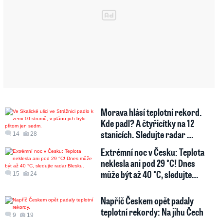
Morava hlásí teplotní rekord.
Kde padl? A čtyřicítky na 12
stanicích. Sledujte radar …
14
28
Extrémní noc v Česku: Teplota
neklesla ani pod 29 °C! Dnes
může být až 40 °C, sledujte…
15
24
Napříč Českem opět padaly
teplotní rekordy: Na jihu Čech
9
19