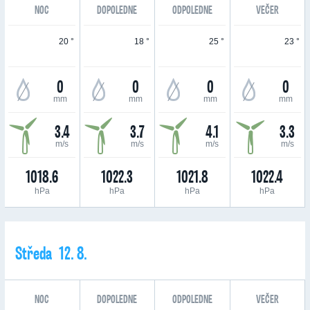
NOC
DOPOLEDNE
ODPOLEDNE
VEČER
20 °
18 °
25 °
23 °
0
0
0
0
mm
mm
mm
mm
3.4
3.7
4.1
3.3
m/s
m/s
m/s
m/s
1018.6
1022.3
1021.8
1022.4
hPa
hPa
hPa
hPa
Středa 12. 8.
NOC
DOPOLEDNE
ODPOLEDNE
VEČER