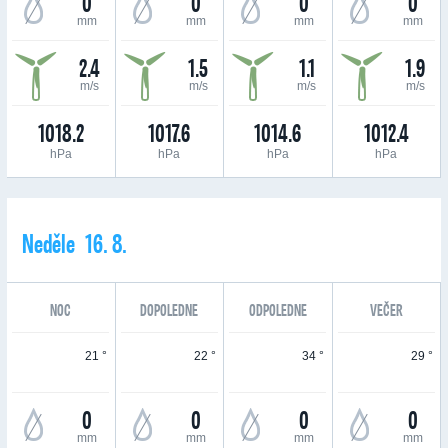
0
0
0
0
mm
mm
mm
mm
2.4
1.5
1.1
1.9
m/s
m/s
m/s
m/s
1018.2
1017.6
1014.6
1012.4
hPa
hPa
hPa
hPa
Neděle 16. 8.
NOC
DOPOLEDNE
ODPOLEDNE
VEČER
21 °
22 °
34 °
29 °
0
0
0
0
mm
mm
mm
mm