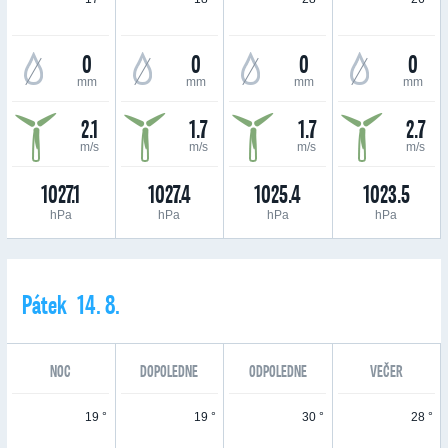
0
0
0
0
mm
mm
mm
mm
2.1
1.7
1.7
2.7
m/s
m/s
m/s
m/s
1027.1
1027.4
1025.4
1023.5
hPa
hPa
hPa
hPa
Pátek 14. 8.
NOC
DOPOLEDNE
ODPOLEDNE
VEČER
19 °
19 °
30 °
28 °