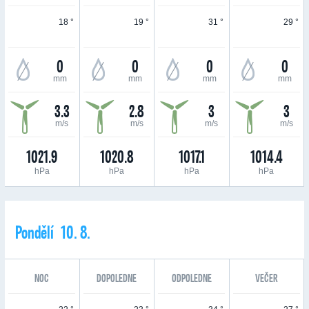
18 °
19 °
31 °
29 °
0
0
0
0
mm
mm
mm
mm
3.3
2.8
3
3
m/s
m/s
m/s
m/s
1021.9
1020.8
1017.1
1014.4
hPa
hPa
hPa
hPa
Pondělí 10. 8.
NOC
DOPOLEDNE
ODPOLEDNE
VEČER