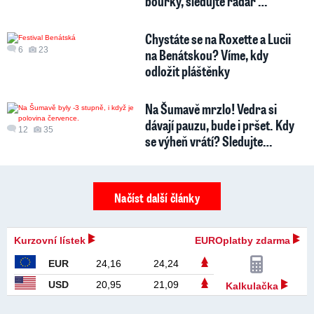
bouřky, sledujte radar …
Chystáte se na Roxette a Lucii
6
23
na Benátskou? Víme, kdy
odložit pláštěnky
Na Šumavě mrzlo! Vedra si
dávají pauzu, bude i pršet. Kdy
12
35
se výheň vrátí? Sledujte…
Načíst další články
Kurzovní lístek
EUROplatby zdarma
EUR
24,16
24,24
USD
20,95
21,09
Kalkulačka