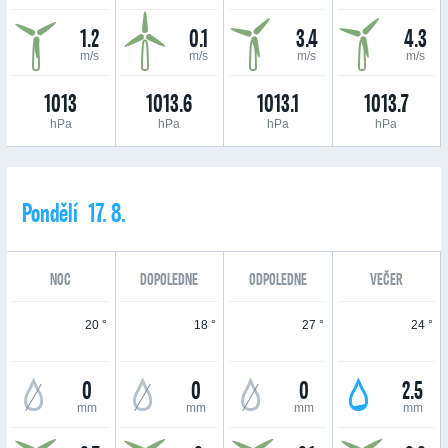
1.2
0.1
3.4
4.3
m/s
m/s
m/s
m/s
1013
1013.6
1013.1
1013.7
hPa
hPa
hPa
hPa
Pondělí 17. 8.
NOC
DOPOLEDNE
ODPOLEDNE
VEČER
20 °
18 °
27 °
24 °
0
0
0
2.5
mm
mm
mm
mm