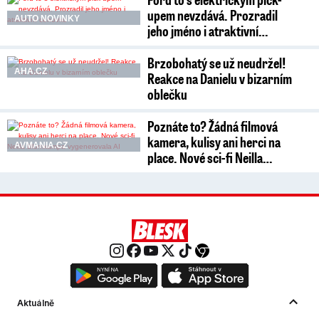
upem nevzdává. Prozradil
AUTO NOVINKY
jeho jméno i atraktivní…
Brzobohatý se už neudržel!
AHA.CZ
Reakce na Danielu v bizarním
oblečku
Poznáte to? Žádná filmová
kamera, kulisy ani herci na
AVMANIA.CZ
place. Nové sci-fi Neilla…
Aktuálně