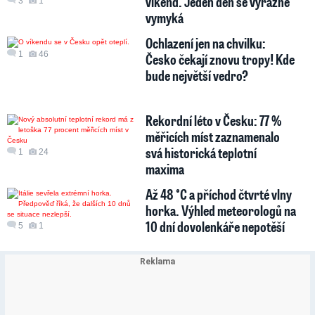
víkend. Jeden den se výrazně
3
1
vymyká
Ochlazení jen na chvilku:
1
46
Česko čekají znovu tropy! Kde
bude největší vedro?
Rekordní léto v Česku: 77 %
měřicích míst zaznamenalo
svá historická teplotní
1
24
maxima
Až 48 °C a příchod čtvrté vlny
horka. Výhled meteorologů na
10 dní dovolenkáře nepotěší
5
1