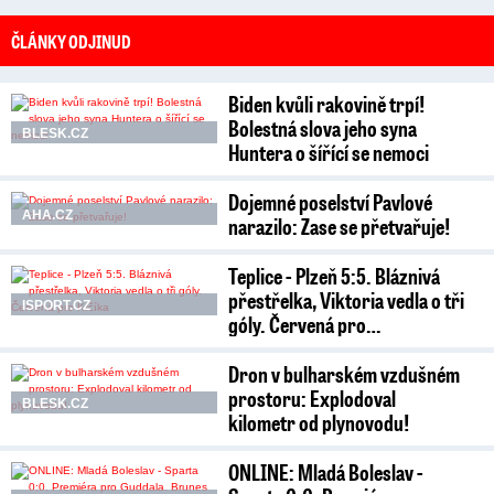
ČLÁNKY ODJINUD
Biden kvůli rakovině trpí!
Bolestná slova jeho syna
BLESK.CZ
Huntera o šířící se nemoci
Dojemné poselství Pavlové
AHA.CZ
narazilo: Zase se přetvařuje!
Teplice - Plzeň 5:5. Bláznivá
přestřelka, Viktoria vedla o tři
ISPORT.CZ
góly. Červená pro…
Dron v bulharském vzdušném
prostoru: Explodoval
BLESK.CZ
kilometr od plynovodu!
ONLINE: Mladá Boleslav -