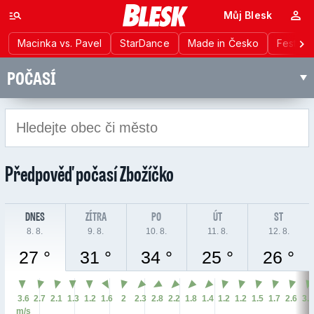
Můj Blesk
Macinka vs. Pavel
StarDance
Made in Česko
Festiva
POČASÍ
Předpověď počasí
Zbožíčko
DNES
ZÍTRA
PO
ÚT
ST
8. 8.
9. 8.
10. 8.
11. 8.
12. 8.
27 °
31 °
34 °
25 °
26 °
3.6
2.7
2.1
1.3
1.2
1.6
2
2.3
2.8
2.2
1.8
1.4
1.2
1.2
1.5
1.7
2.6
3.
m/s