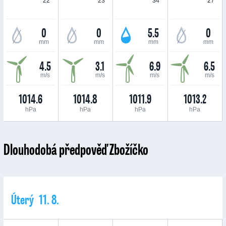
22 °
23 °
34 °
27 °
0
0
5.5
0
mm
mm
mm
mm
4.5
3.1
6.9
6.5
m/s
m/s
m/s
m/s
1014.6
1014.8
1011.9
1013.2
hPa
hPa
hPa
hPa
Dlouhodobá předpověď Zbožíčko
Úterý 11. 8.