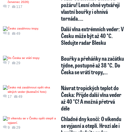
požáru! Lesní ohně vytvářejí
7
117
vlastní bouřky i ohnivá
tornáda.…
Další vlna extrémních veder: V
8
49
Česku může být až 40 °C.
Sledujte radar Blesku
Bouřky a přeháňky na začátku
7
29
týdne, postupně až 38 °C. Do
Česka se vrátí tropy,…
Návrat tropických teplot do
Česka: Přijde další vlna veder
17
49
až 40 °C! A možná přetrvá
déle
Chladné dny končí: O víkendu
se vyjasní a oteplí. Hrozí ale i
9
29