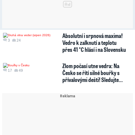
Absolutní i srpnová maxima!
3
24
Vedro k zalknutí a teplotu
přes 41 °C hlásí i na Slovensku
Zlom počasí utne vedra: Na
17
49
Česko se řítí silné bouřky s
přívalovými dešti! Sledujte…