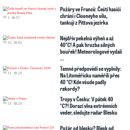
Požáry ve Francii: Čeští hasiči
chrání i Clooneyho vilu,
3
57
tankují z Pittova jezírka
Nejdřív pekelná výheň a až
10
60
40°C! A pak hrozba silných
bouřek! Meteorologové vydali
…
Temné předpovědi se vyplnily:
11
26
Na Litoměřicku naměřili přes
40 °C! Kde všude padly
rekordy?
Tropy v Česku: V pátek 40
11
28
°C?! Dorazí vlna extrémních
veder, sledujte radar Blesku
Požár od blesku? Blesk od