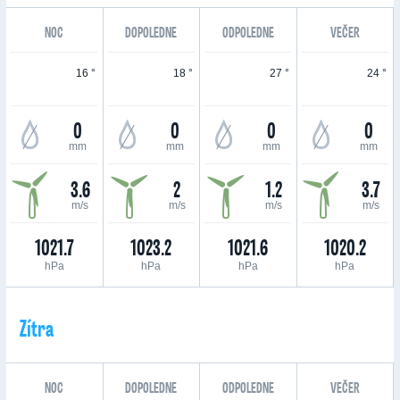
NOC
DOPOLEDNE
ODPOLEDNE
VEČER
16 °
18 °
27 °
24 °
0
0
0
0
mm
mm
mm
mm
3.6
2
1.2
3.7
m/s
m/s
m/s
m/s
1021.7
1023.2
1021.6
1020.2
hPa
hPa
hPa
hPa
Zítra
NOC
DOPOLEDNE
ODPOLEDNE
VEČER