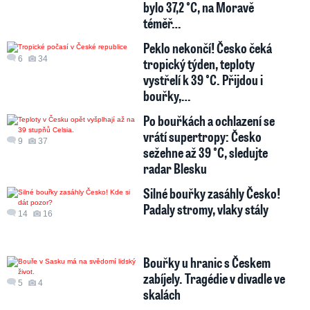
bylo 37,2 °C, na Moravě
téměř…
Peklo nekončí! Česko čeká
6
34
tropický týden, teploty
vystřelí k 39 °C. Přijdou i
bouřky,…
Po bouřkách a ochlazení se
vrátí supertropy: Česko
9
37
sežehne až 39 °C, sledujte
radar Blesku
Silné bouřky zasáhly Česko!
Padaly stromy, vlaky stály
14
16
Bouřky u hranic s Českem
zabíjely. Tragédie v divadle ve
5
4
skalách