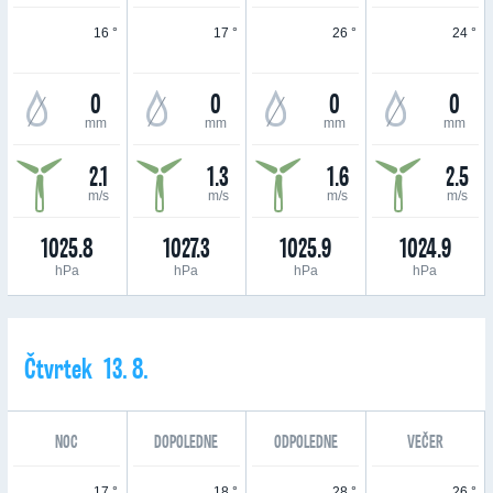
16 °
17 °
26 °
24 °
0
0
0
0
mm
mm
mm
mm
2.1
1.3
1.6
2.5
m/s
m/s
m/s
m/s
1025.8
1027.3
1025.9
1024.9
hPa
hPa
hPa
hPa
Čtvrtek 13. 8.
NOC
DOPOLEDNE
ODPOLEDNE
VEČER
17 °
18 °
28 °
26 °