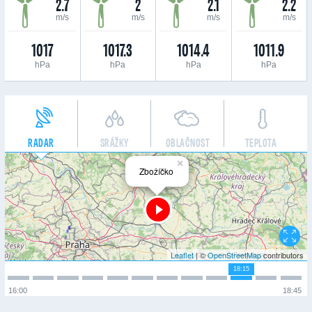
2.7
2
2.1
2.2
m/s
m/s
m/s
m/s
1017
1017.3
1014.4
1011.9
hPa
hPa
hPa
hPa
RADAR
SRÁŽKY
OBLAČNOST
TEPLOTA
×
Zbožíčko
Leaflet
| ©
OpenStreetMap
contributors
18:15
16:00
18:45