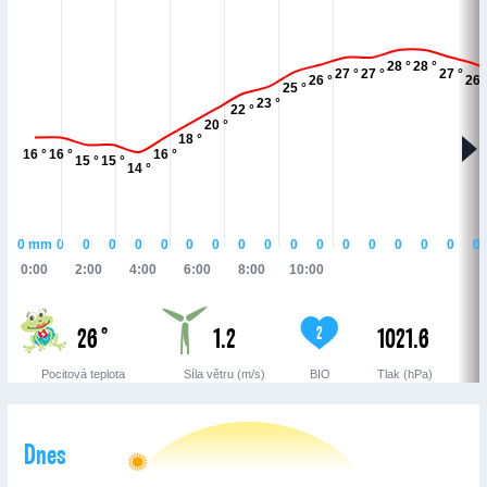
28 °
28 °
27 °
27 °
27 °
26 °
26 
25 °
23 °
22 °
20 °
18 °
16 °
16 °
16 °
15 °
15 °
14 °
0
mm
0
0
0
0
0
0
0
0
0
0
0
0
0
0
0
0
0
0:00
2:00
4:00
6:00
8:00
10:00
26 °
1.2
1021.6
2
Pocitová teplota
Síla větru (m/s)
BIO
Tlak (hPa)
Dnes