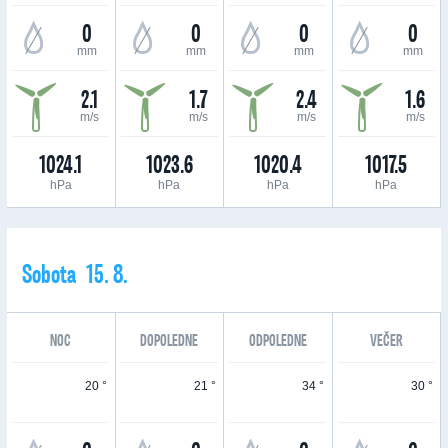
0
0
0
0
mm
mm
mm
mm
2.1
1.7
2.4
1.6
m/s
m/s
m/s
m/s
1024.1
1023.6
1020.4
1017.5
hPa
hPa
hPa
hPa
Sobota 15. 8.
NOC
DOPOLEDNE
ODPOLEDNE
VEČER
20 °
21 °
34 °
30 °