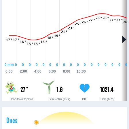
28 °
28 °
27 °
27 °
27 °
26 °
26 
25 °
23 °
21 °
19 °
18 °
17 °
17 °
16 °
16 °
15 °
15 °
0
mm
0
0
0
0
0
0
0
0
0
0
0
0
0
0
0
0
0
0:00
2:00
4:00
6:00
8:00
10:00
27 °
1.6
1021.4
1
Pocitová teplota
Síla větru (m/s)
BIO
Tlak (hPa)
Dnes