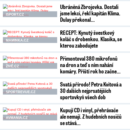
Ubráněná Zbrojovka. Dostali
jsme lekci, řekl kapitán Klíma.
ISPORT.CZ
Dulay překonal…
RECEPT: Kynutý švestkový
koláč s drobenkou. Klasika, se
MAMINKA.CZ
kterou zabodujete
Přimontoval 380 mikrofonů
na dron a teď s ním nahání
ŽIVĚ.CZ
komáry. Příští rok ho začne…
Svatá přírodo! Petra Kvitová a
30 dalších nejprsatějších
SPORTREVUE.CZ
sportovkyň všech dob
Kupují CD i vinyl, přehrávače
ale nemají. Z hudebních nosičů
AVMANIA.CZ
se stává…