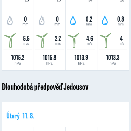
23 °
25 °
34 °
28 °
0
0
0.2
0.8
mm
mm
mm
mm
5.5
2.2
4.6
4
m/s
m/s
m/s
m/s
1015.2
1015.8
1013.9
1013.3
hPa
hPa
hPa
hPa
Dlouhodobá předpověď Jedousov
Úterý 11. 8.