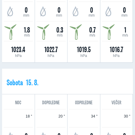
0
0
0
0
mm
mm
mm
mm
1.8
0.3
0.7
1
m/s
m/s
m/s
m/s
1023.4
1022.7
1019.5
1016.7
hPa
hPa
hPa
hPa
Sobota 15. 8.
NOC
DOPOLEDNE
ODPOLEDNE
VEČER
18 °
20 °
34 °
30 °