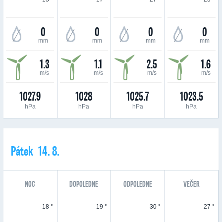
0
0
0
0
mm
mm
mm
mm
1.3
1.1
2.5
1.6
m/s
m/s
m/s
m/s
1027.9
1028
1025.7
1023.5
hPa
hPa
hPa
hPa
Pátek 14. 8.
NOC
DOPOLEDNE
ODPOLEDNE
VEČER
18 °
19 °
30 °
27 °