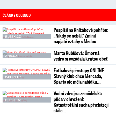
ČLÁNKY ODJINUD
Pospíšil na Knížákově pohřbu:
„Nikdy se nebál.“ Zmínil
BLESK.CZ
napjaté vztahy s Medou…
Marta Kubišová: Úmorná
AHA.CZ
vedra si vyžádala krutou oběť
Fotbalové přestupy ONLINE:
Slavný klub chce Mercada,
ISPORT.CZ
Sparta ale měla nabídku…
Vodní zdroje a zemědělská
půda v ohrožení:
BLESK.CZ
Katastrofální sucha přicházejí
stále…