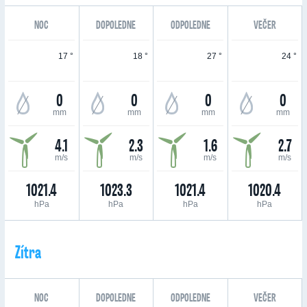
NOC
DOPOLEDNE
ODPOLEDNE
VEČER
17 °
18 °
27 °
24 °
0
0
0
0
mm
mm
mm
mm
4.1
2.3
1.6
2.7
m/s
m/s
m/s
m/s
1021.4
1023.3
1021.4
1020.4
hPa
hPa
hPa
hPa
Zítra
NOC
DOPOLEDNE
ODPOLEDNE
VEČER