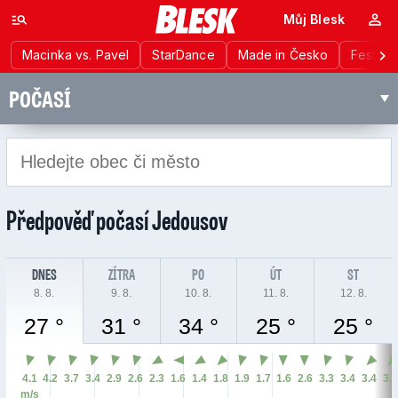
Můj Blesk
Macinka vs. Pavel
StarDance
Made in Česko
Festiva
POČASÍ
Předpověď počasí
Jedousov
DNES
ZÍTRA
PO
ÚT
ST
8. 8.
9. 8.
10. 8.
11. 8.
12. 8.
27 °
31 °
34 °
25 °
25 °
4.1
4.2
3.7
3.4
2.9
2.6
2.3
1.6
1.4
1.8
1.9
1.7
1.6
2.6
3.3
3.4
3.4
3.
m/s