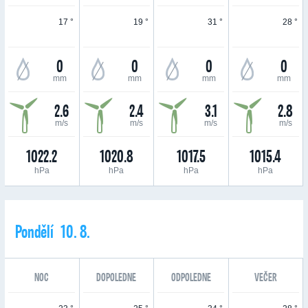
17 °
19 °
31 °
28 °
0
0
0
0
mm
mm
mm
mm
2.6
2.4
3.1
2.8
m/s
m/s
m/s
m/s
1022.2
1020.8
1017.5
1015.4
hPa
hPa
hPa
hPa
Pondělí 10. 8.
NOC
DOPOLEDNE
ODPOLEDNE
VEČER