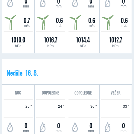
0
0
0
0
mm
mm
mm
mm
0.7
0.6
0.6
0.6
m/s
m/s
m/s
m/s
1016.6
1016.7
1014.4
1012.7
hPa
hPa
hPa
hPa
Neděle 16. 8.
NOC
DOPOLEDNE
ODPOLEDNE
VEČER
25 °
24 °
36 °
33 °
0
0
0
0
mm
mm
mm
mm