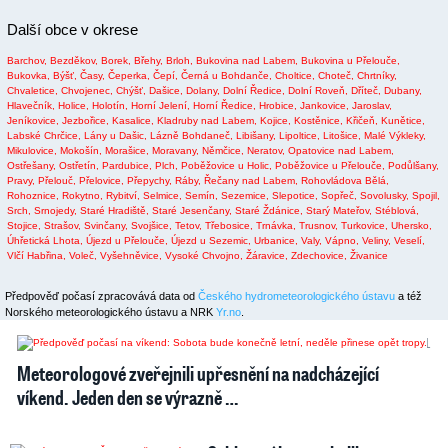
Další obce v okrese
Barchov,
Bezděkov,
Borek,
Břehy,
Brloh,
Bukovina nad Labem,
Bukovina u Přelouče,
Bukovka,
Býšť,
Časy,
Čeperka,
Čepí,
Černá u Bohdanče,
Choltice,
Choteč,
Chrtníky,
Chvaletice,
Chvojenec,
Chýšť,
Dašice,
Dolany,
Dolní Ředice,
Dolní Roveň,
Dříteč,
Dubany,
Hlavečník,
Holice,
Holotín,
Horní Jelení,
Horní Ředice,
Hrobice,
Jankovice,
Jaroslav,
Jeníkovice,
Jezbořice,
Kasalice,
Kladruby nad Labem,
Kojice,
Kostěnice,
Křičeň,
Kunětice,
Labské Chrčice,
Lány u Dašic,
Lázně Bohdaneč,
Libišany,
Lipoltice,
Litošice,
Malé Výkleky,
Mikulovice,
Mokošín,
Morašice,
Moravany,
Němčice,
Neratov,
Opatovice nad Labem,
Ostřešany,
Ostřetín,
Pardubice,
Plch,
Poběžovice u Holic,
Poběžovice u Přelouče,
Podůlšany,
Pravy,
Přelouč,
Přelovice,
Přepychy,
Ráby,
Řečany nad Labem,
Rohovládova Bělá,
Rohoznice,
Rokytno,
Rybitví,
Selmice,
Semín,
Sezemice,
Slepotice,
Sopřeč,
Sovolusky,
Spojil,
Srch,
Srnojedy,
Staré Hradiště,
Staré Jesenčany,
Staré Ždánice,
Starý Mateřov,
Stéblová,
Stojice,
Strašov,
Svinčany,
Svojšice,
Tetov,
Třebosice,
Trnávka,
Trusnov,
Turkovice,
Uhersko,
Úhřetická Lhota,
Újezd u Přelouče,
Újezd u Sezemic,
Urbanice,
Valy,
Vápno,
Veliny,
Veselí,
Vlčí Habřina,
Voleč,
Vyšehněvice,
Vysoké Chvojno,
Žáravice,
Zdechovice,
Živanice
Předpověď počasí zpracovává data od
Českého hydrometeorologického ústavu
a též
Norského meteorologického ústavu a NRK
Yr.no
.
2
1
Meteorologové zveřejnili upřesnění na nadcházející
víkend. Jeden den se výrazně …