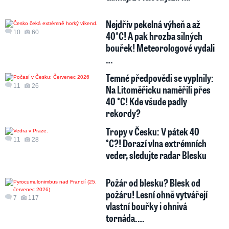
Nejdřív pekelná výheň a až
10
60
40°C! A pak hrozba silných
bouřek! Meteorologové vydali
…
Temné předpovědi se vyplnily:
11
26
Na Litoměřicku naměřili přes
40 °C! Kde všude padly
rekordy?
Tropy v Česku: V pátek 40
11
28
°C?! Dorazí vlna extrémních
veder, sledujte radar Blesku
Požár od blesku? Blesk od
požáru! Lesní ohně vytvářejí
7
117
vlastní bouřky i ohnivá
tornáda.…