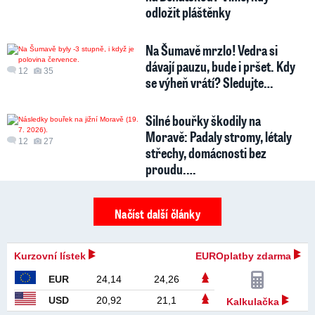
odložit pláštěnky
Na Šumavě mrzlo! Vedra si
dávají pauzu, bude i pršet. Kdy
12
35
se výheň vrátí? Sledujte…
Silné bouřky škodily na
Moravě: Padaly stromy, létaly
12
27
střechy, domácnosti bez
proudu.…
Načíst další články
Kurzovní lístek
EUROplatby zdarma
EUR
24,14
24,26
USD
20,92
21,1
Kalkulačka