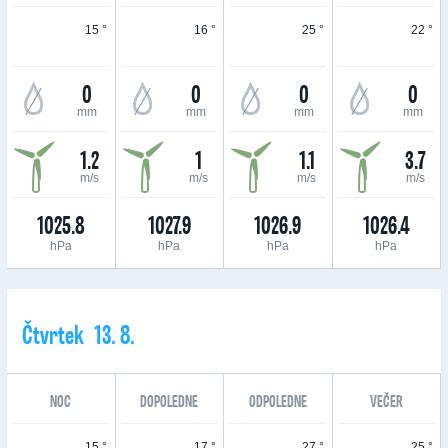
15 °
16 °
25 °
22 °
0
0
0
0
mm
mm
mm
mm
1.2
1
1.1
3.7
m/s
m/s
m/s
m/s
1025.8
1027.9
1026.9
1026.4
hPa
hPa
hPa
hPa
Čtvrtek 13. 8.
NOC
DOPOLEDNE
ODPOLEDNE
VEČER
15 °
17 °
27 °
25 °