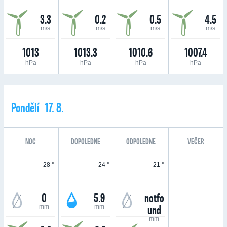
3.3
0.2
0.5
4.5
m/s
m/s
m/s
m/s
1013
1013.3
1010.6
1007.4
hPa
hPa
hPa
hPa
Pondělí 17. 8.
NOC
DOPOLEDNE
ODPOLEDNE
VEČER
28 °
24 °
21 °
0
5.9
notfo
und
mm
mm
mm