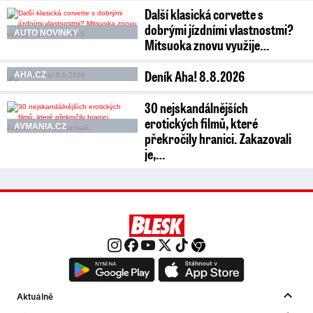
Další klasická corvette s
dobrými jízdními vlastnostmi?
AUTO NOVINKY
Mitsuoka znovu využije…
Deník Aha! 8.8.2026
AHA.CZ
30 nejskandálnějších
erotických filmů, které
AVMANIA.CZ
překročily hranici. Zakazovali
je,…
Aktuálně