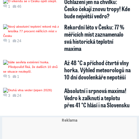
Ochlazení jen na chvilku:
1
46
Česko čekají znovu tropy! Kde
bude největší vedro?
Rekordní léto v Česku: 77 %
měřicích míst zaznamenalo
svá historická teplotní
1
24
maxima
Až 48 °C a příchod čtvrté vlny
horka. Výhled meteorologů na
10 dní dovolenkáře nepotěší
5
1
Absolutní i srpnová maxima!
3
24
Vedro k zalknutí a teplotu
přes 41 °C hlásí i na Slovensku