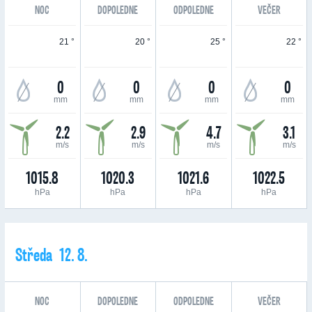
NOC
DOPOLEDNE
ODPOLEDNE
VEČER
21 °
20 °
25 °
22 °
0
0
0
0
mm
mm
mm
mm
2.2
2.9
4.7
3.1
m/s
m/s
m/s
m/s
1015.8
1020.3
1021.6
1022.5
hPa
hPa
hPa
hPa
Středa 12. 8.
NOC
DOPOLEDNE
ODPOLEDNE
VEČER