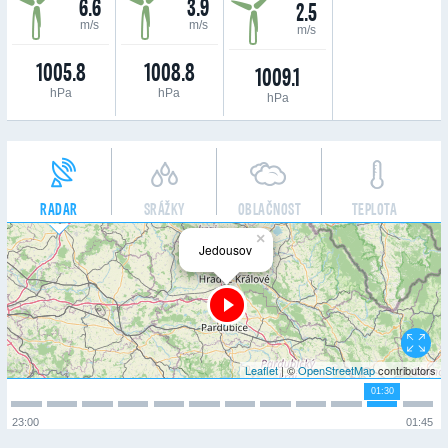
6.6
3.9
2.5
m/s
m/s
m/s
1005.8
1008.8
1009.1
hPa
hPa
hPa
RADAR
SRÁŽKY
OBLAČNOST
TEPLOTA
×
Jedousov
Leaflet
| ©
OpenStreetMap
contributors
01:30
23:00
01:45