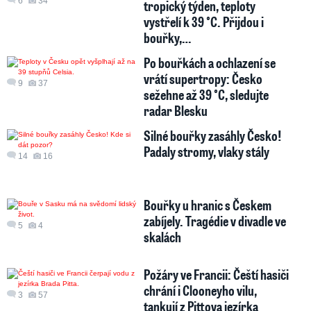
6
34
tropický týden, teploty
vystřelí k 39 °C. Přijdou i
bouřky,…
Po bouřkách a ochlazení se
vrátí supertropy: Česko
9
37
sežehne až 39 °C, sledujte
radar Blesku
Silné bouřky zasáhly Česko!
Padaly stromy, vlaky stály
14
16
Bouřky u hranic s Českem
zabíjely. Tragédie v divadle ve
5
4
skalách
Požáry ve Francii: Čeští hasiči
chrání i Clooneyho vilu,
3
57
tankují z Pittova jezírka