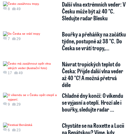
Další vlna extrémních veder: V
8
49
Česku může být až 40 °C.
Sledujte radar Blesku
Bouřky a přeháňky na začátku
7
29
týdne, postupně až 38 °C. Do
Česka se vrátí tropy,…
Návrat tropických teplot do
Česka: Přijde další vlna veder
17
49
až 40 °C! A možná přetrvá
déle
Chladné dny končí: O víkendu
se vyjasní a oteplí. Hrozí ale i
9
29
bouřky, sledujte radar …
Chystáte se na Roxette a Lucii
6
23
na Benátskou? Víme, kdy