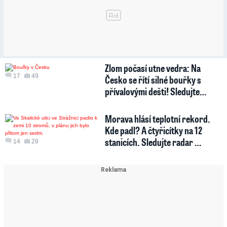
Zlom počasí utne vedra: Na
17
49
Česko se řítí silné bouřky s
přívalovými dešti! Sledujte…
Morava hlásí teplotní rekord.
Kde padl? A čtyřicítky na 12
stanicích. Sledujte radar …
14
28