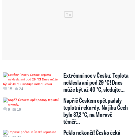
Extrémní noc v Česku: Teplota
neklesla ani pod 29 °C! Dnes
může být až 40 °C, sledujte…
15
24
Napříč Českem opět padaly
teplotní rekordy: Na jihu Čech
9
19
bylo 37,2 °C, na Moravě
téměř…
Peklo nekončí! Česko čeká