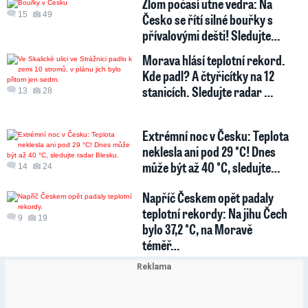
Zlom počasí utne vedra: Na
15
49
Česko se řítí silné bouřky s
přívalovými dešti! Sledujte…
Morava hlásí teplotní rekord.
Kde padl? A čtyřicítky na 12
stanicích. Sledujte radar …
13
28
Extrémní noc v Česku: Teplota
neklesla ani pod 29 °C! Dnes
může být až 40 °C, sledujte…
14
24
Napříč Českem opět padaly
teplotní rekordy: Na jihu Čech
9
19
bylo 37,2 °C, na Moravě
téměř…