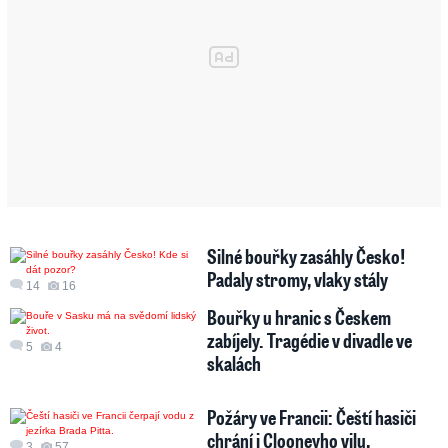
Silné bouřky zasáhly Česko!
Padaly stromy, vlaky stály
14
16
Bouřky u hranic s Českem
zabíjely. Tragédie v divadle ve
5
4
skalách
Požáry ve Francii: Čeští hasiči
chrání i Clooneyho vilu,
3
57