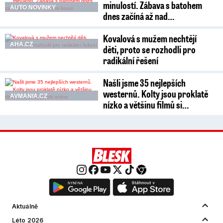
minulostí. Zábava s batohem
AUTO NOVINKY
dnes začíná až nad…
Kovalová s mužem nechtějí
AHA.CZ
děti, proto se rozhodli pro
radikální řešení
Našli jsme 35 nejlepších
westernů. Kolty jsou proklatě
AVMANIA.CZ
nízko a většinu filmů si…
Aktuálně
Léto 2026