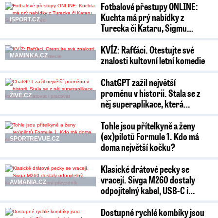
Fotbalové přestupy ONLINE:
Kuchta má prý nabídky z
ISPORT.CZ
Turecka či Kataru, Sigmu…
KVÍZ: Rafťáci. Otestujte své
MAMINKA.CZ
znalosti kultovní letní komedie
ChatGPT zažil největší
proměnu v historii. Stala se z
ŽIVĚ.CZ
něj superaplikace, která…
Tohle jsou přítelkyně a ženy
(ex)pilotů Formule 1. Kdo má
SPORTREVUE.CZ
doma největší kočku?
Klasické drátové pecky se
vracejí. Sivga M260 dostaly
AVMANIA.CZ
odpojitelný kabel, USB-C i…
Dostupné rychlé kombíky jsou