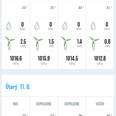
23 °
25 °
33 °
31 °
0
0
0
0
mm
mm
mm
mm
2.5
1.5
1.4
0.8
m/s
m/s
m/s
m/s
1016.6
1015.9
1014.5
1012.8
hPa
hPa
hPa
hPa
Úterý 11. 8.
NOC
DOPOLEDNE
ODPOLEDNE
VEČER
23 °
22 °
29 °
26 °