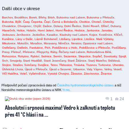
Další obce v okrese
Barchov,
Bezděkov,
Borek,
Břehy,
Brloh,
Bukovina nad Labem,
Bukovina u Přelouče,
Bukovka,
Býšť,
Časy,
Čeperka,
Čepí,
Černá u Bohdanče,
Choltice,
Choteč,
Chrtníky,
Chvaletice,
Chvojenec,
Chýšť,
Dašice,
Dolany,
Dolní Ředice,
Dolní Roveň,
Dříteč,
Dubany,
Hlavečník,
Holice,
Holotín,
Horní Jelení,
Horní Ředice,
Hrobice,
Jankovice,
Jaroslav,
Jedousov,
Jeníkovice,
Jezbořice,
Kasalice,
Kladruby nad Labem,
Kojice,
Kostěnice,
Křičeň,
Kunětice,
Lány u Dašic,
Lázně Bohdaneč,
Libišany,
Lipoltice,
Litošice,
Malé Výkleky,
Mikulovice,
Mokošín,
Morašice,
Moravany,
Němčice,
Neratov,
Opatovice nad Labem,
Ostřešany,
Ostřetín,
Pardubice,
Plch,
Poběžovice u Holic,
Poběžovice u Přelouče,
Podůlšany,
Pravy,
Přelouč,
Přelovice,
Přepychy,
Ráby,
Řečany nad Labem,
Rohovládova Bělá,
Rohoznice,
Rokytno,
Rybitví,
Selmice,
Semín,
Sezemice,
Slepotice,
Sopřeč,
Sovolusky,
Spojil,
Srch,
Srnojedy,
Staré Hradiště,
Staré Jesenčany,
Staré Ždánice,
Starý Mateřov,
Stéblová,
Stojice,
Strašov,
Svinčany,
Svojšice,
Tetov,
Třebosice,
Trnávka,
Trusnov,
Turkovice,
Uhersko,
Úhřetická Lhota,
Újezd u Přelouče,
Újezd u Sezemic,
Urbanice,
Valy,
Vápno,
Veliny,
Veselí,
Vlčí Habřina,
Voleč,
Vyšehněvice,
Vysoké Chvojno,
Žáravice,
Zdechovice,
Živanice
Předpověď počasí zpracovává data od
Českého hydrometeorologického ústavu
a též
Norského meteorologického ústavu a NRK
Yr.no
.
1
24
Absolutní i srpnová maxima! Vedro k zalknutí a teplotu
přes 41 °C hlásí i na …