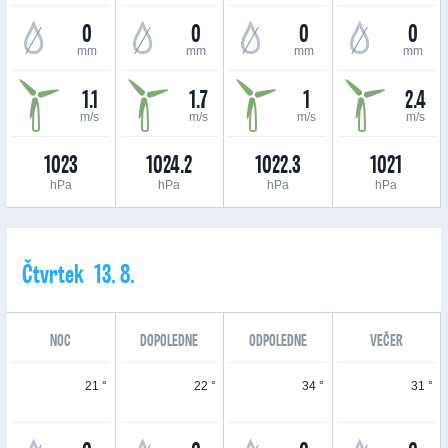
0
0
0
0
mm
mm
mm
mm
1.1
1.7
1
2.4
m/s
m/s
m/s
m/s
1023
1024.2
1022.3
1021
hPa
hPa
hPa
hPa
Čtvrtek 13. 8.
NOC
DOPOLEDNE
ODPOLEDNE
VEČER
21 °
22 °
34 °
31 °