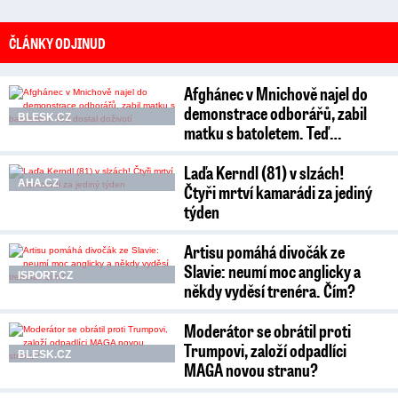
ČLÁNKY ODJINUD
Afghánec v Mnichově najel do
demonstrace odborářů, zabil
BLESK.CZ
matku s batoletem. Teď…
Laďa Kerndl (81) v slzách!
AHA.CZ
Čtyři mrtví kamarádi za jediný
týden
Artisu pomáhá divočák ze
Slavie: neumí moc anglicky a
ISPORT.CZ
někdy vyděsí trenéra. Čím?
Moderátor se obrátil proti
Trumpovi, založí odpadlíci
BLESK.CZ
MAGA novou stranu?