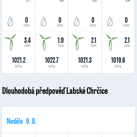
17 °
18 °
26 °
24 °
0
0
0
0
mm
mm
mm
mm
3.4
1.9
2.1
2.1
m/s
m/s
m/s
m/s
1021.2
1022.7
1021.3
1019.6
hPa
hPa
hPa
hPa
Dlouhodobá předpověď Labské Chrčice
Neděle 9. 8.