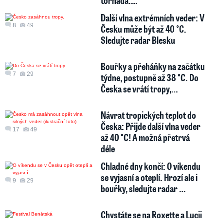
tornáda.…
Další vlna extrémních veder: V
8
49
Česku může být až 40 °C.
Sledujte radar Blesku
Bouřky a přeháňky na začátku
7
29
týdne, postupně až 38 °C. Do
Česka se vrátí tropy,…
Návrat tropických teplot do
Česka: Přijde další vlna veder
17
49
až 40 °C! A možná přetrvá
déle
Chladné dny končí: O víkendu
se vyjasní a oteplí. Hrozí ale i
9
29
bouřky, sledujte radar …
Chystáte se na Roxette a Lucii