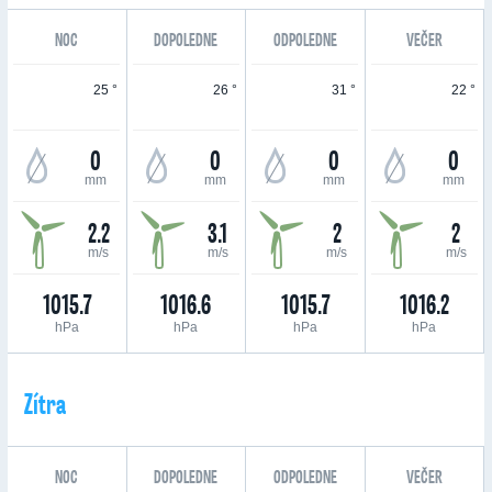
NOC
DOPOLEDNE
ODPOLEDNE
VEČER
25 °
26 °
31 °
22 °
0
0
0
0
mm
mm
mm
mm
2.2
3.1
2
2
m/s
m/s
m/s
m/s
1015.7
1016.6
1015.7
1016.2
hPa
hPa
hPa
hPa
Zítra
NOC
DOPOLEDNE
ODPOLEDNE
VEČER