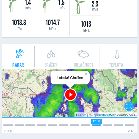
1.4
1.5
2.3
m/s
m/s
m/s
1013.3
1014.7
1013
hPa
hPa
hPa
RADAR
SRÁŽKY
OBLAČNOST
TEPLOTA
×
Labské Chrčice
Leaflet
| ©
OpenStreetMap
contributors
12:00
10:00
12:45