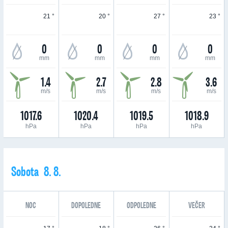
21 °
20 °
27 °
23 °
0
0
0
0
mm
mm
mm
mm
1.4
2.7
2.8
3.6
m/s
m/s
m/s
m/s
1017.6
1020.4
1019.5
1018.9
hPa
hPa
hPa
hPa
Sobota 8. 8.
NOC
DOPOLEDNE
ODPOLEDNE
VEČER