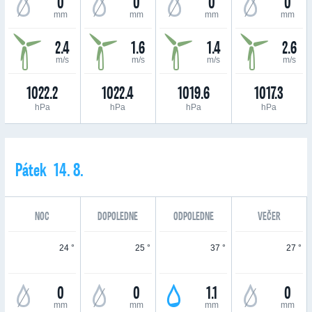
0
0
0
0
mm
mm
mm
mm
2.4
1.6
1.4
2.6
m/s
m/s
m/s
m/s
1022.2
1022.4
1019.6
1017.3
hPa
hPa
hPa
hPa
Pátek 14. 8.
NOC
DOPOLEDNE
ODPOLEDNE
VEČER
24 °
25 °
37 °
27 °
0
0
1.1
0
mm
mm
mm
mm