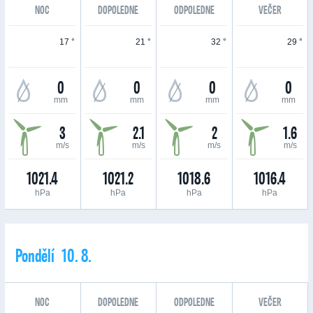
NOC
DOPOLEDNE
ODPOLEDNE
VEČER
17 °
21 °
32 °
29 °
0
0
0
0
mm
mm
mm
mm
3
2.1
2
1.6
m/s
m/s
m/s
m/s
1021.4
1021.2
1018.6
1016.4
hPa
hPa
hPa
hPa
Pondělí 10. 8.
NOC
DOPOLEDNE
ODPOLEDNE
VEČER