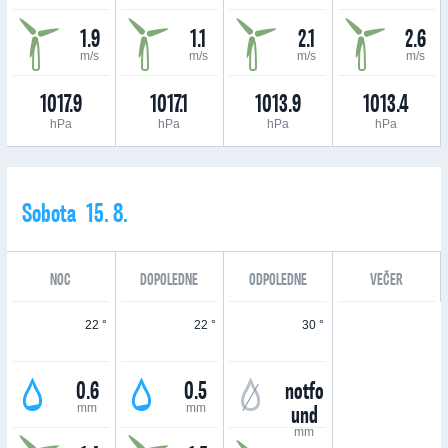
1.9
1.1
2.1
2.6
m/s
m/s
m/s
m/s
1017.9
1017.1
1013.9
1013.4
hPa
hPa
hPa
hPa
Sobota 15. 8.
NOC
DOPOLEDNE
ODPOLEDNE
VEČER
22 °
22 °
30 °
0.6
0.5
notfo
und
mm
mm
mm