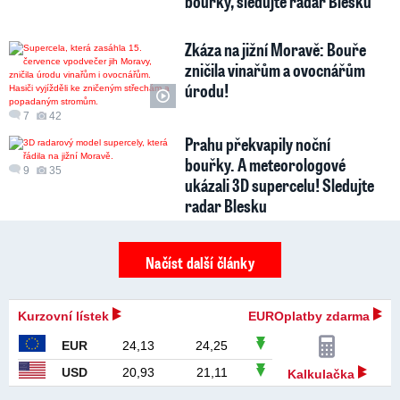
bouřky, sledujte radar Blesku
Zkáza na jižní Moravě: Bouře
zničila vinařům a ovocnářům
úrodu!
7
42
Prahu překvapily noční
bouřky. A meteorologové
9
35
ukázali 3D supercelu! Sledujte
radar Blesku
Načíst další články
Kurzovní lístek
EUROplatby zdarma
EUR
24,13
24,25
USD
20,93
21,11
Kalkulačka