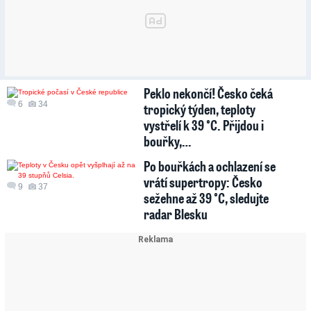
Peklo nekončí! Česko čeká
6
34
tropický týden, teploty
vystřelí k 39 °C. Přijdou i
bouřky,…
Po bouřkách a ochlazení se
vrátí supertropy: Česko
9
37
sežehne až 39 °C, sledujte
radar Blesku