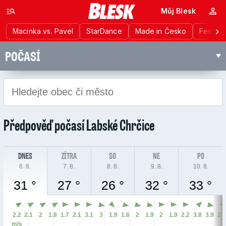
Můj Blesk
Macinka vs. Pavel
StarDance
Made in Česko
Festiva
POČASÍ
Předpověď počasí
Labské Chrčice
DNES
ZÍTRA
SO
NE
PO
6. 8.
7. 8.
8. 8.
9. 8.
10. 8.
31 °
27 °
26 °
32 °
33 °
2.2
2.1
2
1.8
1.7
2.1
3.1
3
1.9
1.6
2
1.9
2
1.9
2.2
3.8
3.9
2.
m/s