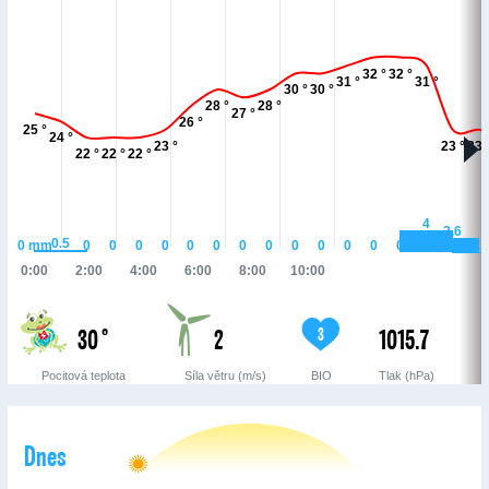
32 °
32 °
31 °
31 °
30 °
30 °
28 °
28 °
27 °
26 °
25 °
24 °
23 °
23 °
23 
22 °
22 °
22 °
4
2.6
0.5
0.1
0
mm
0
0
0
0
0
0
0
0
0
0
0
0
0
0:00
2:00
4:00
6:00
8:00
10:00
30 °
2
1015.7
3
Pocitová teplota
Síla větru (m/s)
BIO
Tlak (hPa)
Dnes