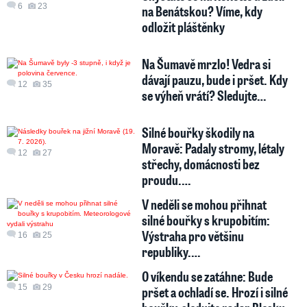
6
23
na Benátskou? Víme, kdy
odložit pláštěnky
Na Šumavě mrzlo! Vedra si
dávají pauzu, bude i pršet. Kdy
12
35
se výheň vrátí? Sledujte…
Silné bouřky škodily na
Moravě: Padaly stromy, létaly
12
27
střechy, domácnosti bez
proudu.…
V neděli se mohou přihnat
silné bouřky s krupobitím:
Výstraha pro většinu
16
25
republiky.…
O víkendu se zatáhne: Bude
15
29
pršet a ochladí se. Hrozí i silné