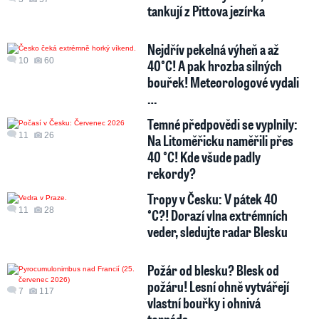
tankují z Pittova jezírka
Nejdřív pekelná výheň a až
10
60
40°C! A pak hrozba silných
bouřek! Meteorologové vydali
…
Temné předpovědi se vyplnily:
11
26
Na Litoměřicku naměřili přes
40 °C! Kde všude padly
rekordy?
Tropy v Česku: V pátek 40
11
28
°C?! Dorazí vlna extrémních
veder, sledujte radar Blesku
Požár od blesku? Blesk od
požáru! Lesní ohně vytvářejí
7
117
vlastní bouřky i ohnivá