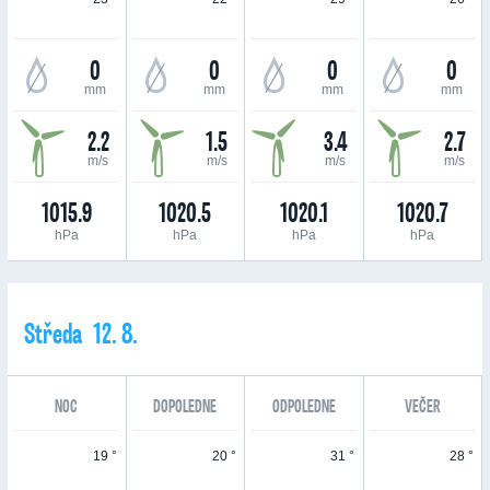
0
0
0
0
mm
mm
mm
mm
2.2
1.5
3.4
2.7
m/s
m/s
m/s
m/s
1015.9
1020.5
1020.1
1020.7
hPa
hPa
hPa
hPa
Středa 12. 8.
NOC
DOPOLEDNE
ODPOLEDNE
VEČER
19 °
20 °
31 °
28 °