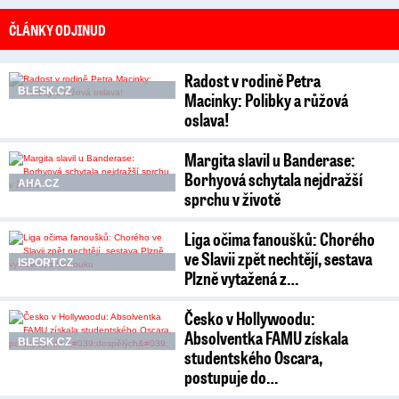
ČLÁNKY ODJINUD
Radost v rodině Petra
BLESK.CZ
Macinky: Polibky a růžová
oslava!
Margita slavil u Banderase:
Borhyová schytala nejdražší
AHA.CZ
sprchu v životě
Liga očima fanoušků: Chorého
ve Slavii zpět nechtějí, sestava
ISPORT.CZ
Plzně vytažená z…
Česko v Hollywoodu:
Absolventka FAMU získala
BLESK.CZ
studentského Oscara,
postupuje do…