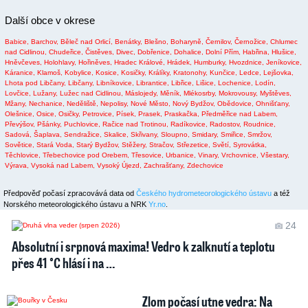
Další obce v okrese
Babice,
Barchov,
Běleč nad Orlicí,
Benátky,
Blešno,
Boharyně,
Černilov,
Černožice,
Chlumec
nad Cidlinou,
Chudeřice,
Čistěves,
Divec,
Dobřenice,
Dohalice,
Dolní Přím,
Habřina,
Hlušice,
Hněvčeves,
Holohlavy,
Hořiněves,
Hradec Králové,
Hrádek,
Humburky,
Hvozdnice,
Jeníkovice,
Káranice,
Klamoš,
Kobylice,
Kosice,
Kosičky,
Králíky,
Kratonohy,
Kunčice,
Ledce,
Lejšovka,
Lhota pod Libčany,
Libčany,
Libníkovice,
Librantice,
Libřice,
Lišice,
Lochenice,
Lodín,
Lovčice,
Lužany,
Lužec nad Cidlinou,
Máslojedy,
Měník,
Mlékosrby,
Mokrovousy,
Myštěves,
Mžany,
Nechanice,
Neděliště,
Nepolisy,
Nové Město,
Nový Bydžov,
Obědovice,
Ohnišťany,
Olešnice,
Osice,
Osičky,
Petrovice,
Písek,
Prasek,
Praskačka,
Předměřice nad Labem,
Převýšov,
Pšánky,
Puchlovice,
Račice nad Trotinou,
Radíkovice,
Radostov,
Roudnice,
Sadová,
Šaplava,
Sendražice,
Skalice,
Skřivany,
Sloupno,
Smidary,
Smiřice,
Smržov,
Sovětice,
Stará Voda,
Starý Bydžov,
Stěžery,
Stračov,
Střezetice,
Světí,
Syrovátka,
Těchlovice,
Třebechovice pod Orebem,
Třesovice,
Urbanice,
Vinary,
Vrchovnice,
Všestary,
Výrava,
Vysoká nad Labem,
Vysoký Újezd,
Zachrašťany,
Zdechovice
Předpověď počasí zpracovává data od
Českého hydrometeorologického ústavu
a též
Norského meteorologického ústavu a NRK
Yr.no
.
24
Absolutní i srpnová maxima! Vedro k zalknutí a teplotu
přes 41 °C hlásí i na …
Zlom počasí utne vedra: Na