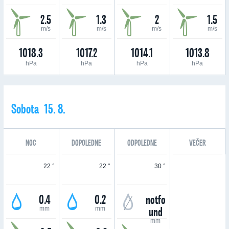
2.5
1.3
2
1.5
m/s
m/s
m/s
m/s
1018.3
1017.2
1014.1
1013.8
hPa
hPa
hPa
hPa
Sobota 15. 8.
NOC
DOPOLEDNE
ODPOLEDNE
VEČER
22 °
22 °
30 °
0.4
0.2
notfo
und
mm
mm
mm