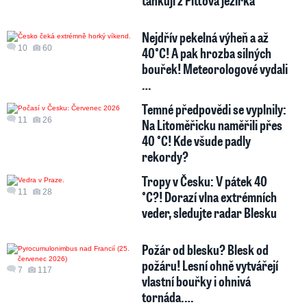
tankují z Pittova jezírka
Nejdřív pekelná výheň a až
10
60
40°C! A pak hrozba silných
bouřek! Meteorologové vydali
…
Temné předpovědi se vyplnily:
11
26
Na Litoměřicku naměřili přes
40 °C! Kde všude padly
rekordy?
Tropy v Česku: V pátek 40
11
28
°C?! Dorazí vlna extrémních
veder, sledujte radar Blesku
Požár od blesku? Blesk od
požáru! Lesní ohně vytvářejí
7
117
vlastní bouřky i ohnivá
tornáda.…