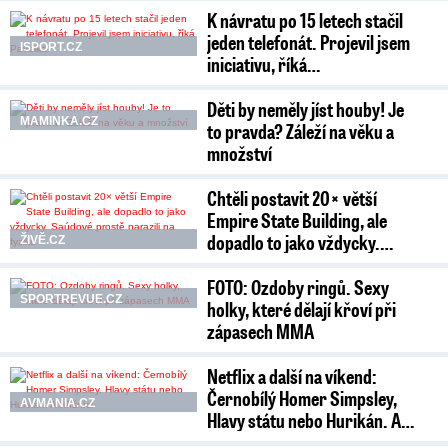
K návratu po 15 letech stačil
jeden telefonát. Projevil jsem
ISPORT.CZ
iniciativu, říká…
Děti by neměly jíst houby! Je
MAMINKA.CZ
to pravda? Záleží na věku a
množství
Chtěli postavit 20× větší
Empire State Building, ale
dopadlo to jako vždycky.…
ŽIVĚ.CZ
FOTO: Ozdoby ringů. Sexy
SPORTREVUE.CZ
holky, které dělají křoví při
zápasech MMA
Netflix a další na víkend:
Černobílý Homer Simpsley,
AVMANIA.CZ
Hlavy státu nebo Hurikán. A…