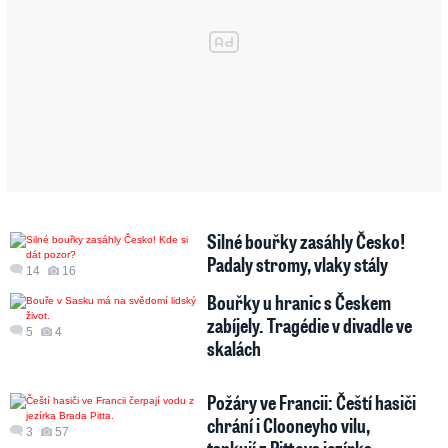
Silné bouřky zasáhly Česko!
Padaly stromy, vlaky stály
14
16
Bouřky u hranic s Českem
zabíjely. Tragédie v divadle ve
5
4
skalách
Požáry ve Francii: Čeští hasiči
chrání i Clooneyho vilu,
3
57