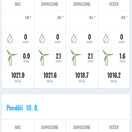
NOC
DOPOLEDNE
ODPOLEDNE
VEČER
18 °
20 °
31 °
29 °
0
0
0
0
mm
mm
mm
mm
0.9
2.1
2.1
1.6
m/s
m/s
m/s
m/s
1021.9
1021.6
1018.7
1016.2
hPa
hPa
hPa
hPa
Pondělí 10. 8.
NOC
DOPOLEDNE
ODPOLEDNE
VEČER