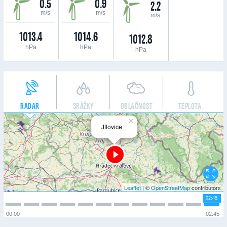
0.5
0.9
2.2
m/s
m/s
m/s
1013.4
1014.6
1012.8
hPa
hPa
hPa
RADAR
SRÁŽKY
OBLAČNOST
TEPLOTA
×
Jílovice
Leaflet
| ©
OpenStreetMap
contributors
02:45
00:00
02:45