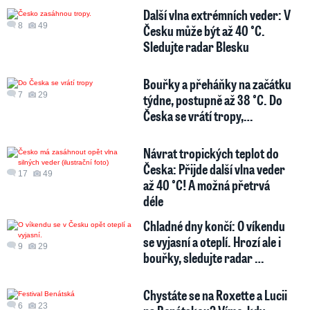
Další vlna extrémních veder: V
8
49
Česku může být až 40 °C.
Sledujte radar Blesku
Bouřky a přeháňky na začátku
7
29
týdne, postupně až 38 °C. Do
Česka se vrátí tropy,…
Návrat tropických teplot do
Česka: Přijde další vlna veder
17
49
až 40 °C! A možná přetrvá
déle
Chladné dny končí: O víkendu
se vyjasní a oteplí. Hrozí ale i
9
29
bouřky, sledujte radar …
Chystáte se na Roxette a Lucii
6
23