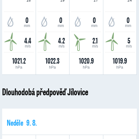
18 °
19 °
27 °
24 °
0
0
0
0
mm
mm
mm
mm
4.4
4.2
2.1
5
m/s
m/s
m/s
m/s
1021.2
1022.3
1020.9
1019.9
hPa
hPa
hPa
hPa
Dlouhodobá předpověď Jílovice
Neděle 9. 8.