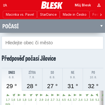
Můj Blesk
Macinka vs. Pavel
StarDance
Made in Česko
Festiva
POČASÍ
Předpověď počasí
Jílovice
DNES
ZÍTRA
SO
NE
PO
6. 8.
7. 8.
8. 8.
9. 8.
10. 8.
29 °
28 °
27 °
31 °
32 °
1.7
1.6
1.8
1.8
1.6
2
2.9
2.4
2.7
3.1
4.5
4.1
3.7
2.4
1.3
3.6
5.1
3.
m/s