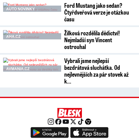
Ford Mustang jako sedan?
AUTO NOVINKY
Čtyřdveřová verze je otázkou
času
Žilková rozdělila dědictví!
AHA.CZ
Nejmladší syn Vincent
ostrouhal
Vybrali jsme nejlepší
bezdrátová sluchátka. Od
AVMANIA.CZ
nejlevnějších za pár stovek až
k…