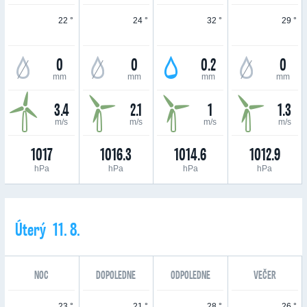
22 °
24 °
32 °
29 °
0
0
0.2
0
mm
mm
mm
mm
3.4
2.1
1
1.3
m/s
m/s
m/s
m/s
1017
1016.3
1014.6
1012.9
hPa
hPa
hPa
hPa
Úterý 11. 8.
NOC
DOPOLEDNE
ODPOLEDNE
VEČER
23 °
21 °
28 °
26 °