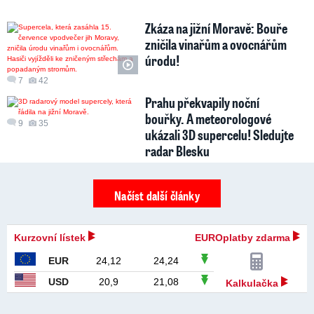
Zkáza na jižní Moravě: Bouře
zničila vinařům a ovocnářům
úrodu!
7
42
Prahu překvapily noční
bouřky. A meteorologové
9
35
ukázali 3D supercelu! Sledujte
radar Blesku
Načíst další články
Kurzovní lístek
EUROplatby zdarma
EUR
24,12
24,24
USD
20,9
21,08
Kalkulačka