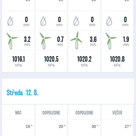
0
0
0
0
mm
mm
mm
mm
3.2
0.7
3.6
1.9
m/s
m/s
m/s
m/s
1016.1
1020.5
1020.2
1020.8
hPa
hPa
hPa
hPa
Středa 12. 8.
NOC
DOPOLEDNE
ODPOLEDNE
VEČER
19 °
20 °
30 °
27 °