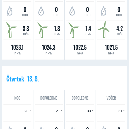
0
0
0
0
mm
mm
mm
mm
3.3
1.8
1.4
4.2
m/s
m/s
m/s
m/s
1023.1
1024.3
1022.5
1021.5
hPa
hPa
hPa
hPa
Čtvrtek 13. 8.
NOC
DOPOLEDNE
ODPOLEDNE
VEČER
20 °
21 °
33 °
31 °