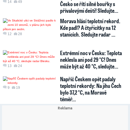
14
49
Česko se řítí silné bouřky s
přívalovými dešti! Sledujte…
Morava hlásí teplotní rekord.
Kde padl? A čtyřicítky na 12
stanicích. Sledujte radar …
12
28
Extrémní noc v Česku: Teplota
neklesla ani pod 29 °C! Dnes
může být až 40 °C, sledujte…
13
24
Napříč Českem opět padaly
teplotní rekordy: Na jihu Čech
9
19
bylo 37,2 °C, na Moravě
téměř…