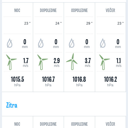
NOC
DOPOLEDNE
ODPOLEDNE
VEČER
23 °
24 °
29 °
23 °
0
0
0
0
mm
mm
mm
mm
1.7
2.9
3.7
1.1
m/s
m/s
m/s
m/s
1015.5
1016.7
1016.8
1016.2
hPa
hPa
hPa
hPa
Zítra
NOC
DOPOLEDNE
ODPOLEDNE
VEČER