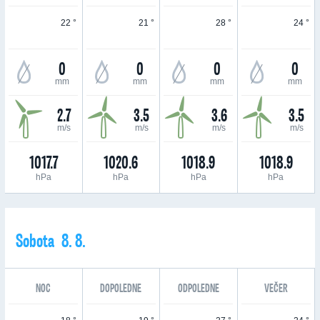
22 °
21 °
28 °
24 °
0
0
0
0
mm
mm
mm
mm
2.7
3.5
3.6
3.5
m/s
m/s
m/s
m/s
1017.7
1020.6
1018.9
1018.9
hPa
hPa
hPa
hPa
Sobota 8. 8.
NOC
DOPOLEDNE
ODPOLEDNE
VEČER