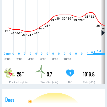
31 °
31 °
30 °
30 °
30 °
29 °
29 °
29 °
26 °
26 °
24 °
24 
23 °
22 °
22 °
22 °
21 °
21 °
1.4
0.7
0.6
0
mm
0
0
0
0
0
0
0
0
0
0
0
0
0
0
0:00
2:00
4:00
6:00
8:00
10:00
28 °
3.7
1016.8
3
Pocitová teplota
Síla větru (m/s)
BIO
Tlak (hPa)
Dnes