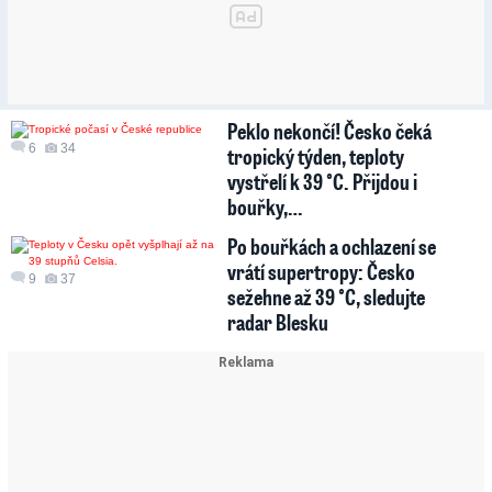
Peklo nekončí! Česko čeká
6
34
tropický týden, teploty
vystřelí k 39 °C. Přijdou i
bouřky,…
Po bouřkách a ochlazení se
vrátí supertropy: Česko
9
37
sežehne až 39 °C, sledujte
radar Blesku