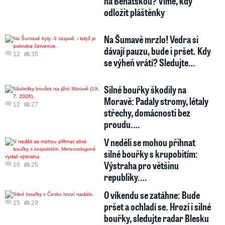
na Benátskou? Víme, kdy
odložit pláštěnky
Na Šumavě mrzlo! Vedra si
dávají pauzu, bude i pršet. Kdy
12
35
se výheň vrátí? Sledujte…
Silné bouřky škodily na
Moravě: Padaly stromy, létaly
12
27
střechy, domácnosti bez
proudu.…
V neděli se mohou přihnat
silné bouřky s krupobitím:
Výstraha pro většinu
16
25
republiky.…
O víkendu se zatáhne: Bude
15
29
pršet a ochladí se. Hrozí i silné
bouřky, sledujte radar Blesku