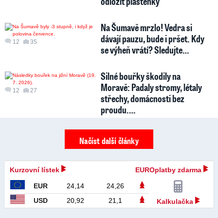
odložit pláštěnky
Na Šumavě mrzlo! Vedra si
dávají pauzu, bude i pršet. Kdy
12
35
se výheň vrátí? Sledujte…
Silné bouřky škodily na
Moravě: Padaly stromy, létaly
12
27
střechy, domácnosti bez
proudu.…
Načíst další články
Kurzovní lístek
EUROplatby zdarma
EUR
24,14
24,26
USD
20,92
21,1
Kalkulačka