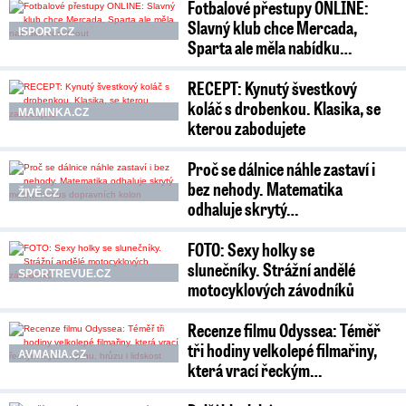
Fotbalové přestupy ONLINE:
Slavný klub chce Mercada,
ISPORT.CZ
Sparta ale měla nabídku…
RECEPT: Kynutý švestkový
koláč s drobenkou. Klasika, se
MAMINKA.CZ
kterou zabodujete
Proč se dálnice náhle zastaví i
bez nehody. Matematika
ŽIVĚ.CZ
odhaluje skrytý…
FOTO: Sexy holky se
slunečníky. Strážní andělé
SPORTREVUE.CZ
motocyklových závodníků
Recenze filmu Odyssea: Téměř
tři hodiny velkolepé filmařiny,
AVMANIA.CZ
která vrací řeckým…