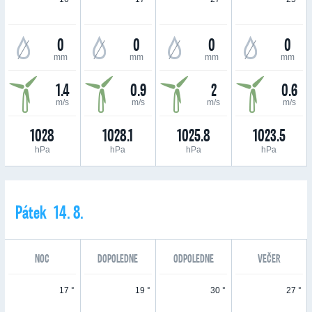
0
0
0
0
mm
mm
mm
mm
1.4
0.9
2
0.6
m/s
m/s
m/s
m/s
1028
1028.1
1025.8
1023.5
hPa
hPa
hPa
hPa
Pátek 14. 8.
NOC
DOPOLEDNE
ODPOLEDNE
VEČER
17 °
19 °
30 °
27 °