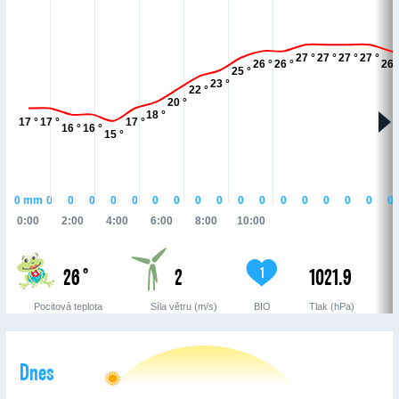
27 °
27 °
27 °
27 °
26 °
26 °
26 
25 °
23 °
22 °
20 °
18 °
17 °
17 °
17 °
16 °
16 °
15 °
0
mm
0
0
0
0
0
0
0
0
0
0
0
0
0
0
0
0
0
0:00
2:00
4:00
6:00
8:00
10:00
26 °
2
1021.9
1
Pocitová teplota
Síla větru (m/s)
BIO
Tlak (hPa)
Dnes