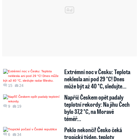
Extrémní noc v Česku: Teplota
neklesla ani pod 29 °C! Dnes
může být až 40 °C, sledujte…
15
24
Napříč Českem opět padaly
teplotní rekordy: Na jihu Čech
9
19
bylo 37,2 °C, na Moravě
téměř…
Peklo nekončí! Česko čeká
6
34
tropický týden, teploty