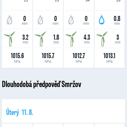
21 °
23 °
34 °
26 °
0
0
0
0.8
mm
mm
mm
mm
3.2
1.8
4.3
3
m/s
m/s
m/s
m/s
1015.6
1015.7
1012.7
1013.1
hPa
hPa
hPa
hPa
Dlouhodobá předpověď Smržov
Úterý 11. 8.