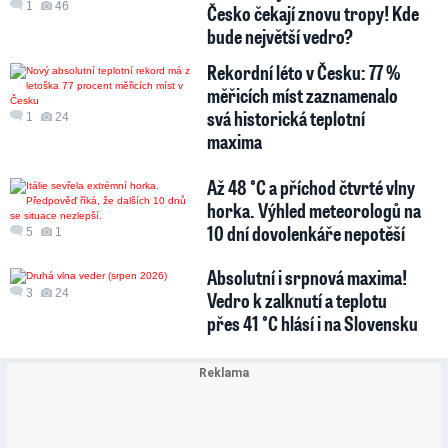
1
46
Česko čekají znovu tropy! Kde
bude největší vedro?
Rekordní léto v Česku: 77 %
měřicích míst zaznamenalo
svá historická teplotní
1
24
maxima
Až 48 °C a příchod čtvrté vlny
horka. Výhled meteorologů na
10 dní dovolenkáře nepotěší
5
1
Absolutní i srpnová maxima!
3
24
Vedro k zalknutí a teplotu
přes 41 °C hlásí i na Slovensku