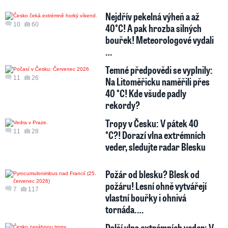
Nejdřív pekelná výheň a až
10
60
40°C! A pak hrozba silných
bouřek! Meteorologové vydali
…
Temné předpovědi se vyplnily:
11
26
Na Litoměřicku naměřili přes
40 °C! Kde všude padly
rekordy?
Tropy v Česku: V pátek 40
11
28
°C?! Dorazí vlna extrémních
veder, sledujte radar Blesku
Požár od blesku? Blesk od
požáru! Lesní ohně vytvářejí
7
117
vlastní bouřky i ohnivá
tornáda.…
Další vlna extrémních veder: V