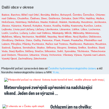
Další obce v okrese
Babice,
Barchov,
Běleč nad Orlicí,
Benátky,
Blešno,
Boharyně,
Černilov,
Černožice,
Chlumec
nad Cidlinou,
Chudeřice,
Čistěves,
Divec,
Dobřenice,
Dohalice,
Dolní Přím,
Habřina,
Hlušice,
Hněvčeves,
Holohlavy,
Hořiněves,
Hradec Králové,
Hrádek,
Humburky,
Hvozdnice,
Jeníkovice,
Jílovice,
Káranice,
Klamoš,
Kobylice,
Kosice,
Kosičky,
Králíky,
Kratonohy,
Kunčice,
Ledce,
Lejšovka,
Lhota pod Libčany,
Libčany,
Libníkovice,
Librantice,
Libřice,
Lišice,
Lochenice,
Lodín,
Lovčice,
Lužany,
Lužec nad Cidlinou,
Máslojedy,
Měník,
Mlékosrby,
Mokrovousy,
Myštěves,
Mžany,
Nechanice,
Neděliště,
Nepolisy,
Nové Město,
Nový Bydžov,
Obědovice,
Ohnišťany,
Olešnice,
Osice,
Osičky,
Petrovice,
Písek,
Prasek,
Praskačka,
Předměřice nad
Labem,
Převýšov,
Pšánky,
Puchlovice,
Račice nad Trotinou,
Radíkovice,
Radostov,
Roudnice,
Sadová,
Šaplava,
Sendražice,
Skalice,
Skřivany,
Sloupno,
Smidary,
Smiřice,
Sovětice,
Stará
Voda,
Starý Bydžov,
Stěžery,
Stračov,
Střezetice,
Světí,
Syrovátka,
Těchlovice,
Třebechovice
pod Orebem,
Třesovice,
Urbanice,
Vinary,
Vrchovnice,
Všestary,
Výrava,
Vysoká nad Labem,
Vysoký Újezd,
Zachrašťany,
Zdechovice
Předpověď počasí zpracovává data od
Českého hydrometeorologického ústavu
a též
Norského meteorologického ústavu a NRK
Yr.no
.
2
1
Meteorologové zveřejnili upřesnění na nadcházející
víkend. Jeden den se výrazně …
Ochlazení jen na chvilku: