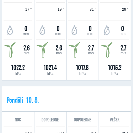
17 °
19 °
31 °
29 °
0
0
0
0
mm
mm
mm
mm
2.6
2.6
2.7
2.7
m/s
m/s
m/s
m/s
1022.2
1021.4
1017.8
1015.2
hPa
hPa
hPa
hPa
Pondělí 10. 8.
NOC
DOPOLEDNE
ODPOLEDNE
VEČER