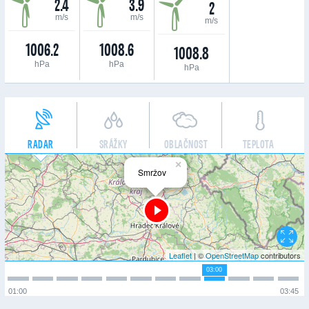
2.4
3.9
2
m/s
m/s
m/s
1006.2
1008.6
1008.8
hPa
hPa
hPa
RADAR
SRÁŽKY
OBLAČNOST
TEPLOTA
×
Smržov
Leaflet
| ©
OpenStreetMap
contributors
03:00
01:00
03:45