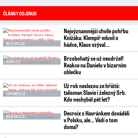
ČLÁNKY ODJINUD
Nejvýznamnější chvíle pohřbu
Knížáka: Klempíř mluvil o
hádce, Klaus vzýval…
BLESK.CZ
Brzobohatý se už neudržel!
AHA.CZ
Reakce na Danielu v bizarním
oblečku
Už rok neslezou ze hřiště:
talisman Slavie i železný Srb.
ISPORT.CZ
Kdo nechyběl pět let?
Decroix s Havránkem dováděli
BLESK.CZ
v Polsku, ale… Vědí o tom
doma?