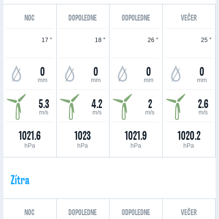
NOC
DOPOLEDNE
ODPOLEDNE
VEČER
17 °
18 °
26 °
25 °
0
0
0
0
mm
mm
mm
mm
5.3
4.2
2
2.6
m/s
m/s
m/s
m/s
1021.6
1023
1021.9
1020.2
hPa
hPa
hPa
hPa
Zítra
NOC
DOPOLEDNE
ODPOLEDNE
VEČER