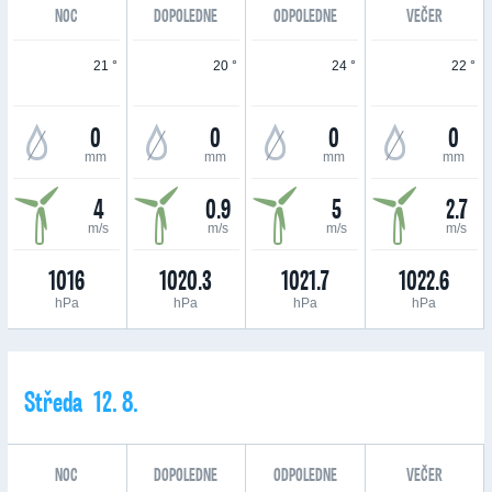
NOC
DOPOLEDNE
ODPOLEDNE
VEČER
21 °
20 °
24 °
22 °
0
0
0
0
mm
mm
mm
mm
4
0.9
5
2.7
m/s
m/s
m/s
m/s
1016
1020.3
1021.7
1022.6
hPa
hPa
hPa
hPa
Středa 12. 8.
NOC
DOPOLEDNE
ODPOLEDNE
VEČER