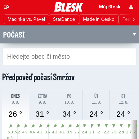
Můj Blesk
Macinka vs. Pavel
StarDance
Made in Česko
Festiva
POČASÍ
Předpověď počasí
Smržov
DNES
ZÍTRA
PO
ÚT
ST
8. 8.
9. 8.
10. 8.
11. 8.
12. 8.
26 °
31 °
34 °
24 °
24 °
5.3
5.2
4.9
4.6
4.2
3.6
4.2
4.1
3.5
2.7
2.4
2.1
2
2.2
2.6
2.9
2.7
2.
m/s