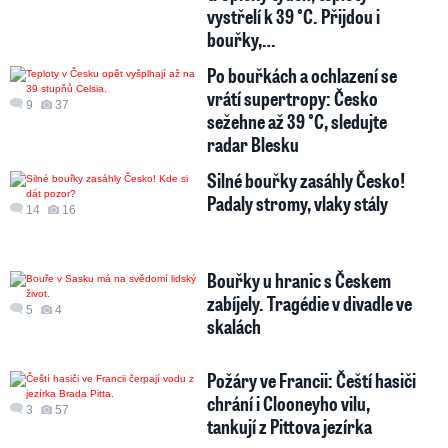
vystřelí k 39 °C. Přijdou i
bouřky,…
Po bouřkách a ochlazení se
vrátí supertropy: Česko
9
37
sežehne až 39 °C, sledujte
radar Blesku
Silné bouřky zasáhly Česko!
Padaly stromy, vlaky stály
14
16
Bouřky u hranic s Českem
zabíjely. Tragédie v divadle ve
5
4
skalách
Požáry ve Francii: Čeští hasiči
chrání i Clooneyho vilu,
3
57
tankují z Pittova jezírka