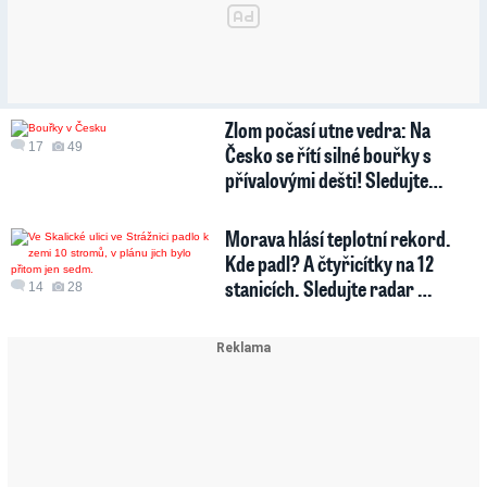
Zlom počasí utne vedra: Na
17
49
Česko se řítí silné bouřky s
přívalovými dešti! Sledujte…
Morava hlásí teplotní rekord.
Kde padl? A čtyřicítky na 12
stanicích. Sledujte radar …
14
28