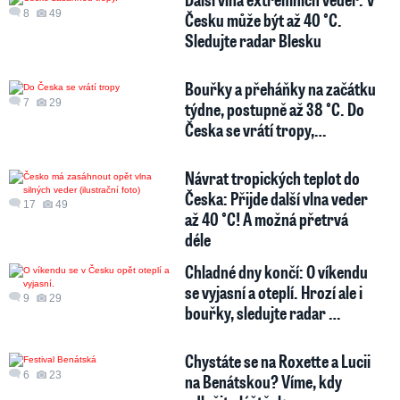
8
49
Česku může být až 40 °C.
Sledujte radar Blesku
Bouřky a přeháňky na začátku
7
29
týdne, postupně až 38 °C. Do
Česka se vrátí tropy,…
Návrat tropických teplot do
Česka: Přijde další vlna veder
17
49
až 40 °C! A možná přetrvá
déle
Chladné dny končí: O víkendu
se vyjasní a oteplí. Hrozí ale i
9
29
bouřky, sledujte radar …
Chystáte se na Roxette a Lucii
6
23
na Benátskou? Víme, kdy