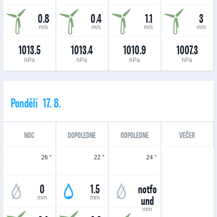
0.8
0.4
1.1
3
m/s
m/s
m/s
m/s
1013.5
1013.4
1010.9
1007.3
hPa
hPa
hPa
hPa
Pondělí 17. 8.
NOC
DOPOLEDNE
ODPOLEDNE
VEČER
26 °
22 °
24 °
0
1.5
notfo
und
mm
mm
mm