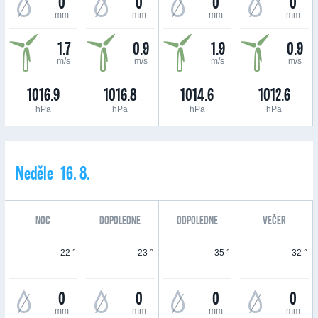
0
0
0
0
mm
mm
mm
mm
1.7
0.9
1.9
0.9
m/s
m/s
m/s
m/s
1016.9
1016.8
1014.6
1012.6
hPa
hPa
hPa
hPa
Neděle 16. 8.
NOC
DOPOLEDNE
ODPOLEDNE
VEČER
22 °
23 °
35 °
32 °
0
0
0
0
mm
mm
mm
mm