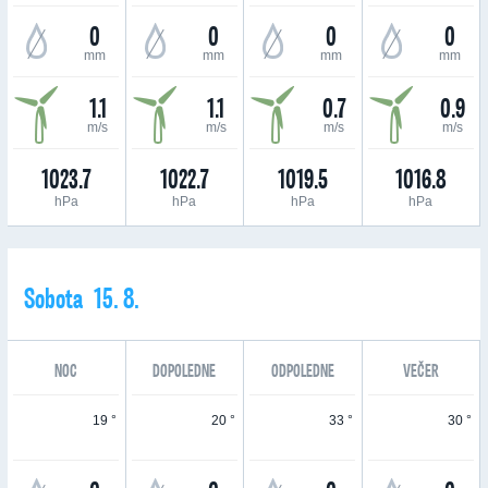
0
0
0
0
mm
mm
mm
mm
1.1
1.1
0.7
0.9
m/s
m/s
m/s
m/s
1023.7
1022.7
1019.5
1016.8
hPa
hPa
hPa
hPa
Sobota 15. 8.
NOC
DOPOLEDNE
ODPOLEDNE
VEČER
19 °
20 °
33 °
30 °