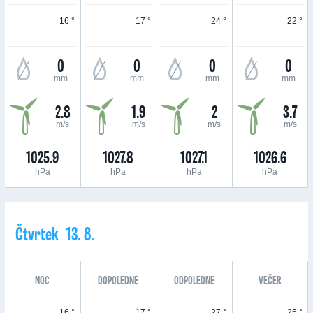
16 °
17 °
24 °
22 °
0
0
0
0
mm
mm
mm
mm
2.8
1.9
2
3.7
m/s
m/s
m/s
m/s
1025.9
1027.8
1027.1
1026.6
hPa
hPa
hPa
hPa
Čtvrtek 13. 8.
NOC
DOPOLEDNE
ODPOLEDNE
VEČER
16 °
17 °
27 °
25 °