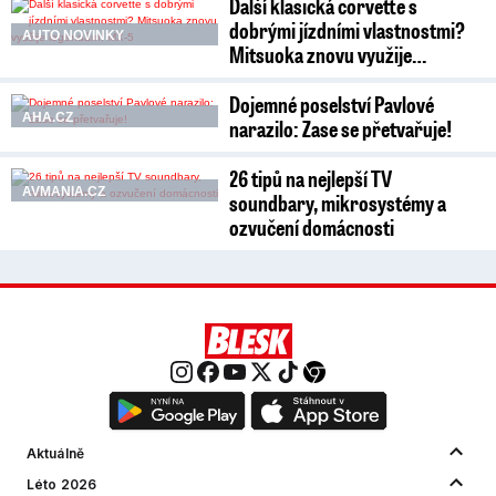
Další klasická corvette s
dobrými jízdními vlastnostmi?
AUTO NOVINKY
Mitsuoka znovu využije…
Dojemné poselství Pavlové
AHA.CZ
narazilo: Zase se přetvařuje!
26 tipů na nejlepší TV
AVMANIA.CZ
soundbary, mikrosystémy a
ozvučení domácnosti
Aktuálně
Léto 2026