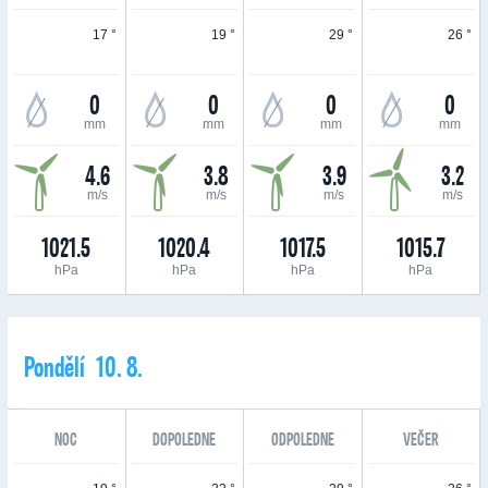
17 °
19 °
29 °
26 °
0
0
0
0
mm
mm
mm
mm
4.6
3.8
3.9
3.2
m/s
m/s
m/s
m/s
1021.5
1020.4
1017.5
1015.7
hPa
hPa
hPa
hPa
Pondělí 10. 8.
NOC
DOPOLEDNE
ODPOLEDNE
VEČER