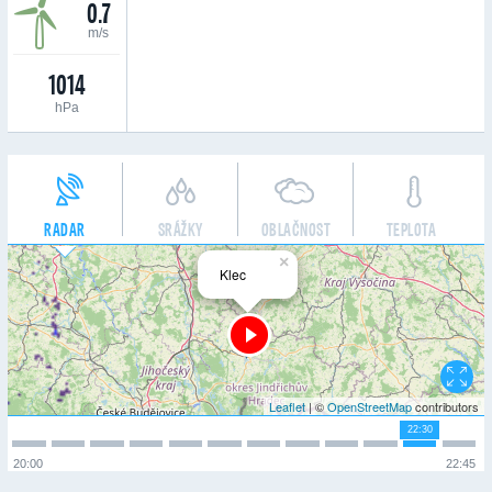
0.7
m/s
1014
hPa
RADAR
SRÁŽKY
OBLAČNOST
TEPLOTA
×
Klec
Leaflet
| ©
OpenStreetMap
contributors
22:30
20:00
22:45