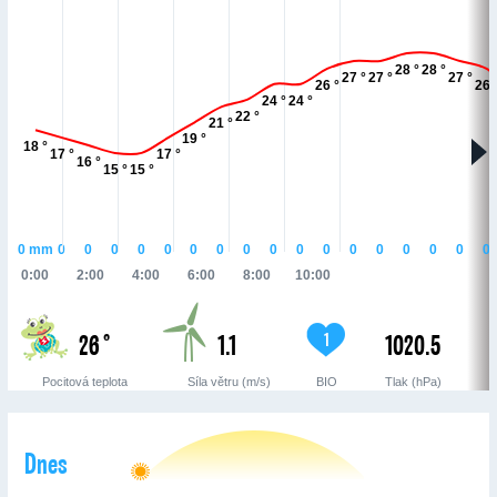
28 °
28 °
27 °
27 °
27 °
26 °
26 
24 °
24 °
22 °
21 °
19 °
18 °
17 °
17 °
16 °
15 °
15 °
0
mm
0
0
0
0
0
0
0
0
0
0
0
0
0
0
0
0
0
0:00
2:00
4:00
6:00
8:00
10:00
26 °
1.1
1020.5
1
Pocitová teplota
Síla větru (m/s)
BIO
Tlak (hPa)
Dnes