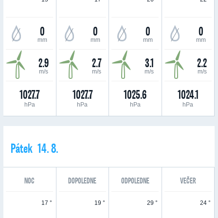
0
0
0
0
mm
mm
mm
mm
2.9
2.7
3.1
2.2
m/s
m/s
m/s
m/s
1027.7
1027.7
1025.6
1024.1
hPa
hPa
hPa
hPa
Pátek 14. 8.
NOC
DOPOLEDNE
ODPOLEDNE
VEČER
17 °
19 °
29 °
24 °