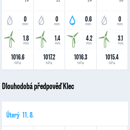
19 °
22 °
29 °
26 °
0
0
0.6
0
mm
mm
mm
mm
1.8
1.4
4.2
3.1
m/s
m/s
m/s
m/s
1016.6
1017.2
1016.3
1015.4
hPa
hPa
hPa
hPa
Dlouhodobá předpověď Klec
Úterý 11. 8.