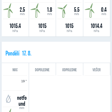
2.5
1.8
5.5
0.4
m/s
m/s
m/s
m/s
1015.4
1015
1015
1014.4
hPa
hPa
hPa
hPa
Pondělí 17. 8.
NOC
DOPOLEDNE
ODPOLEDNE
VEČER
19 °
notfo
und
mm