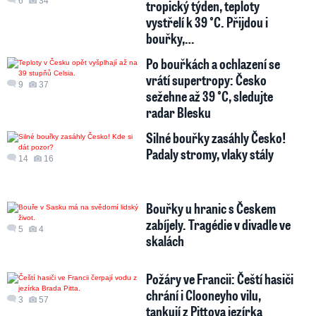
6
34
tropický týden, teploty
vystřelí k 39 °C. Přijdou i
bouřky,…
Po bouřkách a ochlazení se
vrátí supertropy: Česko
9
37
sežehne až 39 °C, sledujte
radar Blesku
Silné bouřky zasáhly Česko!
Padaly stromy, vlaky stály
14
16
Bouřky u hranic s Českem
zabíjely. Tragédie v divadle ve
5
4
skalách
Požáry ve Francii: Čeští hasiči
chrání i Clooneyho vilu,
3
57
tankují z Pittova jezírka