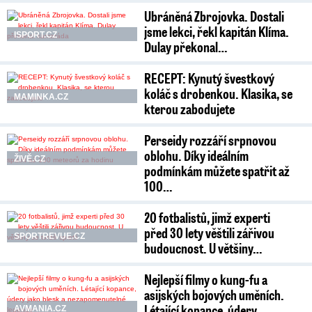
Ubráněná Zbrojovka. Dostali
jsme lekci, řekl kapitán Klíma.
ISPORT.CZ
Dulay překonal…
RECEPT: Kynutý švestkový
koláč s drobenkou. Klasika, se
MAMINKA.CZ
kterou zabodujete
Perseidy rozzáří srpnovou
oblohu. Díky ideálním
ŽIVĚ.CZ
podmínkám můžete spatřit až
100…
20 fotbalistů, jimž experti
před 30 lety věštili zářivou
SPORTREVUE.CZ
budoucnost. U většiny…
Nejlepší filmy o kung-fu a
asijských bojových uměních.
Létající kopance, údery…
AVMANIA.CZ