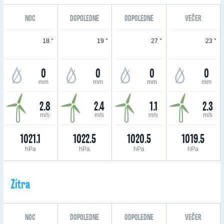
NOC
DOPOLEDNE
ODPOLEDNE
VEČER
18 °
19 °
27 °
23 °
0
0
0
0
mm
mm
mm
mm
2.8
2.4
1.1
2.3
m/s
m/s
m/s
m/s
1021.1
1022.5
1020.5
1019.5
hPa
hPa
hPa
hPa
Zítra
NOC
DOPOLEDNE
ODPOLEDNE
VEČER