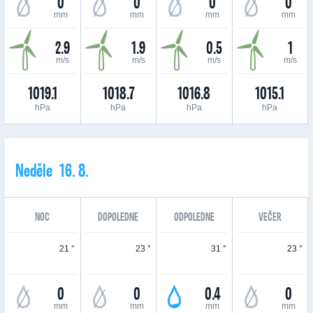
0
0
0
0
mm
mm
mm
mm
2.9
1.9
0.5
1
m/s
m/s
m/s
m/s
1019.1
1018.7
1016.8
1015.1
hPa
hPa
hPa
hPa
Neděle 16. 8.
NOC
DOPOLEDNE
ODPOLEDNE
VEČER
21 °
23 °
31 °
23 °
0
0
0.4
0
mm
mm
mm
mm