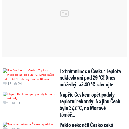
Extrémní noc v Česku: Teplota
neklesla ani pod 29 °C! Dnes
může být až 40 °C, sledujte…
15
24
Napříč Českem opět padaly
teplotní rekordy: Na jihu Čech
9
19
bylo 37,2 °C, na Moravě
téměř…
Peklo nekončí! Česko čeká