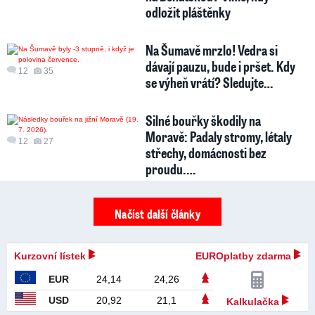
odložit pláštěnky
Na Šumavě mrzlo! Vedra si
dávají pauzu, bude i pršet. Kdy
12
35
se výheň vrátí? Sledujte…
Silné bouřky škodily na
Moravě: Padaly stromy, létaly
12
27
střechy, domácnosti bez
proudu.…
Načíst další články
Kurzovní lístek
EUROplatby zdarma
EUR
24,14
24,26
USD
20,92
21,1
Kalkulačka