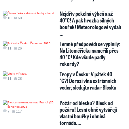
Nejdřív pekelná výheň a až
10
60
40°C! A pak hrozba silných
bouřek! Meteorologové vydali
…
Temné předpovědi se vyplnily:
11
26
Na Litoměřicku naměřili přes
40 °C! Kde všude padly
rekordy?
Tropy v Česku: V pátek 40
11
28
°C?! Dorazí vlna extrémních
veder, sledujte radar Blesku
Požár od blesku? Blesk od
požáru! Lesní ohně vytvářejí
7
117
vlastní bouřky i ohnivá
tornáda.…