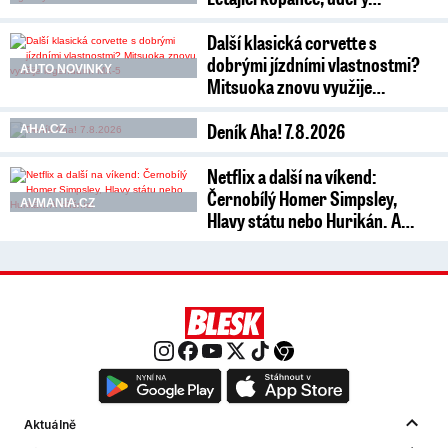
Další klasická corvette s
dobrými jízdními vlastnostmi?
AUTO NOVINKY
Mitsuoka znovu využije…
Deník Aha! 7.8.2026
AHA.CZ
Netflix a další na víkend:
Černobílý Homer Simpsley,
AVMANIA.CZ
Hlavy státu nebo Hurikán. A…
Aktuálně