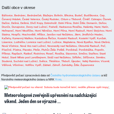
Další obce v okrese
Báňovice,
Bednárec,
Bednáreček,
Blažejov,
Bořetín,
Březina,
Budeč,
Budíškovice,
Cep,
Červený Hrádek,
České Velenice,
Český Rudolec,
Chlum u Třeboně,
Číměř,
Cizkrajov,
Člunek,
Dačice,
Dešná,
Deštná,
Dívčí Kopy,
Dobrohošť,
Dolní Pěna,
Dolní Žďár,
Domanín,
Doňov,
Drunče,
Dunajovice,
Dvory nad Lužnicí,
Frahelž,
Hadravova Rosička,
Halámky,
Hamr,
Hatín,
Heřmaneč,
Horní Meziříčko,
Horní Němčice,
Horní Pěna,
Horní Radouň,
Horní Skrýchov,
Horní
Slatina,
Hospříz,
Hrachoviště,
Hříšice,
Jarošov nad Nežárkou,
Jilem,
Jindřichův Hradec,
Kačlehy,
Kamenný Malíkov,
Kardašova Řečice,
Kostelní Radouň,
Kostelní Vydří,
Kunžak,
Lásenice,
Lodhéřov,
Lomnice nad Lužnicí,
Lužnice,
Majdalena,
Nová Bystřice,
Nová Olešná,
Nová Včelnice,
Nová Ves nad Lužnicí,
Novosedly nad Nežárkou,
Okrouhlá Radouň,
Peč,
Písečné,
Pístina,
Plavsko,
Pleše,
Pluhův Žďár,
Polště,
Ponědraž,
Ponědrážka,
Popelín,
Příbraz,
Rapšach,
Ratiboř,
Rodvínov,
Roseč,
Rosička,
Slavonice,
Smržov,
Staňkov,
Staré
Hobzí,
Staré Město pod Landštejnem,
Stráž nad Nežárkou,
Stříbřec,
Střížovice,
Strmilov,
Studená,
Suchdol nad Lužnicí,
Světce,
Třebětice,
Třeboň,
Újezdec,
Velký Ratmírov,
Vícemil,
Višňová,
Vlčetínec,
Volfířov,
Vydří,
Záblatí,
Záhoří,
Zahrádky,
Žďár,
Županovice
Předpověď počasí zpracovává data od
Českého hydrometeorologického ústavu
a též
Norského meteorologického ústavu a NRK
Yr.no
.
2
1
Meteorologové zveřejnili upřesnění na nadcházející
víkend. Jeden den se výrazně …