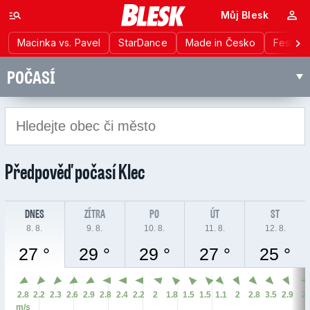
Můj Blesk
Macinka vs. Pavel
StarDance
Made in Česko
Festiva
POČASÍ
Předpověď počasí
Klec
DNES
ZÍTRA
PO
ÚT
ST
8. 8.
9. 8.
10. 8.
11. 8.
12. 8.
27 °
29 °
29 °
27 °
25 °
2.8
2.2
2.3
2.6
2.9
2.8
2.4
2.2
2
1.8
1.5
1.5
1.1
2
2.8
3.5
2.9
2
m/s