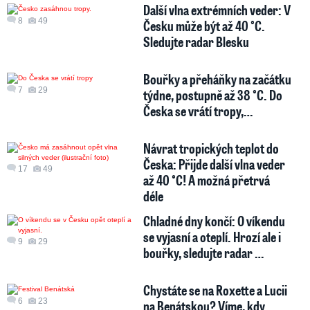
Další vlna extrémních veder: V
8
49
Česku může být až 40 °C.
Sledujte radar Blesku
Bouřky a přeháňky na začátku
7
29
týdne, postupně až 38 °C. Do
Česka se vrátí tropy,…
Návrat tropických teplot do
Česka: Přijde další vlna veder
17
49
až 40 °C! A možná přetrvá
déle
Chladné dny končí: O víkendu
se vyjasní a oteplí. Hrozí ale i
9
29
bouřky, sledujte radar …
Chystáte se na Roxette a Lucii
6
23
na Benátskou? Víme, kdy