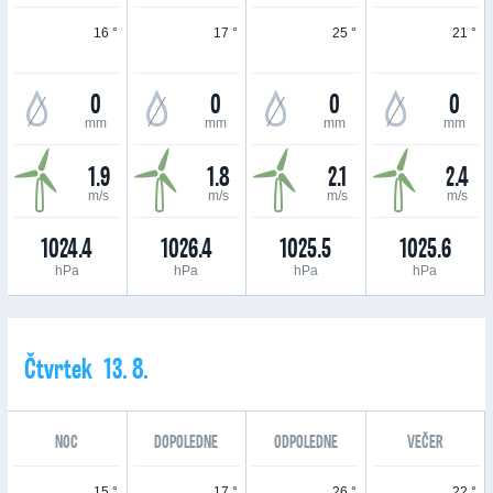
16 °
17 °
25 °
21 °
0
0
0
0
mm
mm
mm
mm
1.9
1.8
2.1
2.4
m/s
m/s
m/s
m/s
1024.4
1026.4
1025.5
1025.6
hPa
hPa
hPa
hPa
Čtvrtek 13. 8.
NOC
DOPOLEDNE
ODPOLEDNE
VEČER
15 °
17 °
26 °
22 °