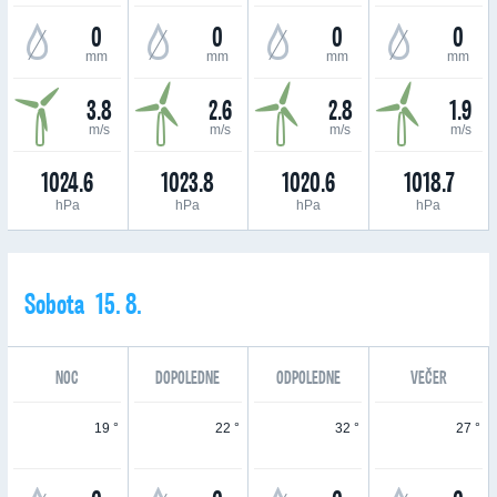
0
0
0
0
mm
mm
mm
mm
3.8
2.6
2.8
1.9
m/s
m/s
m/s
m/s
1024.6
1023.8
1020.6
1018.7
hPa
hPa
hPa
hPa
Sobota 15. 8.
NOC
DOPOLEDNE
ODPOLEDNE
VEČER
19 °
22 °
32 °
27 °