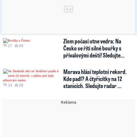
Zlom počasí utne vedra: Na
17
49
Česko se řítí silné bouřky s
přívalovými dešti! Sledujte…
Morava hlásí teplotní rekord.
Kde padl? A čtyřicítky na 12
stanicích. Sledujte radar …
14
28