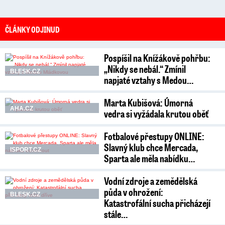
ČLÁNKY ODJINUD
Pospíšil na Knížákově pohřbu:
„Nikdy se nebál.“ Zmínil
BLESK.CZ
napjaté vztahy s Medou…
Marta Kubišová: Úmorná
AHA.CZ
vedra si vyžádala krutou oběť
Fotbalové přestupy ONLINE:
Slavný klub chce Mercada,
ISPORT.CZ
Sparta ale měla nabídku…
Vodní zdroje a zemědělská
půda v ohrožení:
BLESK.CZ
Katastrofální sucha přicházejí
stále…