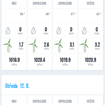
NOC
DOPOLEDNE
ODPOLEDNE
VEČER
20 °
18 °
27 °
22 °
0
0
0
0
mm
mm
mm
mm
1.7
2.6
3.1
3.2
m/s
m/s
m/s
m/s
1016.9
1020.4
1019.9
1020.9
hPa
hPa
hPa
hPa
Středa 12. 8.
NOC
DOPOLEDNE
ODPOLEDNE
VEČER