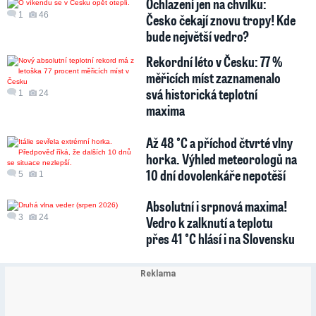
Ochlazení jen na chvilku:
1
46
Česko čekají znovu tropy! Kde
bude největší vedro?
Rekordní léto v Česku: 77 %
měřicích míst zaznamenalo
svá historická teplotní
1
24
maxima
Až 48 °C a příchod čtvrté vlny
horka. Výhled meteorologů na
10 dní dovolenkáře nepotěší
5
1
Absolutní i srpnová maxima!
3
24
Vedro k zalknutí a teplotu
přes 41 °C hlásí i na Slovensku