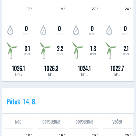
17 °
19 °
27 °
24 °
0
0
0
0
mm
mm
mm
mm
3.1
2.2
1.3
2.1
m/s
m/s
m/s
m/s
1026.1
1026.3
1024.1
1022.7
hPa
hPa
hPa
hPa
Pátek 14. 8.
NOC
DOPOLEDNE
ODPOLEDNE
VEČER
18 °
19 °
29 °
25 °