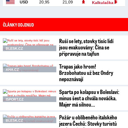
USD
20,95
21,09
Kalkulačka
ČLÁNKY ODJINUD
Ruší se lety, stovky tisíc lidí
jsou evakuovány: Čína se
BLESK.CZ
připravuje na tajfun
Trapas jako hrom!
AHA.CZ
Brzobohatou už bez Ondry
nepoznávají
Sparta po kolapsu v Boleslavi:
minus šest a chvála nováčka.
ISPORT.CZ
Majer má silnou…
Požár u oblíbeného italského
BLESK.CZ
jezera Čechů: Stovky turistů