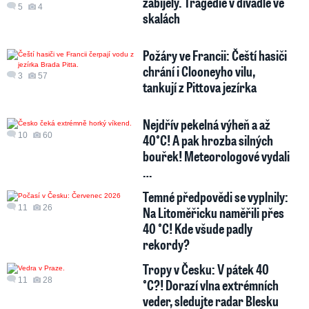
zabíjely. Tragédie v divadle ve
5
4
skalách
Požáry ve Francii: Čeští hasiči
chrání i Clooneyho vilu,
3
57
tankují z Pittova jezírka
Nejdřív pekelná výheň a až
10
60
40°C! A pak hrozba silných
bouřek! Meteorologové vydali
…
Temné předpovědi se vyplnily:
11
26
Na Litoměřicku naměřili přes
40 °C! Kde všude padly
rekordy?
Tropy v Česku: V pátek 40
11
28
°C?! Dorazí vlna extrémních
veder, sledujte radar Blesku