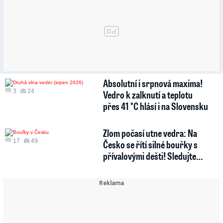
Absolutní i srpnová maxima!
3
24
Vedro k zalknutí a teplotu
přes 41 °C hlásí i na Slovensku
Zlom počasí utne vedra: Na
17
49
Česko se řítí silné bouřky s
přívalovými dešti! Sledujte…