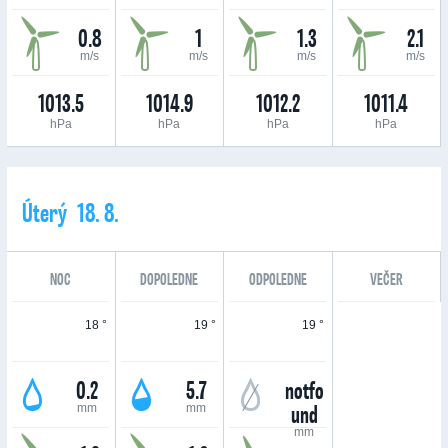
0.8
1
1.3
2.1
m/s
m/s
m/s
m/s
1013.5
1014.9
1012.2
1011.4
hPa
hPa
hPa
hPa
Úterý 18. 8.
NOC
DOPOLEDNE
ODPOLEDNE
VEČER
18 °
19 °
19 °
0.2
5.7
notfo
und
mm
mm
mm