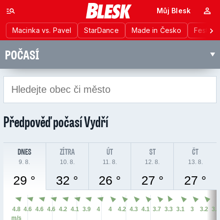
Můj Blesk
Macinka vs. Pavel
StarDance
Made in Česko
Festiva
POČASÍ
Předpověď počasí
Vydří
DNES
ZÍTRA
ÚT
ST
ČT
9. 8.
10. 8.
11. 8.
12. 8.
13. 8.
29 °
32 °
26 °
27 °
27 °
4.8
4.6
4.6
4.6
4.2
4.1
3.9
4
4
4.2
4.3
4.1
3.7
3.3
3.1
3
3.2
3.
m/s