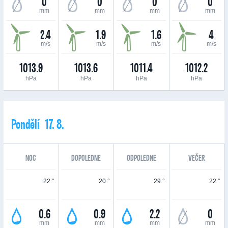
0
0
0
0
mm
mm
mm
mm
2.4
1.9
1.6
4
m/s
m/s
m/s
m/s
1013.9
1013.6
1011.4
1012.2
hPa
hPa
hPa
hPa
Pondělí 17. 8.
NOC
DOPOLEDNE
ODPOLEDNE
VEČER
22 °
20 °
29 °
22 °
0.6
0.9
2.2
0
mm
mm
mm
mm