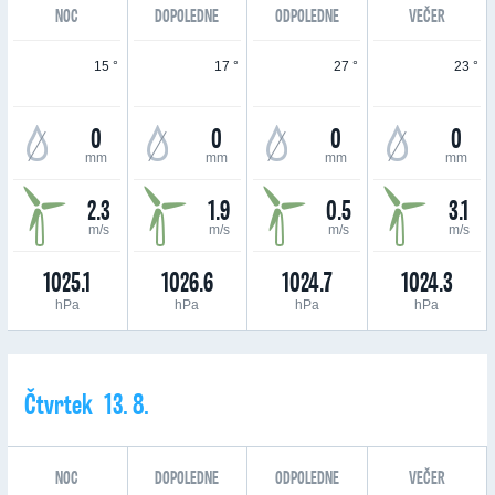
NOC
DOPOLEDNE
ODPOLEDNE
VEČER
15 °
17 °
27 °
23 °
0
0
0
0
mm
mm
mm
mm
2.3
1.9
0.5
3.1
m/s
m/s
m/s
m/s
1025.1
1026.6
1024.7
1024.3
hPa
hPa
hPa
hPa
Čtvrtek 13. 8.
NOC
DOPOLEDNE
ODPOLEDNE
VEČER