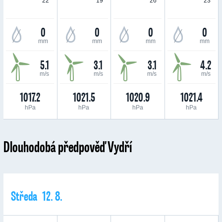
22 °
19 °
26 °
23 °
0
0
0
0
mm
mm
mm
mm
5.1
3.1
3.1
4.2
m/s
m/s
m/s
m/s
1017.2
1021.5
1020.9
1021.4
hPa
hPa
hPa
hPa
Dlouhodobá předpověď Vydří
Středa 12. 8.