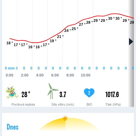
30 °
30 °
29 °
29 °
29 °
28 °
28 
27 °
25 °
24 °
21 °
19 °
18 °
17 °
17 °
17 °
16 °
16 °
0
mm
0
0
0
0
0
0
0
0
0
0
0
0
0
0
0
0
0
0:00
2:00
4:00
6:00
8:00
10:00
28 °
3.7
1017.6
2
Pocitová teplota
Síla větru (m/s)
BIO
Tlak (hPa)
Dnes