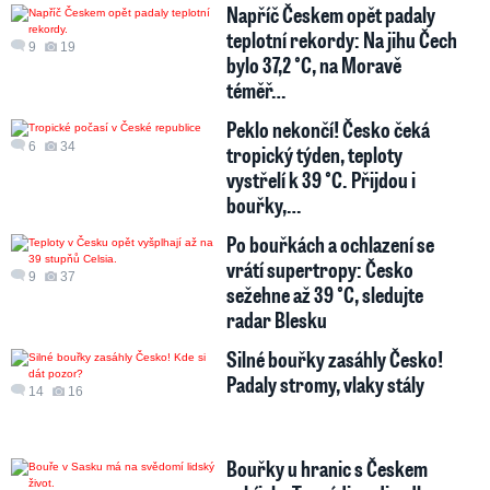
Napříč Českem opět padaly
teplotní rekordy: Na jihu Čech
9
19
bylo 37,2 °C, na Moravě
téměř…
Peklo nekončí! Česko čeká
6
34
tropický týden, teploty
vystřelí k 39 °C. Přijdou i
bouřky,…
Po bouřkách a ochlazení se
vrátí supertropy: Česko
9
37
sežehne až 39 °C, sledujte
radar Blesku
Silné bouřky zasáhly Česko!
Padaly stromy, vlaky stály
14
16
Bouřky u hranic s Českem