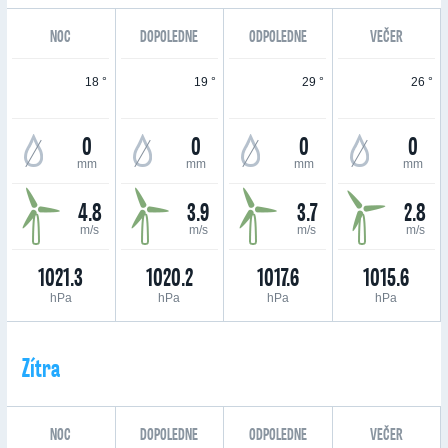
NOC
DOPOLEDNE
ODPOLEDNE
VEČER
18 °
19 °
29 °
26 °
0
0
0
0
mm
mm
mm
mm
4.8
3.9
3.7
2.8
m/s
m/s
m/s
m/s
1021.3
1020.2
1017.6
1015.6
hPa
hPa
hPa
hPa
Zítra
NOC
DOPOLEDNE
ODPOLEDNE
VEČER