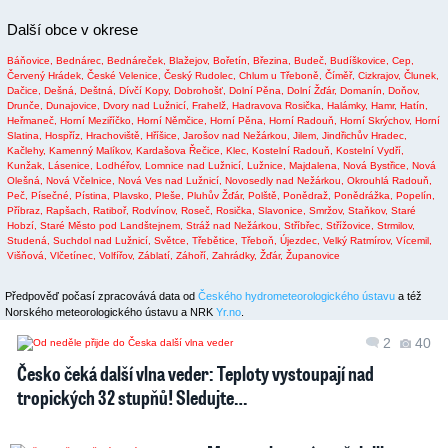
Další obce v okrese
Báňovice,
Bednárec,
Bednáreček,
Blažejov,
Bořetín,
Březina,
Budeč,
Budíškovice,
Cep,
Červený Hrádek,
České Velenice,
Český Rudolec,
Chlum u Třeboně,
Číměř,
Cizkrajov,
Člunek,
Dačice,
Dešná,
Deštná,
Dívčí Kopy,
Dobrohošť,
Dolní Pěna,
Dolní Žďár,
Domanín,
Doňov,
Drunče,
Dunajovice,
Dvory nad Lužnicí,
Frahelž,
Hadravova Rosička,
Halámky,
Hamr,
Hatín,
Heřmaneč,
Horní Meziříčko,
Horní Němčice,
Horní Pěna,
Horní Radouň,
Horní Skrýchov,
Horní
Slatina,
Hospříz,
Hrachoviště,
Hříšice,
Jarošov nad Nežárkou,
Jilem,
Jindřichův Hradec,
Kačlehy,
Kamenný Malíkov,
Kardašova Řečice,
Klec,
Kostelní Radouň,
Kostelní Vydří,
Kunžak,
Lásenice,
Lodhéřov,
Lomnice nad Lužnicí,
Lužnice,
Majdalena,
Nová Bystřice,
Nová
Olešná,
Nová Včelnice,
Nová Ves nad Lužnicí,
Novosedly nad Nežárkou,
Okrouhlá Radouň,
Peč,
Písečné,
Pístina,
Plavsko,
Pleše,
Pluhův Žďár,
Polště,
Ponědraž,
Ponědrážka,
Popelín,
Příbraz,
Rapšach,
Ratiboř,
Rodvínov,
Roseč,
Rosička,
Slavonice,
Smržov,
Staňkov,
Staré
Hobzí,
Staré Město pod Landštejnem,
Stráž nad Nežárkou,
Stříbřec,
Střížovice,
Strmilov,
Studená,
Suchdol nad Lužnicí,
Světce,
Třebětice,
Třeboň,
Újezdec,
Velký Ratmírov,
Vícemil,
Višňová,
Vlčetínec,
Volfířov,
Záblatí,
Záhoří,
Zahrádky,
Žďár,
Županovice
Předpověď počasí zpracovává data od
Českého hydrometeorologického ústavu
a též
Norského meteorologického ústavu a NRK
Yr.no
.
2
40
Česko čeká další vlna veder: Teploty vystoupají nad
tropických 32 stupňů! Sledujte…