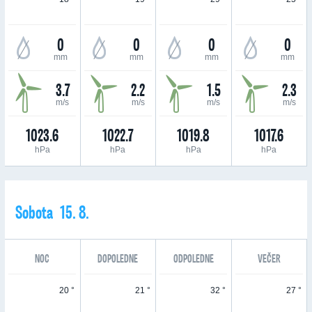
0
0
0
0
mm
mm
mm
mm
3.7
2.2
1.5
2.3
m/s
m/s
m/s
m/s
1023.6
1022.7
1019.8
1017.6
hPa
hPa
hPa
hPa
Sobota 15. 8.
NOC
DOPOLEDNE
ODPOLEDNE
VEČER
20 °
21 °
32 °
27 °