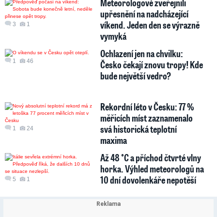
Meteorologové zveřejnili
upřesnění na nadcházející
víkend. Jeden den se výrazně
3
1
vymyká
Ochlazení jen na chvilku:
1
46
Česko čekají znovu tropy! Kde
bude největší vedro?
Rekordní léto v Česku: 77 %
měřicích míst zaznamenalo
svá historická teplotní
1
24
maxima
Až 48 °C a příchod čtvrté vlny
horka. Výhled meteorologů na
10 dní dovolenkáře nepotěší
5
1