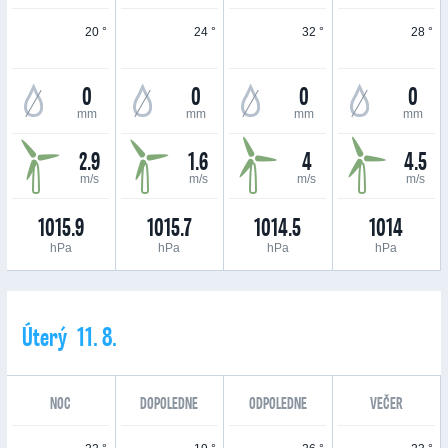
20 °
24 °
32 °
28 °
0
0
0
0
mm
mm
mm
mm
2.9
1.6
4
4.5
m/s
m/s
m/s
m/s
1015.9
1015.7
1014.5
1014
hPa
hPa
hPa
hPa
Úterý 11. 8.
NOC
DOPOLEDNE
ODPOLEDNE
VEČER