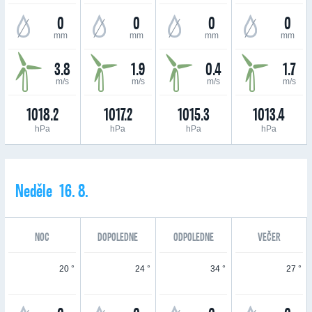
0
0
0
0
mm
mm
mm
mm
3.8
1.9
0.4
1.7
m/s
m/s
m/s
m/s
1018.2
1017.2
1015.3
1013.4
hPa
hPa
hPa
hPa
Neděle 16. 8.
NOC
DOPOLEDNE
ODPOLEDNE
VEČER
20 °
24 °
34 °
27 °