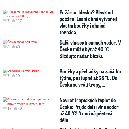
Požár od blesku? Blesk od
požáru! Lesní ohně vytvářejí
7
117
vlastní bouřky i ohnivá
tornáda.…
Další vlna extrémních veder: V
8
49
Česku může být až 40 °C.
Sledujte radar Blesku
Bouřky a přeháňky na začátku
7
29
týdne, postupně až 38 °C. Do
Česka se vrátí tropy,…
Návrat tropických teplot do
Česka: Přijde další vlna veder
17
49
až 40 °C! A možná přetrvá
déle