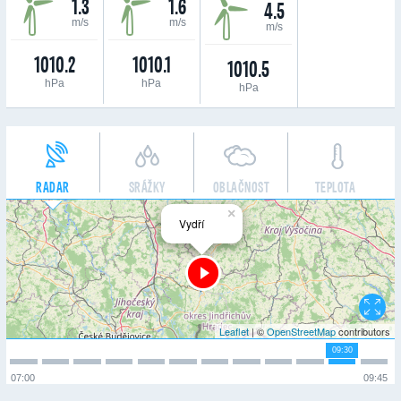
1.3
1.6
4.5
m/s
m/s
m/s
1010.2
1010.1
1010.5
hPa
hPa
hPa
RADAR
SRÁŽKY
OBLAČNOST
TEPLOTA
×
Vydří
Leaflet
| ©
OpenStreetMap
contributors
09:30
07:00
09:45