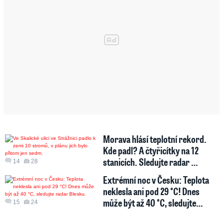
Morava hlásí teplotní rekord.
Kde padl? A čtyřicítky na 12
stanicích. Sledujte radar …
14
28
Extrémní noc v Česku: Teplota
neklesla ani pod 29 °C! Dnes
může být až 40 °C, sledujte…
15
24