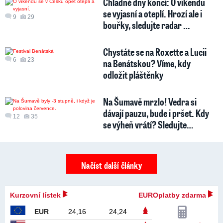
Chladné dny končí: O víkendu
se vyjasní a oteplí. Hrozí ale i
9
29
bouřky, sledujte radar …
Chystáte se na Roxette a Lucii
6
23
na Benátskou? Víme, kdy
odložit pláštěnky
Na Šumavě mrzlo! Vedra si
dávají pauzu, bude i pršet. Kdy
12
35
se výheň vrátí? Sledujte…
Načíst další články
Kurzovní lístek
EUROplatby zdarma
EUR
24,16
24,24