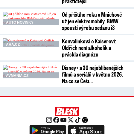
praktičtější
Od příštího roku v Mnichově
už jen elektromobily. BMW
AUTO NOVINKY
spouští výrobu sedanu i3
Konvalinková o Kaiserovi:
AHA.CZ
Oldřich není alkoholik a
práskla diagnózu
Disney+ a 30 nejoblíbenějších
filmů a seriálů v květnu 2026.
AVMANIA.CZ
Na co se Češi…