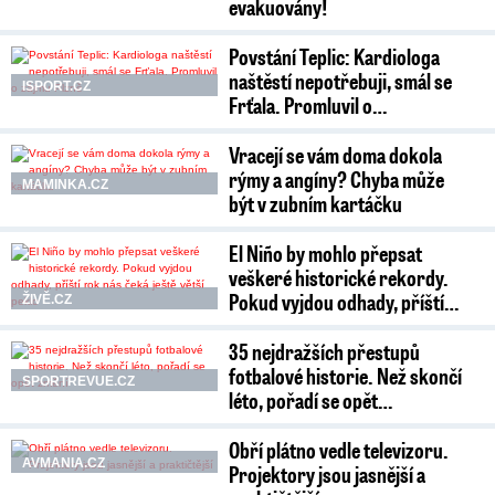
evakuovány!
Povstání Teplic: Kardiologa
naštěstí nepotřebuji, smál se
ISPORT.CZ
Frťala. Promluvil o…
Vracejí se vám doma dokola
rýmy a angíny? Chyba může
MAMINKA.CZ
být v zubním kartáčku
El Niño by mohlo přepsat
veškeré historické rekordy.
Pokud vyjdou odhady, příští…
ŽIVĚ.CZ
35 nejdražších přestupů
fotbalové historie. Než skončí
SPORTREVUE.CZ
léto, pořadí se opět…
Obří plátno vedle televizoru.
AVMANIA.CZ
Projektory jsou jasnější a