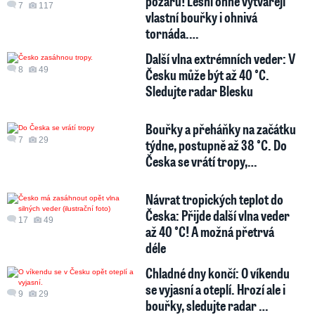
požáru! Lesní ohně vytvářejí
7
117
vlastní bouřky i ohnivá
tornáda.…
Další vlna extrémních veder: V
8
49
Česku může být až 40 °C.
Sledujte radar Blesku
Bouřky a přeháňky na začátku
7
29
týdne, postupně až 38 °C. Do
Česka se vrátí tropy,…
Návrat tropických teplot do
Česka: Přijde další vlna veder
17
49
až 40 °C! A možná přetrvá
déle
Chladné dny končí: O víkendu
se vyjasní a oteplí. Hrozí ale i
9
29
bouřky, sledujte radar …