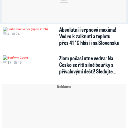
Absolutní i srpnová maxima!
4
24
Vedro k zalknutí a teplotu
přes 41 °C hlásí i na Slovensku
Zlom počasí utne vedra: Na
17
49
Česko se řítí silné bouřky s
přívalovými dešti! Sledujte…