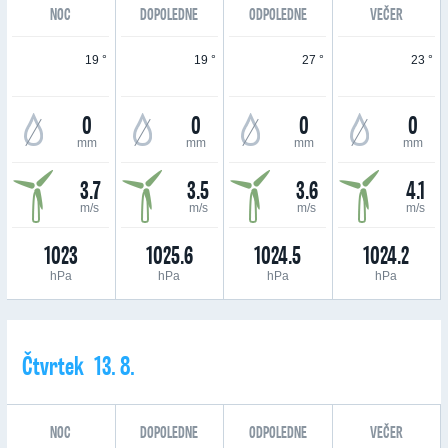
NOC
DOPOLEDNE
ODPOLEDNE
VEČER
19 °
19 °
27 °
23 °
0
0
0
0
mm
mm
mm
mm
3.7
3.5
3.6
4.1
m/s
m/s
m/s
m/s
1023
1025.6
1024.5
1024.2
hPa
hPa
hPa
hPa
Čtvrtek 13. 8.
NOC
DOPOLEDNE
ODPOLEDNE
VEČER