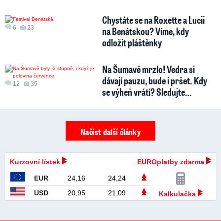
Chystáte se na Roxette a Lucii
6
23
na Benátskou? Víme, kdy
odložit pláštěnky
Na Šumavě mrzlo! Vedra si
dávají pauzu, bude i pršet. Kdy
12
35
se výheň vrátí? Sledujte…
Načíst další články
Kurzovní lístek
EUROplatby zdarma
EUR
24,16
24,24
USD
20,95
21,09
Kalkulačka