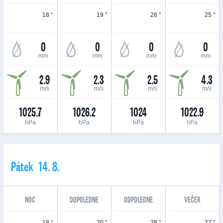
18 °
19 °
28 °
25 °
0
0
0
0
mm
mm
mm
mm
2.9
2.3
2.5
4.3
m/s
m/s
m/s
m/s
1025.7
1026.2
1024
1022.9
hPa
hPa
hPa
hPa
Pátek 14. 8.
NOC
DOPOLEDNE
ODPOLEDNE
VEČER
18 °
20 °
29 °
27 °