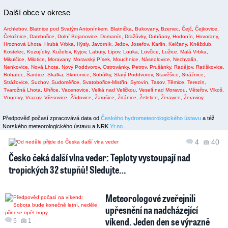
Další obce v okrese
Archlebov,
Blatnice pod Svatým Antonínkem,
Blatnička,
Bukovany,
Bzenec,
Čejč,
Čejkovice,
Čeložnice,
Dambořice,
Dolní Bojanovice,
Domanín,
Dražůvky,
Dubňany,
Hodonín,
Hovorany,
Hroznová Lhota,
Hrubá Vrbka,
Hýsly,
Javorník,
Ježov,
Josefov,
Karlín,
Kelčany,
Kněždub,
Kostelec,
Kozojídky,
Kuželov,
Kyjov,
Labuty,
Lipov,
Louka,
Lovčice,
Lužice,
Malá Vrbka,
Mikulčice,
Milotice,
Moravany,
Moravský Písek,
Mouchnice,
Násedlovice,
Nechvalín,
Nenkovice,
Nová Lhota,
Nový Poddvorov,
Ostrovánky,
Petrov,
Prušánky,
Radějov,
Ratíškovice,
Rohatec,
Šardice,
Skalka,
Skoronice,
Sobůlky,
Starý Poddvorov,
Stavěšice,
Strážnice,
Strážovice,
Suchov,
Sudoměřice,
Svatobořice-Mistřín,
Syrovín,
Tasov,
Těmice,
Terezín,
Tvarožná Lhota,
Uhřice,
Vacenovice,
Velká nad Veličkou,
Veselí nad Moravou,
Věteřov,
Vlkoš,
Vnorovy,
Vracov,
Vřesovice,
Žádovice,
Žarošice,
Ždánice,
Želetice,
Žeravice,
Žeraviny
Předpověď počasí zpracovává data od
Českého hydrometeorologického ústavu
a též
Norského meteorologického ústavu a NRK
Yr.no
.
4
40
Česko čeká další vlna veder: Teploty vystoupají nad
tropických 32 stupňů! Sledujte…
Meteorologové zveřejnili
upřesnění na nadcházející
víkend. Jeden den se výrazně
5
1