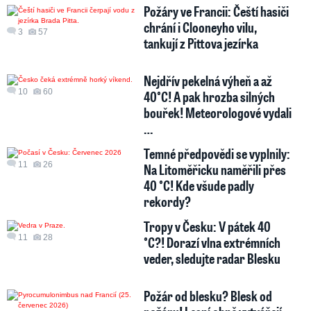
Požáry ve Francii: Čeští hasiči
chrání i Clooneyho vilu,
3
57
tankují z Pittova jezírka
Nejdřív pekelná výheň a až
10
60
40°C! A pak hrozba silných
bouřek! Meteorologové vydali
…
Temné předpovědi se vyplnily:
11
26
Na Litoměřicku naměřili přes
40 °C! Kde všude padly
rekordy?
Tropy v Česku: V pátek 40
11
28
°C?! Dorazí vlna extrémních
veder, sledujte radar Blesku
Požár od blesku? Blesk od