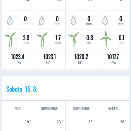
0
0
0
0
mm
mm
mm
mm
2.8
1.7
0.8
0.1
m/s
m/s
m/s
m/s
1023.4
1023.1
1020.2
1017.7
hPa
hPa
hPa
hPa
Sobota 15. 8.
NOC
DOPOLEDNE
ODPOLEDNE
VEČER
19 °
23 °
32 °
28 °