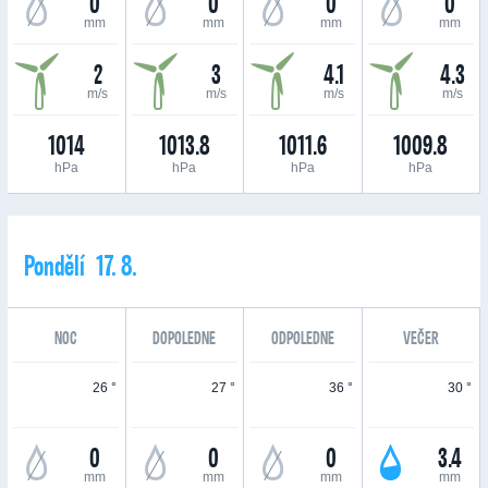
0
0
0
0
mm
mm
mm
mm
2
3
4.1
4.3
m/s
m/s
m/s
m/s
1014
1013.8
1011.6
1009.8
hPa
hPa
hPa
hPa
Pondělí 17. 8.
NOC
DOPOLEDNE
ODPOLEDNE
VEČER
26 °
27 °
36 °
30 °
0
0
0
3.4
mm
mm
mm
mm