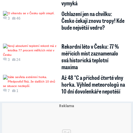
vymyká
Ochlazení jen na chvilku:
3
46
Česko čekají znovu tropy! Kde
bude největší vedro?
Rekordní léto v Česku: 77 %
měřicích míst zaznamenalo
svá historická teplotní
3
24
maxima
Až 48 °C a příchod čtvrté vlny
horka. Výhled meteorologů na
10 dní dovolenkáře nepotěší
7
1