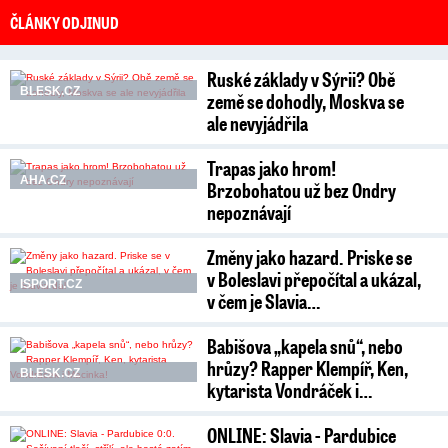
ČLÁNKY ODJINUD
Ruské základy v Sýrii? Obě
BLESK.CZ
země se dohodly, Moskva se
ale nevyjádřila
Trapas jako hrom!
AHA.CZ
Brzobohatou už bez Ondry
nepoznávají
Změny jako hazard. Priske se
v Boleslavi přepočítal a ukázal,
ISPORT.CZ
v čem je Slavia…
Babišova „kapela snů“, nebo
hrůzy? Rapper Klempíř, Ken,
BLESK.CZ
kytarista Vondráček i…
ONLINE: Slavia - Pardubice