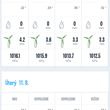
22 °
24 °
35 °
31 °
0
0
0
0
mm
mm
mm
mm
4.2
3.6
3.3
3.3
m/s
m/s
m/s
m/s
1016.1
1015.9
1013.7
1012.5
hPa
hPa
hPa
hPa
Úterý 11. 8.
NOC
DOPOLEDNE
ODPOLEDNE
VEČER