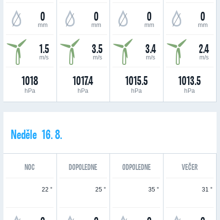
0
0
0
0
mm
mm
mm
mm
1.5
3.5
3.4
2.4
m/s
m/s
m/s
m/s
1018
1017.4
1015.5
1013.5
hPa
hPa
hPa
hPa
Neděle 16. 8.
NOC
DOPOLEDNE
ODPOLEDNE
VEČER
22 °
25 °
35 °
31 °