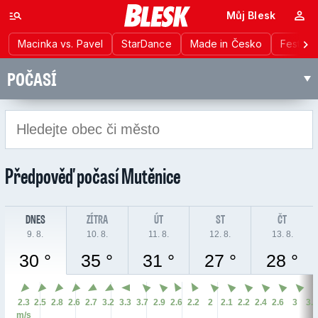
Můj Blesk
Macinka vs. Pavel
StarDance
Made in Česko
Festiva
POČASÍ
Předpověď počasí
Mutěnice
DNES
ZÍTRA
ÚT
ST
ČT
9. 8.
10. 8.
11. 8.
12. 8.
13. 8.
30 °
35 °
31 °
27 °
28 °
2.3
2.5
2.8
2.6
2.7
3.2
3.3
3.7
2.9
2.6
2.2
2
2.1
2.2
2.4
2.6
3
3.
m/s