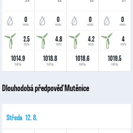
23 °
22 °
31 °
27 °
0
0
0
0
mm
mm
mm
mm
2.5
4.8
4.2
4
m/s
m/s
m/s
m/s
1014.9
1018.8
1018.6
1019.5
hPa
hPa
hPa
hPa
Dlouhodobá předpověď Mutěnice
Středa 12. 8.