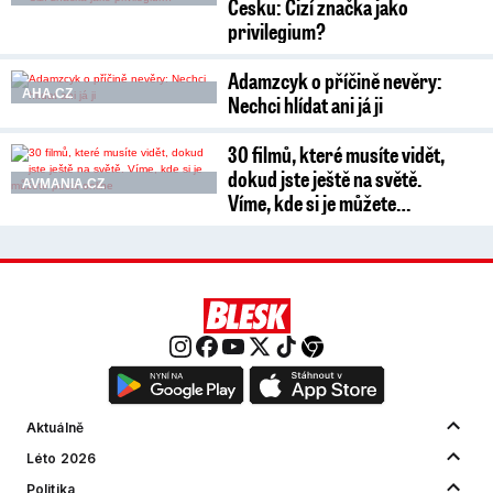
Česku: Cizí značka jako
privilegium?
Adamzcyk o příčině nevěry:
AHA.CZ
Nechci hlídat ani já ji
30 filmů, které musíte vidět,
dokud jste ještě na světě.
AVMANIA.CZ
Víme, kde si je můžete…
Aktuálně
Léto 2026
Politika