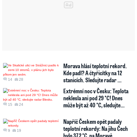
Morava hlásí teplotní rekord.
Kde padl? A čtyřicítky na 12
stanicích. Sledujte radar …
14
28
Extrémní noc v Česku: Teplota
neklesla ani pod 29 °C! Dnes
může být až 40 °C, sledujte…
15
24
Napříč Českem opět padaly
teplotní rekordy: Na jihu Čech
9
19
bylo 37,2 °C, na Moravě