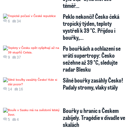
téměř…
Peklo nekončí! Česko čeká
6
34
tropický týden, teploty
vystřelí k 39 °C. Přijdou i
bouřky,…
Po bouřkách a ochlazení se
vrátí supertropy: Česko
9
37
sežehne až 39 °C, sledujte
radar Blesku
Silné bouřky zasáhly Česko!
Padaly stromy, vlaky stály
14
16
Bouřky u hranic s Českem
zabíjely. Tragédie v divadle ve
5
4
skalách