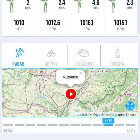
2
2.4
4.9
2.3
m/s
m/s
m/s
m/s
1010
1012.5
1015.1
1015.1
hPa
hPa
hPa
hPa
RADAR
SRÁŽKY
OBLAČNOST
TEPLOTA
×
Mutěnice
Leaflet
| ©
OpenStreetMap
contributors
14:15
12:00
14:45