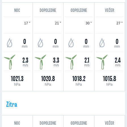
NOC
DOPOLEDNE
ODPOLEDNE
VEČER
17 °
21 °
30 °
27 °
0
0
0
0
mm
mm
mm
mm
2.3
3.3
2.1
2.4
m/s
m/s
m/s
m/s
1021.3
1020.8
1018.2
1015.8
hPa
hPa
hPa
hPa
Zítra
NOC
DOPOLEDNE
ODPOLEDNE
VEČER