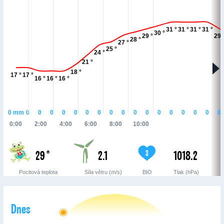
31 °
31 °
31 °
31 °
30 °
29 °
29 
28 °
27 °
25 °
24 °
21 °
18 °
17 °
17 °
16 °
16 °
16 °
0
mm
0
0
0
0
0
0
0
0
0
0
0
0
0
0
0
0
0
0:00
2:00
4:00
6:00
8:00
10:00
29 °
2.1
1018.2
3
Pocitová teplota
Síla větru (m/s)
BIO
Tlak (hPa)
Dnes