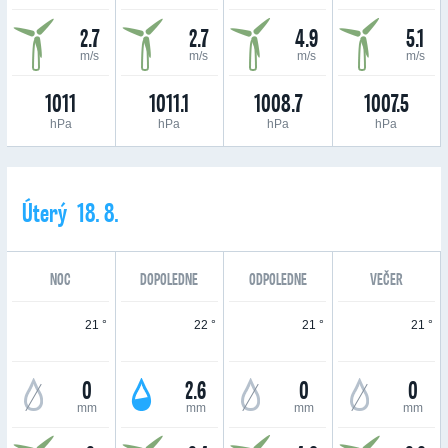
2.7
2.7
4.9
5.1
m/s
m/s
m/s
m/s
1011
1011.1
1008.7
1007.5
hPa
hPa
hPa
hPa
Úterý 18. 8.
NOC
DOPOLEDNE
ODPOLEDNE
VEČER
21 °
22 °
21 °
21 °
0
2.6
0
0
mm
mm
mm
mm