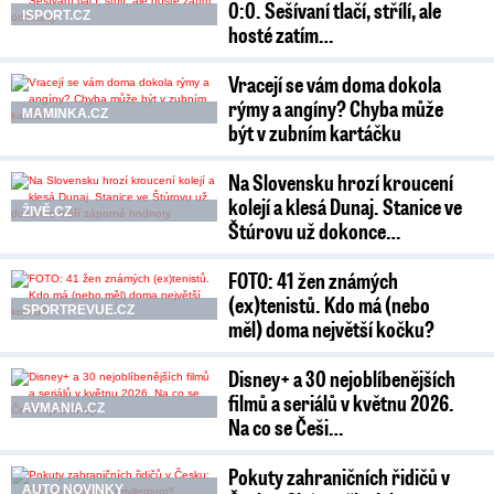
0:0. Sešívaní tlačí, střílí, ale
ISPORT.CZ
hosté zatím…
Vracejí se vám doma dokola
rýmy a angíny? Chyba může
MAMINKA.CZ
být v zubním kartáčku
Na Slovensku hrozí kroucení
kolejí a klesá Dunaj. Stanice ve
ŽIVĚ.CZ
Štúrovu už dokonce…
FOTO: 41 žen známých
(ex)tenistů. Kdo má (nebo
SPORTREVUE.CZ
měl) doma největší kočku?
Disney+ a 30 nejoblíbenějších
filmů a seriálů v květnu 2026.
AVMANIA.CZ
Na co se Češi…
Pokuty zahraničních řidičů v
AUTO NOVINKY