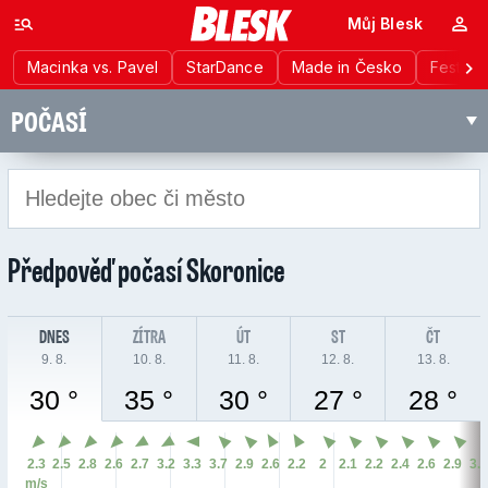
Můj Blesk
Macinka vs. Pavel
StarDance
Made in Česko
Festiva
POČASÍ
Předpověď počasí
Skoronice
DNES
ZÍTRA
ÚT
ST
ČT
9. 8.
10. 8.
11. 8.
12. 8.
13. 8.
30 °
35 °
30 °
27 °
28 °
2.3
2.5
2.8
2.6
2.7
3.2
3.3
3.7
2.9
2.6
2.2
2
2.1
2.2
2.4
2.6
2.9
3.
m/s