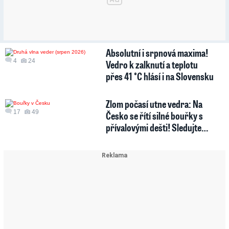
Absolutní i srpnová maxima!
4
24
Vedro k zalknutí a teplotu
přes 41 °C hlásí i na Slovensku
Zlom počasí utne vedra: Na
17
49
Česko se řítí silné bouřky s
přívalovými dešti! Sledujte…