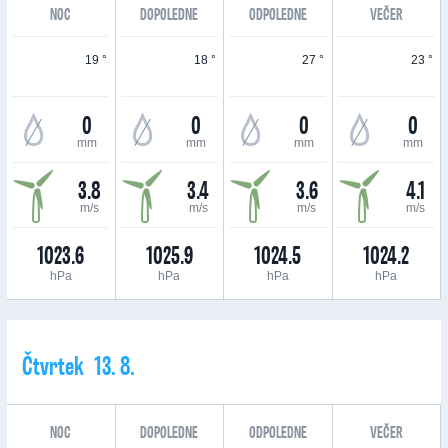
NOC
DOPOLEDNE
ODPOLEDNE
VEČER
19 °
18 °
27 °
23 °
0
0
0
0
mm
mm
mm
mm
3.8
3.4
3.6
4.1
m/s
m/s
m/s
m/s
1023.6
1025.9
1024.5
1024.2
hPa
hPa
hPa
hPa
Čtvrtek 13. 8.
NOC
DOPOLEDNE
ODPOLEDNE
VEČER