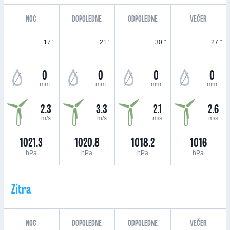
NOC
DOPOLEDNE
ODPOLEDNE
VEČER
17 °
21 °
30 °
27 °
0
0
0
0
mm
mm
mm
mm
2.3
3.3
2.1
2.6
m/s
m/s
m/s
m/s
1021.3
1020.8
1018.2
1016
hPa
hPa
hPa
hPa
Zítra
NOC
DOPOLEDNE
ODPOLEDNE
VEČER