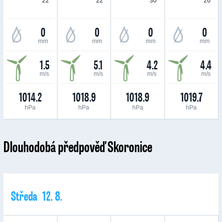
22 °
22 °
30 °
26 °
0
0
0
0
mm
mm
mm
mm
1.5
5.1
4.2
4.4
m/s
m/s
m/s
m/s
1014.2
1018.9
1018.9
1019.7
hPa
hPa
hPa
hPa
Dlouhodobá předpověď Skoronice
Středa 12. 8.