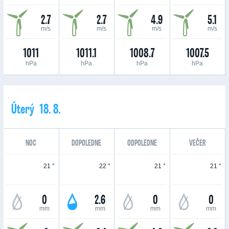
2.7
2.7
4.9
5.1
m/s
m/s
m/s
m/s
1011
1011.1
1008.7
1007.5
hPa
hPa
hPa
hPa
Úterý 18. 8.
NOC
DOPOLEDNE
ODPOLEDNE
VEČER
21 °
22 °
21 °
21 °
0
2.6
0
0
mm
mm
mm
mm