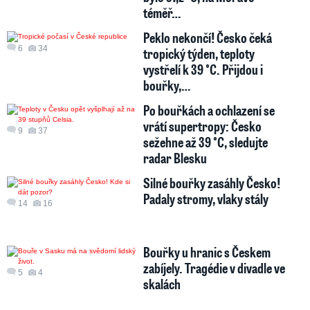
téměř…
Peklo nekončí! Česko čeká
6
34
tropický týden, teploty
vystřelí k 39 °C. Přijdou i
bouřky,…
Po bouřkách a ochlazení se
vrátí supertropy: Česko
9
37
sežehne až 39 °C, sledujte
radar Blesku
Silné bouřky zasáhly Česko!
Padaly stromy, vlaky stály
14
16
Bouřky u hranic s Českem
zabíjely. Tragédie v divadle ve
5
4
skalách