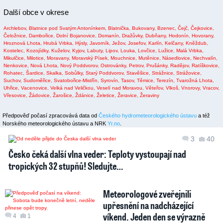
Další obce v okrese
Archlebov,
Blatnice pod Svatým Antonínkem,
Blatnička,
Bukovany,
Bzenec,
Čejč,
Čejkovice,
Čeložnice,
Dambořice,
Dolní Bojanovice,
Domanín,
Dražůvky,
Dubňany,
Hodonín,
Hovorany,
Hroznová Lhota,
Hrubá Vrbka,
Hýsly,
Javorník,
Ježov,
Josefov,
Karlín,
Kelčany,
Kněždub,
Kostelec,
Kozojídky,
Kuželov,
Kyjov,
Labuty,
Lipov,
Louka,
Lovčice,
Lužice,
Malá Vrbka,
Mikulčice,
Milotice,
Moravany,
Moravský Písek,
Mouchnice,
Mutěnice,
Násedlovice,
Nechvalín,
Nenkovice,
Nová Lhota,
Nový Poddvorov,
Ostrovánky,
Petrov,
Prušánky,
Radějov,
Ratíškovice,
Rohatec,
Šardice,
Skalka,
Sobůlky,
Starý Poddvorov,
Stavěšice,
Strážnice,
Strážovice,
Suchov,
Sudoměřice,
Svatobořice-Mistřín,
Syrovín,
Tasov,
Těmice,
Terezín,
Tvarožná Lhota,
Uhřice,
Vacenovice,
Velká nad Veličkou,
Veselí nad Moravou,
Věteřov,
Vlkoš,
Vnorovy,
Vracov,
Vřesovice,
Žádovice,
Žarošice,
Ždánice,
Želetice,
Žeravice,
Žeraviny
Předpověď počasí zpracovává data od
Českého hydrometeorologického ústavu
a též
Norského meteorologického ústavu a NRK
Yr.no
.
3
40
Česko čeká další vlna veder: Teploty vystoupají nad
tropických 32 stupňů! Sledujte…
Meteorologové zveřejnili
upřesnění na nadcházející
víkend. Jeden den se výrazně
4
1