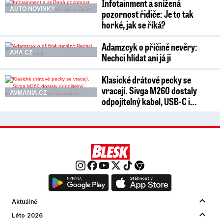
Infotainment a snížená
AUTO NOVINKY
pozornost řidiče: Je to tak
horké, jak se říká?
Adamzcyk o příčině nevěry:
AHA.CZ
Nechci hlídat ani já ji
Klasické drátové pecky se
vracejí. Sivga M260 dostaly
AVMANIA.CZ
odpojitelný kabel, USB-C i…
Aktuálně
Léto 2026