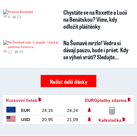
Chystáte se na Roxette a Lucii
6
23
na Benátskou? Víme, kdy
odložit pláštěnky
Na Šumavě mrzlo! Vedra si
dávají pauzu, bude i pršet. Kdy
12
35
se výheň vrátí? Sledujte…
Načíst další články
Kurzovní lístek
EUROplatby zdarma
EUR
24,16
24,24
USD
20,95
21,09
Kalkulačka