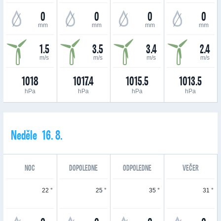
0
0
0
0
mm
mm
mm
mm
1.5
3.5
3.4
2.4
m/s
m/s
m/s
m/s
1018
1017.4
1015.5
1013.5
hPa
hPa
hPa
hPa
Neděle 16. 8.
NOC
DOPOLEDNE
ODPOLEDNE
VEČER
22 °
25 °
35 °
31 °