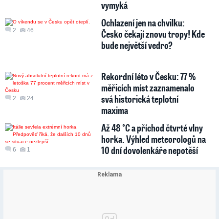
vymyká
Ochlazení jen na chvilku:
2
46
Česko čekají znovu tropy! Kde
bude největší vedro?
Rekordní léto v Česku: 77 %
měřicích míst zaznamenalo
svá historická teplotní
2
24
maxima
Až 48 °C a příchod čtvrté vlny
horka. Výhled meteorologů na
10 dní dovolenkáře nepotěší
6
1