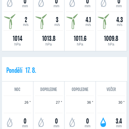
0
0
0
0
mm
mm
mm
mm
2
3
4.1
4.3
m/s
m/s
m/s
m/s
1014
1013.8
1011.6
1009.8
hPa
hPa
hPa
hPa
Pondělí 17. 8.
NOC
DOPOLEDNE
ODPOLEDNE
VEČER
26 °
27 °
36 °
30 °
0
0
0
3.4
mm
mm
mm
mm