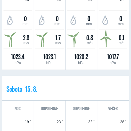
0
0
0
0
mm
mm
mm
mm
2.8
1.7
0.8
0.1
m/s
m/s
m/s
m/s
1023.4
1023.1
1020.2
1017.7
hPa
hPa
hPa
hPa
Sobota 15. 8.
NOC
DOPOLEDNE
ODPOLEDNE
VEČER
19 °
23 °
32 °
28 °