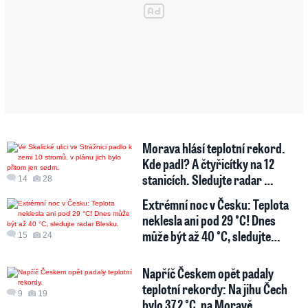
Morava hlásí teplotní rekord.
Kde padl? A čtyřicítky na 12
stanicích. Sledujte radar …
14
28
Extrémní noc v Česku: Teplota
neklesla ani pod 29 °C! Dnes
může být až 40 °C, sledujte…
15
24
Napříč Českem opět padaly
teplotní rekordy: Na jihu Čech
9
19
bylo 37,2 °C, na Moravě