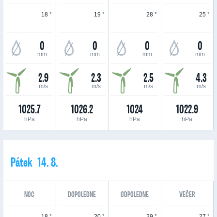
18 °
19 °
28 °
25 °
0
0
0
0
mm
mm
mm
mm
2.9
2.3
2.5
4.3
m/s
m/s
m/s
m/s
1025.7
1026.2
1024
1022.9
hPa
hPa
hPa
hPa
Pátek 14. 8.
NOC
DOPOLEDNE
ODPOLEDNE
VEČER
18 °
20 °
29 °
27 °