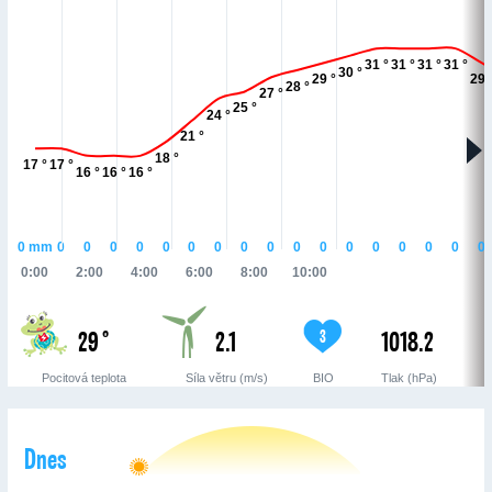
31 °
31 °
31 °
31 °
30 °
29 °
29 
28 °
27 °
25 °
24 °
21 °
18 °
17 °
17 °
16 °
16 °
16 °
0
mm
0
0
0
0
0
0
0
0
0
0
0
0
0
0
0
0
0
0:00
2:00
4:00
6:00
8:00
10:00
29 °
2.1
1018.2
3
Pocitová teplota
Síla větru (m/s)
BIO
Tlak (hPa)
Dnes