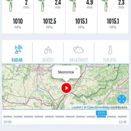
2
2.4
4.9
2.3
m/s
m/s
m/s
m/s
1010
1012.5
1015.1
1015.1
hPa
hPa
hPa
hPa
RADAR
SRÁŽKY
OBLAČNOST
TEPLOTA
×
Skoronice
Leaflet
| ©
OpenStreetMap
contributors
12:15
10:00
12:45