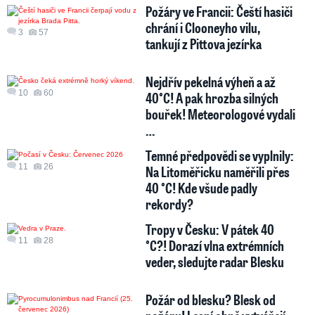
Požáry ve Francii: Čeští hasiči
chrání i Clooneyho vilu,
3
57
tankují z Pittova jezírka
Nejdřív pekelná výheň a až
10
60
40°C! A pak hrozba silných
bouřek! Meteorologové vydali
…
Temné předpovědi se vyplnily:
11
26
Na Litoměřicku naměřili přes
40 °C! Kde všude padly
rekordy?
Tropy v Česku: V pátek 40
11
28
°C?! Dorazí vlna extrémních
veder, sledujte radar Blesku
Požár od blesku? Blesk od