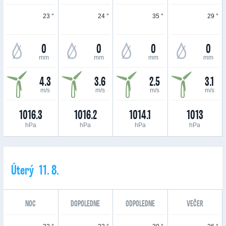
23 °
24 °
35 °
29 °
0
0
0
0
mm
mm
mm
mm
4.3
3.6
2.5
3.1
m/s
m/s
m/s
m/s
1016.3
1016.2
1014.1
1013
hPa
hPa
hPa
hPa
Úterý 11. 8.
NOC
DOPOLEDNE
ODPOLEDNE
VEČER