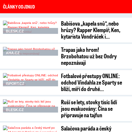
ČLÁNKY ODJINUD
Babišova „kapela snů“, nebo
hrůzy? Rapper Klempíř, Ken,
BLESK.CZ
kytarista Vondráček i…
Trapas jako hrom!
AHA.CZ
Brzobohatou už bez Ondry
nepoznávají
Fotbalové přestupy ONLINE:
odchod Vindahla ze Sparty se
ISPORT.CZ
blíží, míří do druhé…
Ruší se lety, stovky tisíc lidí
jsou evakuovány: Čína se
BLESK.CZ
připravuje na tajfun
Salačova paráda a český