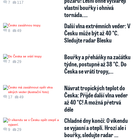
požáru! Lesní ohně vytvářejí
7
117
vlastní bouřky i ohnivá
tornáda.…
Další vlna extrémních veder: V
8
49
Česku může být až 40 °C.
Sledujte radar Blesku
Bouřky a přeháňky na začátku
7
29
týdne, postupně až 38 °C. Do
Česka se vrátí tropy,…
Návrat tropických teplot do
Česka: Přijde další vlna veder
17
49
až 40 °C! A možná přetrvá
déle
Chladné dny končí: O víkendu
se vyjasní a oteplí. Hrozí ale i
9
29
bouřky, sledujte radar …