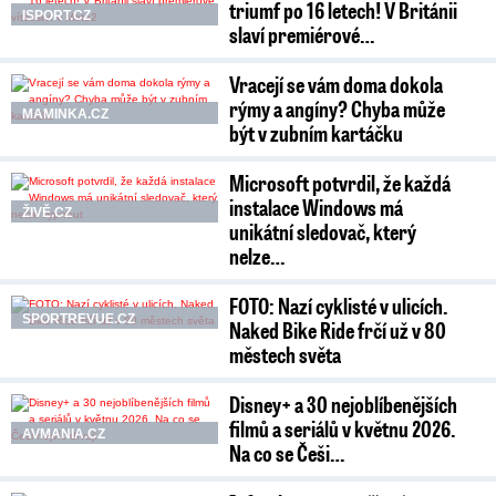
triumf po 16 letech! V Británii
ISPORT.CZ
slaví premiérové…
Vracejí se vám doma dokola
rýmy a angíny? Chyba může
MAMINKA.CZ
být v zubním kartáčku
Microsoft potvrdil, že každá
instalace Windows má
ŽIVĚ.CZ
unikátní sledovač, který
nelze…
FOTO: Nazí cyklisté v ulicích.
SPORTREVUE.CZ
Naked Bike Ride frčí už v 80
městech světa
Disney+ a 30 nejoblíbenějších
filmů a seriálů v květnu 2026.
AVMANIA.CZ
Na co se Češi…