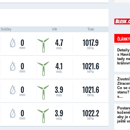
Srážky
Vítr
Tlak
ČLÁNKY
0
4.7
1017.9
mm
m/s
hPa
Detaily
s Havr
tady ne
0
4.1
1021.6
králov
mm
m/s
hPa
Životní
Ztrace
0
3.9
1021.6
Co se 
stanu? 
mm
m/s
hPa
s…
Postare
0
3.9
1022.2
kožené
aby je
mm
m/s
hPa
ještě 