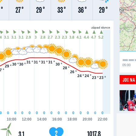
 °
27 °
29 °
33 °
36 °
29 °
západ slunce
.4
3.1
3.1
3.1
2.9
3
2.8
2.7
2.3
2.3
3.8
4.1
4.4
4.7
5.2
31 °
31 °
31 °
31 °
30 °
30 °
30 °
05:00
29 °
28 °
7 °
26 °
24 °
24 °
23 °
23 °
JDI NA
0
0
0
0
0
0
0
0
0
0
0
0
0
0
0
10:00
12:00
14:00
16:00
18:00
20:00
22:00
2
1017.8
3.1