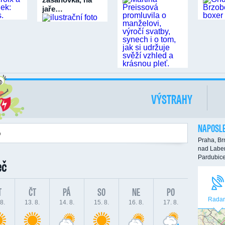
jaře…
VÝSTRAHY
NAPOSLE
Praha,
Br
nad Labe
Pardubic
eč
T
ČT
PÁ
SO
NE
PO
Radar
8.
13. 8.
14. 8.
15. 8.
16. 8.
17. 8.