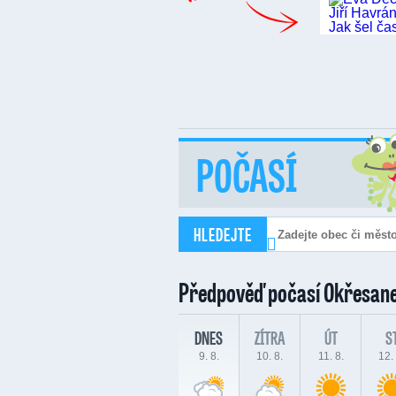
POČASÍ
HLEDEJTE
Předpověď počasí
Okřesan
DNES
ZÍTRA
ÚT
S
9. 8.
10. 8.
11. 8.
12. 