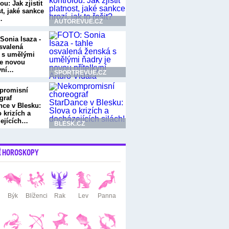
ou: Jak zjistit
t, jaké sankce
…
AUTOREVUE.CZ
Sonia Isaza -
osvalená
 s umělými
je novou
kyní…
SPORTREVUE.CZ
promisní
graf
nce v Blesku:
 krizích a
ejících…
BLESK.CZ
Í HOROSKOPY
Býk
Blíženci
Rak
Lev
Panna