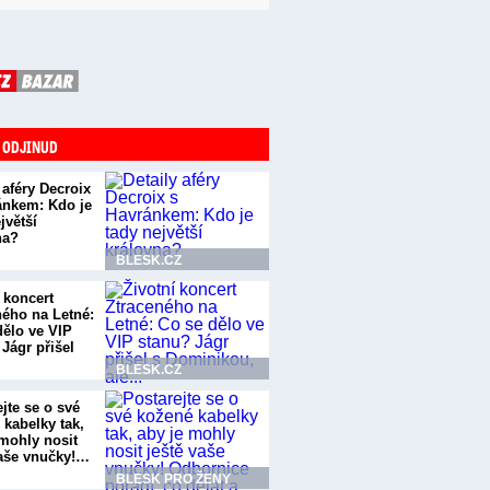
 ODJINUD
 aféry Decroix
ánkem: Kdo je
jvětší
na?
BLESK.CZ
 koncert
ného na Letné:
dělo ve VIP
Jágr přišel
BLESK.CZ
jte se o své
 kabelky tak,
 mohly nosit
vaše vnučky!…
BLESK PRO ŽENY