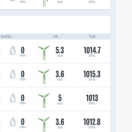
mm
m/s
hPa
Srážky
Vítr
Tlak
0
5.3
1014.7
mm
m/s
hPa
0
3.6
1015.3
mm
m/s
hPa
0
5
1013
mm
m/s
hPa
0
3.6
1012.8
mm
m/s
hPa