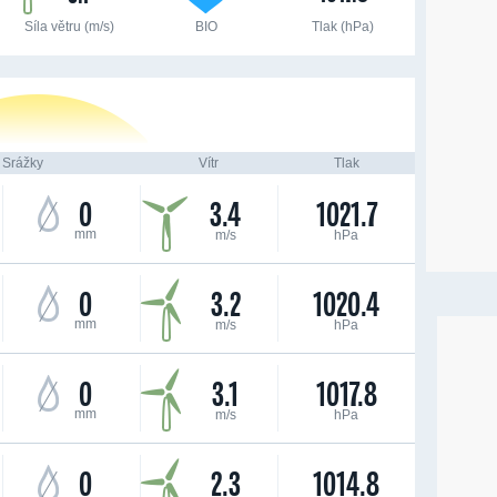
Síla větru (m/s)
BIO
Tlak (hPa)
Srážky
Vítr
Tlak
0
3.4
1021.7
mm
m/s
hPa
0
3.2
1020.4
mm
m/s
hPa
0
3.1
1017.8
mm
m/s
hPa
0
2.3
1014.8