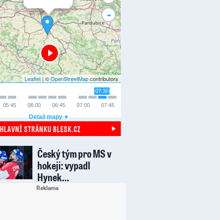
-
Leaflet
| ©
OpenStreetMap
contributors
07:30
05:45
06:00
06:45
07:00
07:45
Detail mapy
 HLAVNÍ STRÁNKU BLESK.CZ
Český tým pro MS v
hokeji: vypadl
Hynek…