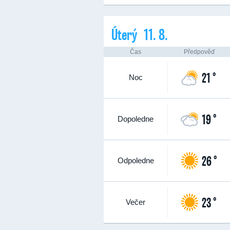
Úterý 11. 8.
Čas
Předpověď
21 °
Noc
19 °
Dopoledne
26 °
Odpoledne
23 °
Večer