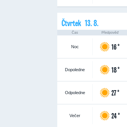
Čtvrtek 13. 8.
Čas
Předpověď
16 °
Noc
18 °
Dopoledne
27 °
Odpoledne
24 °
Večer