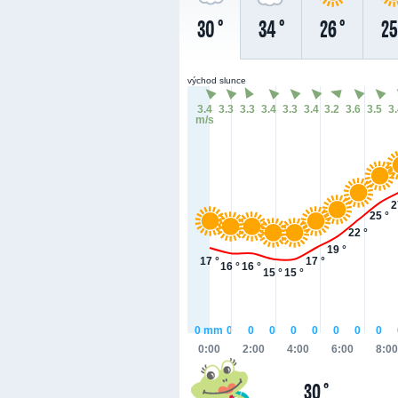
30 °
34 °
26 °
25
východ slunce
3.4
3.3
3.3
3.4
3.3
3.4
3.2
3.6
3.5
3
m/s
2
25 °
22 °
19 °
17 °
17 °
16 °
16 °
15 °
15 °
0
mm
0
0
0
0
0
0
0
0
0:00
2:00
4:00
6:00
8:00
30 °