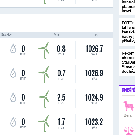
kontrol
platnos
hrozí,
FOTO: 
tahle 
ženská
Srážky
Vítr
Tlak
ňadry 
přítel
0
0.8
1026.7
Nekom
mm
m/s
hPa
choreo
StarDa
Slova o
0
0.7
1026.9
docház
mm
m/s
hPa
DNEŠN
0
2.5
1024.9
mm
m/s
hPa
Beran
0
1.7
1023.2
mm
m/s
hPa