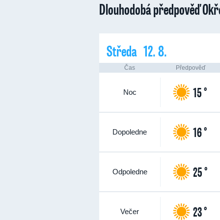
Dlouhodobá předpověď Okř
Středa 12. 8.
Čas
Předpověď
15 °
Noc
16 °
Dopoledne
25 °
Odpoledne
23 °
Večer