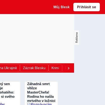
Můj Blesk
Přihlásit se
na Ukrajině
Zázrak Blesku
Krimi
Donald Trump
Sport
ný sen
Záhadná smrt
je
vítěze
ohatého:
MasterChefa!
 si svého
Rodina ho našla
mrtvého v ložnici