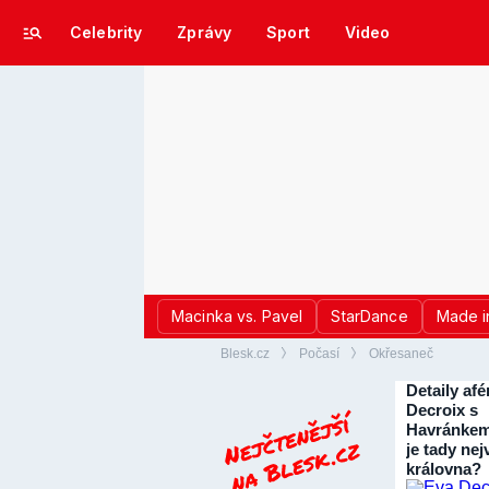
Celebrity
Zprávy
Sport
Video
Macinka vs. Pavel
StarDance
Made i
Blesk.cz
Počasí
Okřesaneč
Detaily afé
Decroix s
Havránkem
je tady nej
královna?