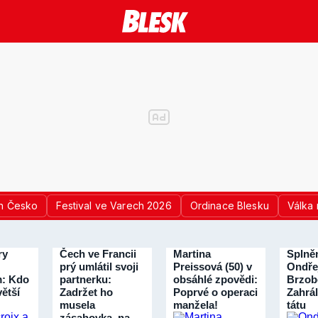
n Česko
Festival ve Varech 2026
Ordinace Blesku
Válka 
ry
Čech ve Francii
Martina
Splně
prý umlátil svoji
Preissová (50) v
Ondře
: Kdo
partnerku:
obsáhlé zpovědi:
Brzob
větší
Zadržet ho
Poprvé o operaci
Zahrál
musela
manžela!
tátu
zásahovka, na