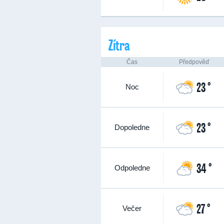
Zítra
Čas
Předpověď
23 °
Noc
23 °
Dopoledne
34 °
Odpoledne
27 °
Večer