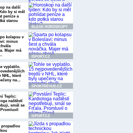
op na další
 Kdo by si měl
at peníze a
tká starou
BLESK HOROSKOPY
 po kolapsu v
avi: minus
chvála
a. Majer má
u…
ISPORT.CZ
e vyplatilo.
povedenějších
v NHL, které
pečeny na…
SPORTREVUE.CZ
í Teplic:
loga naštěstí
ebuji, smál se
 Promluvil
ISPORT.CZ
s propadlou
ckou