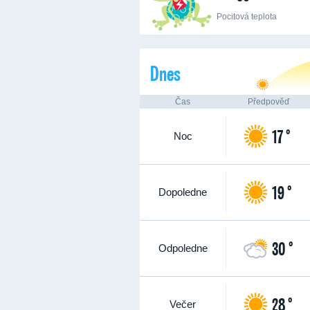
Pocitová teplota
Dnes
Čas
Předpověď
17 °
Noc
19 °
Dopoledne
30 °
Odpoledne
28 °
Večer