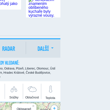
RADAR
DALŠÍ
DY HLEDANÉ:
no,
Ostrava,
Plzeň,
Liberec,
Olomouc,
Ústí
m,
Hradec Králové,
České Budějovice,
e
Srážky
Oblačnost
Teplota
×
+
Okřesaneč