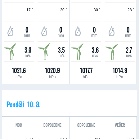
17 °
20 °
30 °
28 °
0
0
0
0
mm
mm
mm
mm
3.6
3.5
3.6
2.7
m/s
m/s
m/s
m/s
1021.6
1020.9
1017.7
1014.9
hPa
hPa
hPa
hPa
Pondělí 10. 8.
NOC
DOPOLEDNE
ODPOLEDNE
VEČER