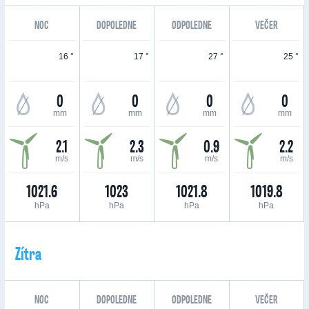
NOC
DOPOLEDNE
ODPOLEDNE
VEČER
16 °
17 °
27 °
25 °
0
0
0
0
mm
mm
mm
mm
2.1
2.3
0.9
2.2
m/s
m/s
m/s
m/s
1021.6
1023
1021.8
1019.8
hPa
hPa
hPa
hPa
Zítra
NOC
DOPOLEDNE
ODPOLEDNE
VEČER