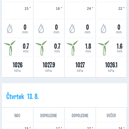
15 °
16 °
24 °
22 °
0
0
0
0
mm
mm
mm
mm
0.7
0.7
1.8
1.6
m/s
m/s
m/s
m/s
1026
1027.9
1027
1026.1
hPa
hPa
hPa
hPa
Čtvrtek 13. 8.
NOC
DOPOLEDNE
ODPOLEDNE
VEČER
15 °
17 °
27 °
24 °