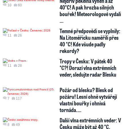
Nejdřív pekelná výheň a až
10
60
40°C! A pak hrozba silných
bouřek! Meteorologové vydali
…
Temné předpovědi se vyplnily:
11
26
Na Litoměřicku naměřili přes
40 °C! Kde všude padly
rekordy?
Tropy v Česku: V pátek 40
11
28
°C?! Dorazí vlna extrémních
veder, sledujte radar Blesku
Požár od blesku? Blesk od
požáru! Lesní ohně vytvářejí
7
117
vlastní bouřky i ohnivá
tornáda.…
Další vlna extrémních veder: V
8
49
Česku může být až 40 °C.