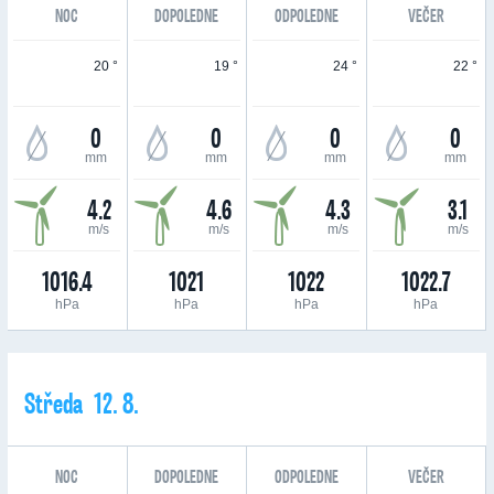
NOC
DOPOLEDNE
ODPOLEDNE
VEČER
20 °
19 °
24 °
22 °
0
0
0
0
mm
mm
mm
mm
4.2
4.6
4.3
3.1
m/s
m/s
m/s
m/s
1016.4
1021
1022
1022.7
hPa
hPa
hPa
hPa
Středa 12. 8.
NOC
DOPOLEDNE
ODPOLEDNE
VEČER