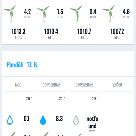
4.2
1.5
0.4
4.6
m/s
m/s
m/s
m/s
1013.3
1013.4
1010.7
1007.2
hPa
hPa
hPa
hPa
Pondělí 17. 8.
NOC
DOPOLEDNE
ODPOLEDNE
VEČER
26 °
21 °
19 °
0.1
8.3
notfo
und
mm
mm
mm