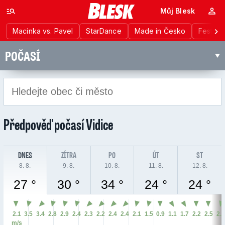
Můj Blesk
Macinka vs. Pavel
StarDance
Made in Česko
Festiva
POČASÍ
Předpověď počasí
Vidice
DNES
ZÍTRA
PO
ÚT
ST
8. 8.
9. 8.
10. 8.
11. 8.
12. 8.
27 °
30 °
34 °
24 °
24 °
2.1
3.5
3.4
2.8
2.9
2.4
2.3
2.2
2.4
2.4
2.1
1.5
0.9
1.1
1.7
2.2
2.5
2.
m/s