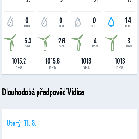
23 °
24 °
34 °
27 °
0
0
0
1.4
mm
mm
mm
mm
5.4
2.6
4
3
m/s
m/s
m/s
m/s
1015.2
1015.6
1013
1013
hPa
hPa
hPa
hPa
Dlouhodobá předpověď Vidice
Úterý 11. 8.