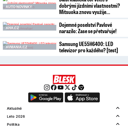
dobrými jízdními vlastnostmi?
AUTO NOVINKY
Mitsuoka znovu využije…
Dojemné poselství Pavlové
AHA.CZ
narazilo: Zase se přetvařuje!
Samsung UE55H6400: LED
AVMANIA.CZ
televizor pro každého? [test]
Aktuálně
Léto 2026
Politika