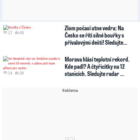
Zlom počasí utne vedra: Na
17
49
Česko se řítí silné bouřky s
přívalovými dešti! Sledujte…
Morava hlásí teplotní rekord.
Kde padl? A čtyřicítky na 12
stanicích. Sledujte radar …
14
28