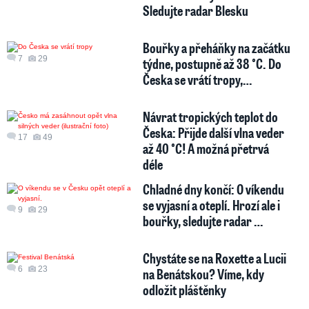
Sledujte radar Blesku
Bouřky a přeháňky na začátku
7
29
týdne, postupně až 38 °C. Do
Česka se vrátí tropy,…
Návrat tropických teplot do
Česka: Přijde další vlna veder
17
49
až 40 °C! A možná přetrvá
déle
Chladné dny končí: O víkendu
se vyjasní a oteplí. Hrozí ale i
9
29
bouřky, sledujte radar …
Chystáte se na Roxette a Lucii
6
23
na Benátskou? Víme, kdy
odložit pláštěnky