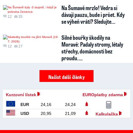
Na Šumavě mrzlo! Vedra si
dávají pauzu, bude i pršet. Kdy
12
35
se výheň vrátí? Sledujte…
Silné bouřky škodily na
Moravě: Padaly stromy, létaly
12
27
střechy, domácnosti bez
proudu.…
Načíst další články
Kurzovní lístek
EUROplatby zdarma
EUR
24,16
24,24
USD
20,95
21,09
Kalkulačka