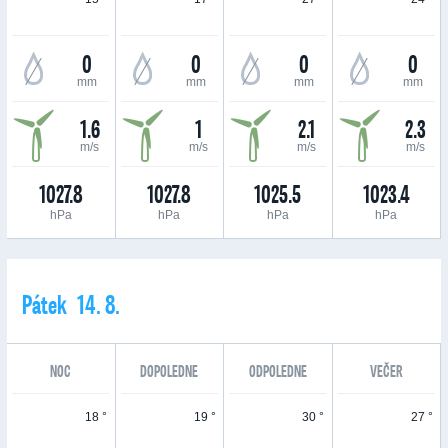
0
0
0
0
mm
mm
mm
mm
1.6
1
2.1
2.3
m/s
m/s
m/s
m/s
1027.8
1027.8
1025.5
1023.4
hPa
hPa
hPa
hPa
Pátek 14. 8.
NOC
DOPOLEDNE
ODPOLEDNE
VEČER
18 °
19 °
30 °
27 °