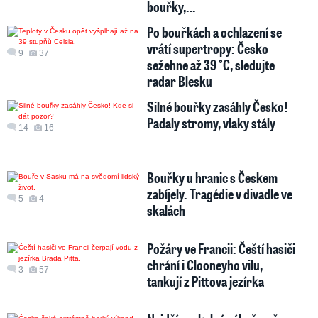
bouřky,…
Po bouřkách a ochlazení se
vrátí supertropy: Česko
9
37
sežehne až 39 °C, sledujte
radar Blesku
Silné bouřky zasáhly Česko!
Padaly stromy, vlaky stály
14
16
Bouřky u hranic s Českem
zabíjely. Tragédie v divadle ve
5
4
skalách
Požáry ve Francii: Čeští hasiči
chrání i Clooneyho vilu,
3
57
tankují z Pittova jezírka