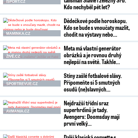
talisman Slavie i železný Srb.
ISPORT.CZ
Kdo nechyběl pět let?
Dědečkové podle horoskopu.
Kdo se bude s vnoučaty mazlit,
chodit na výstavy nebo…
MAMINKA.CZ
Meta má vlastní generátor
obrázků a je rovnou druhý
ŽIVĚ.CZ
nejlepší na světě. Takhle…
Stíny zašlé fotbalové slávy.
Připomeňte si 5 smutných
SPORTREVUE.CZ
osudů (ne)slavných…
Nejdražší třídní sraz
superhrdinů je tady.
AVMANIA.CZ
Avengers: Doomsday mají
první velký…
Další klasická corvette s