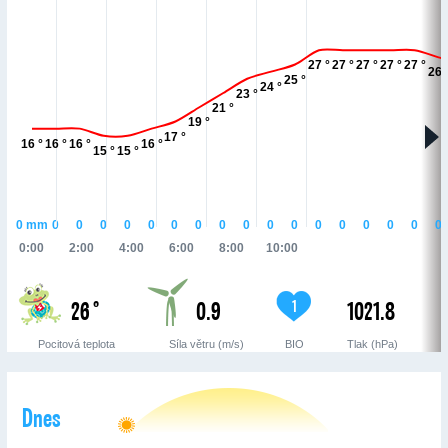
27 °
27 °
27 °
27 °
27 °
26 
25 °
24 °
23 °
21 °
19 °
17 °
16 °
16 °
16 °
16 °
15 °
15 °
0
mm
0
0
0
0
0
0
0
0
0
0
0
0
0
0
0
0
0
0:00
2:00
4:00
6:00
8:00
10:00
26 °
0.9
1021.8
1
Pocitová teplota
Síla větru (m/s)
BIO
Tlak (hPa)
Dnes