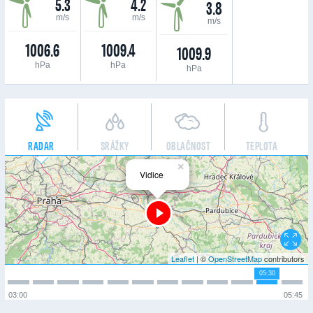
5.3
4.2
3.8
m/s
m/s
m/s
1006.6
1009.4
1009.9
hPa
hPa
hPa
RADAR
SRÁŽKY
OBLAČNOST
TEPLOTA
×
Vidice
Leaflet
| ©
OpenStreetMap
contributors
05:30
03:00
05:45