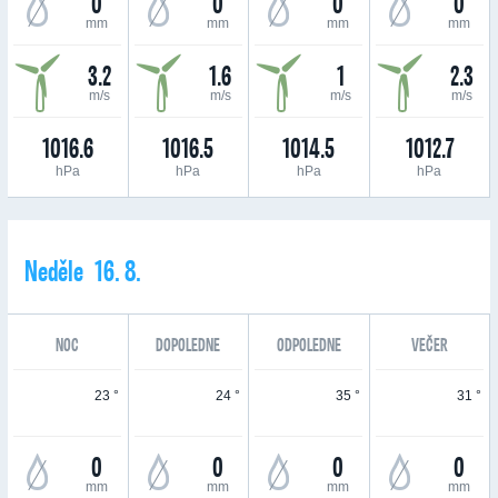
0
0
0
0
mm
mm
mm
mm
3.2
1.6
1
2.3
m/s
m/s
m/s
m/s
1016.6
1016.5
1014.5
1012.7
hPa
hPa
hPa
hPa
Neděle 16. 8.
NOC
DOPOLEDNE
ODPOLEDNE
VEČER
23 °
24 °
35 °
31 °
0
0
0
0
mm
mm
mm
mm