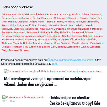
Další obce v okrese
Adamov,
Bernardov,
Bílé Podolí,
Bludov,
Bohdaneč,
Brambory,
Bratčice,
Čáslav,
Čejkovice,
Černíny,
Červené Janovice,
Čestín,
Chabeřice,
Chlístovice,
Chotusice,
Církvice,
Dobrovítov,
Dolní Pohleď,
Drobovice,
Hlízov,
Horka I,
Horka II,
Horky,
Horušice,
Hostovlice,
Hraběšín,
Kácov,
Kluky,
Kobylnice,
Košice,
Krchleby,
Křesetice,
Kutná Hora,
Ledečko,
Malešov,
Miskovice,
Močovice,
Nepoměřice,
Nové Dvory,
Okřesaneč,
Onomyšl,
Opatovice I,
Paběnice,
Pertoltice,
Petrovice I,
Petrovice II,
Podveky,
Potěhy,
Rašovice,
Rataje nad Sázavou,
Řendějov,
Rohozec,
Samopše,
Schořov,
Šebestěnice,
Semtěš,
Slavošov,
Soběšín,
Souňov,
Staňkovice,
Starkoč,
Štipoklasy,
Suchdol,
Sudějov,
Svatý Mikuláš,
Třebešice,
Třebětín,
Třebonín,
Tupadly,
Uhlířské Janovice,
Úmonín,
Úžice,
Vavřinec,
Vinaře,
Vlačice,
Vlastějovice,
Vlkaneč,
Vodranty,
Vrdy,
Záboří nad Labem,
Žáky,
Zbizuby,
Zbraslavice,
Zbýšov,
Žehušice,
Žleby,
Zruč nad Sázavou
Předpověď počasí zpracovává data od
Českého hydrometeorologického ústavu
a též
Norského meteorologického ústavu a NRK
Yr.no
.
2
1
Meteorologové zveřejnili upřesnění na nadcházející
víkend. Jeden den se výrazně …
Ochlazení jen na chvilku:
1
46
Česko čekají znovu tropy! Kde