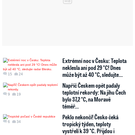
Extrémní noc v Česku: Teplota
neklesla ani pod 29 °C! Dnes
může být až 40 °C, sledujte…
15
24
Napříč Českem opět padaly
teplotní rekordy: Na jihu Čech
9
19
bylo 37,2 °C, na Moravě
téměř…
Peklo nekončí! Česko čeká
6
34
tropický týden, teploty
vystřelí k 39 °C. Přijdou i