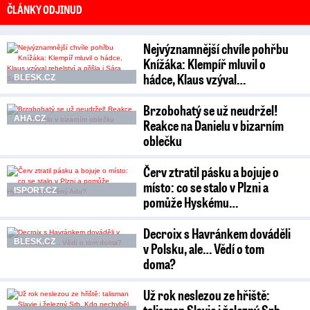
ČLÁNKY ODJINUD
Nejvýznamnější chvíle pohřbu
Knížáka: Klempíř mluvil o
hádce, Klaus vzýval…
BLESK.CZ
Brzobohatý se už neudržel!
AHA.CZ
Reakce na Danielu v bizarním
oblečku
Červ ztratil pásku a bojuje o
místo: co se stalo v Plzni a
ISPORT.CZ
pomůže Hyskému…
Decroix s Havránkem dováděli
BLESK.CZ
v Polsku, ale… Vědí o tom
doma?
Už rok neslezou ze hřiště: