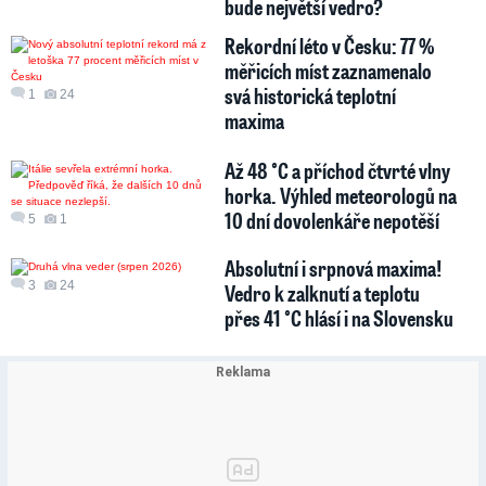
bude největší vedro?
Rekordní léto v Česku: 77 %
měřicích míst zaznamenalo
svá historická teplotní
1
24
maxima
Až 48 °C a příchod čtvrté vlny
horka. Výhled meteorologů na
10 dní dovolenkáře nepotěší
5
1
Absolutní i srpnová maxima!
3
24
Vedro k zalknutí a teplotu
přes 41 °C hlásí i na Slovensku