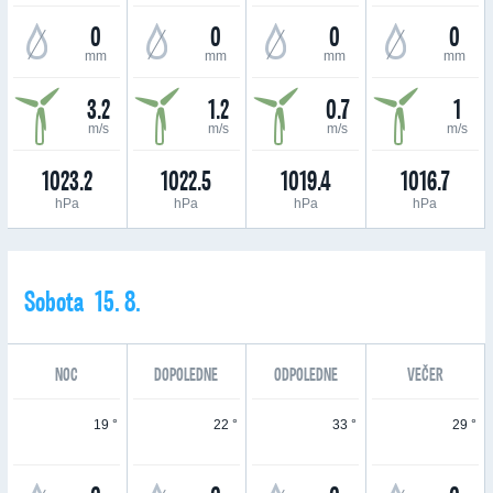
0
0
0
0
mm
mm
mm
mm
3.2
1.2
0.7
1
m/s
m/s
m/s
m/s
1023.2
1022.5
1019.4
1016.7
hPa
hPa
hPa
hPa
Sobota 15. 8.
NOC
DOPOLEDNE
ODPOLEDNE
VEČER
19 °
22 °
33 °
29 °