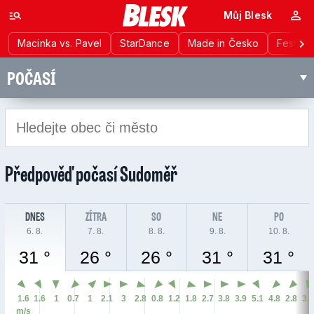
Můj Blesk
Macinka vs. Pavel
StarDance
Made in Česko
Festiva
POČASÍ
Předpověď počasí
Sudoměř
DNES
ZÍTRA
SO
NE
PO
6. 8.
7. 8.
8. 8.
9. 8.
10. 8.
31 °
26 °
26 °
31 °
31 °
1.6
1.6
1
0.7
1
2.1
3
2.8
0.8
1.2
1.8
2.7
3.8
3.9
5.1
4.8
2.8
3.
m/s