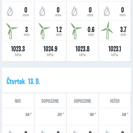
0
0
0
0
mm
mm
mm
mm
3
1.2
0.6
3.7
m/s
m/s
m/s
m/s
1023.3
1024.9
1023.8
1023.1
hPa
hPa
hPa
hPa
Čtvrtek 13. 8.
NOC
DOPOLEDNE
ODPOLEDNE
VEČER
18 °
20 °
30 °
28 °