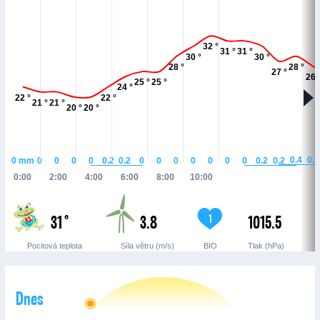
32 °
31 °
31 °
30 °
30 °
28 °
28 °
27 °
26 
25 °
25 °
24 °
22 °
22 °
21 °
21 °
20 °
20 °
0.5
0.4
0.2
0.2
0.2
0.2
0
mm
0
0
0
0
0
0
0
0
0
0
0
0:00
2:00
4:00
6:00
8:00
10:00
31 °
3.8
1015.5
1
Pocitová teplota
Síla větru (m/s)
BIO
Tlak (hPa)
Dnes