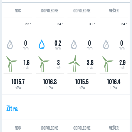
NOC
DOPOLEDNE
ODPOLEDNE
VEČER
22 °
24 °
31 °
24 °
0
0.2
0
0
mm
mm
mm
mm
1.6
3
3.8
2.9
m/s
m/s
m/s
m/s
1015.7
1016.8
1015.5
1016.4
hPa
hPa
hPa
hPa
Zítra
NOC
DOPOLEDNE
ODPOLEDNE
VEČER