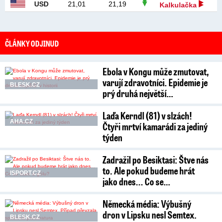
USD
21,01
21,19
Kalkulačka
ČLÁNKY ODJINUD
Ebola v Kongu může zmutovat,
varují zdravotníci. Epidemie je
BLESK.CZ
prý druhá největší…
Laďa Kerndl (81) v slzách!
AHA.CZ
Čtyři mrtví kamarádi za jediný
týden
Zadražil po Besiktasi: Štve nás
to. Ale pokud budeme hrát
ISPORT.CZ
jako dnes... Co se…
Německá média: Výbušný
dron v Lipsku nesl Semtex.
BLESK.CZ