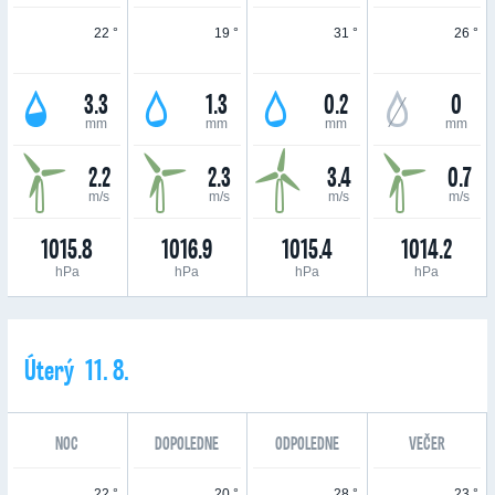
22 °
19 °
31 °
26 °
3.3
1.3
0.2
0
mm
mm
mm
mm
2.2
2.3
3.4
0.7
m/s
m/s
m/s
m/s
1015.8
1016.9
1015.4
1014.2
hPa
hPa
hPa
hPa
Úterý 11. 8.
NOC
DOPOLEDNE
ODPOLEDNE
VEČER
22 °
20 °
28 °
23 °