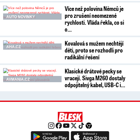
Více než polovina Němců je
pro zrušení neomezené
AUTO NOVINKY
rychlosti. Vláda řekla, co si
o…
Kovalová s mužem nechtějí
AHA.CZ
děti, proto se rozhodli pro
radikální řešení
Klasické drátové pecky se
vracejí. Sivga M260 dostaly
AVMANIA.CZ
odpojitelný kabel, USB-C i…