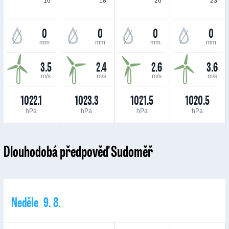
16 °
18 °
26 °
23 °
0
0
0
0
mm
mm
mm
mm
3.5
2.4
2.6
3.6
m/s
m/s
m/s
m/s
1022.1
1023.3
1021.5
1020.5
hPa
hPa
hPa
hPa
Dlouhodobá předpověď Sudoměř
Neděle 9. 8.