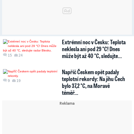
Extrémní noc v Česku: Teplota
neklesla ani pod 29 °C! Dnes
může být až 40 °C, sledujte…
15
24
Napříč Českem opět padaly
teplotní rekordy: Na jihu Čech
9
19
bylo 37,2 °C, na Moravě
téměř…