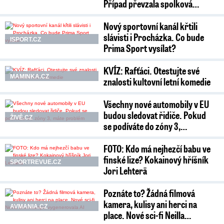
Případ převzala spolková…
Nový sportovní kanál křtili
slávisti i Procházka. Co bude
ISPORT.CZ
Prima Sport vysílat?
KVÍZ: Rafťáci. Otestujte své
MAMINKA.CZ
znalosti kultovní letní komedie
Všechny nové automobily v EU
budou sledovat řidiče. Pokud
ŽIVĚ.CZ
se podíváte do zóny 3,…
FOTO: Kdo má nejhezčí babu ve
finské lize? Kokainový hříšník
SPORTREVUE.CZ
Jori Lehterä
Poznáte to? Žádná filmová
kamera, kulisy ani herci na
AVMANIA.CZ
place. Nové sci-fi Neilla…