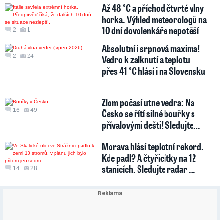
Až 48 °C a příchod čtvrté vlny
horka. Výhled meteorologů na
10 dní dovolenkáře nepotěší
2
1
Absolutní i srpnová maxima!
2
24
Vedro k zalknutí a teplotu
přes 41 °C hlásí i na Slovensku
Zlom počasí utne vedra: Na
16
49
Česko se řítí silné bouřky s
přívalovými dešti! Sledujte…
Morava hlásí teplotní rekord.
Kde padl? A čtyřicítky na 12
stanicích. Sledujte radar …
14
28