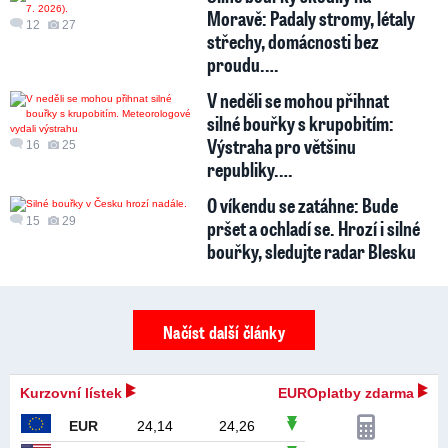
Moravě: Padaly stromy, létaly
12
27
střechy, domácnosti bez
proudu.…
V neděli se mohou přihnat
silné bouřky s krupobitím:
Výstraha pro většinu
16
25
republiky.…
O víkendu se zatáhne: Bude
15
29
pršet a ochladí se. Hrozí i silné
bouřky, sledujte radar Blesku
Načíst další články
Kurzovní lístek
EUROplatby zdarma
EUR
24,14
24,26