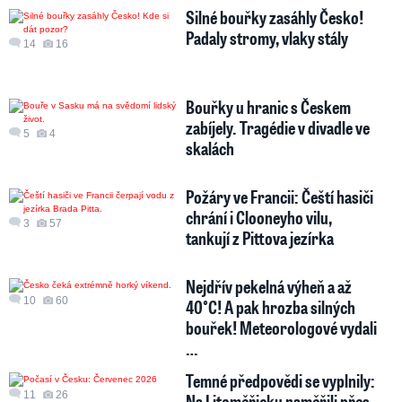
Silné bouřky zasáhly Česko!
Padaly stromy, vlaky stály
14
16
Bouřky u hranic s Českem
zabíjely. Tragédie v divadle ve
5
4
skalách
Požáry ve Francii: Čeští hasiči
chrání i Clooneyho vilu,
3
57
tankují z Pittova jezírka
Nejdřív pekelná výheň a až
10
60
40°C! A pak hrozba silných
bouřek! Meteorologové vydali
…
Temné předpovědi se vyplnily:
11
26
Na Litoměřicku naměřili přes