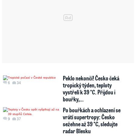
Peklo nekončí! Česko čeká
6
34
tropický týden, teploty
vystřelí k 39 °C. Přijdou i
bouřky,…
Po bouřkách a ochlazení se
vrátí supertropy: Česko
9
37
sežehne až 39 °C, sledujte
radar Blesku