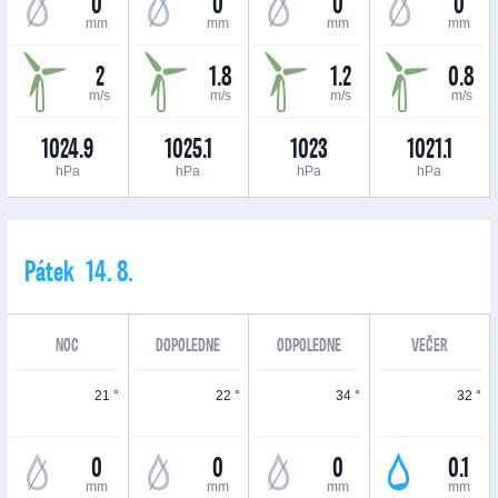
0
0
0
0
mm
mm
mm
mm
2
1.8
1.2
0.8
m/s
m/s
m/s
m/s
1024.9
1025.1
1023
1021.1
hPa
hPa
hPa
hPa
Pátek 14. 8.
NOC
DOPOLEDNE
ODPOLEDNE
VEČER
21 °
22 °
34 °
32 °
0
0
0
0.1
mm
mm
mm
mm