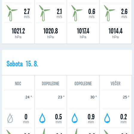
2.7
2.1
0.6
2.6
m/s
m/s
m/s
m/s
1021.2
1020.8
1017.4
1014.4
hPa
hPa
hPa
hPa
Sobota 15. 8.
NOC
DOPOLEDNE
ODPOLEDNE
VEČER
24 °
23 °
30 °
25 °
0
0.5
0.9
0.2
mm
mm
mm
mm