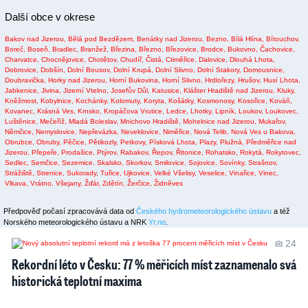
Další obce v okrese
Bakov nad Jizerou,
Bělá pod Bezdězem,
Benátky nad Jizerou,
Bezno,
Bílá Hlína,
Bítouchov,
Boreč,
Boseň,
Bradlec,
Branžež,
Březina,
Březno,
Březovice,
Brodce,
Bukovno,
Čachovice,
Charvatce,
Chocnějovice,
Chotětov,
Chudíř,
Čistá,
Ctiměřice,
Dalovice,
Dlouhá Lhota,
Dobrovice,
Dobšín,
Dolní Bousov,
Dolní Krupá,
Dolní Slivno,
Dolní Stakory,
Domousnice,
Doubravička,
Horky nad Jizerou,
Horní Bukovina,
Horní Slivno,
Hrdlořezy,
Hrušov,
Husí Lhota,
Jabkenice,
Jivina,
Jizerní Vtelno,
Josefův Důl,
Katusice,
Klášter Hradiště nad Jizerou,
Kluky,
Kněžmost,
Kobylnice,
Kochánky,
Kolomuty,
Koryta,
Košátky,
Kosmonosy,
Kosořice,
Kováň,
Kovanec,
Krásná Ves,
Krnsko,
Kropáčova Vrutice,
Ledce,
Lhotky,
Lipník,
Loukov,
Loukovec,
Luštěnice,
Mečeříž,
Mladá Boleslav,
Mnichovo Hradiště,
Mohelnice nad Jizerou,
Mukařov,
Němčice,
Nemyslovice,
Nepřevázka,
Neveklovice,
Niměřice,
Nová Telib,
Nová Ves u Bakova,
Obrubce,
Obruby,
Pěčice,
Pětikozly,
Petkovy,
Písková Lhota,
Plazy,
Plužná,
Předměřice nad
Jizerou,
Přepeře,
Prodašice,
Ptýrov,
Rabakov,
Řepov,
Řitonice,
Rohatsko,
Rokytá,
Rokytovec,
Sedlec,
Semčice,
Sezemice,
Skalsko,
Skorkov,
Smilovice,
Sojovice,
Sovínky,
Strašnov,
Strážiště,
Strenice,
Sukorady,
Tuřice,
Ujkovice,
Velké Všelisy,
Veselice,
Vinařice,
Vinec,
Vlkava,
Vrátno,
Všejany,
Žďár,
Zdětín,
Žerčice,
Židněves
Předpověď počasí zpracovává data od
Českého hydrometeorologického ústavu
a též
Norského meteorologického ústavu a NRK
Yr.no
.
24
Rekordní léto v Česku: 77 % měřicích míst zaznamenalo svá
historická teplotní maxima