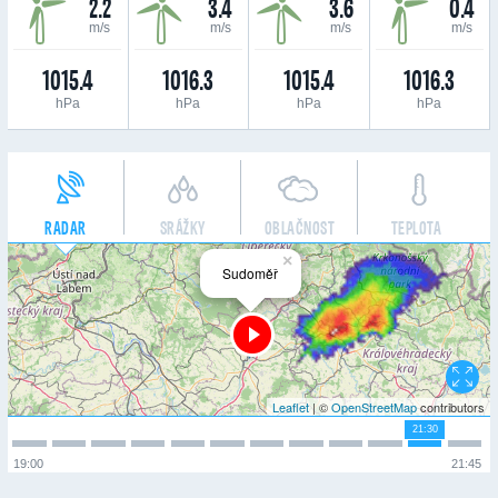
2.2
3.4
3.6
0.4
m/s
m/s
m/s
m/s
1015.4
1016.3
1015.4
1016.3
hPa
hPa
hPa
hPa
RADAR
SRÁŽKY
OBLAČNOST
TEPLOTA
×
Sudoměř
Leaflet
| ©
OpenStreetMap
contributors
21:30
19:00
21:45