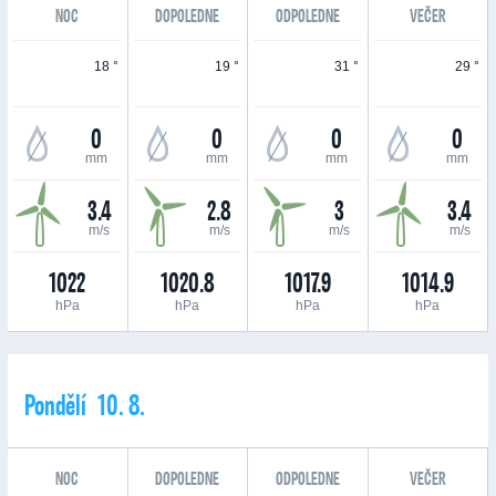
NOC
DOPOLEDNE
ODPOLEDNE
VEČER
18 °
19 °
31 °
29 °
0
0
0
0
mm
mm
mm
mm
3.4
2.8
3
3.4
m/s
m/s
m/s
m/s
1022
1020.8
1017.9
1014.9
hPa
hPa
hPa
hPa
Pondělí 10. 8.
NOC
DOPOLEDNE
ODPOLEDNE
VEČER