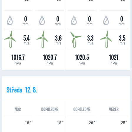
0
0
0
0
mm
mm
mm
mm
5.4
3.6
3.3
3.5
m/s
m/s
m/s
m/s
1016.7
1020.7
1020.5
1021
hPa
hPa
hPa
hPa
Středa 12. 8.
NOC
DOPOLEDNE
ODPOLEDNE
VEČER
18 °
18 °
28 °
25 °