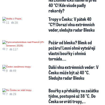
40 °C! Kde všude padly
rekordy?
Tropy v Česku: V pátek 40
11
28
°C?! Dorazí vlna extrémních
veder, sledujte radar Blesku
Požár od blesku? Blesk od
požáru! Lesní ohně vytvářejí
7
117
vlastní bouřky i ohnivá
tornáda.…
Další vlna extrémních veder: V
8
49
Česku může být až 40 °C.
Sledujte radar Blesku
Bouřky a přeháňky na začátku
7
29
týdne, postupně až 38 °C. Do
Česka se vrátí tropy,…