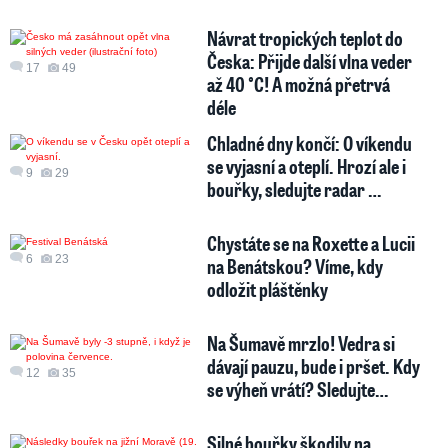
Návrat tropických teplot do
Česka: Přijde další vlna veder
17
49
až 40 °C! A možná přetrvá
déle
Chladné dny končí: O víkendu
se vyjasní a oteplí. Hrozí ale i
9
29
bouřky, sledujte radar …
Chystáte se na Roxette a Lucii
6
23
na Benátskou? Víme, kdy
odložit pláštěnky
Na Šumavě mrzlo! Vedra si
dávají pauzu, bude i pršet. Kdy
12
35
se výheň vrátí? Sledujte…
Silné bouřky škodily na