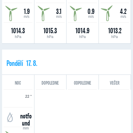
1.9
3.1
0.9
4.2
m/s
m/s
m/s
m/s
1014.3
1015.3
1014.9
1013.2
hPa
hPa
hPa
hPa
Pondělí 17. 8.
NOC
DOPOLEDNE
ODPOLEDNE
VEČER
22 °
notfo
und
mm