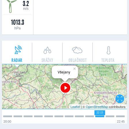
3.2
m/s
1013.3
hPa
RADAR
SRÁŽKY
OBLAČNOST
TEPLOTA
×
Všejany
Leaflet
| ©
OpenStreetMap
contributors
22:15
20:00
22:45