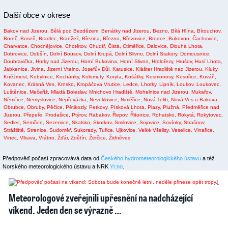
Další obce v okrese
Bakov nad Jizerou,
Bělá pod Bezdězem,
Benátky nad Jizerou,
Bezno,
Bílá Hlína,
Bítouchov,
Boreč,
Boseň,
Bradlec,
Branžež,
Březina,
Březno,
Březovice,
Brodce,
Bukovno,
Čachovice,
Charvatce,
Chocnějovice,
Chotětov,
Chudíř,
Čistá,
Ctiměřice,
Dalovice,
Dlouhá Lhota,
Dobrovice,
Dobšín,
Dolní Bousov,
Dolní Krupá,
Dolní Slivno,
Dolní Stakory,
Domousnice,
Doubravička,
Horky nad Jizerou,
Horní Bukovina,
Horní Slivno,
Hrdlořezy,
Hrušov,
Husí Lhota,
Jabkenice,
Jivina,
Jizerní Vtelno,
Josefův Důl,
Katusice,
Klášter Hradiště nad Jizerou,
Kluky,
Kněžmost,
Kobylnice,
Kochánky,
Kolomuty,
Koryta,
Košátky,
Kosmonosy,
Kosořice,
Kováň,
Kovanec,
Krásná Ves,
Krnsko,
Kropáčova Vrutice,
Ledce,
Lhotky,
Lipník,
Loukov,
Loukovec,
Luštěnice,
Mečeříž,
Mladá Boleslav,
Mnichovo Hradiště,
Mohelnice nad Jizerou,
Mukařov,
Němčice,
Nemyslovice,
Nepřevázka,
Neveklovice,
Niměřice,
Nová Telib,
Nová Ves u Bakova,
Obrubce,
Obruby,
Pěčice,
Pětikozly,
Petkovy,
Písková Lhota,
Plazy,
Plužná,
Předměřice nad
Jizerou,
Přepeře,
Prodašice,
Ptýrov,
Rabakov,
Řepov,
Řitonice,
Rohatsko,
Rokytá,
Rokytovec,
Sedlec,
Semčice,
Sezemice,
Skalsko,
Skorkov,
Smilovice,
Sojovice,
Sovínky,
Strašnov,
Strážiště,
Strenice,
Sudoměř,
Sukorady,
Tuřice,
Ujkovice,
Velké Všelisy,
Veselice,
Vinařice,
Vinec,
Vlkava,
Vrátno,
Žďár,
Zdětín,
Žerčice,
Židněves
Předpověď počasí zpracovává data od
Českého hydrometeorologického ústavu
a též
Norského meteorologického ústavu a NRK
Yr.no
.
2
1
Meteorologové zveřejnili upřesnění na nadcházející
víkend. Jeden den se výrazně …