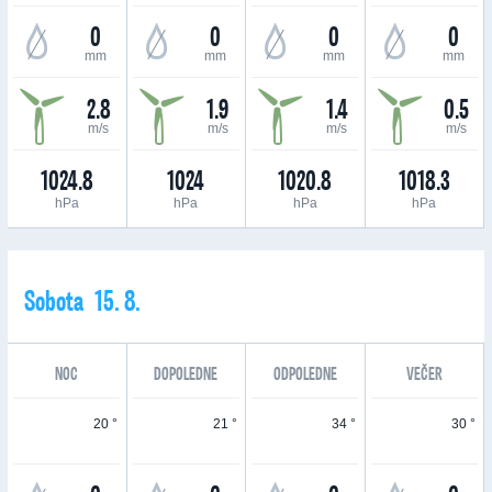
0
0
0
0
mm
mm
mm
mm
2.8
1.9
1.4
0.5
m/s
m/s
m/s
m/s
1024.8
1024
1020.8
1018.3
hPa
hPa
hPa
hPa
Sobota 15. 8.
NOC
DOPOLEDNE
ODPOLEDNE
VEČER
20 °
21 °
34 °
30 °