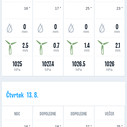
16 °
17 °
25 °
23 °
0
0
0
0
mm
mm
mm
mm
2.5
0.7
1.4
2.1
m/s
m/s
m/s
m/s
1025
1027.4
1026.5
1026
hPa
hPa
hPa
hPa
Čtvrtek 13. 8.
NOC
DOPOLEDNE
ODPOLEDNE
VEČER
16 °
18 °
27 °
25 °