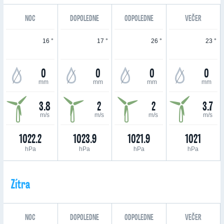
NOC
DOPOLEDNE
ODPOLEDNE
VEČER
16 °
17 °
26 °
23 °
0
0
0
0
mm
mm
mm
mm
3.8
2
2
3.7
m/s
m/s
m/s
m/s
1022.2
1023.9
1021.9
1021
hPa
hPa
hPa
hPa
Zítra
NOC
DOPOLEDNE
ODPOLEDNE
VEČER