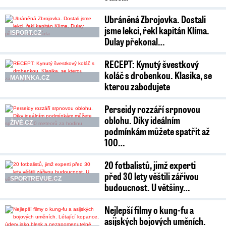
Ubráněná Zbrojovka. Dostali
jsme lekci, řekl kapitán Klíma.
ISPORT.CZ
Dulay překonal…
RECEPT: Kynutý švestkový
koláč s drobenkou. Klasika, se
MAMINKA.CZ
kterou zabodujete
Perseidy rozzáří srpnovou
oblohu. Díky ideálním
ŽIVĚ.CZ
podmínkám můžete spatřit až
100…
20 fotbalistů, jimž experti
před 30 lety věštili zářivou
SPORTREVUE.CZ
budoucnost. U většiny…
Nejlepší filmy o kung-fu a
asijských bojových uměních.