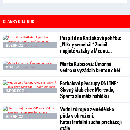
ČLÁNKY ODJINUD
Pospíšil na Knížákově pohřbu:
„Nikdy se nebál.“ Zmínil
BLESK.CZ
napjaté vztahy s Medou…
Marta Kubišová: Úmorná
AHA.CZ
vedra si vyžádala krutou oběť
Fotbalové přestupy ONLINE:
Slavný klub chce Mercada,
ISPORT.CZ
Sparta ale měla nabídku…
Vodní zdroje a zemědělská
půda v ohrožení:
BLESK.CZ
Katastrofální sucha přicházejí
stále…