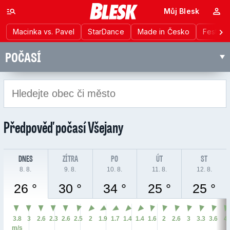
Můj Blesk
Macinka vs. Pavel
StarDance
Made in Česko
Festiva
POČASÍ
Předpověď počasí
Všejany
DNES
ZÍTRA
PO
ÚT
ST
8. 8.
9. 8.
10. 8.
11. 8.
12. 8.
26 °
30 °
34 °
25 °
25 °
3.8
3
2.6
2.3
2.6
2.5
2
1.9
1.7
1.4
1.4
1.6
2
2.6
3
3.3
3.6
4
m/s