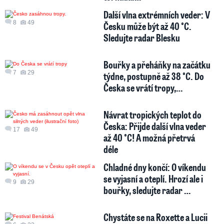
Další vlna extrémních veder: V
8
49
Česku může být až 40 °C.
Sledujte radar Blesku
Bouřky a přeháňky na začátku
7
29
týdne, postupně až 38 °C. Do
Česka se vrátí tropy,…
Návrat tropických teplot do
Česka: Přijde další vlna veder
17
49
až 40 °C! A možná přetrvá
déle
Chladné dny končí: O víkendu
se vyjasní a oteplí. Hrozí ale i
9
29
bouřky, sledujte radar …
Chystáte se na Roxette a Lucii