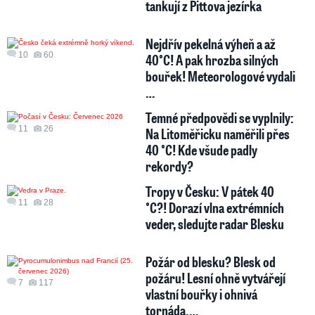
tankují z Pittova jezírka
Nejdřív pekelná výheň a až
10
60
40°C! A pak hrozba silných
bouřek! Meteorologové vydali
…
Temné předpovědi se vyplnily:
11
26
Na Litoměřicku naměřili přes
40 °C! Kde všude padly
rekordy?
Tropy v Česku: V pátek 40
11
28
°C?! Dorazí vlna extrémních
veder, sledujte radar Blesku
Požár od blesku? Blesk od
požáru! Lesní ohně vytvářejí
7
117
vlastní bouřky i ohnivá
tornáda.…