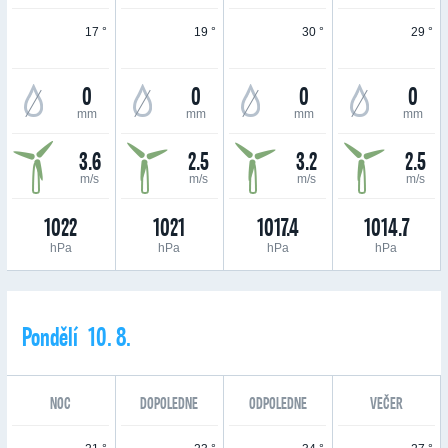
17 °
19 °
30 °
29 °
0
0
0
0
mm
mm
mm
mm
3.6
2.5
3.2
2.5
m/s
m/s
m/s
m/s
1022
1021
1017.4
1014.7
hPa
hPa
hPa
hPa
Pondělí 10. 8.
NOC
DOPOLEDNE
ODPOLEDNE
VEČER