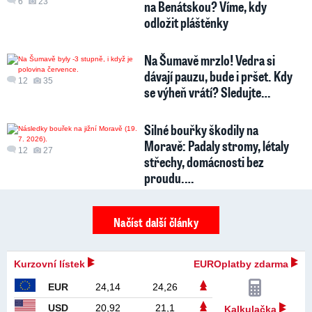
6
23
na Benátskou? Víme, kdy
odložit pláštěnky
Na Šumavě mrzlo! Vedra si
dávají pauzu, bude i pršet. Kdy
12
35
se výheň vrátí? Sledujte…
Silné bouřky škodily na
Moravě: Padaly stromy, létaly
12
27
střechy, domácnosti bez
proudu.…
Načíst další články
Kurzovní lístek
EUROplatby zdarma
EUR
24,14
24,26
USD
20,92
21,1
Kalkulačka