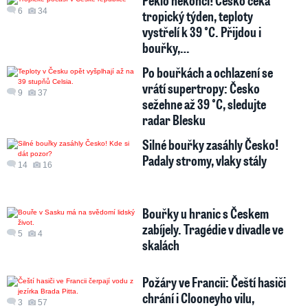
Peklo nekončí! Česko čeká
6
34
tropický týden, teploty
vystřelí k 39 °C. Přijdou i
bouřky,…
Po bouřkách a ochlazení se
vrátí supertropy: Česko
9
37
sežehne až 39 °C, sledujte
radar Blesku
Silné bouřky zasáhly Česko!
Padaly stromy, vlaky stály
14
16
Bouřky u hranic s Českem
zabíjely. Tragédie v divadle ve
5
4
skalách
Požáry ve Francii: Čeští hasiči
chrání i Clooneyho vilu,
3
57