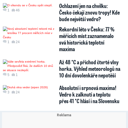
Ochlazení jen na chvilku:
1
46
Česko čekají znovu tropy! Kde
bude největší vedro?
Rekordní léto v Česku: 77 %
měřicích míst zaznamenalo
svá historická teplotní
1
24
maxima
Až 48 °C a příchod čtvrté vlny
horka. Výhled meteorologů na
10 dní dovolenkáře nepotěší
5
1
Absolutní i srpnová maxima!
3
24
Vedro k zalknutí a teplotu
přes 41 °C hlásí i na Slovensku