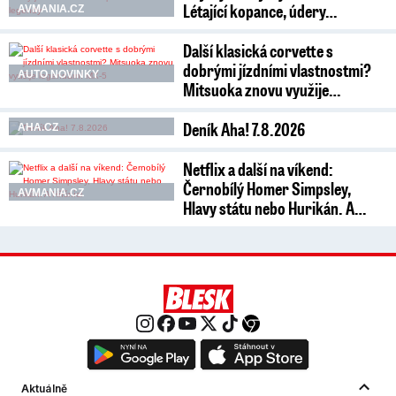
Létající kopance, údery…
AVMANIA.CZ
Další klasická corvette s
dobrými jízdními vlastnostmi?
AUTO NOVINKY
Mitsuoka znovu využije…
Deník Aha! 7.8.2026
AHA.CZ
Netflix a další na víkend:
Černobílý Homer Simpsley,
AVMANIA.CZ
Hlavy státu nebo Hurikán. A…
Aktuálně