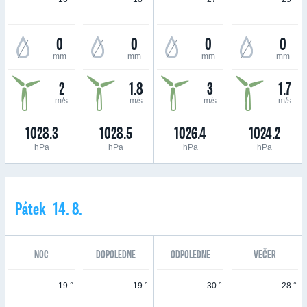
0
0
0
0
mm
mm
mm
mm
2
1.8
3
1.7
m/s
m/s
m/s
m/s
1028.3
1028.5
1026.4
1024.2
hPa
hPa
hPa
hPa
Pátek 14. 8.
NOC
DOPOLEDNE
ODPOLEDNE
VEČER
19 °
19 °
30 °
28 °