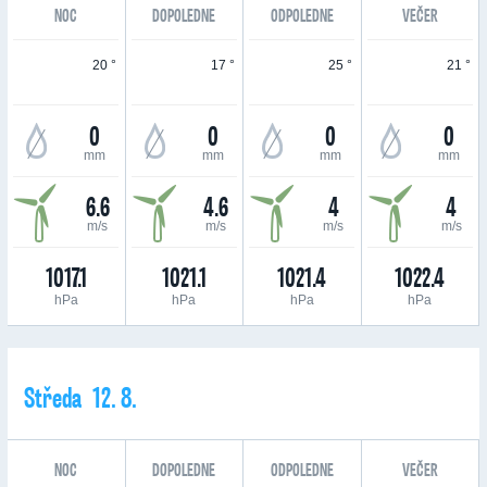
NOC
DOPOLEDNE
ODPOLEDNE
VEČER
20 °
17 °
25 °
21 °
0
0
0
0
mm
mm
mm
mm
6.6
4.6
4
4
m/s
m/s
m/s
m/s
1017.1
1021.1
1021.4
1022.4
hPa
hPa
hPa
hPa
Středa 12. 8.
NOC
DOPOLEDNE
ODPOLEDNE
VEČER