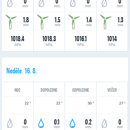
0
0
0
0
mm
mm
mm
mm
1.8
1.5
1.4
1.3
m/s
m/s
m/s
m/s
1018.4
1018.3
1016.1
1014
hPa
hPa
hPa
hPa
Neděle 16. 8.
NOC
DOPOLEDNE
ODPOLEDNE
VEČER
22 °
22 °
30 °
27 °
0
0.1
0.2
0
mm
mm
mm
mm