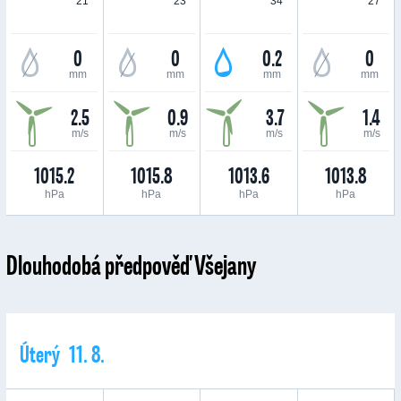
21 °
23 °
34 °
27 °
0
0
0.2
0
mm
mm
mm
mm
2.5
0.9
3.7
1.4
m/s
m/s
m/s
m/s
1015.2
1015.8
1013.6
1013.8
hPa
hPa
hPa
hPa
Dlouhodobá předpověď Všejany
Úterý 11. 8.