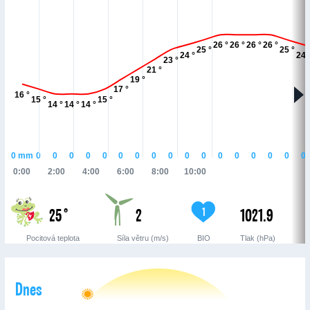
26 °
26 °
26 °
26 °
25 °
25 °
24 °
24 
23 °
21 °
19 °
17 °
16 °
15 °
15 °
14 °
14 °
14 °
0
mm
0
0
0
0
0
0
0
0
0
0
0
0
0
0
0
0
0
0:00
2:00
4:00
6:00
8:00
10:00
25 °
2
1021.9
1
Pocitová teplota
Síla větru (m/s)
BIO
Tlak (hPa)
Dnes