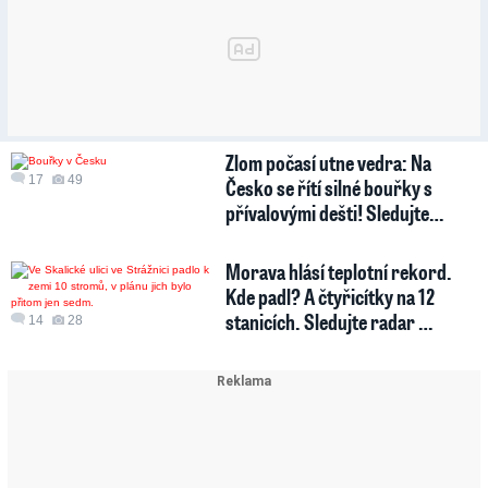
Zlom počasí utne vedra: Na
17
49
Česko se řítí silné bouřky s
přívalovými dešti! Sledujte…
Morava hlásí teplotní rekord.
Kde padl? A čtyřicítky na 12
stanicích. Sledujte radar …
14
28