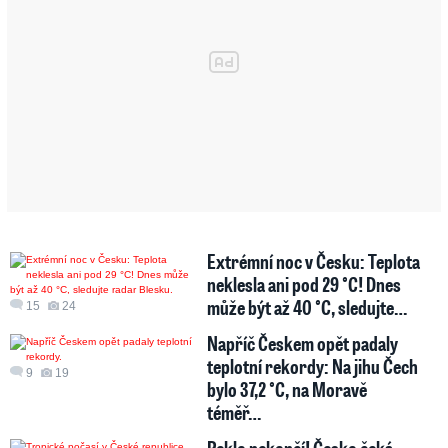
Extrémní noc v Česku: Teplota
neklesla ani pod 29 °C! Dnes
může být až 40 °C, sledujte…
15
24
Napříč Českem opět padaly
teplotní rekordy: Na jihu Čech
9
19
bylo 37,2 °C, na Moravě
téměř…