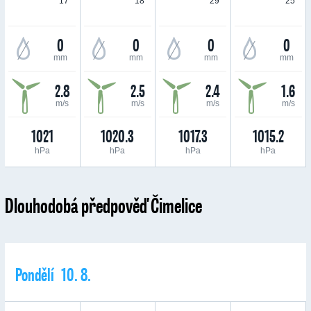
17 °
18 °
29 °
25 °
0
0
0
0
mm
mm
mm
mm
2.8
2.5
2.4
1.6
m/s
m/s
m/s
m/s
1021
1020.3
1017.3
1015.2
hPa
hPa
hPa
hPa
Dlouhodobá předpověď Čimelice
Pondělí 10. 8.