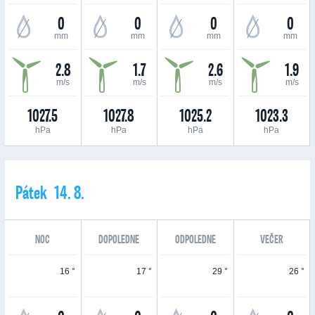
0
0
0
0
mm
mm
mm
mm
2.8
1.7
2.6
1.9
m/s
m/s
m/s
m/s
1027.5
1027.8
1025.2
1023.3
hPa
hPa
hPa
hPa
Pátek 14. 8.
NOC
DOPOLEDNE
ODPOLEDNE
VEČER
16 °
17 °
29 °
26 °