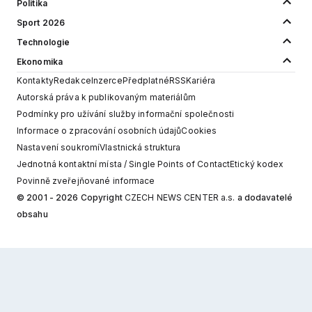
Politika
Sport 2026
Technologie
Ekonomika
Kontakty
Redakce
Inzerce
Předplatné
RSS
Kariéra
Autorská práva k publikovaným materiálům
Podmínky pro užívání služby informační společnosti
Informace o zpracování osobních údajů
Cookies
Nastavení soukromí
Vlastnická struktura
Jednotná kontaktní místa / Single Points of Contact
Etický kodex
Povinně zveřejňované informace
© 2001 - 2026 Copyright
CZECH NEWS CENTER a.s.
a dodavatelé
obsahu