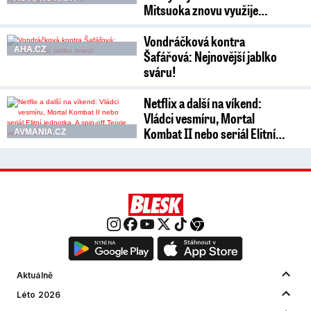
Mitsuoka znovu využije…
Vondráčková kontra
AHA.CZ
Šafářová: Nejnovější jablko
sváru!
Netflix a další na víkend:
Vládci vesmíru, Mortal
Kombat II nebo seriál Elitní…
AVMANIA.CZ
Aktuálně
Léto 2026