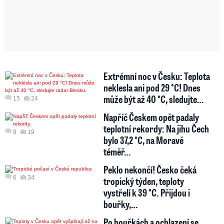
Extrémní noc v Česku: Teplota
neklesla ani pod 29 °C! Dnes
může být až 40 °C, sledujte…
15
24
Napříč Českem opět padaly
teplotní rekordy: Na jihu Čech
9
19
bylo 37,2 °C, na Moravě
téměř…
Peklo nekončí! Česko čeká
6
34
tropický týden, teploty
vystřelí k 39 °C. Přijdou i
bouřky,…
Po bouřkách a ochlazení se