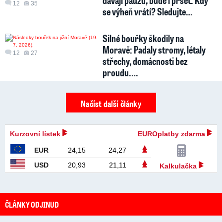
12
35
se výheň vrátí? Sledujte…
Silné bouřky škodily na
Moravě: Padaly stromy, létaly
12
27
střechy, domácnosti bez
proudu.…
Načíst další články
Kurzovní lístek
EUROplatby zdarma
EUR
24,15
24,27
USD
20,93
21,11
Kalkulačka
ČLÁNKY ODJINUD