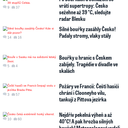
vrátí supertropy: Česko
9
37
sežehne až 39 °C, sledujte
radar Blesku
Silné bouřky zasáhly Česko!
Padaly stromy, vlaky stály
14
16
Bouřky u hranic s Českem
zabíjely. Tragédie v divadle ve
5
4
skalách
Požáry ve Francii: Čeští hasiči
chrání i Clooneyho vilu,
3
57
tankují z Pittova jezírka
Nejdřív pekelná výheň a až
10
60
40°C! A pak hrozba silných
bouřek! Meteorologové vydali