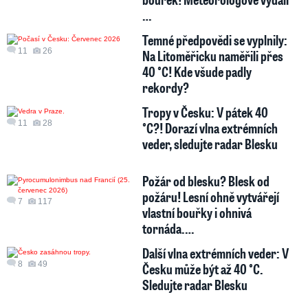
…
Temné předpovědi se vyplnily:
11
26
Na Litoměřicku naměřili přes
40 °C! Kde všude padly
rekordy?
Tropy v Česku: V pátek 40
11
28
°C?! Dorazí vlna extrémních
veder, sledujte radar Blesku
Požár od blesku? Blesk od
požáru! Lesní ohně vytvářejí
7
117
vlastní bouřky i ohnivá
tornáda.…
Další vlna extrémních veder: V
8
49
Česku může být až 40 °C.
Sledujte radar Blesku