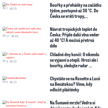
Bouřky a přeháňky na začátku
7
29
týdne, postupně až 38 °C. Do
Česka se vrátí tropy,…
Návrat tropických teplot do
Česka: Přijde další vlna veder
17
49
až 40 °C! A možná přetrvá
déle
Chladné dny končí: O víkendu
se vyjasní a oteplí. Hrozí ale i
9
29
bouřky, sledujte radar …
Chystáte se na Roxette a Lucii
6
23
na Benátskou? Víme, kdy
odložit pláštěnky
Na Šumavě mrzlo! Vedra si
dávají pauzu, bude i pršet. Kdy