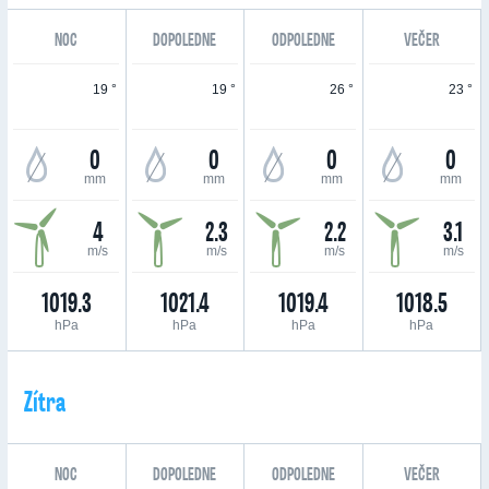
NOC
DOPOLEDNE
ODPOLEDNE
VEČER
19 °
19 °
26 °
23 °
0
0
0
0
mm
mm
mm
mm
4
2.3
2.2
3.1
m/s
m/s
m/s
m/s
1019.3
1021.4
1019.4
1018.5
hPa
hPa
hPa
hPa
Zítra
NOC
DOPOLEDNE
ODPOLEDNE
VEČER