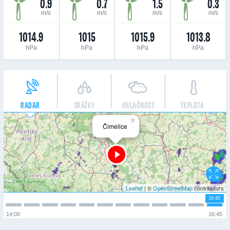
0.9
0.7
1.5
0.3
m/s
m/s
m/s
m/s
1014.9
1015
1015.9
1013.8
hPa
hPa
hPa
hPa
RADAR
SRÁŽKY
OBLAČNOST
TEPLOTA
×
Čimelice
Leaflet
| ©
OpenStreetMap
contributors
16:45
14:00
16:45