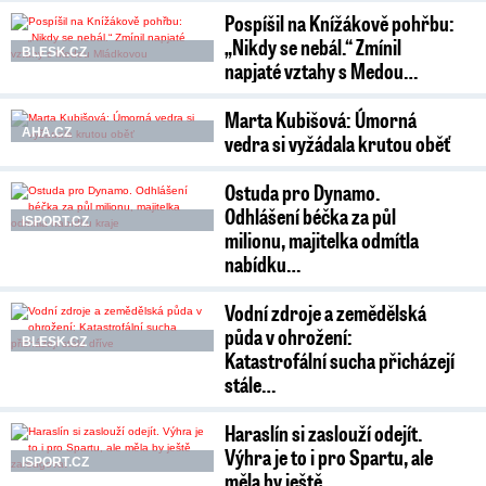
Pospíšil na Knížákově pohřbu:
„Nikdy se nebál.“ Zmínil
BLESK.CZ
napjaté vztahy s Medou…
Marta Kubišová: Úmorná
AHA.CZ
vedra si vyžádala krutou oběť
Ostuda pro Dynamo.
Odhlášení béčka za půl
ISPORT.CZ
milionu, majitelka odmítla
nabídku…
Vodní zdroje a zemědělská
půda v ohrožení:
BLESK.CZ
Katastrofální sucha přicházejí
stále…
Haraslín si zaslouží odejít.
Výhra je to i pro Spartu, ale
ISPORT.CZ
měla by ještě…