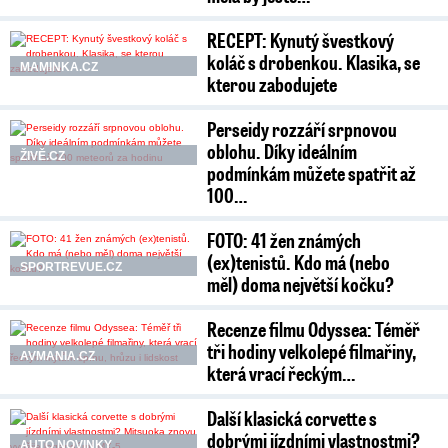
RECEPT: Kynutý švestkový
koláč s drobenkou. Klasika, se
MAMINKA.CZ
kterou zabodujete
Perseidy rozzáří srpnovou
oblohu. Díky ideálním
ŽIVĚ.CZ
podmínkám můžete spatřit až
100…
FOTO: 41 žen známých
(ex)tenistů. Kdo má (nebo
SPORTREVUE.CZ
měl) doma největší kočku?
Recenze filmu Odyssea: Téměř
tři hodiny velkolepé filmařiny,
AVMANIA.CZ
která vrací řeckým…
Další klasická corvette s
dobrými jízdními vlastnostmi?
AUTO NOVINKY