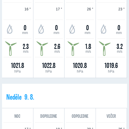
16 °
17 °
26 °
23 °
0
0
0
0
mm
mm
mm
mm
2.3
2.6
1.8
3.2
m/s
m/s
m/s
m/s
1021.8
1022.8
1020.8
1019.6
hPa
hPa
hPa
hPa
Neděle 9. 8.
NOC
DOPOLEDNE
ODPOLEDNE
VEČER