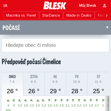
Můj Blesk
Macinka vs. Pavel
StarDance
Made in Česko
Festiva
POČASÍ
Předpověď počasí
Čimelice
DNES
ZÍTRA
NE
PO
ÚT
7. 8.
8. 8.
9. 8.
10. 8.
11. 8.
26 °
26 °
29 °
28 °
25 °
4
4
3.2
2.6
2.5
2.5
2.3
2.8
2.9
2.5
2.1
1.9
2.2
2.5
1.9
2.7
3
2.
m/s