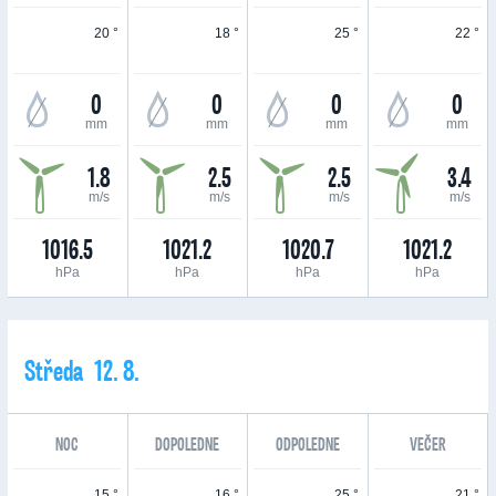
20 °
18 °
25 °
22 °
0
0
0
0
mm
mm
mm
mm
1.8
2.5
2.5
3.4
m/s
m/s
m/s
m/s
1016.5
1021.2
1020.7
1021.2
hPa
hPa
hPa
hPa
Středa 12. 8.
NOC
DOPOLEDNE
ODPOLEDNE
VEČER
15 °
16 °
25 °
21 °