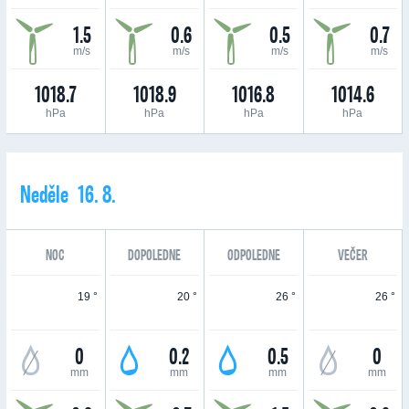
1.5
0.6
0.5
0.7
m/s
m/s
m/s
m/s
1018.7
1018.9
1016.8
1014.6
hPa
hPa
hPa
hPa
Neděle 16. 8.
NOC
DOPOLEDNE
ODPOLEDNE
VEČER
19 °
20 °
26 °
26 °
0
0.2
0.5
0
mm
mm
mm
mm