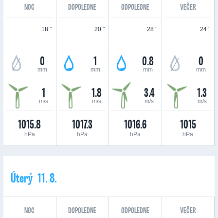
NOC
DOPOLEDNE
ODPOLEDNE
VEČER
18 °
20 °
28 °
24 °
0
1
0.8
0
mm
mm
mm
mm
1
1.8
3.4
1.3
m/s
m/s
m/s
m/s
1015.8
1017.3
1016.6
1015
hPa
hPa
hPa
hPa
Úterý 11. 8.
NOC
DOPOLEDNE
ODPOLEDNE
VEČER