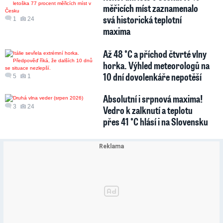
měřicích míst zaznamenalo
svá historická teplotní
1
24
maxima
Až 48 °C a příchod čtvrté vlny
horka. Výhled meteorologů na
10 dní dovolenkáře nepotěší
5
1
Absolutní i srpnová maxima!
3
24
Vedro k zalknutí a teplotu
přes 41 °C hlásí i na Slovensku