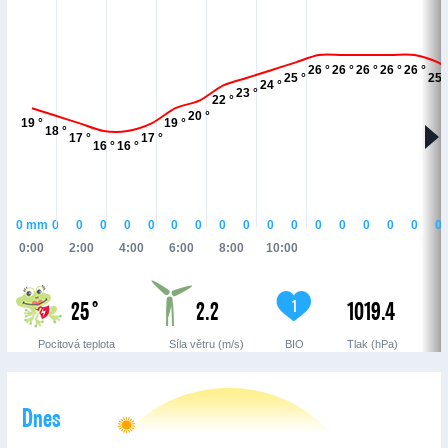
26 °
26 °
26 °
26 °
26 °
25 °
25 
24 °
23 °
22 °
20 °
19 °
19 °
18 °
17 °
17 °
16 °
16 °
0
mm
0
0
0
0
0
0
0
0
0
0
0
0
0
0
0
0
0
0:00
2:00
4:00
6:00
8:00
10:00
25 °
2.2
1019.4
1
Pocitová teplota
Síla větru (m/s)
BIO
Tlak (hPa)
Dnes