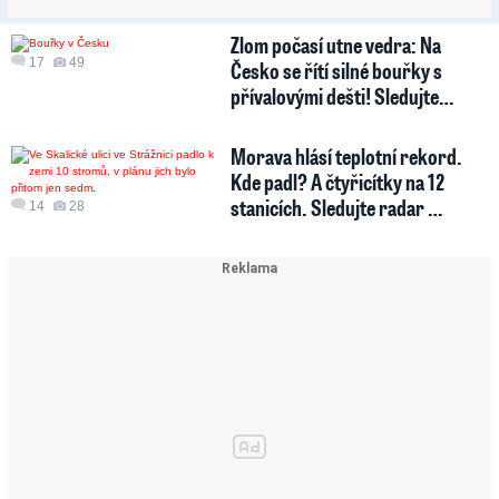
Zlom počasí utne vedra: Na
17
49
Česko se řítí silné bouřky s
přívalovými dešti! Sledujte…
Morava hlásí teplotní rekord.
Kde padl? A čtyřicítky na 12
stanicích. Sledujte radar …
14
28