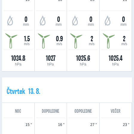
0
0
0
0
mm
mm
mm
mm
1.5
0.9
2
2
m/s
m/s
m/s
m/s
1024.8
1027
1025.6
1025.4
hPa
hPa
hPa
hPa
Čtvrtek 13. 8.
NOC
DOPOLEDNE
ODPOLEDNE
VEČER
15 °
16 °
27 °
23 °