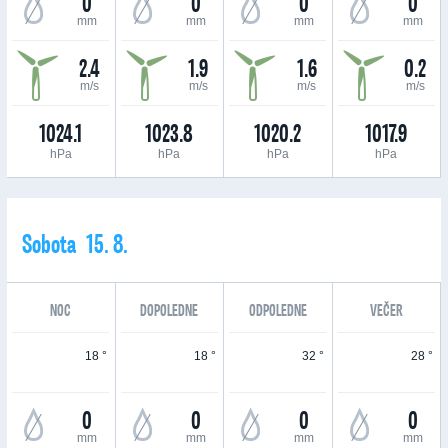
0
0
0
0
mm
mm
mm
mm
2.4
1.9
1.6
0.2
m/s
m/s
m/s
m/s
1024.1
1023.8
1020.2
1017.9
hPa
hPa
hPa
hPa
Sobota 15. 8.
NOC
DOPOLEDNE
ODPOLEDNE
VEČER
18 °
18 °
32 °
28 °
0
0
0
0
mm
mm
mm
mm