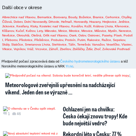
Další obce v okrese
Albrechtice nad Vltavou,
Bernartice,
Borovany,
Boudy,
Božetice,
Branice,
Cerhonice,
Chyšky,
Čížová,
Dobev,
Dolní Novosedly,
Drhovle,
Heřmaň,
Horosedly,
Hrazany,
Hrejkovice,
Jetětice,
Jickovice,
Kestřany,
Kluky,
Kostelec nad Vltavou,
Kovářov,
Kožlí,
Králova Lhota,
Křenovice,
Křižanov,
Kučeř,
Květov,
Lety,
Milevsko,
Minice,
Mirotice,
Mirovice,
Mišovice,
Myslín,
Nerestce,
Nevězice,
Okrouhlá,
Olešná,
Orlík nad Vltavou,
Osek,
Oslov,
Ostrovec,
Paseky,
Písek,
Podolí
I,
Přeborov,
Předotice,
Přeštěnice,
Probulov,
Protivín,
Putim,
Rakovice,
Ražice,
Sepekov,
Skály,
Slabčice,
Smetanova Lhota,
Stehlovice,
Tálín,
Temešvár,
Varvažov,
Veselíčko,
Vlastec,
Vlksice,
Vojníkov,
Vráž,
Vrcovice,
Záhoří,
Zbelítov,
Zběšičky,
Žďár,
Zhoř,
Zvíkovské Podhradí
Předpověď počasí zpracovává data od
Českého hydrometeorologického ústavu
a též
Norského meteorologického ústavu a NRK
Yr.no
.
2
1
Meteorologové zveřejnili upřesnění na nadcházející
víkend. Jeden den se výrazně …
Ochlazení jen na chvilku:
1
46
Česko čekají znovu tropy! Kde
bude největší vedro?
Rekordní léto v Česku: 77 %