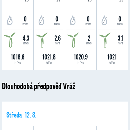
20 °
19 °
26 °
23 °
0
0
0
0
mm
mm
mm
mm
4.3
2.6
2
3.1
m/s
m/s
m/s
m/s
1018.6
1021.8
1020.9
1021
hPa
hPa
hPa
hPa
Dlouhodobá předpověď Vráž
Středa 12. 8.