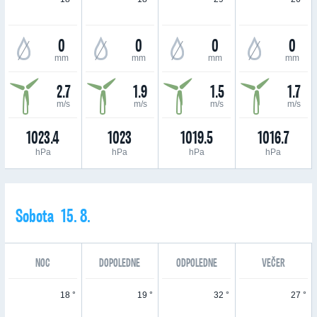
0
0
0
0
mm
mm
mm
mm
2.7
1.9
1.5
1.7
m/s
m/s
m/s
m/s
1023.4
1023
1019.5
1016.7
hPa
hPa
hPa
hPa
Sobota 15. 8.
NOC
DOPOLEDNE
ODPOLEDNE
VEČER
18 °
19 °
32 °
27 °