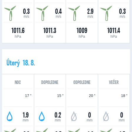
0.3
0.4
2.9
0.3
m/s
m/s
m/s
m/s
1011.6
1011.3
1009
1011.4
hPa
hPa
hPa
hPa
Úterý 18. 8.
NOC
DOPOLEDNE
ODPOLEDNE
VEČER
17 °
15 °
20 °
18 °
1.9
0.2
0
0
mm
mm
mm
mm