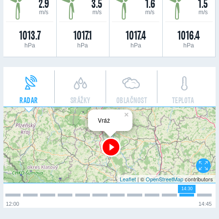
2.9
3.5
1.6
1.5
m/s
m/s
m/s
m/s
1013.7
1017.1
1017.4
1016.4
hPa
hPa
hPa
hPa
RADAR
SRÁŽKY
OBLAČNOST
TEPLOTA
×
Vráž
Leaflet
| ©
OpenStreetMap
contributors
14:30
12:00
14:45