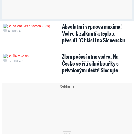
Absolutní i srpnová maxima!
4
24
Vedro k zalknutí a teplotu
přes 41 °C hlásí i na Slovensku
Zlom počasí utne vedra: Na
17
49
Česko se řítí silné bouřky s
přívalovými dešti! Sledujte…