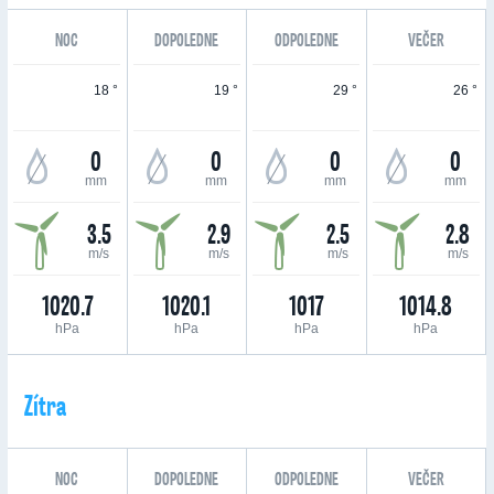
NOC
DOPOLEDNE
ODPOLEDNE
VEČER
18 °
19 °
29 °
26 °
0
0
0
0
mm
mm
mm
mm
3.5
2.9
2.5
2.8
m/s
m/s
m/s
m/s
1020.7
1020.1
1017
1014.8
hPa
hPa
hPa
hPa
Zítra
NOC
DOPOLEDNE
ODPOLEDNE
VEČER