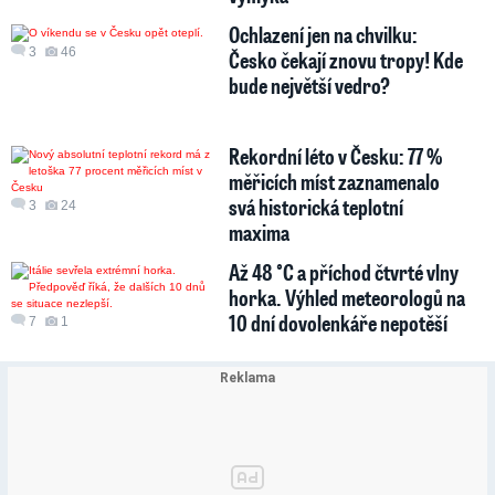
Ochlazení jen na chvilku:
3
46
Česko čekají znovu tropy! Kde
bude největší vedro?
Rekordní léto v Česku: 77 %
měřicích míst zaznamenalo
svá historická teplotní
3
24
maxima
Až 48 °C a příchod čtvrté vlny
horka. Výhled meteorologů na
10 dní dovolenkáře nepotěší
7
1