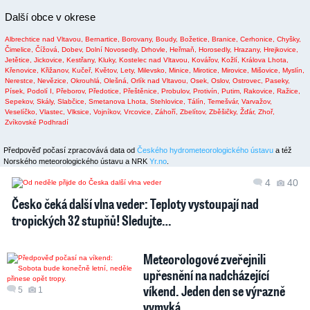
Další obce v okrese
Albrechtice nad Vltavou,
Bernartice,
Borovany,
Boudy,
Božetice,
Branice,
Cerhonice,
Chyšky,
Čimelice,
Čížová,
Dobev,
Dolní Novosedly,
Drhovle,
Heřmaň,
Horosedly,
Hrazany,
Hrejkovice,
Jetětice,
Jickovice,
Kestřany,
Kluky,
Kostelec nad Vltavou,
Kovářov,
Kožlí,
Králova Lhota,
Křenovice,
Křižanov,
Kučeř,
Květov,
Lety,
Milevsko,
Minice,
Mirotice,
Mirovice,
Mišovice,
Myslín,
Nerestce,
Nevězice,
Okrouhlá,
Olešná,
Orlík nad Vltavou,
Osek,
Oslov,
Ostrovec,
Paseky,
Písek,
Podolí I,
Přeborov,
Předotice,
Přeštěnice,
Probulov,
Protivín,
Putim,
Rakovice,
Ražice,
Sepekov,
Skály,
Slabčice,
Smetanova Lhota,
Stehlovice,
Tálín,
Temešvár,
Varvažov,
Veselíčko,
Vlastec,
Vlksice,
Vojníkov,
Vrcovice,
Záhoří,
Zbelítov,
Zběšičky,
Žďár,
Zhoř,
Zvíkovské Podhradí
Předpověď počasí zpracovává data od
Českého hydrometeorologického ústavu
a též
Norského meteorologického ústavu a NRK
Yr.no
.
4
40
Česko čeká další vlna veder: Teploty vystoupají nad
tropických 32 stupňů! Sledujte…
Meteorologové zveřejnili
upřesnění na nadcházející
víkend. Jeden den se výrazně
5
1
vymyká