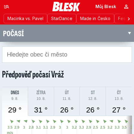
Můj Blesk
Macinka vs. Pavel
StarDance
Made in Česko
Festiva
POČASÍ
Předpověď počasí
Vráž
DNES
ZÍTRA
ÚT
ST
ČT
9. 8.
10. 8.
11. 8.
12. 8.
13. 8.
29 °
31 °
26 °
26 °
27 °
3.5
2.9
3
2.8
3.1
3.1
2.9
3
3
3.2
3.3
2.9
2.5
2.5
3.2
3.3
3.5
3
m/s