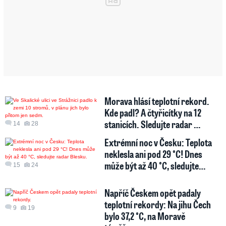
Morava hlásí teplotní rekord.
Kde padl? A čtyřicítky na 12
stanicích. Sledujte radar …
14
28
Extrémní noc v Česku: Teplota
neklesla ani pod 29 °C! Dnes
může být až 40 °C, sledujte…
15
24
Napříč Českem opět padaly
teplotní rekordy: Na jihu Čech
9
19
bylo 37,2 °C, na Moravě