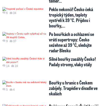
téměř…
Peklo nekončí! Česko čeká
6
34
tropický týden, teploty
vystřelí k 39 °C. Přijdou i
bouřky,…
Po bouřkách a ochlazení se
vrátí supertropy: Česko
9
37
sežehne až 39 °C, sledujte
radar Blesku
Silné bouřky zasáhly Česko!
Padaly stromy, vlaky stály
14
16
Bouřky u hranic s Českem
zabíjely. Tragédie v divadle ve
5
4
skalách