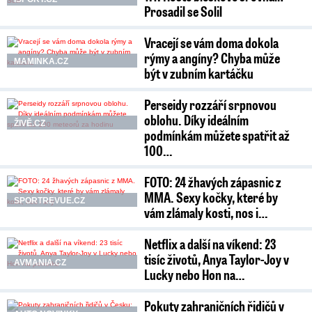
Prosadil se Solil
Vracejí se vám doma dokola
rýmy a angíny? Chyba může
MAMINKA.CZ
být v zubním kartáčku
Perseidy rozzáří srpnovou
oblohu. Díky ideálním
ŽIVĚ.CZ
podmínkám můžete spatřit až
100…
FOTO: 24 žhavých zápasnic z
MMA. Sexy kočky, které by
SPORTREVUE.CZ
vám zlámaly kosti, nos i…
Netflix a další na víkend: 23
tisíc životů, Anya Taylor-Joy v
AVMANIA.CZ
Lucky nebo Hon na…
Pokuty zahraničních řidičů v