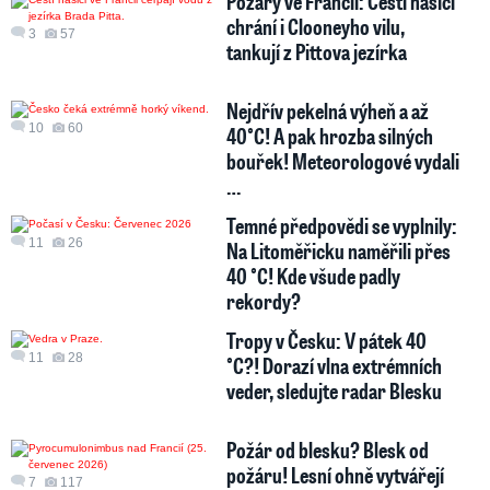
Požáry ve Francii: Čeští hasiči
chrání i Clooneyho vilu,
3
57
tankují z Pittova jezírka
Nejdřív pekelná výheň a až
10
60
40°C! A pak hrozba silných
bouřek! Meteorologové vydali
…
Temné předpovědi se vyplnily:
11
26
Na Litoměřicku naměřili přes
40 °C! Kde všude padly
rekordy?
Tropy v Česku: V pátek 40
11
28
°C?! Dorazí vlna extrémních
veder, sledujte radar Blesku
Požár od blesku? Blesk od
požáru! Lesní ohně vytvářejí
7
117