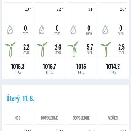
18 °
22 °
31 °
26 °
0
0
0
0
mm
mm
mm
mm
2.2
2.6
5.7
2.5
m/s
m/s
m/s
m/s
1015.3
1015.7
1015
1014.2
hPa
hPa
hPa
hPa
Úterý 11. 8.
NOC
DOPOLEDNE
ODPOLEDNE
VEČER