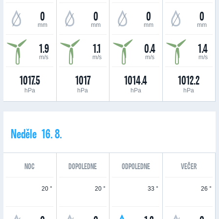
0
0
0
0
mm
mm
mm
mm
1.9
1.1
0.4
1.4
m/s
m/s
m/s
m/s
1017.5
1017
1014.4
1012.2
hPa
hPa
hPa
hPa
Neděle 16. 8.
NOC
DOPOLEDNE
ODPOLEDNE
VEČER
20 °
20 °
33 °
26 °