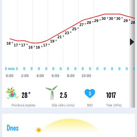
30 °
30 °
30 °
29 °
29 °
28 °
28 
27 °
25 °
23 °
21 °
19 °
18 °
17 °
17 °
17 °
16 °
16 °
0
mm
0
0
0
0
0
0
0
0
0
0
0
0
0
0
0
0
0
0:00
2:00
4:00
6:00
8:00
10:00
28 °
2.5
1017
3
Pocitová teplota
Síla větru (m/s)
BIO
Tlak (hPa)
Dnes