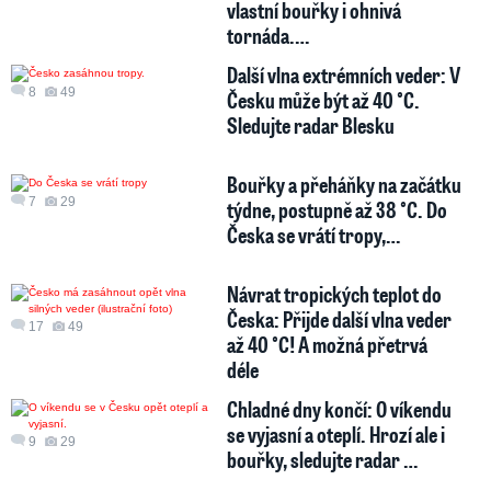
vlastní bouřky i ohnivá
tornáda.…
Další vlna extrémních veder: V
8
49
Česku může být až 40 °C.
Sledujte radar Blesku
Bouřky a přeháňky na začátku
7
29
týdne, postupně až 38 °C. Do
Česka se vrátí tropy,…
Návrat tropických teplot do
Česka: Přijde další vlna veder
17
49
až 40 °C! A možná přetrvá
déle
Chladné dny končí: O víkendu
se vyjasní a oteplí. Hrozí ale i
9
29
bouřky, sledujte radar …