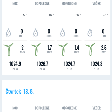
NOC
DOPOLEDNE
ODPOLEDNE
VEČER
15 °
16 °
26 °
23 °
0
0
0
0
mm
mm
mm
mm
2
1.7
1.4
2.5
m/s
m/s
m/s
m/s
1024.9
1026.7
1024.7
1024.3
hPa
hPa
hPa
hPa
Čtvrtek 13. 8.
NOC
DOPOLEDNE
ODPOLEDNE
VEČER