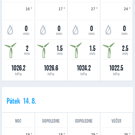
16 °
17 °
27 °
24 °
0
0
0
0
mm
mm
mm
mm
2
1.5
1.5
2.5
m/s
m/s
m/s
m/s
1026.2
1026.6
1024.2
1022.5
hPa
hPa
hPa
hPa
Pátek 14. 8.
NOC
DOPOLEDNE
ODPOLEDNE
VEČER
18 °
18 °
29 °
26 °