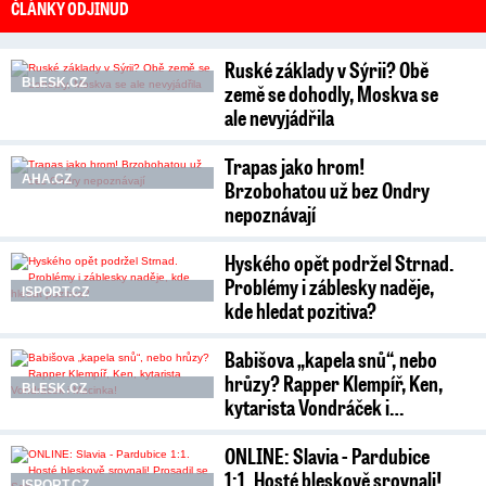
ČLÁNKY ODJINUD
Ruské základy v Sýrii? Obě
BLESK.CZ
země se dohodly, Moskva se
ale nevyjádřila
Trapas jako hrom!
AHA.CZ
Brzobohatou už bez Ondry
nepoznávají
Hyského opět podržel Strnad.
Problémy i záblesky naděje,
ISPORT.CZ
kde hledat pozitiva?
Babišova „kapela snů“, nebo
hrůzy? Rapper Klempíř, Ken,
BLESK.CZ
kytarista Vondráček i…
ONLINE: Slavia - Pardubice
1:1. Hosté bleskově srovnali!
ISPORT.CZ