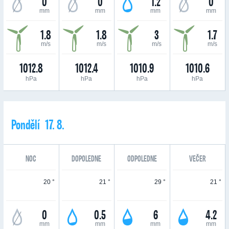
0
0
1.2
0
mm
mm
mm
mm
1.8
1.8
3
1.7
m/s
m/s
m/s
m/s
1012.8
1012.4
1010.9
1010.6
hPa
hPa
hPa
hPa
Pondělí 17. 8.
NOC
DOPOLEDNE
ODPOLEDNE
VEČER
20 °
21 °
29 °
21 °
0
0.5
6
4.2
mm
mm
mm
mm