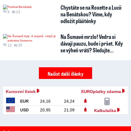
Chystáte se na Roxette a Lucii
6
23
na Benátskou? Víme, kdy
odložit pláštěnky
Na Šumavě mrzlo! Vedra si
dávají pauzu, bude i pršet. Kdy
12
35
se výheň vrátí? Sledujte…
Načíst další články
Kurzovní lístek
EUROplatby zdarma
EUR
24,16
24,24
USD
20,95
21,09
Kalkulačka