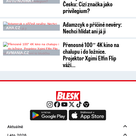
AUTO NOVINKY
Česku: Cizí značka jako
privilegium?
Adamzcyk o příčině nevěry:
AHA.CZ
Nechci hlídat ani já ji
Přenosné 100″ 4K kino na
chalupu i do ložnice.
AVMANIA.CZ
Projektor Xgimi Elfin Flip
váží…
Aktuálně
Léto 2026