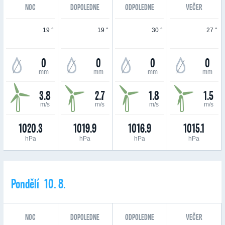
NOC
DOPOLEDNE
ODPOLEDNE
VEČER
19 °
19 °
30 °
27 °
0
0
0
0
mm
mm
mm
mm
3.8
2.7
1.8
1.5
m/s
m/s
m/s
m/s
1020.3
1019.9
1016.9
1015.1
hPa
hPa
hPa
hPa
Pondělí 10. 8.
NOC
DOPOLEDNE
ODPOLEDNE
VEČER