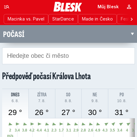
Můj Blesk
Macinka vs. Pavel
StarDance
Made in Česko
Festiva
POČASÍ
Předpověď počasí
Králova Lhota
DNES
ZÍTRA
SO
NE
PO
6. 8.
7. 8.
8. 8.
9. 8.
10. 8.
29 °
26 °
27 °
30 °
31 °
2
3.4
3.8
4.2
4.4
4.1
2.3
1.7
3.1
2.9
2.8
2.6
4.9
4.3
3.5
3.4
4
3.
m/s