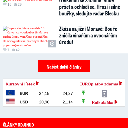
15
29
pršet a ochladí se. Hrozí i silné
bouřky, sledujte radar Blesku
Zkáza na jižní Moravě: Bouře
zničila vinařům a ovocnářům
úrodu!
7
42
Načíst další články
Kurzovní lístek
EUROplatby zdarma
EUR
24,15
24,27
USD
20,96
21,14
Kalkulačka
ČLÁNKY ODJINUD