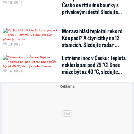
15
49
Česko se řítí silné bouřky s
přívalovými dešti! Sledujte…
Morava hlásí teplotní rekord.
Kde padl? A čtyřicítky na 12
stanicích. Sledujte radar …
13
28
Extrémní noc v Česku: Teplota
neklesla ani pod 29 °C! Dnes
může být až 40 °C, sledujte…
14
24