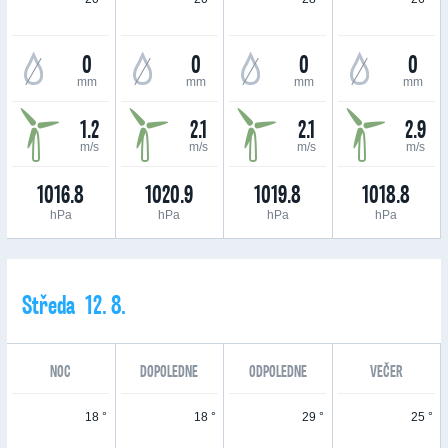
0
0
0
0
mm
mm
mm
mm
1.2
2.1
2.1
2.9
m/s
m/s
m/s
m/s
1016.8
1020.9
1019.8
1018.8
hPa
hPa
hPa
hPa
Středa 12. 8.
NOC
DOPOLEDNE
ODPOLEDNE
VEČER
18 °
18 °
29 °
25 °