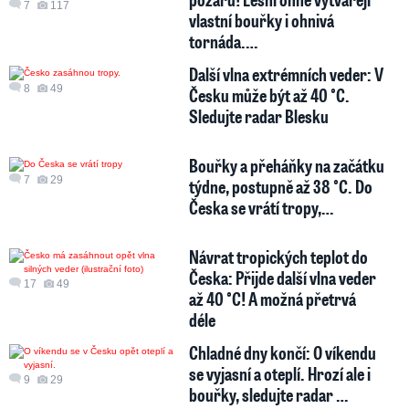
7
117
vlastní bouřky i ohnivá
tornáda.…
Další vlna extrémních veder: V
8
49
Česku může být až 40 °C.
Sledujte radar Blesku
Bouřky a přeháňky na začátku
7
29
týdne, postupně až 38 °C. Do
Česka se vrátí tropy,…
Návrat tropických teplot do
Česka: Přijde další vlna veder
17
49
až 40 °C! A možná přetrvá
déle
Chladné dny končí: O víkendu
se vyjasní a oteplí. Hrozí ale i
9
29
bouřky, sledujte radar …