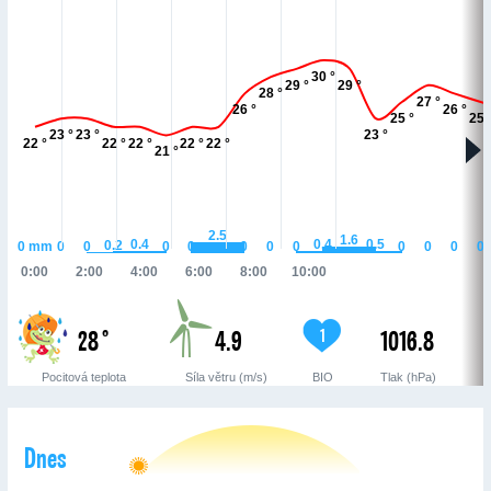
30 °
29 °
29 °
28 °
27 °
26 °
26 °
25 °
25 
23 °
23 °
23 °
22 °
22 °
22 °
22 °
22 °
21 °
2.5
1.6
0.5
0.4
0.4
0.2
0
mm
0
0
0
0
0
0
0
0
0
0
0
0:00
2:00
4:00
6:00
8:00
10:00
28 °
4.9
1016.8
1
Pocitová teplota
Síla větru (m/s)
BIO
Tlak (hPa)
Dnes