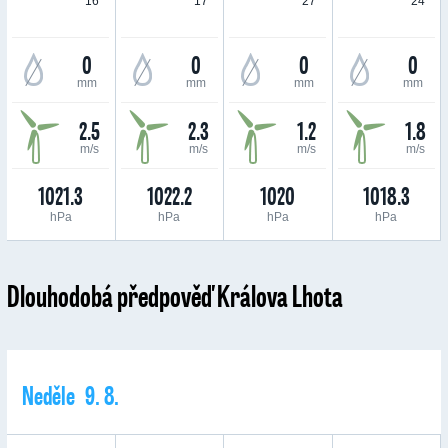
16 °
17 °
27 °
24 °
0
0
0
0
mm
mm
mm
mm
2.5
2.3
1.2
1.8
m/s
m/s
m/s
m/s
1021.3
1022.2
1020
1018.3
hPa
hPa
hPa
hPa
Dlouhodobá předpověď Králova Lhota
Neděle 9. 8.