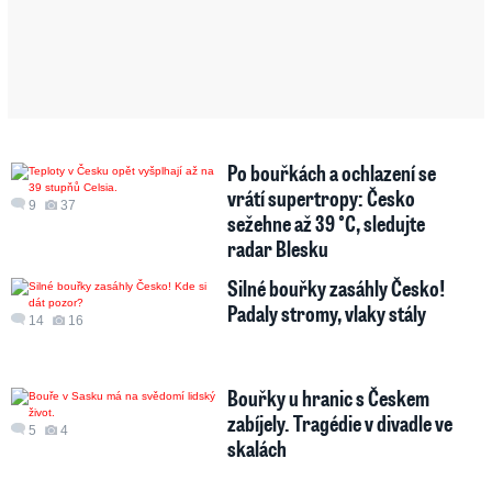
Po bouřkách a ochlazení se
vrátí supertropy: Česko
9
37
sežehne až 39 °C, sledujte
radar Blesku
Silné bouřky zasáhly Česko!
Padaly stromy, vlaky stály
14
16
Bouřky u hranic s Českem
zabíjely. Tragédie v divadle ve
5
4
skalách