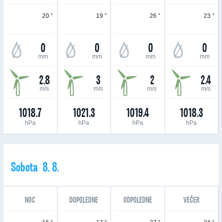
20 °
19 °
26 °
23 °
0
0
0
0
mm
mm
mm
mm
2.8
3
2
2.4
m/s
m/s
m/s
m/s
1018.7
1021.3
1019.4
1018.3
hPa
hPa
hPa
hPa
Sobota 8. 8.
NOC
DOPOLEDNE
ODPOLEDNE
VEČER