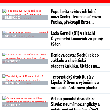
Popularita světových lídrů
mezi Čechy: Trump na úrovni
BLESK.CZ
Putina, překvapil Rutte…
Laďa Kerndl (81) v slzách!
AHA.CZ
Čtyři mrtví kamarádi za jediný
týden
Deniova cesta: Sochůrek do
základu a slávistická
ISPORT.CZ
stoperská klika. Ukáže i na…
Teroristický útok Rusů v
Lipsku!? Dron s výbušninou
BLESK.CZ
se našel u Antonova plného…
Artisu pomáhá divočák ze
Slavie: neumí moc anglicky a
ISPORT.CZ
někdy vyděsí trenéra. Čím?