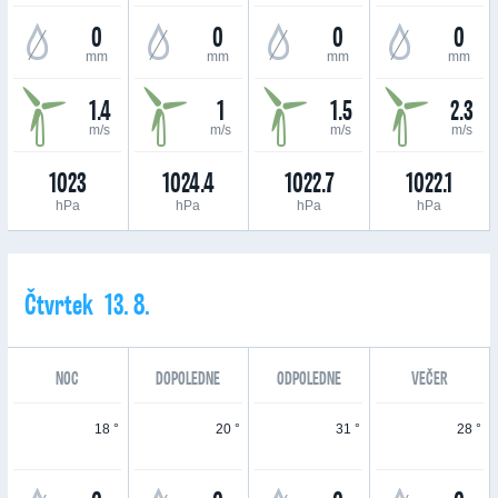
0
0
0
0
mm
mm
mm
mm
1.4
1
1.5
2.3
m/s
m/s
m/s
m/s
1023
1024.4
1022.7
1022.1
hPa
hPa
hPa
hPa
Čtvrtek 13. 8.
NOC
DOPOLEDNE
ODPOLEDNE
VEČER
18 °
20 °
31 °
28 °