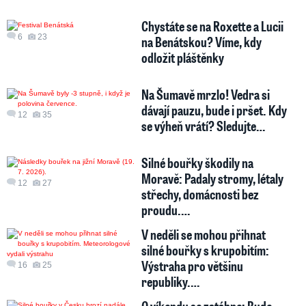
Chystáte se na Roxette a Lucii
6
23
na Benátskou? Víme, kdy
odložit pláštěnky
Na Šumavě mrzlo! Vedra si
dávají pauzu, bude i pršet. Kdy
12
35
se výheň vrátí? Sledujte…
Silné bouřky škodily na
Moravě: Padaly stromy, létaly
12
27
střechy, domácnosti bez
proudu.…
V neděli se mohou přihnat
silné bouřky s krupobitím:
Výstraha pro většinu
16
25
republiky.…
O víkendu se zatáhne: Bude