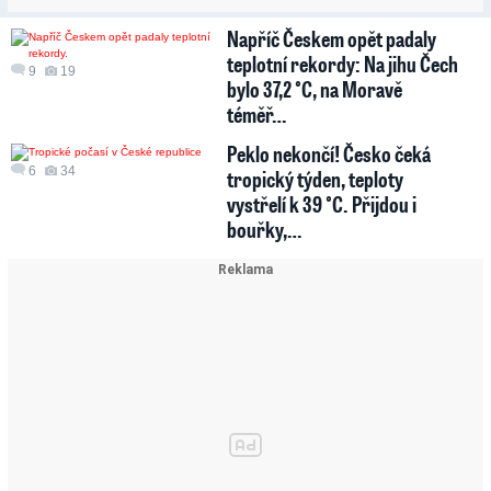
Napříč Českem opět padaly
teplotní rekordy: Na jihu Čech
9
19
bylo 37,2 °C, na Moravě
téměř…
Peklo nekončí! Česko čeká
6
34
tropický týden, teploty
vystřelí k 39 °C. Přijdou i
bouřky,…