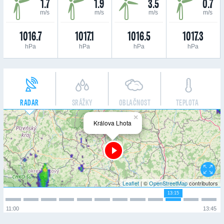
1.7
1.9
3.5
0.7
m/s
m/s
m/s
m/s
1016.7
1017.1
1016.5
1017.3
hPa
hPa
hPa
hPa
RADAR
SRÁŽKY
OBLAČNOST
TEPLOTA
×
Králova Lhota
Leaflet
| ©
OpenStreetMap
contributors
13:15
11:00
13:45