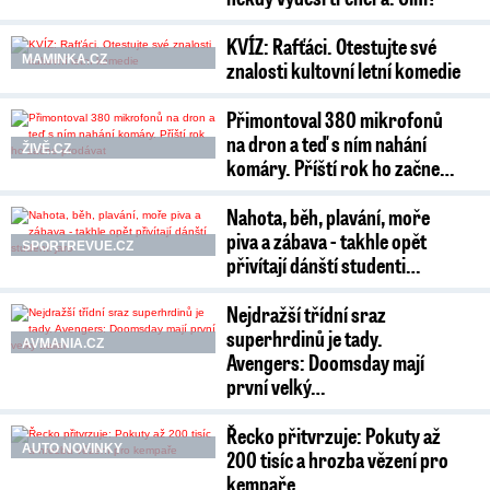
KVÍZ: Rafťáci. Otestujte své
MAMINKA.CZ
znalosti kultovní letní komedie
Přimontoval 380 mikrofonů
na dron a teď s ním nahání
ŽIVĚ.CZ
komáry. Příští rok ho začne…
Nahota, běh, plavání, moře
piva a zábava - takhle opět
SPORTREVUE.CZ
přivítají dánští studenti…
Nejdražší třídní sraz
superhrdinů je tady.
AVMANIA.CZ
Avengers: Doomsday mají
první velký…
Řecko přitvrzuje: Pokuty až
AUTO NOVINKY
200 tisíc a hrozba vězení pro
kempaře