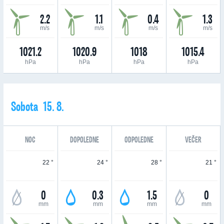
2.2
1.1
0.4
1.3
m/s
m/s
m/s
m/s
1021.2
1020.9
1018
1015.4
hPa
hPa
hPa
hPa
Sobota 15. 8.
NOC
DOPOLEDNE
ODPOLEDNE
VEČER
22 °
24 °
28 °
21 °
0
0.3
1.5
0
mm
mm
mm
mm