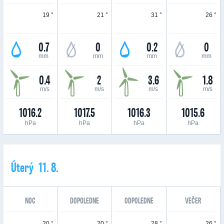
19 °
21 °
31 °
26 °
0.7
0
0.2
0
mm
mm
mm
mm
0.4
2
3.6
1.8
m/s
m/s
m/s
m/s
1016.2
1017.5
1016.3
1015.6
hPa
hPa
hPa
hPa
Úterý 11. 8.
NOC
DOPOLEDNE
ODPOLEDNE
VEČER
20 °
20 °
28 °
26 °