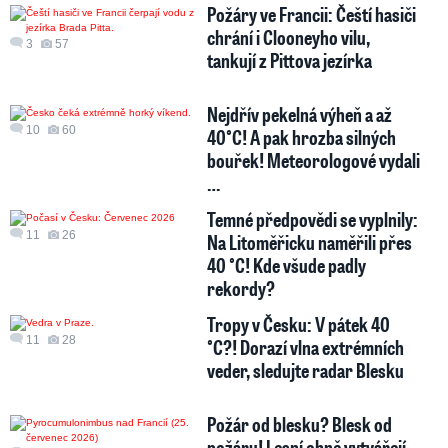
Požáry ve Francii: Čeští hasiči
chrání i Clooneyho vilu,
3
57
tankují z Pittova jezírka
Nejdřív pekelná výheň a až
10
60
40°C! A pak hrozba silných
bouřek! Meteorologové vydali
…
Temné předpovědi se vyplnily:
11
26
Na Litoměřicku naměřili přes
40 °C! Kde všude padly
rekordy?
Tropy v Česku: V pátek 40
11
28
°C?! Dorazí vlna extrémních
veder, sledujte radar Blesku
Požár od blesku? Blesk od
požáru! Lesní ohně vytvářejí