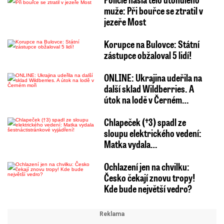
muže: Při bouřce se ztratil v
jezeře Most
Korupce na Bulovce: Státní
zástupce obžaloval 5 lidí!
ONLINE: Ukrajina udeřila na
další sklad Wildberries. A
útok na lodě v Černém…
Chlapeček (†3) spadl ze
sloupu elektrického vedení:
Matka vydala…
Ochlazení jen na chvilku:
Česko čekají znovu tropy!
Kde bude největší vedro?