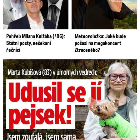
Pohřeb Milana Knížáka (†86):
Meteoroložka: Jaké bude
Státní pocty, nečekaní
počasí na megakoncert
řečníci
Ztraceného?
Marta Kubišová (83) v úmorných vedrech: Udusil se jí pejsek!