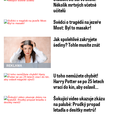
Několik mrtvých včetně
učitelů
Svědci o tragédii na jezeře
Most: Byl to masakr!
Jak spolehlivě zakryjete
šediny? Tohle musíte znát
REKLAMA
U toho nemůžete chybět!
Harry Potter se po 25 letech
vrací do kin, aby oslavil…
Šokující video ukazuje zkázu
na palubě: Prudký propad
letadla o desítky metrů!