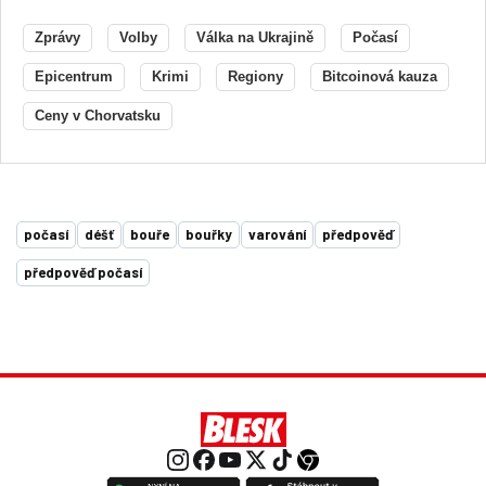
Zprávy
Volby
Válka na Ukrajině
Počasí
Epicentrum
Krimi
Regiony
Bitcoinová kauza
Ceny v Chorvatsku
počasí
déšť
bouře
bouřky
varování
předpověď
předpověď počasí