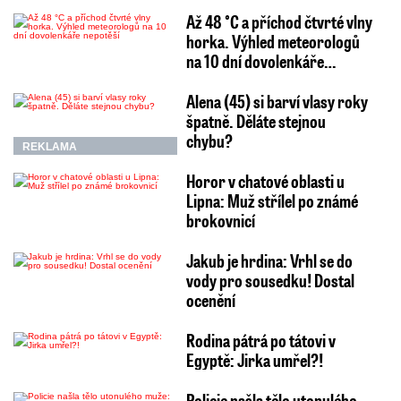
Až 48 °C a příchod čtvrté vlny
horka. Výhled meteorologů
na 10 dní dovolenkáře…
Alena (45) si barví vlasy roky
špatně. Děláte stejnou
chybu?
REKLAMA
Horor v chatové oblasti u
Lipna: Muž střílel po známé
brokovnicí
Jakub je hrdina: Vrhl se do
vody pro sousedku! Dostal
ocenění
Rodina pátrá po tátovi v
Egyptě: Jirka umřel?!
Policie našla tělo utonulého