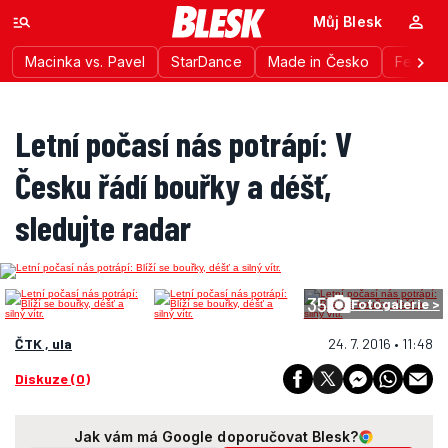
Můj Blesk
Macinka vs. Pavel
StarDance
Made in Česko
Festiva
Letní počasí nás potrápí: V
Česku řádí bouřky a déšť,
sledujte radar
35
Fotogalerie >
ČTK , ula
24. 7. 2016 • 11:48
Diskuze (0)
Jak vám má Google doporučovat Blesk?