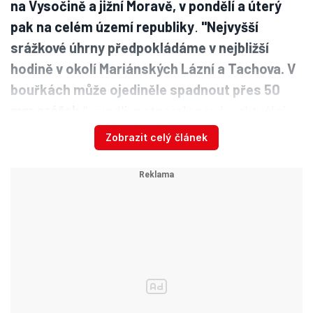
na Vysočině a jižní Moravě, v pondělí a úterý
pak na celém území republiky
.
"Nejvyšší
srážkové úhrny předpokládáme v nejbližší
hodině v okolí Mariánských Lázní a Tachova. V
bouřkách může ojediněle spadnout přes 50
mm srážek
," uvedli meteorologové v aktuální
výstraze.
Zobrazit celý článek
Od pondělních 13:00 do úterních 22:00 se pak
výstraha vztahuje na celé území republiky.
Srpen potěší školáky vysokými
teplotami. Doprovodí je ale bouřky