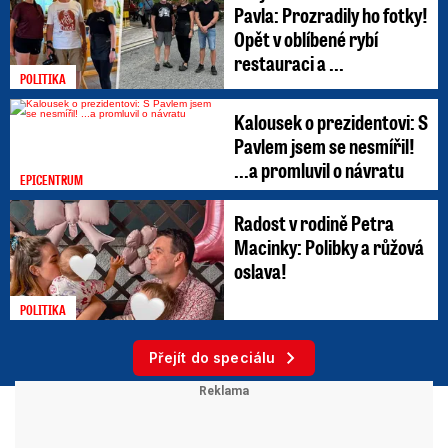
Pavla: Prozradily ho fotky!
Opět v oblíbené rybí
restauraci a ...
POLITIKA
Kalousek o prezidentovi: S
Pavlem jsem se nesmířil!
...a promluvil o návratu
EPICENTRUM
Radost v rodině Petra
Macinky: Polibky a růžová
oslava!
POLITIKA
Přejít do speciálu