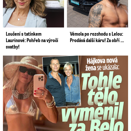
Loučení s tatínkem
Vémola po rozchodu s Lelou:
Laurinové: Pohřeb na výročí
Prodává další káru! Za obří ...
svatby!
Tohle tělo nahradilo Belo: Nová partnerka se ukázala...