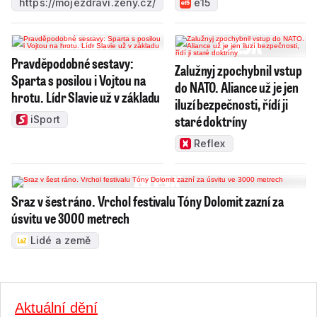
https://mojezdravi.zeny.cz/
e15
Pravděpodobné sestavy:
Zalužnyj zpochybnil vstup
Sparta s posilou i Vojtou na
do NATO. Aliance už je jen
hrotu. Lídr Slavie už v základu
iluzí bezpečnosti, řídí ji
staré doktríny
iSport
Reflex
Sraz v šest ráno. Vrchol festivalu Tóny Dolomit zazní za
úsvitu ve 3000 metrech
Lidé a země
Aktuální dění