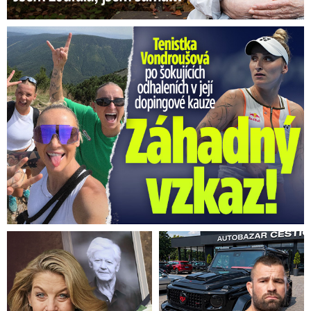
Vondroušová po šokujících odhaleních v kauze: Záhadný vzkaz!