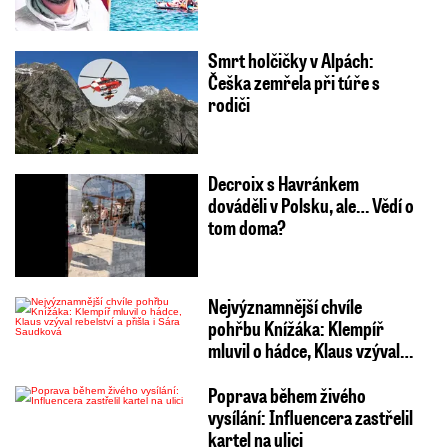
Smrt holčičky v Alpách:
Češka zemřela při túře s
rodiči
Decroix s Havránkem
dováděli v Polsku, ale… Vědí o
tom doma?
Nejvýznamnější chvíle
pohřbu Knížáka: Klempíř
mluvil o hádce, Klaus vzýval…
Poprava během živého
vysílání: Influencera zastřelil
kartel na ulici