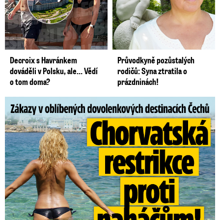
Decroix s Havránkem
Průvodkyně pozůstalých
dováděli v Polsku, ale… Vědí
rodičů: Syna ztratila o
o tom doma?
prázdninách!
Zákazy v dovolenkových rájích: Restrikce proti naháčům!