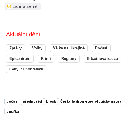
Lidé a země
Aktuální dění
Zprávy
Volby
Válka na Ukrajině
Počasí
Epicentrum
Krimi
Regiony
Bitcoinová kauza
Ceny v Chorvatsku
počasí
předpověď
blesk
Český hydrometeorologický ústav
bouřka