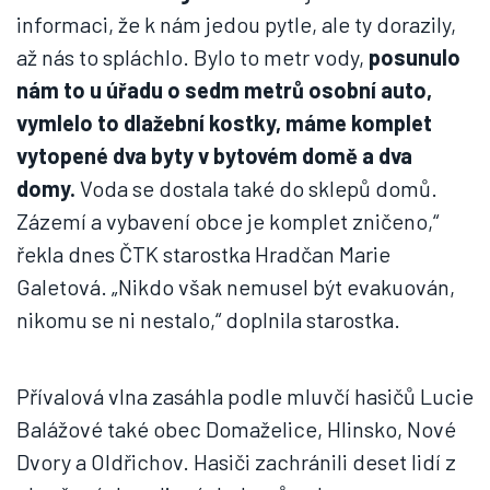
informaci, že k nám jedou pytle, ale ty dorazily,
až nás to spláchlo. Bylo to metr vody,
posunulo
nám to u úřadu o sedm metrů osobní auto,
vymlelo to dlažební kostky, máme komplet
vytopené dva byty v bytovém domě a dva
domy.
Voda se dostala také do sklepů domů.
Zázemí a vybavení obce je komplet zničeno,“
řekla dnes ČTK starostka Hradčan Marie
Galetová. „Nikdo však nemusel být evakuován,
nikomu se ni nestalo,“ doplnila starostka.
Přívalová vlna zasáhla podle mluvčí hasičů Lucie
Balážové také obec Domaželice, Hlinsko, Nové
Dvory a Oldřichov. Hasiči zachránili deset lidí z