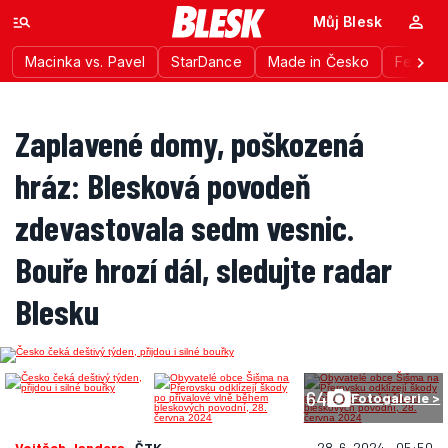
Můj Blesk
Macinka vs. Pavel
StarDance
Made in Česko
Festiva
Zaplavené domy, poškozená
hráz: Blesková povodeň
zdevastovala sedm vesnic.
Bouře hrozí dál, sledujte radar
Blesku
64
Fotogalerie >
Vojtěch Jandera
, ČTK
28. 6. 2024 • 05:50