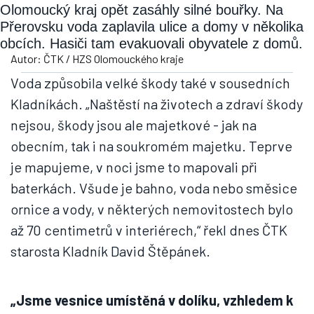
Olomoucký kraj opět zasáhly silné bouřky. Na
Přerovsku voda zaplavila ulice a domy v několika
obcích. Hasiči tam evakuovali obyvatele z domů.
Autor: ČTK / HZS Olomouckého kraje
Voda způsobila velké škody také v sousedních
Kladníkách. „Naštěstí na životech a zdraví škody
nejsou, škody jsou ale majetkové - jak na
obecním, tak i na soukromém majetku. Teprve
je mapujeme, v noci jsme to mapovali při
baterkách. Všude je bahno, voda nebo směsice
ornice a vody, v některých nemovitostech bylo
až 70 centimetrů v interiérech,“ řekl dnes ČTK
starosta Kladník David Štěpánek.
„Jsme vesnice umístěná v dolíku, vzhledem k