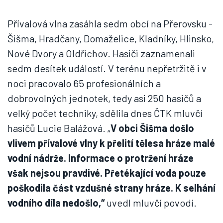
Přívalová vlna zasáhla sedm obcí na Přerovsku -
Šišma, Hradčany, Domaželice, Kladníky, Hlinsko,
Nové Dvory a Oldřichov. Hasiči zaznamenali
sedm desítek událostí. V terénu nepřetržitě i v
noci pracovalo 65 profesionálních a
dobrovolných jednotek, tedy asi 250 hasičů a
velký počet techniky, sdělila dnes ČTK mluvčí
hasičů Lucie Balážová. „
V obci Šišma došlo
vlivem přívalové vlny k přelití tělesa hráze malé
vodní nádrže. Informace o protržení hráze
však nejsou pravdivé. Přetékající voda pouze
poškodila část vzdušné strany hráze. K selhání
vodního díla nedošlo,“
uvedl mluvčí povodí.