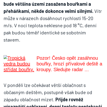
bude většina území zasažena bouřkami a
přeháňkami, někde dokonce velmi silnými.
Vítr
může v nárazech dosáhnout rychlosti 15-20
m/s. V noci teplota neklesne pod 18 °C, denní
pak budou téměř identické se sobotním
stavem.
Pozor! Česko opět zasáhnou
bouřky, hrozí přívalové deště a
kroupy. Sledujte radar ...
V pondělí lze očekávat větší oblačnost s
občasným deštěm, postupně však bude od
západu oblačnost mizet.
Přijde rovněž
výraznější ochlazení, denní teploty nepřekročí