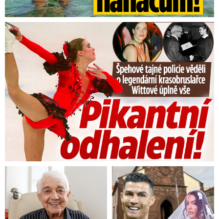
Tajná policie špehovala krasobruslařku Wittovou: Pikantní ...