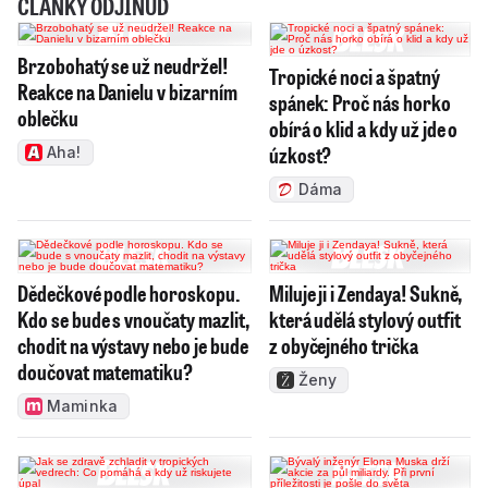
ČLÁNKY ODJINUD
Brzobohatý se už neudržel!
Tropické noci a špatný
Reakce na Danielu v bizarním
spánek: Proč nás horko
oblečku
obírá o klid a kdy už jde o
úzkost?
Aha!
Dáma
Dědečkové podle horoskopu.
Miluje ji i Zendaya! Sukně,
Kdo se bude s vnoučaty mazlit,
která udělá stylový outfit
chodit na výstavy nebo je bude
z obyčejného trička
doučovat matematiku?
Ženy
Maminka