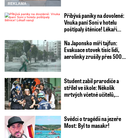
REKLAMA
Přibývá paniky na dovolené:
Vnuka paní Soni v hotelu
poštípaly štěnice! Lékaři…
Na Japonsko míří tajfun:
Evakuace stovek tisíc lidí,
aerolinky zrušily přes 500…
Student zabil prarodiče a
střílel ve škole: Několik
mrtvých včetně učitelů,…
Svědci o tragédii na jezeře
Most: Byl to masakr!