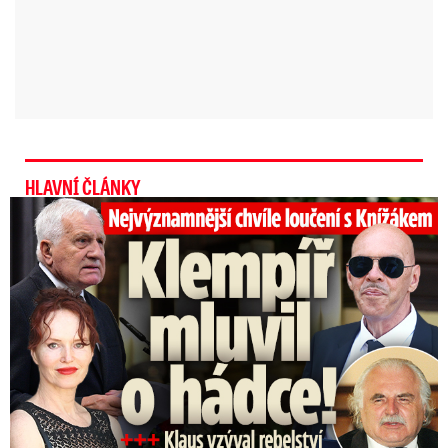
HLAVNÍ ČLÁNKY
Top momenty pohřbu Knížáka: Dojatý Klempíř, Pospíšil s Medou