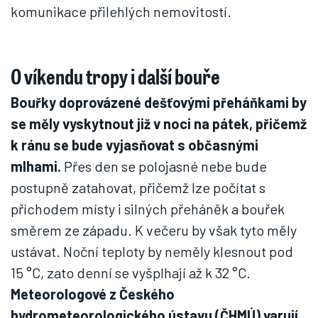
komunikace přilehlých nemovitostí.
O víkendu tropy i další bouře
Bouřky doprovázené dešťovými přeháňkami by
se měly vyskytnout již v noci na pátek, přičemž
k ránu se bude vyjasňovat s občasnými
mlhami.
Přes den se polojasné nebe bude
postupně zatahovat, přičemž lze počítat s
příchodem místy i silných přeháněk a bouřek
směrem ze západu. K večeru by však tyto měly
ustávat. Noční teploty by neměly klesnout pod
15 °C, zato denní se vyšplhají až k 32 °C.
Meteorologové z Českého
hydrometeorologického ústavu (ČHMÚ) varují