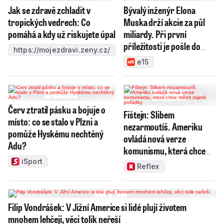
Jak se zdravě zchladit v
Bývalý inženýr Elona
tropických vedrech: Co
Muska drží akcie za půl
pomáhá a kdy už riskujete úpal
miliardy. Při první
příležitosti je pošle do
https://mojezdravi.zeny.cz/
světa
e15
Červ ztratil pásku a bojuje o
Fištejn: Slibem
místo: co se stalo v Plzni a
nezarmoutíš. Ameriku
pomůže Hyskému nechtěný
ovládá nová verze
Adu?
komunismu, která chce
měnit zajeté pořádky
iSport
Reflex
Filip Vondrášek: V Jižní Americe si lidé plují životem
mnohem lehčeji, věci tolik neřeší