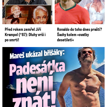
Před rokem zemřel Jiří
Ronaldo do toho dnes praští?
Krampol (†87): Dluhy vrší i
Šachy kolem »svatby
po smrti!
desetiletí«
Mareš v dokonalé formě ukázal břišáky: Padesátka není znát