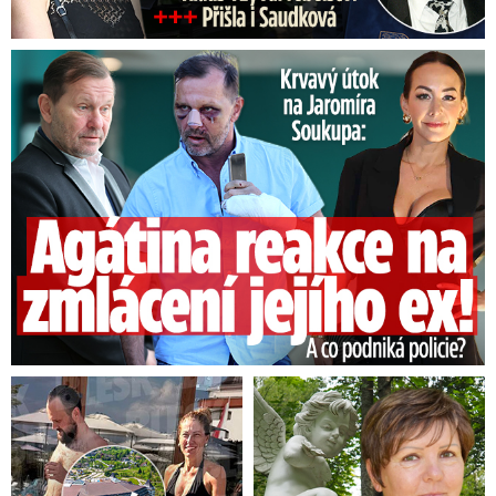
Útok na Jaromíra Soukupa: Reakce Agáty na zmlácení jejího ex