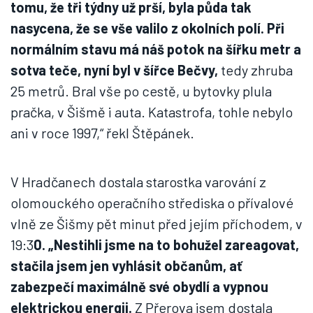
tomu, že tři týdny už prší, byla půda tak
nasycena, že se vše valilo z okolních polí. Při
normálním stavu má náš potok na šířku metr a
sotva teče, nyní byl v šířce Bečvy,
tedy zhruba
25 metrů. Bral vše po cestě, u bytovky plula
pračka, v Šišmě i auta. Katastrofa, tohle nebylo
ani v roce 1997,“ řekl Štěpánek.
V Hradčanech dostala starostka varování z
olomouckého operačního střediska o přívalové
vlně ze Šišmy pět minut před jejím příchodem, v
19:3
0. „Nestihli jsme na to bohužel zareagovat,
stačila jsem jen vyhlásit občanům, ať
zabezpečí maximálně své obydlí a vypnou
elektrickou energii.
Z Přerova jsem dostala