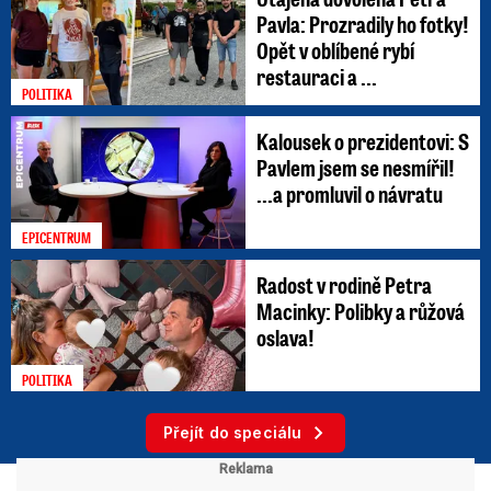
Pavla: Prozradily ho fotky!
Opět v oblíbené rybí
restauraci a ...
POLITIKA
Kalousek o prezidentovi: S
Pavlem jsem se nesmířil!
...a promluvil o návratu
EPICENTRUM
Radost v rodině Petra
Macinky: Polibky a růžová
oslava!
POLITIKA
Přejít do speciálu