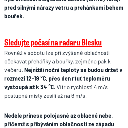
před silnými nárazy větru a přeháňkami během
bouřek.
Sledujte počasí na radaru Blesku
Rovněž v sobotu lze při zvýšené oblačnosti
očekávat přeháňky a bouřky, zejména pak k
večeru.
Nejnižší noční teploty se budou držet v
rozmezí 12-19 °C, přes den rtuť teploměru
vystoupá až k 34 °C.
Vítr o rychlosti 4 m/s
postupně místy zesílí až na 6 m/s.
Neděle přinese polojasné až oblačné nebe,
přičemž s přibýváním oblačnosti ze západu