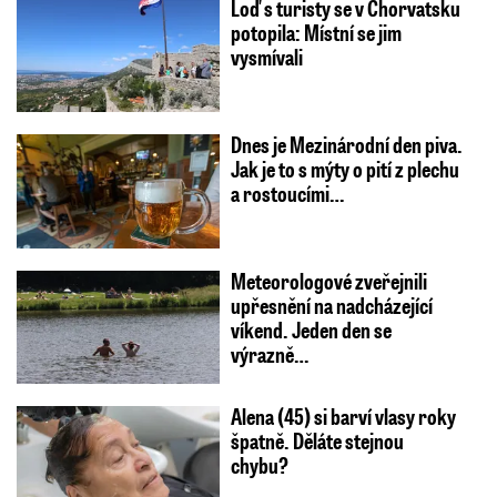
Loď s turisty se v Chorvatsku
potopila: Místní se jim
vysmívali
Dnes je Mezinárodní den piva.
Jak je to s mýty o pití z plechu
a rostoucími…
Meteorologové zveřejnili
upřesnění na nadcházející
víkend. Jeden den se
výrazně…
Alena (45) si barví vlasy roky
špatně. Děláte stejnou
chybu?