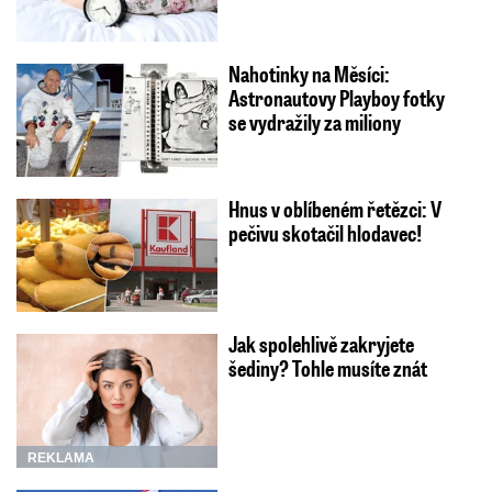
Nahotinky na Měsíci:
Astronautovy Playboy fotky
se vydražily za miliony
Hnus v oblíbeném řetězci: V
pečivu skotačil hlodavec!
Jak spolehlivě zakryjete
šediny? Tohle musíte znát
REKLAMA