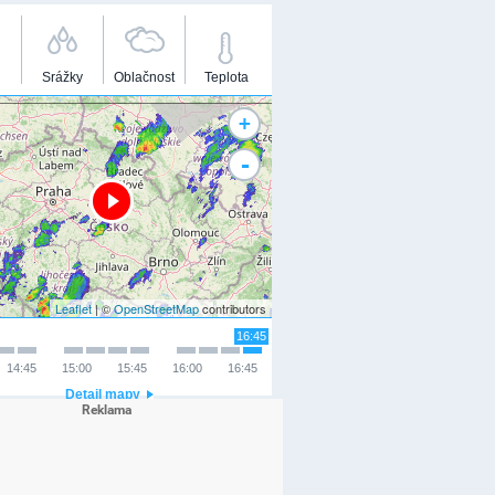
Srážky
Oblačnost
Teplota
+
-
Leaflet
| ©
OpenStreetMap
contributors
16:45
14:45
15:00
15:45
16:00
16:45
Detail mapy