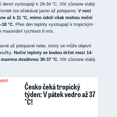
í denní vystoupají k 29-34 °C. Vítr zůstane slabý
čtvrtek lze očekávat jasno až polojasno.
V noci
sne až k 11 °C, mimo údolí však mohou noční
-18 °C.
Přes den teploty vystoupají k tropickým
e maximální rychlosti 6 m/s.
jasné až polojasné nebe, místy se může objevit
bouřky.
Noční teploty se budou držet mezi 14-
í maxima dosáhnou 30-37 °C.
Vítr zůstane slabý.
Česko čeká tropický
týden: V pátek vedro až 37
°C!