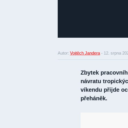
Autor:
Vojtěch Jandera
-
12. srpna 20
Zbytek pracovníh
návratu tropický
víkendu přijde o
přeháněk.