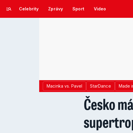
Celebrity
Zprávy
Sport
Video
Macinka vs. Pavel
StarDance
Made i
Česko má
supertrop