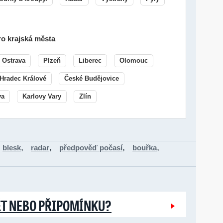
o krajská města
Ostrava
Plzeň
Liberec
Olomouc
Hradec Králové
České Budějovice
va
Karlovy Vary
Zlín
,
,
,
,
blesk
radar
předpověď počasí
bouřka
ĚT NEBO PŘIPOMÍNKU?