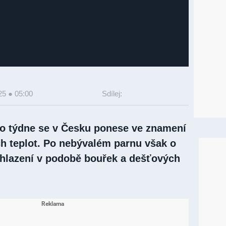
25 ● 05:00
Sdílej:
o týdne se v Česku ponese ve znamení
ch teplot. Po nebývalém parnu však o
chlazení v podobě bouřek a dešťových