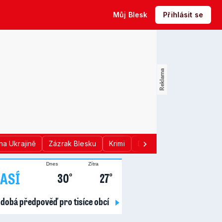
Můj Blesk
Přihlásit se
na Ukrajině
Zázrak Blesku
Krimi
Donald Trump
Sport
Dnes
Zítra
ASÍ
30°
27°
dobá předpověď pro tisíce obcí