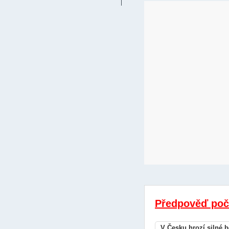
Předpověď poč
V Česku hrozí silné b