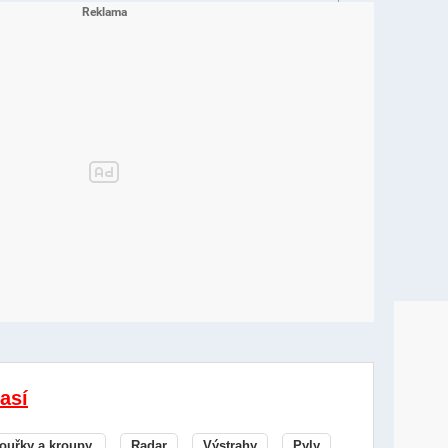
así
ouřky a kroupy.
Radar
Výstrahy
Pyly