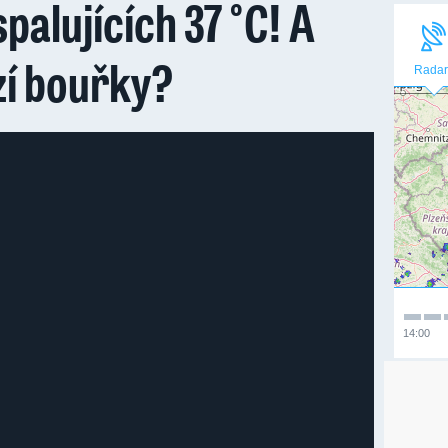
palujících 37 °C! A
zí bouřky?
Radar
14:00