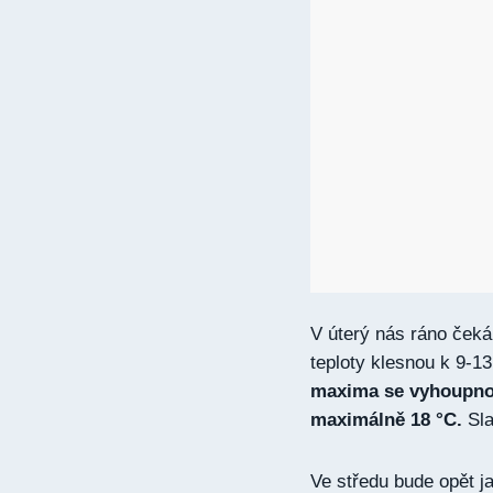
V úterý nás ráno čeká
teploty klesnou k 9-1
maxima se vyhoupnou
maximálně 18 °C.
Sla
Ve středu bude opět j