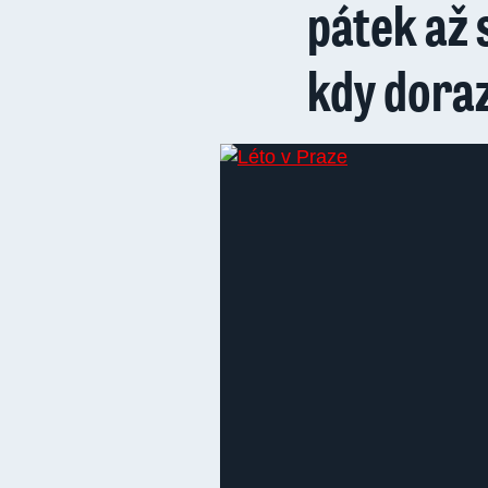
pátek až s
kdy dora