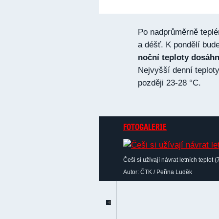
Po nadprůměrně teplé
a déšť. K pondělí bud
noční teploty dosáhn
Nejvyšší denní teplot
později 23-28 °C.
FOTOGALERIE
Češi si užívají návrat letních teplot 
Autor: ČTK / Peřina Luděk