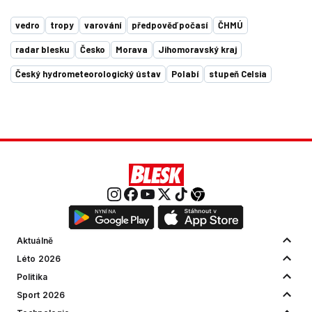
vedro
tropy
varování
předpověď počasí
ČHMÚ
radar blesku
Česko
Morava
Jihomoravský kraj
Český hydrometeorologický ústav
Polabí
stupeň Celsia
Aktuálně
Léto 2026
Politika
Sport 2026