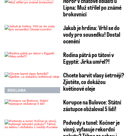
Horor v chatové oblasti u
Lipna: Muž střílel po známé
brokovnicí
Jakub je hrdina: Vrhl se do
vody pro sousedku! Dostal
ocenění
Rodina pátrá po tátovi v
Egyptě: Jirka umřel?!
Chcete barvit vlasy šetrněji?
Zjistěte, co dokážou
květinové oleje
REKLAMA
Korupce na Bulovce: Státní
zástupce obžaloval 5 lidí!
Podvody a tunel: Kočner je
vinný, vyfasuje rekordní
pokutu? Táhne za sebou i…