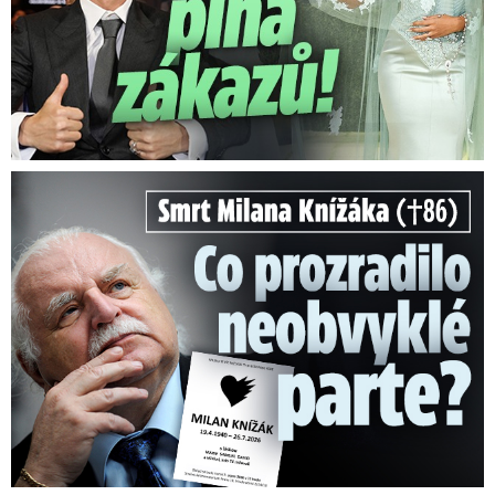
Smrt Milana Knížáka (†86): Co prozradilo neobvyklé parte?