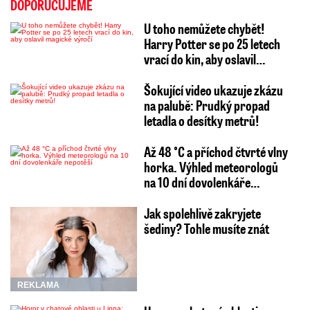
DOPORUČUJEME
U toho nemůžete chybět!
Harry Potter se po 25 letech
vrací do kin, aby oslavil…
Šokující video ukazuje zkázu
na palubě: Prudký propad
letadla o desítky metrů!
Až 48 °C a příchod čtvrté vlny
horka. Výhled meteorologů
na 10 dní dovolenkáře…
Jak spolehlivě zakryjete
šediny? Tohle musíte znát
REKLAMA