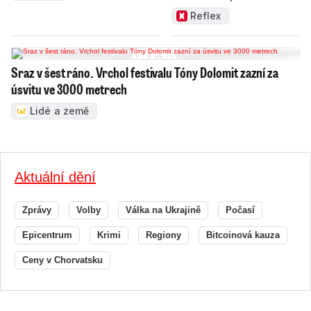
zamakat
Reflex
Sraz v šest ráno. Vrchol festivalu Tóny Dolomit zazní za
úsvitu ve 3000 metrech
Lidé a země
Aktuální dění
Zprávy
Volby
Válka na Ukrajině
Počasí
Epicentrum
Krimi
Regiony
Bitcoinová kauza
Ceny v Chorvatsku