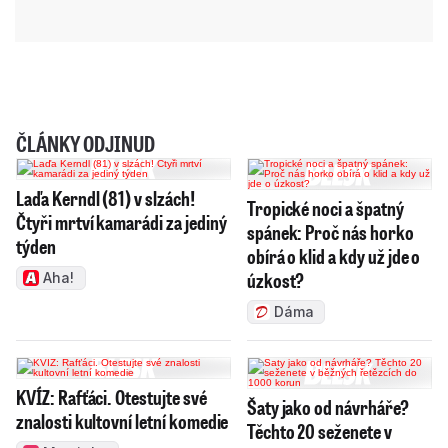
ČLÁNKY ODJINUD
Laďa Kerndl (81) v slzách!
Tropické noci a špatný
Čtyři mrtví kamarádi za jediný
spánek: Proč nás horko
týden
obírá o klid a kdy už jde o
úzkost?
Aha!
Dáma
KVÍZ: Rafťáci. Otestujte své
Šaty jako od návrháře?
znalosti kultovní letní komedie
Těchto 20 seženete v