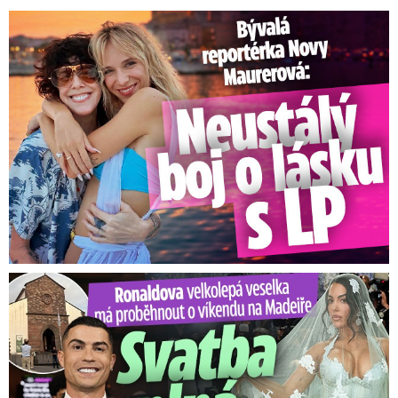
Bývalá reportérka Novy Maurerová: Neustálý boj o lásku s ...
Ronaldova velkolepá veselka na Madeiře: Svatba plná zákazů!