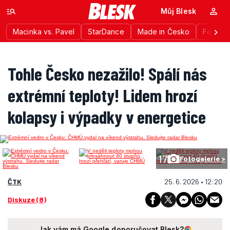
Můj Blesk
Macinka vs. Pavel
StarDance
Made in Česko
Festiva
Tohle Česko nezažilo! Spálí nás
extrémní teploty! Lidem hrozí
kolapsy i výpadky v energetice
17
Fotogalerie >
ČTK
25. 6. 2026 • 12:20
Diskuze (8)
Jak vám má Google doporučovat Blesk?