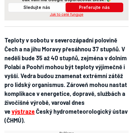
Sledujte nás
Preferujte nás
Jak to celé funguje
Teploty v sobotu v severozápadní polovině
Čech a na jihu Moravy přesáhnou 37 stupňů. V
neděli bude 35 až 40 stupňů, zejména v dolním
Polabí a Poohří mohou být teploty výjimečně i
vyšší. Vedra budou znamenat extrémní zátěž
pro lidský organismus. Zároveň mohou nastat
komplikace v energetice, dopravě, službách a
živočišné výrobě, varoval dnes
ve
výstraze
Český hydrometeorologický ústav
(ČHMÚ).