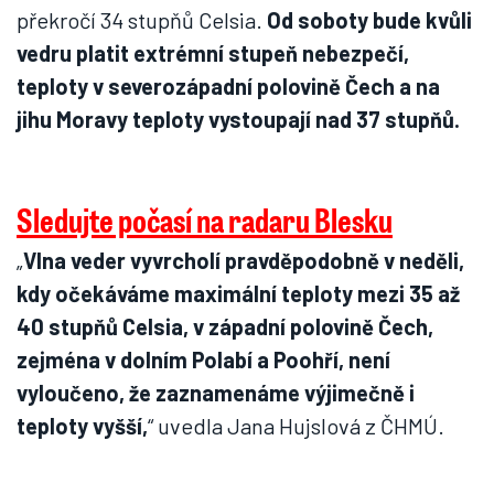
překročí 34 stupňů Celsia.
Od soboty bude kvůli
vedru platit extrémní stupeň nebezpečí,
teploty v severozápadní polovině Čech a na
jihu Moravy teploty vystoupají nad 37 stupňů.
Sledujte počasí na radaru Blesku
„
Vlna veder vyvrcholí pravděpodobně v neděli,
kdy očekáváme maximální teploty mezi 35 až
40 stupňů Celsia, v západní polovině Čech,
zejména v dolním Polabí a Poohří, není
vyloučeno, že zaznamenáme výjimečně i
teploty vyšší,
“ uvedla Jana Hujslová z ČHMÚ.