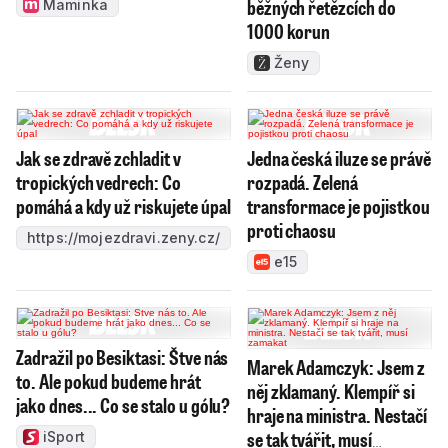
běžných řetězcích do
Maminka
1000 korun
Ženy
Jak se zdravě zchladit v
Jedna česká iluze se právě
tropických vedrech: Co
rozpadá. Zelená
pomáhá a kdy už riskujete úpal
transformace je pojistkou
proti chaosu
https://mojezdravi.zeny.cz/
e15
Zadražil po Besiktasi: Štve nás
Marek Adamczyk: Jsem z
to. Ale pokud budeme hrát
něj zklamaný. Klempíř si
jako dnes... Co se stalo u gólu?
hraje na ministra. Nestačí
se tak tvářit, musí
iSport