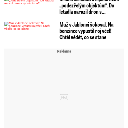
„podezřelým objektům“. Do
letadla narazil dron s…
Muž v Jablonci šokoval: Na
benzince vypustil roj včel!
Chtěl vědět, co se stane