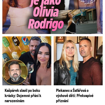
Kašpárek slavil po boku
Plekanec a Šafářová o
krásky: Dojemné přání k
výchově dětí: Překvapivé
narozeninám
přiznání