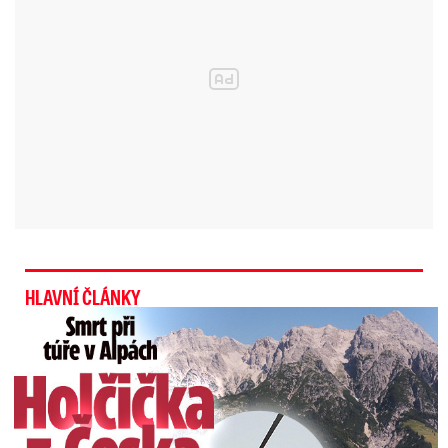
HLAVNÍ ČLÁNKY
Smrt Češky v Alpách: Zemřela při túře s rodiči