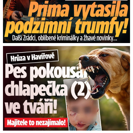
Hrůza v Havířově: Pes pokousal chlapečka (2) ve tváři!