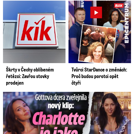
Škrty v Čechy oblíbeném
Tvůrci StarDance o změnách:
řetězci: Zavřou stovky
Proč budou porotci opět
prodejen
čtyři
Gottova dcera zveřejnila nový klip: Je jako Olivie Rodrigo!