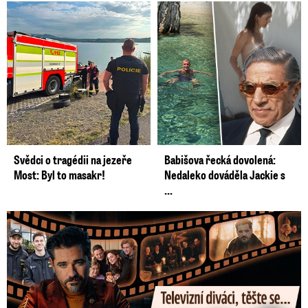
Svědci o tragédii na jezeře
Babišova řecká dovolená:
Most: Byl to masakr!
Nedaleko dováděla Jackie s
...
Prima vytasila podzimní trumfy! Další Zrádci a žhavé novinky