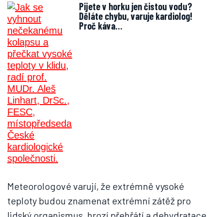
Pijete v horku jen čistou vodu?
Děláte chybu, varuje kardiolog!
Proč káva…
Meteorologové varují, že extrémně vysoké
teploty budou znamenat extrémní zátěž pro
lidský organismus, hrozí přehřátí a dehydratace.