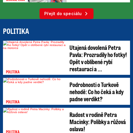
Přejít do speciálu
POLITIKA
Utajená dovolená Petra
Pavla: Prozradily ho fotky!
Opět v oblíbené rybí
restauraci a ...
POLITIKA
Podrobnosti o Turkově
nehodě: Co ho čeká a kdy
padne verdikt?
POLITIKA
Radost v rodině Petra
Macinky: Polibky a růžová
oslava!
POLITIKA