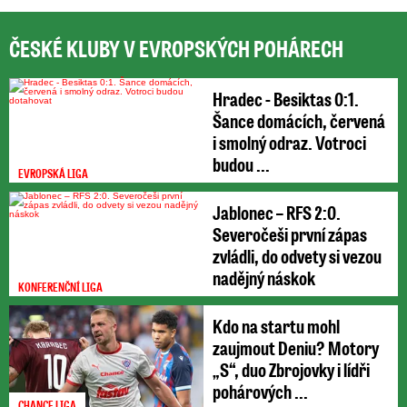
ČESKÉ KLUBY V EVROPSKÝCH POHÁRECH
Hradec - Besiktas 0:1.
Šance domácích, červená
i smolný odraz. Votroci
budou ...
EVROPSKÁ LIGA
Jablonec – RFS 2:0.
Severočeši první zápas
zvládli, do odvety si vezou
nadějný náskok
KONFERENČNÍ LIGA
Kdo na startu mohl
zaujmout Deniu? Motory
„S“, duo Zbrojovky i lídři
pohárových ...
CHANCE LIGA