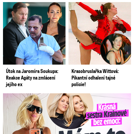
Útok na Jaromíra Soukupa:
Krasobruslařka Wittová:
Reakce Agáty na zmlácení
Pikantní odhalení tajné
jejího ex
policie!
Krásná sestra Krainové bez emocí: Mám to za pár…