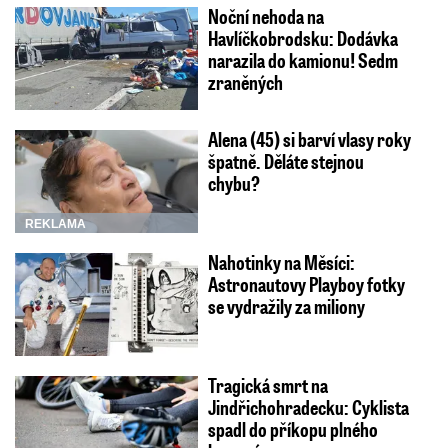
Noční nehoda na
Havlíčkobrodsku: Dodávka
narazila do kamionu! Sedm
zraněných
Alena (45) si barví vlasy roky
špatně. Děláte stejnou
chybu?
REKLAMA
Nahotinky na Měsíci:
Astronautovy Playboy fotky
se vydražily za miliony
Tragická smrt na
Jindřichohradecku: Cyklista
spadl do příkopu plného