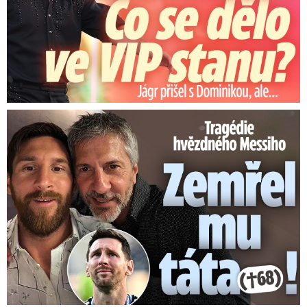
Tragédie hvězdného Messiho: Zemřel mu táta (†68)!