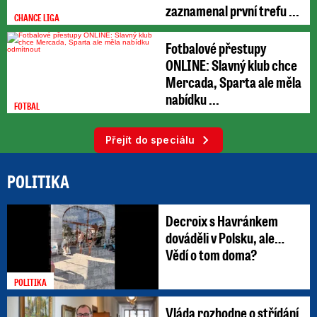
zaznamenal první trefu ...
CHANCE LIGA
Fotbalové přestupy
ONLINE: Slavný klub chce
Mercada, Sparta ale měla
nabídku ...
FOTBAL
Přejít do speciálu
POLITIKA
Decroix s Havránkem
dováděli v Polsku, ale…
Vědí o tom doma?
POLITIKA
Vláda rozhodne o střídání