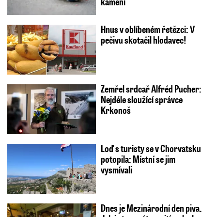
kamení
Hnus v oblíbeném řetězci: V
pečivu skotačil hlodavec!
Zemřel srdcař Alfréd Pucher:
Nejdéle sloužící správce
Krkonoš
Loď s turisty se v Chorvatsku
potopila: Místní se jim
vysmívali
Dnes je Mezinárodní den piva.