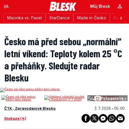
Můj Blesk
Macinka vs. Pavel
StarDance
Made in Česko
Festiva
Česko má před sebou „normální“
letní víkend: Teploty kolem 25 °C
a přeháňky. Sledujte radar
Blesku
54
Fotogalerie >
ČTK , Zpravodajové Blesku
3. 7. 2026 • 05:00
Diskuze (4)