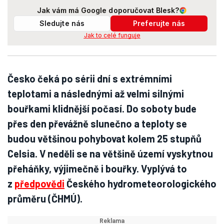
Jak vám má Google doporučovat Blesk?
Sledujte nás
Preferujte nás
Jak to celé funguje
Česko čeká po sérii dní s extrémními
teplotami a následnými až velmi silnými
bouřkami klidnější počasí. Do soboty bude
přes den převážně slunečno a teploty se
budou většinou pohybovat kolem 25 stupňů
Celsia. V neděli se na většině území vyskytnou
přeháňky, výjimečně i bouřky. Vyplývá to
z
předpovědi
Českého hydrometeorologického
průměru (ČHMÚ).