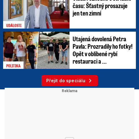
času: Šťastný prosazuje
jen ten zimní
UDÁLOSTI
Utajená dovolená Petra
Pavla: Prozradily ho fotky!
Opět v oblíbené rybí
restauraci a ...
POLITIKA
Přejít do speciálu