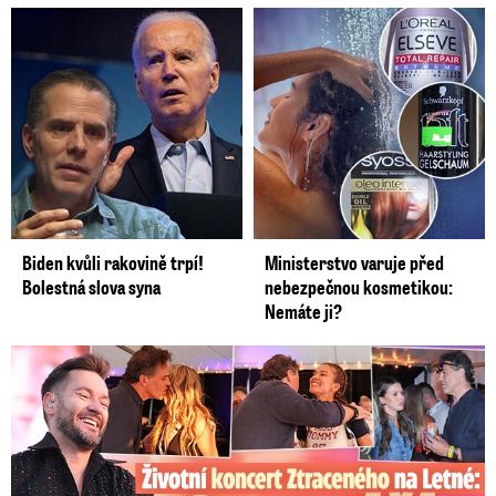
Biden kvůli rakovině trpí!
Ministerstvo varuje před
Bolestná slova syna
nebezpečnou kosmetikou:
Nemáte ji?
Koncert Ztraceného na Letné: Jágr přišel s Dominikou, ale...