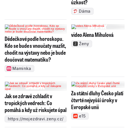
úzkost?
Dáma
video Alena Mihulová
Dědečkové podle horoskopu.
Ženy
Kdo se bude s vnoučaty mazlit,
chodit na výstavy nebo je bude
doučovat matematiku?
Maminka
Za státní dluhy Česko platí
Jak se zdravě zchladit v
čtvrté nejvyšší úroky v
tropických vedrech: Co
Evropské unii
pomáhá a kdy už riskujete úpal
e15
https://mojezdravi.zeny.cz/