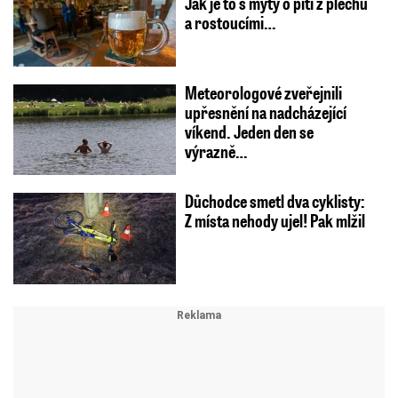
Jak je to s mýty o pití z plechu
a rostoucími…
Meteorologové zveřejnili
upřesnění na nadcházející
víkend. Jeden den se
výrazně…
Důchodce smetl dva cyklisty:
Z místa nehody ujel! Pak mlžil