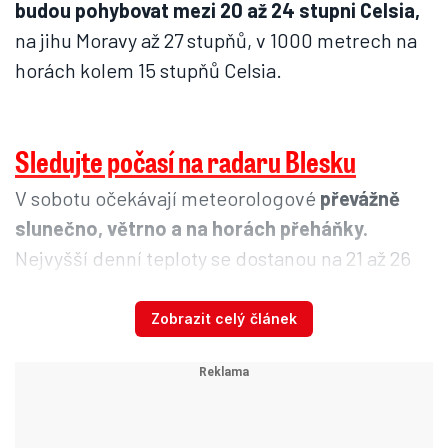
budou pohybovat mezi 20 až 24 stupni Celsia,
na jihu Moravy až 27 stupňů, v 1000 metrech na
horách kolem 15 stupňů Celsia.
Sledujte počasí na radaru Blesku
V sobotu očekávají meteorologové
převážně
slunečno, větrno a na horách přeháňky.
Nejvyšší denní teploty se dostanou na 21 až 26
stupňů Celsia. Odpoledne od severozápadu
přibude oblačnosti a
večer se v severní
Zobrazit celý článek
polovině Česka místy mohou objevit bouřky.
V neděli bude o stupeň tepleji, bude ale