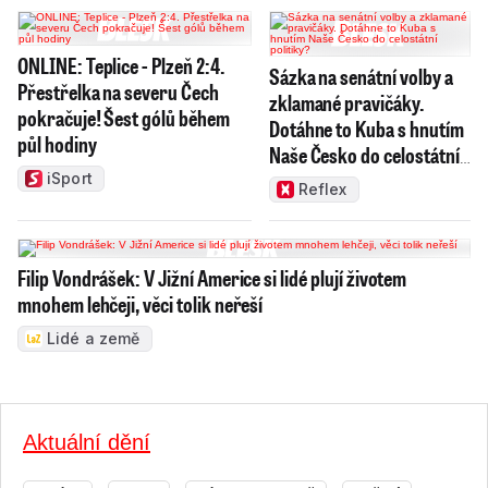
ONLINE: Teplice - Plzeň 2:4.
Sázka na senátní volby a
Přestřelka na severu Čech
zklamané pravičáky.
pokračuje! Šest gólů během
Dotáhne to Kuba s hnutím
půl hodiny
Naše Česko do celostátní
politiky?
iSport
Reflex
Filip Vondrášek: V Jižní Americe si lidé plují životem
mnohem lehčeji, věci tolik neřeší
Lidé a země
Aktuální dění