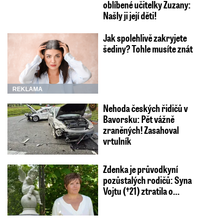
oblíbené učitelky Zuzany:
Našly ji její děti!
Jak spolehlivě zakryjete
šediny? Tohle musíte znát
REKLAMA
Nehoda českých řidičů v
Bavorsku: Pět vážně
zraněných! Zasahoval
vrtulník
Zdenka je průvodkyní
pozůstalých rodičů: Syna
Vojtu (†21) ztratila o…