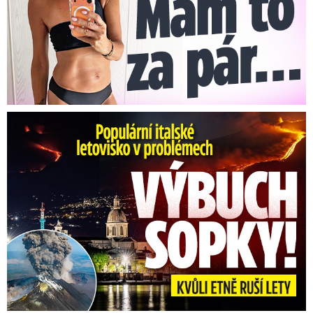
Erupce sicilské sopky Etny: Ruší desítky letů