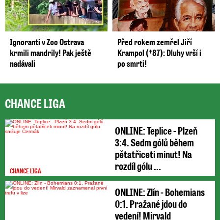
Ignoranti v Zoo Ostrava
Před rokem zemřel Jiří
krmili mandrily! Pak ještě
Krampol (†87): Dluhy vrší i
nadávali
po smrti!
CHANCE LIGA
ONLINE: Teplice - Plzeň
3:4. Sedm gólů během
pětatřiceti minut! Na
rozdíl gólu ...
CHANCE LIGA
ONLINE: Zlín - Bohemians
0:1. Pražané jdou do
vedení! Mirvald