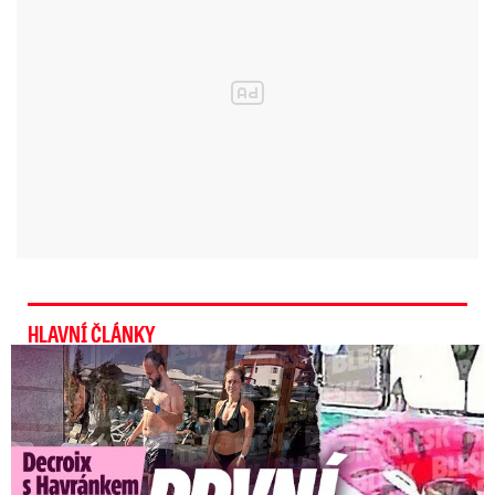
převážně oblačno s deštěm.
Meteorologové
očekávají velkou oblačnost s přeháňkami a
občasným deštěm.
Opět se mohou objevit
bouřky.
Video se připravuje ...
Bouřka v Jihlavě (1. 7. 2026)
Zdroj: Petr Janoušek, dobrovolný pozorovatel počasí pro
ČHMÚ v Jihlavě
HLAVNÍ ČLÁNKY
Exministryně s Havránkem dováděli v Polsku: První slova!