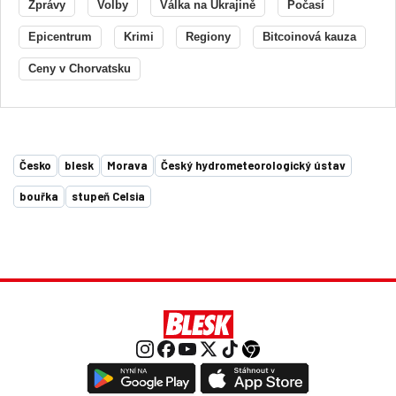
Zprávy
Volby
Válka na Ukrajině
Počasí
Epicentrum
Krimi
Regiony
Bitcoinová kauza
Ceny v Chorvatsku
Česko
blesk
Morava
Český hydrometeorologický ústav
bouřka
stupeň Celsia