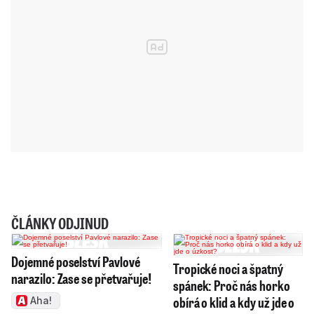
ČLÁNKY ODJINUD
Dojemné poselství Pavlové
Tropické noci a špatný
narazilo: Zase se přetvařuje!
spánek: Proč nás horko
obírá o klid a kdy už jde o
Aha!