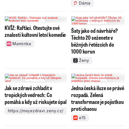
Dáma
KVÍZ: Rafťáci. Otestujte své
Šaty jako od návrháře?
znalosti kultovní letní komedie
Těchto 20 seženete v
běžných řetězcích do
Maminka
1000 korun
Ženy
Jak se zdravě zchladit v
Jedna česká iluze se právě
tropických vedrech: Co
rozpadá. Zelená
pomáhá a kdy už riskujete úpal
transformace je pojistkou
proti chaosu
https://mojezdravi.zeny.cz/
e15