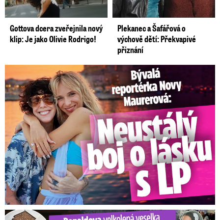
Gottova dcera zveřejnila nový
Plekanec a Šafářová o
klip: Je jako Olivie Rodrigo!
výchově dětí: Překvapivé
přiznání
Bývalá reportérka Novy Maurerová: Neustálý boj o lásku s ...