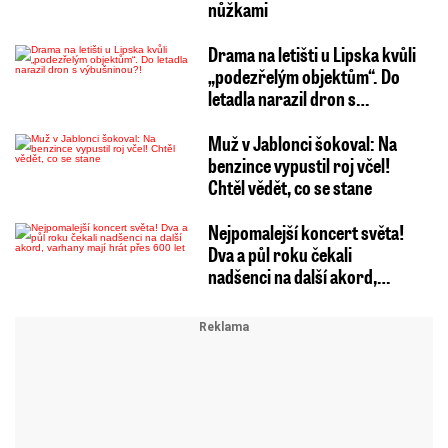
nůžkami
Drama na letišti u Lipska kvůli
„podezřelým objektům“. Do
letadla narazil dron s…
Muž v Jablonci šokoval: Na
benzince vypustil roj včel!
Chtěl vědět, co se stane
Nejpomalejší koncert světa!
Dva a půl roku čekali
nadšenci na další akord,…