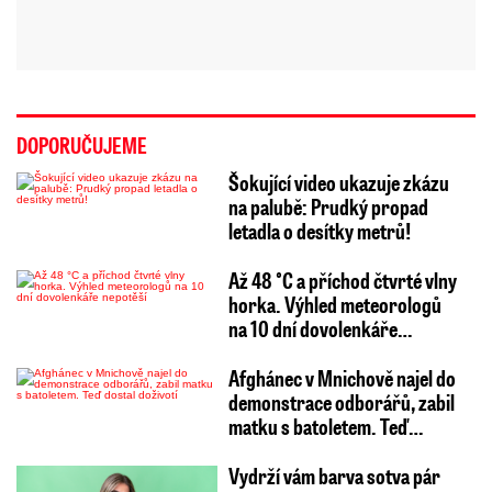
DOPORUČUJEME
Šokující video ukazuje zkázu
na palubě: Prudký propad
letadla o desítky metrů!
Až 48 °C a příchod čtvrté vlny
horka. Výhled meteorologů
na 10 dní dovolenkáře…
Afghánec v Mnichově najel do
demonstrace odborářů, zabil
matku s batoletem. Teď…
Vydrží vám barva sotva pár