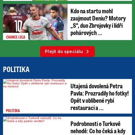
Kdo na startu mohl
zaujmout Deniu? Motory
„S“, duo Zbrojovky i lídři
pohárových ...
CHANCE LIGA
Přejít do speciálu
POLITIKA
Utajená dovolená Petra
Pavla: Prozradily ho fotky!
Opět v oblíbené rybí
restauraci a ...
POLITIKA
Podrobnosti o Turkově
nehodě: Co ho čeká a kdy