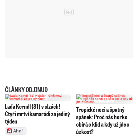
ČLÁNKY ODJINUD
Laďa Kerndl (81) v slzách!
Tropické noci a špatný
Čtyři mrtví kamarádi za jediný
spánek: Proč nás horko
týden
obírá o klid a kdy už jde o
úzkost?
Aha!