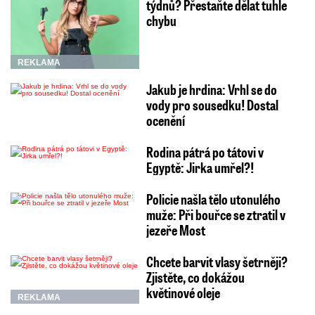
týdnů? Přestaňte dělat tuhle
chybu
REKLAMA
Jakub je hrdina: Vrhl se do
vody pro sousedku! Dostal
ocenění
Rodina pátrá po tátovi v
Egyptě: Jirka umřel?!
Policie našla tělo utonulého
muže: Při bouřce se ztratil v
jezeře Most
Chcete barvit vlasy šetrněji?
Zjistěte, co dokážou
květinové oleje
REKLAMA