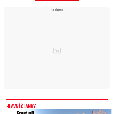
Zítra:
polojasno až oblačno, místy déšť
nebo přeháňky. Noc 8 až 12 °C, den 15 až
19 °C.
Čtvrtek:
polojasno až oblačno, ojediněle
přeháňky. Noc 4 až 8 °C, den 16 až 20
°C.
Pátek:
polojasno až oblačno. Noc 4 až 8
°C, den 16 až 20 °C.
Sobota:
polojasno. Noc 4 až 8 °C, den 20
až 24 °C.
Neděle:
polojasno. Noc 8 až 12 °C, den
20 až 25 °C.
Ina T. hodnotí podzimní modely: Boj
proti chladu! Dráždivost kontrastů
Krejčíkové,…
HLAVNÍ ČLÁNKY