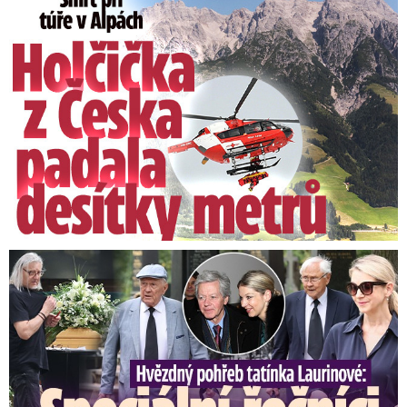
Smrt Češky v Alpách: Zemřela při túře s rodiči
Přibude srážek
Od zítřka se sice na pár dní ochladí, teploty
budou ale stále mírně nad průměrem. Už o
víkendu opět vykoukne sluníčko. Ani zbytek
Speciální řečníci nad rakví Laurina: Rozbrečeli i dceru
měsíce nebude příliš chladný.
„Přibude oblačnosti a srážek. Zpočátku
čekáme teploty kolem 20 stupňů, nakonec jen
okolo 14 stupňů. V noci navíc mohou klesat až