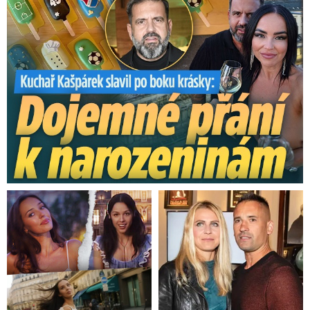
Kašpárek slavil po boku krásky: Dojemné přání k narozeninám