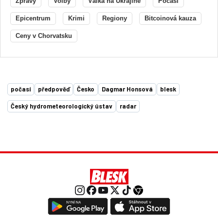
Zprávy
Volby
Válka na Ukrajině
Počasí
Epicentrum
Krimi
Regiony
Bitcoinová kauza
Ceny v Chorvatsku
počasí
předpověď
Česko
Dagmar Honsová
blesk
Český hydrometeorologický ústav
radar