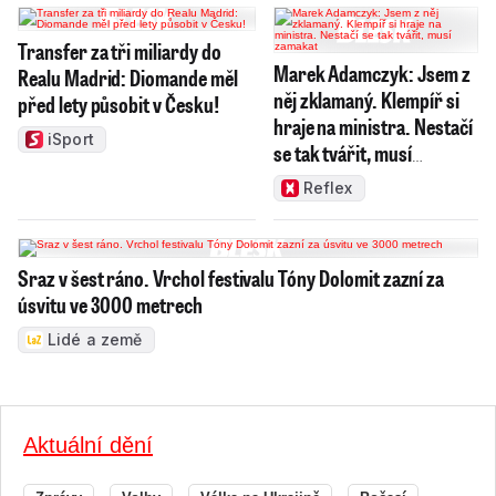
Transfer za tři miliardy do
Marek Adamczyk: Jsem z
Realu Madrid: Diomande měl
něj zklamaný. Klempíř si
před lety působit v Česku!
hraje na ministra. Nestačí
iSport
se tak tvářit, musí
zamakat
Reflex
Sraz v šest ráno. Vrchol festivalu Tóny Dolomit zazní za
úsvitu ve 3000 metrech
Lidé a země
Aktuální dění