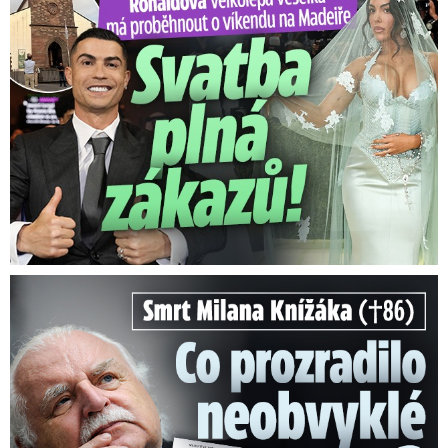
Ronaldova velkolepá veselka na Madeiře: Svatba plná zákazů!
Smrt Milana Knížáka (†86): Co prozradilo neobvyklé parte?