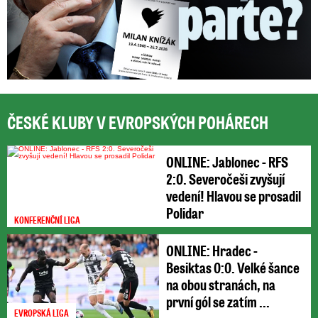
ČESKÉ KLUBY V EVROPSKÝCH POHÁRECH
ONLINE: Jablonec - RFS
2:0. Severočeši zvyšují
vedení! Hlavou se prosadil
Polidar
KONFERENČNÍ LIGA
ONLINE: Hradec -
Besiktas 0:0. Velké šance
na obou stranách, na
první gól se zatím ...
EVROPSKÁ LIGA