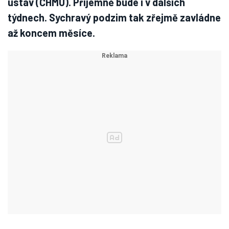
ústav (ČHMÚ). Příjemně bude i v dalších
týdnech. Sychravý podzim tak zřejmě zavládne
až koncem měsíce.