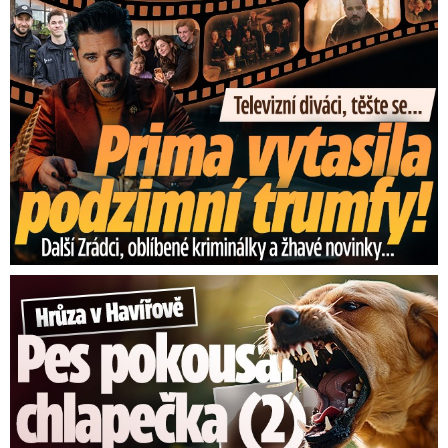
Prima vytasila podzimní trumfy! Další Zrádci a žhavé novinky
Hrůza v Havířově: Pes pokousal chlapečka (2) ve tváři!