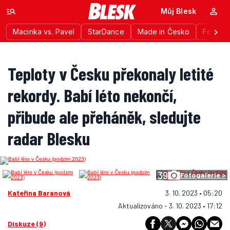
Můj Blesk
Macinka vs. Pavel
StarDance
Made in Česko
Festiva
Teploty v Česku překonaly letité
rekordy. Babí léto nekončí,
přibude ale přeháněk, sledujte
radar Blesku
39
Fotogalerie >
Kateřina Baranová
3. 10. 2023 • 05:20
Aktualizováno - 3. 10. 2023 • 17:12
Diskuze (9)