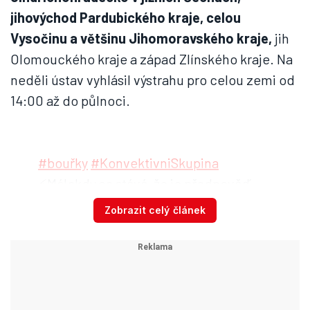
jihovýchod Pardubického kraje, celou
Vysočinu a většinu Jihomoravského kraje,
jih
Olomouckého kraje a západ Zlínského kraje. Na
neděli ústav vyhlásil výstrahu pro celou zemi od
14:00 až do půlnoci.
#bouřky
#KonvektivniSkupina
⚡️Málokdy se stává, že je předpověď
bouřek na zítra jasnější, než na
Zobrazit celý článek
dnešek. Pojďme to vzít ale popořadě.
👉I když možnost slabých bouřek je
dnes i jinde, nejvýraznější by se mohly
vyskytnout odpoledne a v podvečer