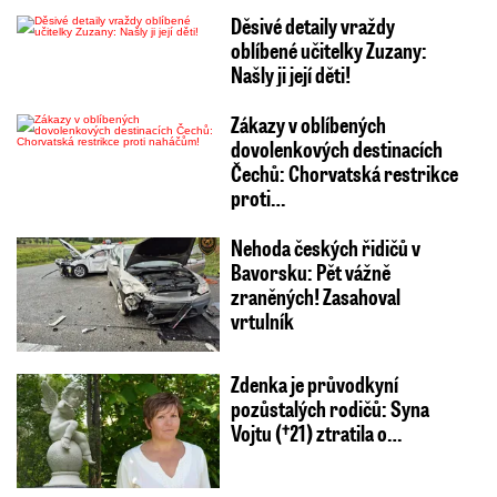
Děsivé detaily vraždy
oblíbené učitelky Zuzany:
Našly ji její děti!
Zákazy v oblíbených
dovolenkových destinacích
Čechů: Chorvatská restrikce
proti…
Nehoda českých řidičů v
Bavorsku: Pět vážně
zraněných! Zasahoval
vrtulník
Zdenka je průvodkyní
pozůstalých rodičů: Syna
Vojtu (†21) ztratila o…