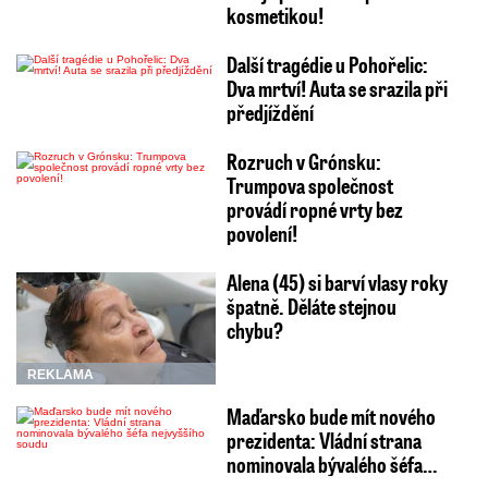
kosmetikou!
Další tragédie u Pohořelic:
Dva mrtví! Auta se srazila při
předjíždění
Rozruch v Grónsku:
Trumpova společnost
provádí ropné vrty bez
povolení!
Alena (45) si barví vlasy roky
špatně. Děláte stejnou
chybu?
REKLAMA
Maďarsko bude mít nového
prezidenta: Vládní strana
nominovala bývalého šéfa…