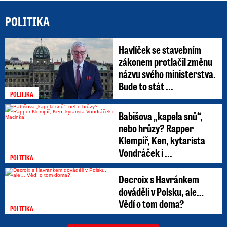
POLITIKA
Havlíček se stavebním
zákonem protlačil změnu
názvu svého ministerstva.
Bude to stát ...
POLITIKA
Babišova „kapela snů“,
nebo hrůzy? Rapper
Klempíř, Ken, kytarista
Vondráček i ...
POLITIKA
Decroix s Havránkem
dováděli v Polsku, ale…
Vědí o tom doma?
POLITIKA