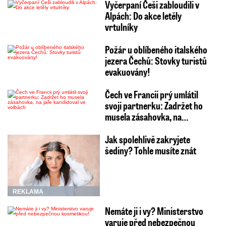
Vyčerpaní Češi zabloudili v
Alpách: Do akce letěly
vrtulníky
Požár u oblíbeného italského
jezera Čechů: Stovky turistů
evakuovány!
Čech ve Francii prý umlátil
svoji partnerku: Zadržet ho
musela zásahovka, na…
Jak spolehlivě zakryjete
šediny? Tohle musíte znát
REKLAMA
Nemáte ji i vy? Ministerstvo
varuje před nebezpečnou