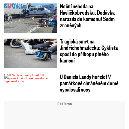
Noční nehoda na
Havlíčkobrodsku: Dodávka
narazila do kamionu! Sedm
zraněných
Tragická smrt na
Jindřichohradecku: Cyklista
spadl do příkopu plného
kamení
U Daniela Landy hořelo! V
památkově chráněném domě
vypalovali vosy