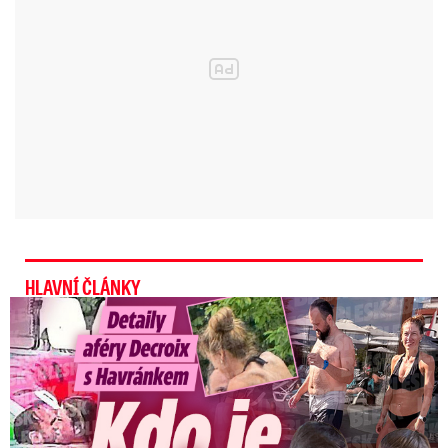
zejména na Vysočině a na (jižní)…
pic.twitter.com/ujCCI3CMW9
— Český hydrometeorologický ústav
(ČHMÚ) (@CHMUCHMI)
18. května
2024
Dnes budou zřejmě bouřky postupovat rychle a
jen přes část Česka. „Bouřek nebude plošně
HLAVNÍ ČLÁNKY
mnoho.
Výraznější z nich by mohly přinést
Detaily aféry Decroix s Havránkem: Kdo je tady královna?
zejména kroupy do dvou centimetrů, případně
i větší nánosy menších krup. Postup bouřek
bude poměrně rychlý k východu až
severovýchodu,“
sdělili meteorologové.