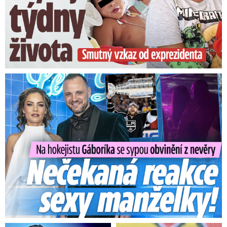
Valtířova na Ústecku dnes kolem
16:40. Více informací přinese až
terénní průzkum, ale zdá se, že slabší
škody minimálně na vegetaci
způsobilo. Tornádo se pohybovalo i
přes tok Labe, jak je vidět na videu od
Na Gáboríka se sypou obvinění z nevěry: Reakce manželky!
Lukáše…
pic.twitter.com/7VzIaD1dbz
— Český hydrometeorologický ústav
(ČHMÚ) (@CHMUCHMI)
May 18,
2024
Sledujte vývoj počasí na radaru Blesku
V neděli se už mohou bouřky objevit kdekoli na
území Česka a především na Moravě asi budou