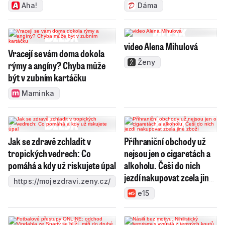
Aha!
Dáma
video Alena Mihulová
Vracejí se vám doma dokola
Ženy
rýmy a angíny? Chyba může
být v zubním kartáčku
Maminka
Jak se zdravě zchladit v
Příhraniční obchody už
tropických vedrech: Co
nejsou jen o cigaretách a
pomáhá a kdy už riskujete úpal
alkoholu. Češi do nich
jezdí nakupovat zcela jiné
https://mojezdravi.zeny.cz/
zboží
e15