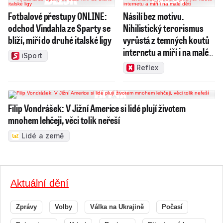
Fotbalové přestupy ONLINE:
Násilí bez motivu.
odchod Vindahla ze Sparty se
Nihilistický terorismus
blíží, míří do druhé italské ligy
vyrůstá z temných koutů
internetu a míří i na malé
iSport
děti
Reflex
Filip Vondrášek: V Jižní Americe si lidé plují životem
mnohem lehčeji, věci tolik neřeší
Lidé a země
Aktuální dění
Zprávy
Volby
Válka na Ukrajině
Počasí