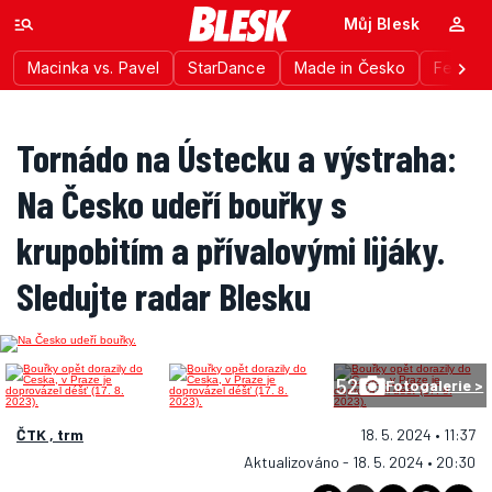
Můj Blesk
Macinka vs. Pavel
StarDance
Made in Česko
Festiva
Tornádo na Ústecku a výstraha:
Na Česko udeří bouřky s
krupobitím a přívalovými lijáky.
Sledujte radar Blesku
52
Fotogalerie >
ČTK , trm
18. 5. 2024 • 11:37
Aktualizováno - 18. 5. 2024 • 20:30