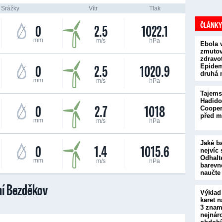
Srážky
Vítr
Tlak
ČLÁNKY
0
2.5
1022.1
mm
m/s
hPa
Ebola 
zmutova
zdravot
0
2.5
1020.9
Epidem
druhá 
mm
m/s
hPa
Tajems
Hadido
0
2.7
1018
Cooper
před m
mm
m/s
hPa
Jaké b
0
1.4
1015.6
nejvíc 
Odhalt
mm
m/s
hPa
barevn
naučte
í Bezděkov
Výklad
karet n
3 znam
nejnár