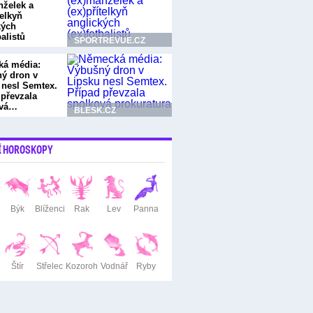
nželek a
telkyň
kých
balistů
SPORTREVUE.CZ
á média:
ý dron v
 nesl Semtex.
 převzala
ová…
BLESK.CZ
Í HOROSKOPY
Býk
Blíženci
Rak
Lev
Panna
Štír
Střelec
Kozoroh
Vodnář
Ryby