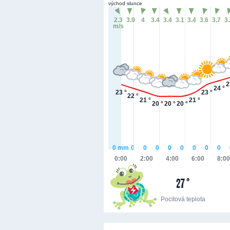
východ slunce
2.3
3.9
4
3.4
3.4
3.1
3.4
3.6
3.7
3
m/s
2
24 °
23 °
23 °
22 °
21 °
21 °
20 °
20 °
20 °
0
mm
0
0
0
0
0
0
0
0
0:00
2:00
4:00
6:00
8:00
27 °
Pocitová teplota