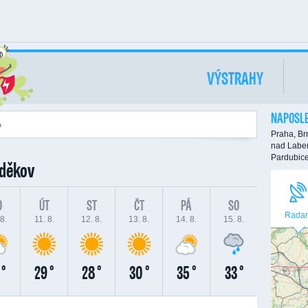
VÝSTRAHY
NAPOSLE
Praha,
Br
nad Labe
Pardubic
zděkov
O
ÚT
ST
ČT
PÁ
SO
Radar
8.
11. 8.
12. 8.
13. 8.
14. 8.
15. 8.
 °
29 °
28 °
30 °
35 °
33 °