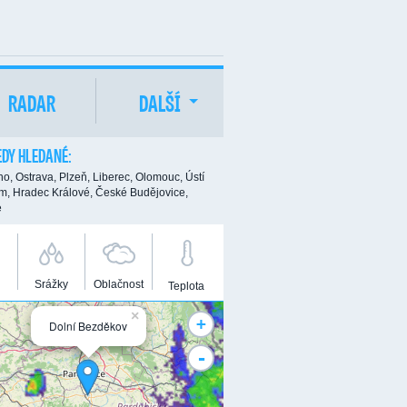
RADAR
DALŠÍ
DY HLEDANÉ:
no,
Ostrava,
Plzeň,
Liberec,
Olomouc,
Ústí
m,
Hradec Králové,
České Budějovice,
e
Srážky
Oblačnost
Teplota
×
+
Dolní Bezděkov
-