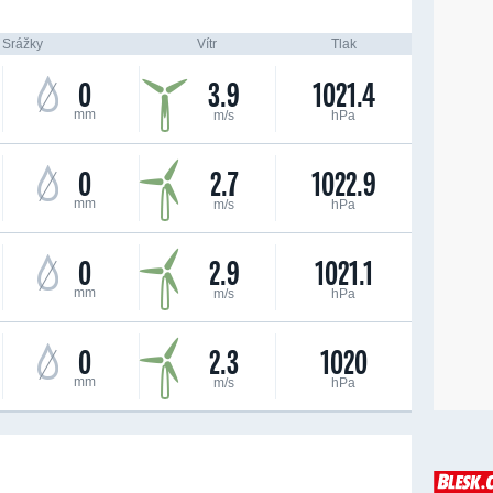
Srážky
Vítr
Tlak
0
3.9
1021.4
mm
m/s
hPa
0
2.7
1022.9
mm
m/s
hPa
0
2.9
1021.1
mm
m/s
hPa
0
2.3
1020
mm
m/s
hPa