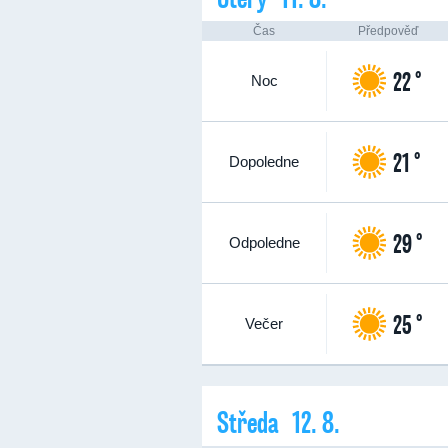
Čas
Předpověď
22 °
Noc
21 °
Dopoledne
29 °
Odpoledne
25 °
Večer
Středa 12. 8.