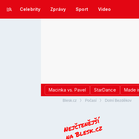
Celebrity
Zprávy
Sport
Video
Macinka vs. Pavel
StarDance
Made i
Blesk.cz
Počasí
Dolní Bezděkov