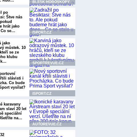
í. Kdo…
BLESK HOROSKOPY
il po
si: Štve nás
e pokud
 hrát jako
. Co se…
ISPORT.CZ
á jako
vý můstek. 10
kteří se ze
ého klubu
i k…
SPORTREVUE.CZ
portovní
tili slávisti i
zka. Co bude
Sport vysílat?
ISPORT.CZ
ké karavany
am slaví 20 let
pě speciální
Ušetříte na…
AUTOREVUE.CZ
32