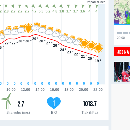
západ slunce
.2
2.8
2.7
2.7
2.7
4.7
5.3
5.2
4.8
3.8
3.7
3.7
3.6
4
4
20:00
29 °
28 °
28 °
28 °
27 °
27 °
27 °
26 °
5 °
24 °
JDI NA
23 °
22 °
21 °
20 °
19 °
0
0
0
0
0
0
0
0
0
0
0
0
0
0
0
10:00
12:00
14:00
16:00
18:00
20:00
22:00
1
1018.7
2.7
Síla větru (m/s)
BIO
Tlak (hPa)