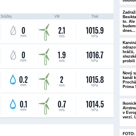
obdob
Zadraž
Srážky
Vítr
Tlak
Besikta
to. Al
budeme
0
2.1
1015.9
dnes..
mm
m/s
hPa
Karvin
odrazo
0
1.9
1016.7
hráčů, 
slezsk
mm
m/s
hPa
probil
Nový s
0.2
2
1015.8
kanál kř
Prochá
mm
m/s
hPa
Prima 
0.1
0.7
1014.5
Ikonic
Airstre
mm
m/s
hPa
v Evro
verzí. 
FOTO: 