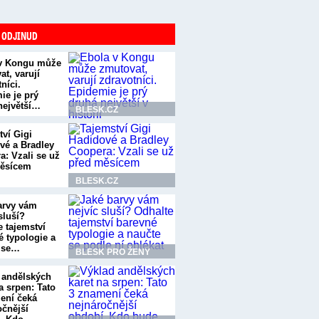
 ODJINUD
v Kongu může
t, varují
níci.
ie je prý
největší…
BLESK.CZ
tví Gigi
vé a Bradley
a: Vzali se už
ěsícem
BLESK.CZ
arvy vám
sluší?
e tajemství
é typologie a
 se…
BLESK PRO ŽENY
 andělských
a srpen: Tato
ení čeká
očnější