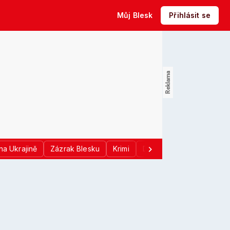
Můj Blesk
Přihlásit se
na Ukrajině
Zázrak Blesku
Krimi
Donald Trump
Sport