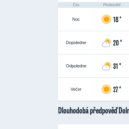
Čas
Předpověď
18 °
Noc
20 °
Dopoledne
31 °
Odpoledne
27 °
Večer
Dlouhodobá předpověď Doln