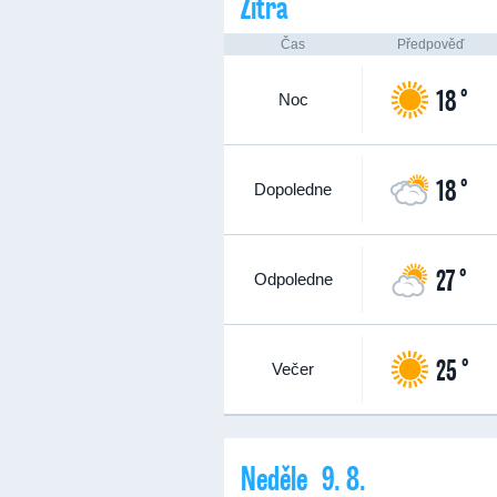
Zítra
Čas
Předpověď
18 °
Noc
18 °
Dopoledne
27 °
Odpoledne
25 °
Večer
Neděle 9. 8.