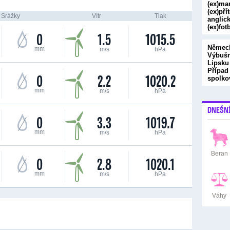
(ex)ma
(ex)pří
Srážky
Vítr
Tlak
anglic
(ex)fot
0
1.5
1015.5
Německ
mm
m/s
hPa
Výbušn
Lipsku
Případ
0
2.2
1020.2
spolk
mm
m/s
hPa
DNEŠN
0
3.3
1019.7
mm
m/s
hPa
Beran
0
2.8
1020.1
mm
m/s
hPa
Váhy