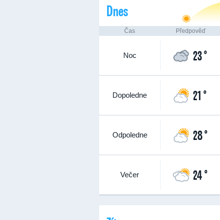
Dnes
Čas
Předpověď
23 °
Noc
21 °
Dopoledne
28 °
Odpoledne
24 °
Večer