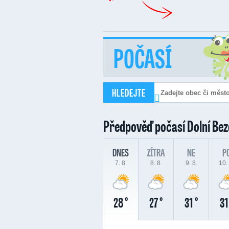
POČASÍ
HLEDEJTE
Předpověď počasí
Dolní Be
DNES
ZÍTRA
NE
P
7. 8.
8. 8.
9. 8.
10. 
28 °
27 °
31 °
31