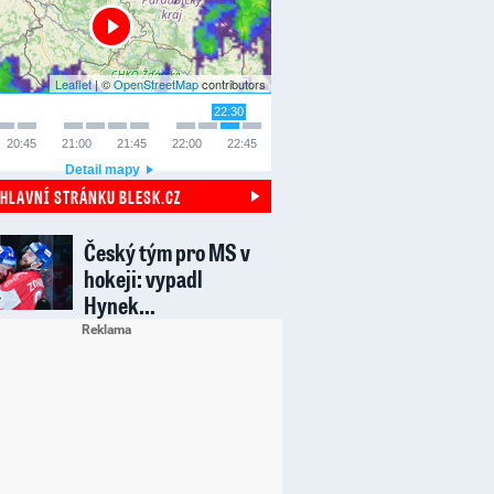
Leaflet
| ©
OpenStreetMap
contributors
22:30
20:45
21:00
21:45
22:00
22:45
Detail mapy
 HLAVNÍ STRÁNKU BLESK.CZ
Český tým pro MS v
hokeji: vypadl
Hynek…