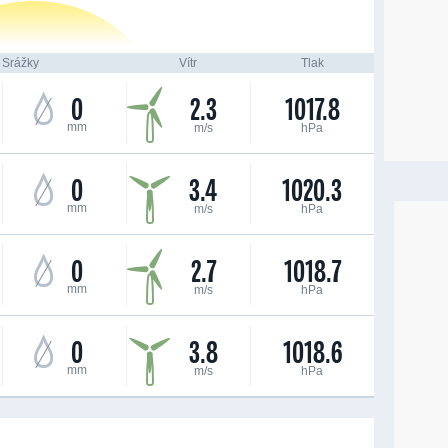
Srážky
Vítr
Tlak
0
2.3
1017.8
mm
m/s
hPa
0
3.4
1020.3
mm
m/s
hPa
0
2.7
1018.7
mm
m/s
hPa
0
3.8
1018.6
mm
m/s
hPa