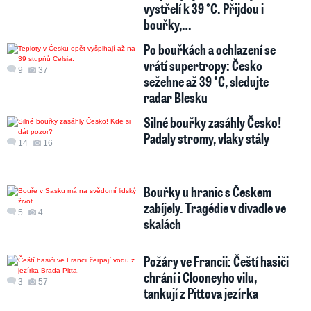
vystřelí k 39 °C. Přijdou i
bouřky,…
Po bouřkách a ochlazení se
vrátí supertropy: Česko
9
37
sežehne až 39 °C, sledujte
radar Blesku
Silné bouřky zasáhly Česko!
Padaly stromy, vlaky stály
14
16
Bouřky u hranic s Českem
zabíjely. Tragédie v divadle ve
5
4
skalách
Požáry ve Francii: Čeští hasiči
chrání i Clooneyho vilu,
3
57
tankují z Pittova jezírka