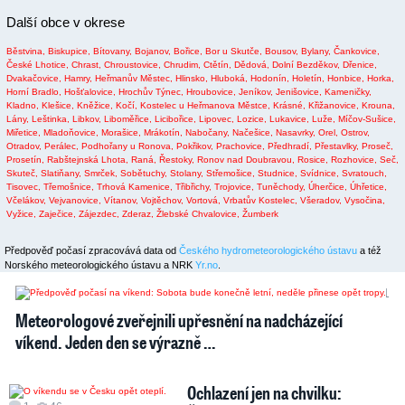
Další obce v okrese
Běstvina,
Biskupice,
Bítovany,
Bojanov,
Bořice,
Bor u Skutče,
Bousov,
Bylany,
Čankovice,
České Lhotice,
Chrast,
Chroustovice,
Chrudim,
Ctětín,
Dědová,
Dolní Bezděkov,
Dřenice,
Dvakačovice,
Hamry,
Heřmanův Městec,
Hlinsko,
Hluboká,
Hodonín,
Holetín,
Honbice,
Horka,
Horní Bradlo,
Hošťalovice,
Hrochův Týnec,
Hroubovice,
Jeníkov,
Jenišovice,
Kameničky,
Kladno,
Klešice,
Kněžice,
Kočí,
Kostelec u Heřmanova Městce,
Krásné,
Křižanovice,
Krouna,
Lány,
Leštinka,
Libkov,
Liboměřice,
Licibořice,
Lipovec,
Lozice,
Lukavice,
Luže,
Míčov-Sušice,
Miřetice,
Mladoňovice,
Morašice,
Mrákotín,
Nabočany,
Načešice,
Nasavrky,
Orel,
Ostrov,
Otradov,
Perálec,
Podhořany u Ronova,
Pokřikov,
Prachovice,
Předhradí,
Přestavlky,
Proseč,
Prosetín,
Rabštejnská Lhota,
Raná,
Řestoky,
Ronov nad Doubravou,
Rosice,
Rozhovice,
Seč,
Skuteč,
Slatiňany,
Smrček,
Sobětuchy,
Stolany,
Střemošice,
Studnice,
Svídnice,
Svratouch,
Tisovec,
Třemošnice,
Trhová Kamenice,
Třibřichy,
Trojovice,
Tuněchody,
Úherčice,
Úhřetice,
Včelákov,
Vejvanovice,
Vítanov,
Vojtěchov,
Vortová,
Vrbatův Kostelec,
Všeradov,
Vysočina,
Vyžice,
Zaječice,
Zájezdec,
Zderaz,
Žlebské Chvalovice,
Žumberk
Předpověď počasí zpracovává data od
Českého hydrometeorologického ústavu
a též
Norského meteorologického ústavu a NRK
Yr.no
.
2
1
Meteorologové zveřejnili upřesnění na nadcházející
víkend. Jeden den se výrazně …
Ochlazení jen na chvilku: