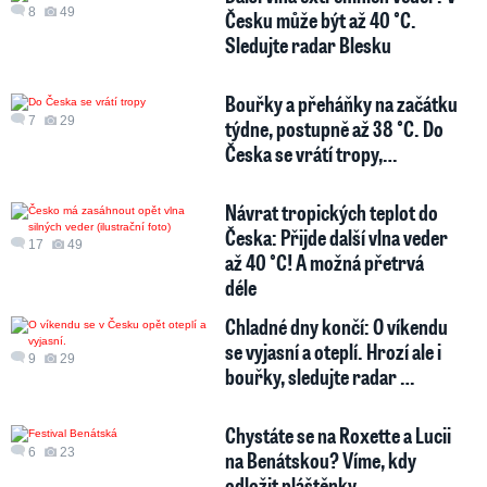
8
49
Česku může být až 40 °C.
Sledujte radar Blesku
Bouřky a přeháňky na začátku
7
29
týdne, postupně až 38 °C. Do
Česka se vrátí tropy,…
Návrat tropických teplot do
Česka: Přijde další vlna veder
17
49
až 40 °C! A možná přetrvá
déle
Chladné dny končí: O víkendu
se vyjasní a oteplí. Hrozí ale i
9
29
bouřky, sledujte radar …
Chystáte se na Roxette a Lucii
6
23
na Benátskou? Víme, kdy
odložit pláštěnky