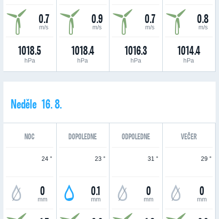
0.7
0.9
0.7
0.8
m/s
m/s
m/s
m/s
1018.5
1018.4
1016.3
1014.4
hPa
hPa
hPa
hPa
Neděle 16. 8.
NOC
DOPOLEDNE
ODPOLEDNE
VEČER
24 °
23 °
31 °
29 °
0
0.1
0
0
mm
mm
mm
mm