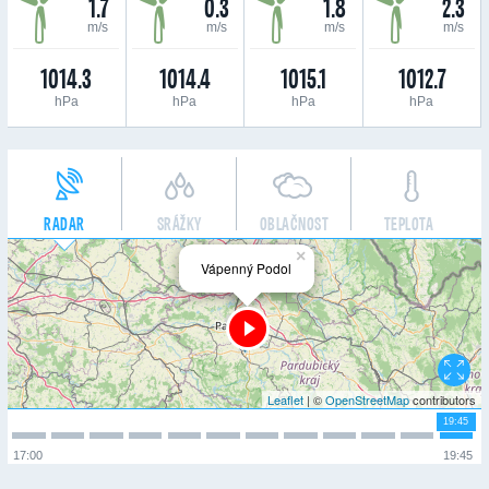
1.7
0.3
1.8
2.3
m/s
m/s
m/s
m/s
1014.3
1014.4
1015.1
1012.7
hPa
hPa
hPa
hPa
RADAR
SRÁŽKY
OBLAČNOST
TEPLOTA
×
Vápenný Podol
Leaflet
| ©
OpenStreetMap
contributors
19:45
17:00
19:45