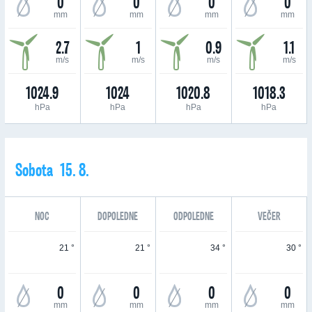
0
0
0
0
mm
mm
mm
mm
2.7
1
0.9
1.1
m/s
m/s
m/s
m/s
1024.9
1024
1020.8
1018.3
hPa
hPa
hPa
hPa
Sobota 15. 8.
NOC
DOPOLEDNE
ODPOLEDNE
VEČER
21 °
21 °
34 °
30 °
0
0
0
0
mm
mm
mm
mm