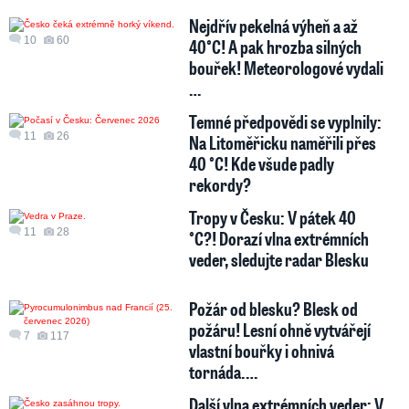
Nejdřív pekelná výheň a až
10
60
40°C! A pak hrozba silných
bouřek! Meteorologové vydali
…
Temné předpovědi se vyplnily:
11
26
Na Litoměřicku naměřili přes
40 °C! Kde všude padly
rekordy?
Tropy v Česku: V pátek 40
11
28
°C?! Dorazí vlna extrémních
veder, sledujte radar Blesku
Požár od blesku? Blesk od
požáru! Lesní ohně vytvářejí
7
117
vlastní bouřky i ohnivá
tornáda.…
Další vlna extrémních veder: V