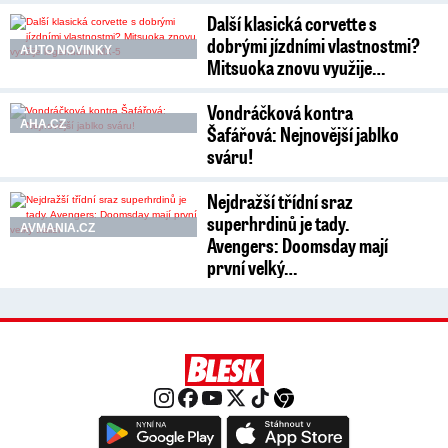
Další klasická corvette s
dobrými jízdními vlastnostmi?
AUTO NOVINKY
Mitsuoka znovu využije…
Vondráčková kontra
AHA.CZ
Šafářová: Nejnovější jablko
sváru!
Nejdražší třídní sraz
superhrdinů je tady.
AVMANIA.CZ
Avengers: Doomsday mají
první velký…