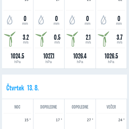
0
0
0
0
mm
mm
mm
mm
3.2
0.5
2.1
3.7
m/s
m/s
m/s
m/s
1024.5
1027.1
1026.4
1026.5
hPa
hPa
hPa
hPa
Čtvrtek 13. 8.
NOC
DOPOLEDNE
ODPOLEDNE
VEČER
15 °
17 °
27 °
24 °