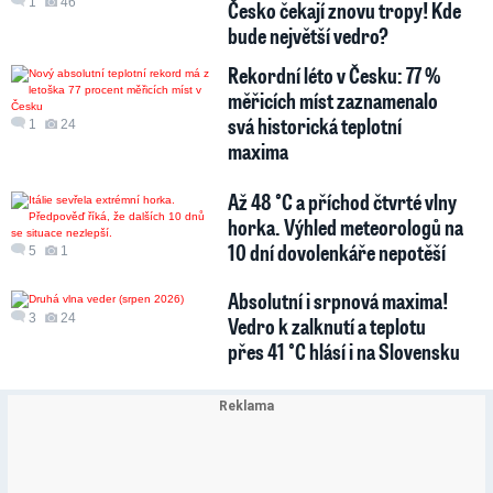
1
46
Česko čekají znovu tropy! Kde
bude největší vedro?
Rekordní léto v Česku: 77 %
měřicích míst zaznamenalo
svá historická teplotní
1
24
maxima
Až 48 °C a příchod čtvrté vlny
horka. Výhled meteorologů na
10 dní dovolenkáře nepotěší
5
1
Absolutní i srpnová maxima!
3
24
Vedro k zalknutí a teplotu
přes 41 °C hlásí i na Slovensku