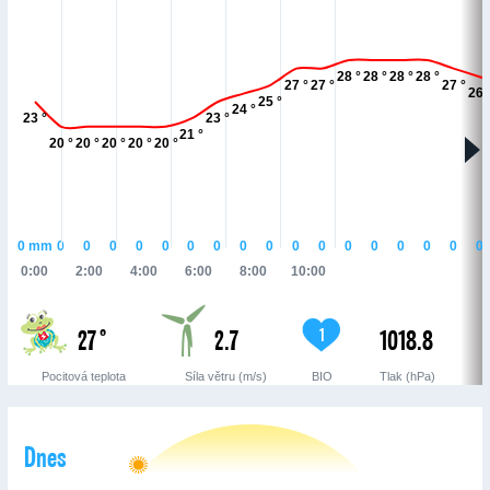
28 °
28 °
28 °
28 °
27 °
27 °
27 °
26 
25 °
24 °
23 °
23 °
21 °
20 °
20 °
20 °
20 °
20 °
0
mm
0
0
0
0
0
0
0
0
0
0
0
0
0
0
0
0
0
0:00
2:00
4:00
6:00
8:00
10:00
27 °
2.7
1018.8
1
Pocitová teplota
Síla větru (m/s)
BIO
Tlak (hPa)
Dnes