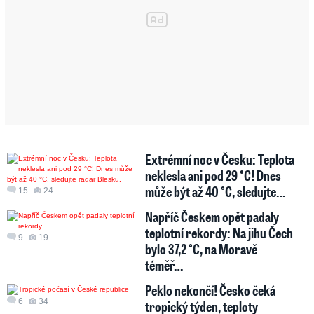
Extrémní noc v Česku: Teplota
neklesla ani pod 29 °C! Dnes
může být až 40 °C, sledujte…
15
24
Napříč Českem opět padaly
teplotní rekordy: Na jihu Čech
9
19
bylo 37,2 °C, na Moravě
téměř…
Peklo nekončí! Česko čeká
6
34
tropický týden, teploty