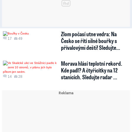
Zlom počasí utne vedra: Na
17
49
Česko se řítí silné bouřky s
přívalovými dešti! Sledujte…
Morava hlásí teplotní rekord.
Kde padl? A čtyřicítky na 12
stanicích. Sledujte radar …
14
28