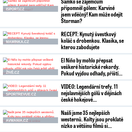
Samko se zájemcům
připomněl gólem: Karviné
ISPORT.CZ
jsem vděčný! Kam může odejít
Štorman?
RECEPT: Kynutý švestkový
koláč s drobenkou. Klasika, se
MAMINKA.CZ
kterou zabodujete
El Niño by mohlo přepsat
veškeré historické rekordy.
Pokud vyjdou odhady, příští…
ŽIVĚ.CZ
VIDEO: Legendární trefy. 11
nejslavnějších gólů v dějinách
SPORTREVUE.CZ
české hokejové…
Našli jsme 35 nejlepších
westernů. Kolty jsou proklatě
AVMANIA.CZ
nízko a většinu filmů si…