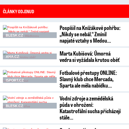
ČLÁNKY ODJINUD
Pospíšil na Knížákově pohřbu:
„Nikdy se nebál.“ Zmínil
BLESK.CZ
napjaté vztahy s Medou…
Marta Kubišová: Úmorná
AHA.CZ
vedra si vyžádala krutou oběť
Fotbalové přestupy ONLINE:
Slavný klub chce Mercada,
ISPORT.CZ
Sparta ale měla nabídku…
Vodní zdroje a zemědělská
půda v ohrožení:
BLESK.CZ
Katastrofální sucha přicházejí
stále…