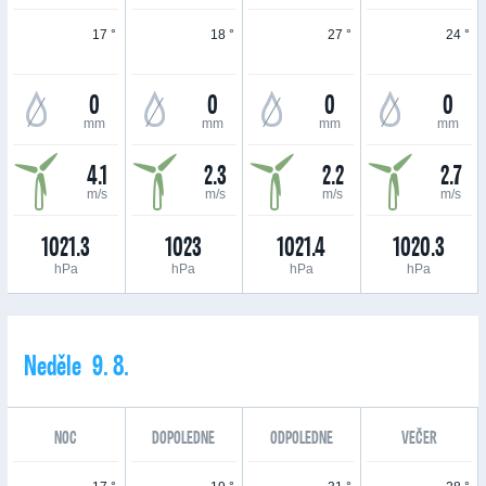
17 °
18 °
27 °
24 °
0
0
0
0
mm
mm
mm
mm
4.1
2.3
2.2
2.7
m/s
m/s
m/s
m/s
1021.3
1023
1021.4
1020.3
hPa
hPa
hPa
hPa
Neděle 9. 8.
NOC
DOPOLEDNE
ODPOLEDNE
VEČER