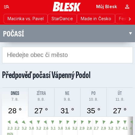
Můj Blesk
Macinka vs. Pavel
StarDance
Made in Česko
Festiva
POČASÍ
Předpověď počasí
Vápenný Podol
DNES
ZÍTRA
NE
PO
ÚT
7. 8.
8. 8.
9. 8.
10. 8.
11. 8.
28 °
27 °
31 °
35 °
27 °
2.3
2.2
3.2
3.8
3.2
2.6
3.1
3.8
3.6
3.2
2.9
2.8
2.7
2.9
3.2
3.7
4.1
4.
m/s