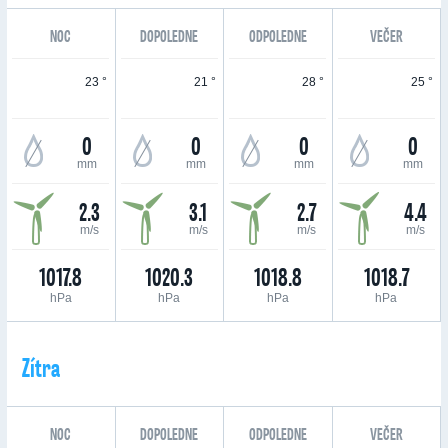
NOC
DOPOLEDNE
ODPOLEDNE
VEČER
23 °
21 °
28 °
25 °
0
0
0
0
mm
mm
mm
mm
2.3
3.1
2.7
4.4
m/s
m/s
m/s
m/s
1017.8
1020.3
1018.8
1018.7
hPa
hPa
hPa
hPa
Zítra
NOC
DOPOLEDNE
ODPOLEDNE
VEČER