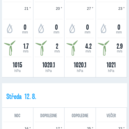
21 °
20 °
27 °
23 °
0
0
0
0
mm
mm
mm
mm
1.7
2
4.2
2.9
m/s
m/s
m/s
m/s
1015
1020.1
1020.1
1021
hPa
hPa
hPa
hPa
Středa 12. 8.
NOC
DOPOLEDNE
ODPOLEDNE
VEČER
16 °
17 °
25 °
22 °