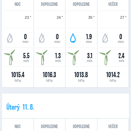
NOC
DOPOLEDNE
ODPOLEDNE
VEČER
23 °
24 °
35 °
27 °
0
0
1.9
0
mm
mm
mm
mm
5.5
1.3
3.1
2.4
m/s
m/s
m/s
m/s
1015.4
1016.3
1013.8
1014.2
hPa
hPa
hPa
hPa
Úterý 11. 8.
NOC
DOPOLEDNE
ODPOLEDNE
VEČER