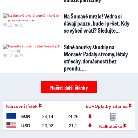
Na Šumavě mrzlo! Vedra si
dávají pauzu, bude i pršet. Kdy
12
35
se výheň vrátí? Sledujte…
Silné bouřky škodily na
Moravě: Padaly stromy, létaly
12
27
střechy, domácnosti bez
proudu.…
Načíst další články
Kurzovní lístek
EUROplatby zdarma
EUR
24,14
24,26
USD
20,92
21,1
Kalkulačka