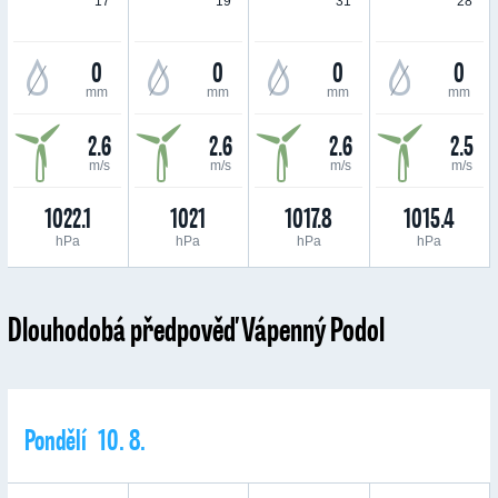
17 °
19 °
31 °
28 °
0
0
0
0
mm
mm
mm
mm
2.6
2.6
2.6
2.5
m/s
m/s
m/s
m/s
1022.1
1021
1017.8
1015.4
hPa
hPa
hPa
hPa
Dlouhodobá předpověď Vápenný Podol
Pondělí 10. 8.