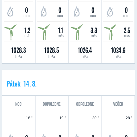
0
0
0
0
mm
mm
mm
mm
1.2
1.1
3.3
2.5
m/s
m/s
m/s
m/s
1028.3
1028.5
1026.4
1024.6
hPa
hPa
hPa
hPa
Pátek 14. 8.
NOC
DOPOLEDNE
ODPOLEDNE
VEČER
18 °
19 °
30 °
28 °