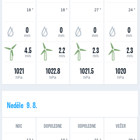
18 °
18 °
27 °
24 °
0
0
0
0
mm
mm
mm
mm
4.5
2.2
2.3
2.3
m/s
m/s
m/s
m/s
1021
1022.8
1021.5
1020
hPa
hPa
hPa
hPa
Neděle 9. 8.
NOC
DOPOLEDNE
ODPOLEDNE
VEČER