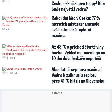
46
Česko čekají znovu tropy! Kde
bude největší vedro?
Rekordní léto v Česku: 77 %
měřicích míst zaznamenalo
svá historická teplotní
24
maxima
Až 48 °C a příchod čtvrté vlny
horka. Výhled meteorologů na
10 dní dovolenkáře nepotěší
4
1
Absolutní i srpnová maxima!
2
24
Vedro k zalknutí a teplotu
přes 41 °C hlásí i na Slovensku