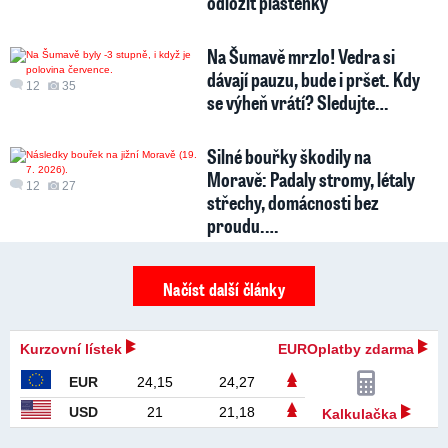
odložit pláštěnky
Na Šumavě mrzlo! Vedra si
dávají pauzu, bude i pršet. Kdy
12
35
se výheň vrátí? Sledujte…
Silné bouřky škodily na
Moravě: Padaly stromy, létaly
12
27
střechy, domácnosti bez
proudu.…
Načíst další články
Kurzovní lístek
EUROplatby zdarma
EUR
24,15
24,27
USD
21
21,18
Kalkulačka