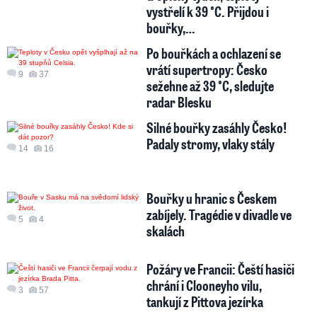
vystřelí k 39 °C. Přijdou i
bouřky,…
Po bouřkách a ochlazení se
vrátí supertropy: Česko
9
37
sežehne až 39 °C, sledujte
radar Blesku
Silné bouřky zasáhly Česko!
Padaly stromy, vlaky stály
14
16
Bouřky u hranic s Českem
zabíjely. Tragédie v divadle ve
5
4
skalách
Požáry ve Francii: Čeští hasiči
chrání i Clooneyho vilu,
3
57
tankují z Pittova jezírka