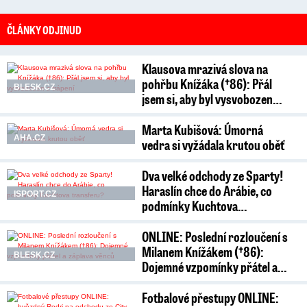
ČLÁNKY ODJINUD
Klausova mrazivá slova na
pohřbu Knížáka (†86): Přál
BLESK.CZ
jsem si, aby byl vysvobozen…
Marta Kubišová: Úmorná
AHA.CZ
vedra si vyžádala krutou oběť
Dva velké odchody ze Sparty!
Haraslín chce do Arábie, co
ISPORT.CZ
podmínky Kuchtova…
ONLINE: Poslední rozloučení s
Milanem Knížákem (†86):
BLESK.CZ
Dojemné vzpomínky přátel a…
Fotbalové přestupy ONLINE: