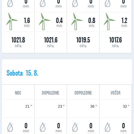
0
0
0
0
mm
mm
mm
mm
1.6
0.4
0.8
1.2
m/s
m/s
m/s
m/s
1021.8
1021.6
1019.5
1017.6
hPa
hPa
hPa
hPa
Sobota 15. 8.
NOC
DOPOLEDNE
ODPOLEDNE
VEČER
21 °
23 °
36 °
32 °
0
0
0
0
mm
mm
mm
mm