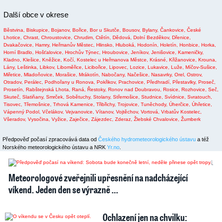
Další obce v okrese
Běstvina,
Biskupice,
Bojanov,
Bořice,
Bor u Skutče,
Bousov,
Bylany,
Čankovice,
České
Lhotice,
Chrast,
Chroustovice,
Chrudim,
Ctětín,
Dědová,
Dolní Bezděkov,
Dřenice,
Dvakačovice,
Hamry,
Heřmanův Městec,
Hlinsko,
Hluboká,
Hodonín,
Holetín,
Honbice,
Horka,
Horní Bradlo,
Hošťalovice,
Hrochův Týnec,
Hroubovice,
Jeníkov,
Jenišovice,
Kameničky,
Kladno,
Klešice,
Kněžice,
Kočí,
Kostelec u Heřmanova Městce,
Krásné,
Křižanovice,
Krouna,
Lány,
Leštinka,
Libkov,
Liboměřice,
Licibořice,
Lipovec,
Lozice,
Lukavice,
Luže,
Míčov-Sušice,
Miřetice,
Mladoňovice,
Morašice,
Mrákotín,
Nabočany,
Načešice,
Nasavrky,
Orel,
Ostrov,
Otradov,
Perálec,
Podhořany u Ronova,
Pokřikov,
Prachovice,
Předhradí,
Přestavlky,
Proseč,
Prosetín,
Rabštejnská Lhota,
Raná,
Řestoky,
Ronov nad Doubravou,
Rosice,
Rozhovice,
Seč,
Skuteč,
Slatiňany,
Smrček,
Sobětuchy,
Stolany,
Střemošice,
Studnice,
Svídnice,
Svratouch,
Tisovec,
Třemošnice,
Trhová Kamenice,
Třibřichy,
Trojovice,
Tuněchody,
Úherčice,
Úhřetice,
Vápenný Podol,
Včelákov,
Vejvanovice,
Vítanov,
Vojtěchov,
Vortová,
Vrbatův Kostelec,
Všeradov,
Vysočina,
Vyžice,
Zaječice,
Zájezdec,
Zderaz,
Žlebské Chvalovice,
Žumberk
Předpověď počasí zpracovává data od
Českého hydrometeorologického ústavu
a též
Norského meteorologického ústavu a NRK
Yr.no
.
1
Meteorologové zveřejnili upřesnění na nadcházející
víkend. Jeden den se výrazně …
Ochlazení jen na chvilku: