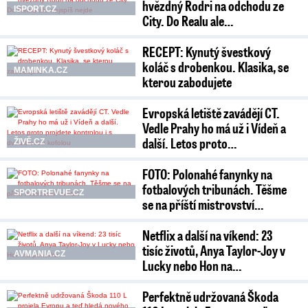
hvězdný Rodri na odchodu ze
ISPORT.CZ
City. Do Realu ale…
RECEPT: Kynutý švestkový
koláč s drobenkou. Klasika, se
MAMINKA.CZ
kterou zabodujete
Evropská letiště zavádějí CT.
Vedle Prahy ho má už i Vídeň a
další. Letos proto…
ŽIVĚ.CZ
FOTO: Polonahé fanynky na
fotbalových tribunách. Těšme
SPORTREVUE.CZ
se na příští mistrovství…
Netflix a další na víkend: 23
tisíc životů, Anya Taylor-Joy v
AVMANIA.CZ
Lucky nebo Hon na…
Perfektně udržovaná Škoda