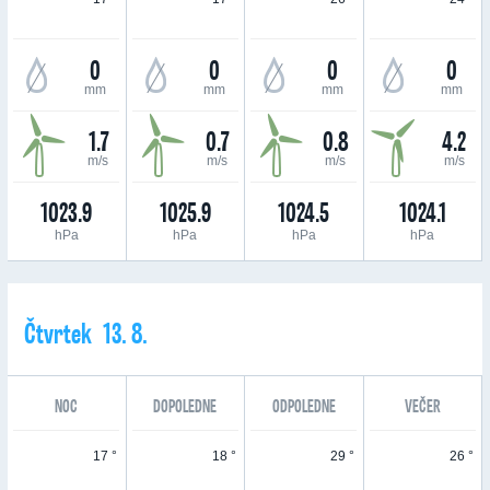
0
0
0
0
mm
mm
mm
mm
1.7
0.7
0.8
4.2
m/s
m/s
m/s
m/s
1023.9
1025.9
1024.5
1024.1
hPa
hPa
hPa
hPa
Čtvrtek 13. 8.
NOC
DOPOLEDNE
ODPOLEDNE
VEČER
17 °
18 °
29 °
26 °