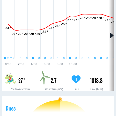
28 °
28 °
28 °
28 °
27 °
27 °
27 °
26 
25 °
24 °
23 °
23 °
21 °
20 °
20 °
20 °
20 °
20 °
0
mm
0
0
0
0
0
0
0
0
0
0
0
0
0
0
0
0
0
0:00
2:00
4:00
6:00
8:00
10:00
27 °
2.7
1018.8
1
Pocitová teplota
Síla větru (m/s)
BIO
Tlak (hPa)
Dnes