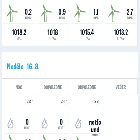
0.2
0.9
1.1
2.7
m/s
m/s
m/s
m/s
1018.2
1018
1015.4
1013.2
hPa
hPa
hPa
hPa
Neděle 16. 8.
NOC
DOPOLEDNE
ODPOLEDNE
VEČER
23 °
24 °
33 °
0
0
notfo
und
mm
mm
mm