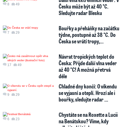
8
49
Česku může být až 40 °C.
Sledujte radar Blesku
Bouřky a přeháňky na začátku
7
29
týdne, postupně až 38 °C. Do
Česka se vrátí tropy,…
Návrat tropických teplot do
Česka: Přijde další vlna veder
17
49
až 40 °C! A možná přetrvá
déle
Chladné dny končí: O víkendu
se vyjasní a oteplí. Hrozí ale i
9
29
bouřky, sledujte radar …
Chystáte se na Roxette a Lucii
6
23
na Benátskou? Víme, kdy