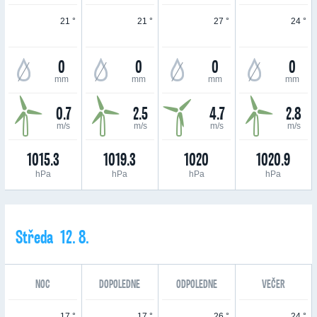
21 °
21 °
27 °
24 °
0
0
0
0
mm
mm
mm
mm
0.7
2.5
4.7
2.8
m/s
m/s
m/s
m/s
1015.3
1019.3
1020
1020.9
hPa
hPa
hPa
hPa
Středa 12. 8.
NOC
DOPOLEDNE
ODPOLEDNE
VEČER
17 °
17 °
26 °
24 °