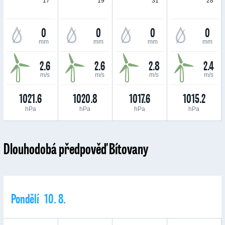
17 °
19 °
31 °
28 °
0
0
0
0
mm
mm
mm
mm
2.6
2.6
2.8
2.4
m/s
m/s
m/s
m/s
1021.6
1020.8
1017.6
1015.2
hPa
hPa
hPa
hPa
Dlouhodobá předpověď Bítovany
Pondělí 10. 8.