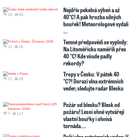
Nejdřív pekelná výheň a až
10
60
40°C! A pak hrozba silných
bouřek! Meteorologové vydali
…
Temné předpovědi se vyplnily:
11
26
Na Litoměřicku naměřili přes
40 °C! Kde všude padly
rekordy?
Tropy v Česku: V pátek 40
11
28
°C?! Dorazí vlna extrémních
veder, sledujte radar Blesku
Požár od blesku? Blesk od
požáru! Lesní ohně vytvářejí
7
117
vlastní bouřky i ohnivá
tornáda.…
Další vlna extrémních veder: V