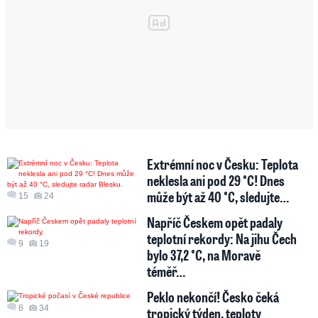
Extrémní noc v Česku: Teplota
neklesla ani pod 29 °C! Dnes
může být až 40 °C, sledujte…
15
24
Napříč Českem opět padaly
teplotní rekordy: Na jihu Čech
9
19
bylo 37,2 °C, na Moravě
téměř…
Peklo nekončí! Česko čeká
6
34
tropický týden, teploty