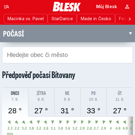
Můj Blesk
Macinka vs. Pavel
StarDance
Made in Česko
Festiva
POČASÍ
Předpověď počasí
Bítovany
DNES
ZÍTRA
NE
PO
ÚT
7. 8.
8. 8.
9. 8.
10. 8.
11. 8.
28 °
27 °
31 °
33 °
27 °
2.3
2.2
3.2
3.8
3.2
2.6
3.1
3.8
3.6
3.2
2.9
2.8
2.7
2.9
4
4.8
4.9
4.
m/s