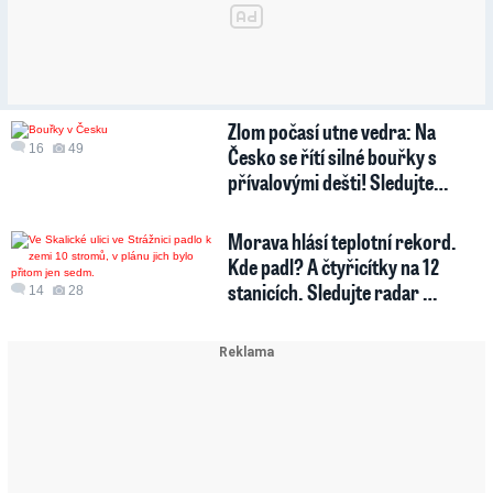
Zlom počasí utne vedra: Na
16
49
Česko se řítí silné bouřky s
přívalovými dešti! Sledujte…
Morava hlásí teplotní rekord.
Kde padl? A čtyřicítky na 12
stanicích. Sledujte radar …
14
28