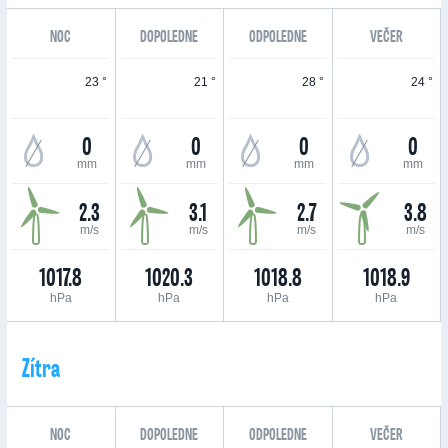
NOC
DOPOLEDNE
ODPOLEDNE
VEČER
23 °
21 °
28 °
24 °
0
0
0
0
mm
mm
mm
mm
2.3
3.1
2.7
3.8
m/s
m/s
m/s
m/s
1017.8
1020.3
1018.8
1018.9
hPa
hPa
hPa
hPa
Zítra
NOC
DOPOLEDNE
ODPOLEDNE
VEČER