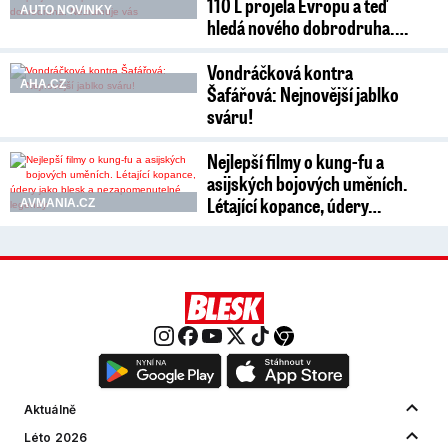
110 L projela Evropu a teď
AUTO NOVINKY
hledá nového dobrodruha.…
Vondráčková kontra
AHA.CZ
Šafářová: Nejnovější jablko
sváru!
Nejlepší filmy o kung-fu a
asijských bojových uměních.
Létající kopance, údery…
AVMANIA.CZ
Aktuálně
Léto 2026