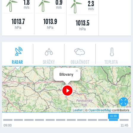
1.8
0.9
2.3
m/s
m/s
m/s
1013.7
1013.9
1013.5
hPa
hPa
hPa
RADAR
SRÁŽKY
OBLAČNOST
TEPLOTA
×
Bítovany
Leaflet
| ©
OpenStreetMap
contributors
11:30
09:00
11:45