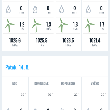
0
0
0
0
mm
mm
mm
mm
1.2
1.3
1.3
1.7
m/s
m/s
m/s
m/s
1025.6
1025.5
1023.5
1021.4
hPa
hPa
hPa
hPa
Pátek 14. 8.
NOC
DOPOLEDNE
ODPOLEDNE
VEČER
19 °
20 °
32 °
29 °