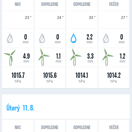
NOC
DOPOLEDNE
ODPOLEDNE
VEČER
23 °
24 °
33 °
27 °
0
0
2.2
0
mm
mm
mm
mm
4.9
1.1
3.3
1.2
m/s
m/s
m/s
m/s
1015.7
1015.6
1014.1
1014.2
hPa
hPa
hPa
hPa
Úterý 11. 8.
NOC
DOPOLEDNE
ODPOLEDNE
VEČER