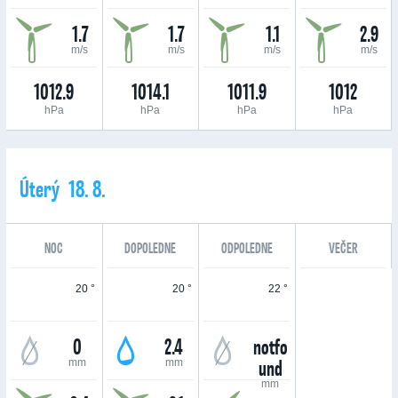
1.7
1.7
1.1
2.9
m/s
m/s
m/s
m/s
1012.9
1014.1
1011.9
1012
hPa
hPa
hPa
hPa
Úterý 18. 8.
NOC
DOPOLEDNE
ODPOLEDNE
VEČER
20 °
20 °
22 °
0
2.4
notfo
und
mm
mm
mm