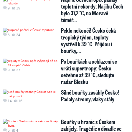
teplotní rekordy: Na jihu Čech
9
19
bylo 37,2 °C, na Moravě
téměř…
Peklo nekončí! Česko čeká
6
34
tropický týden, teploty
vystřelí k 39 °C. Přijdou i
bouřky,…
Po bouřkách a ochlazení se
vrátí supertropy: Česko
9
37
sežehne až 39 °C, sledujte
radar Blesku
Silné bouřky zasáhly Česko!
Padaly stromy, vlaky stály
14
16
Bouřky u hranic s Českem
zabíjely. Tragédie v divadle ve
5
4