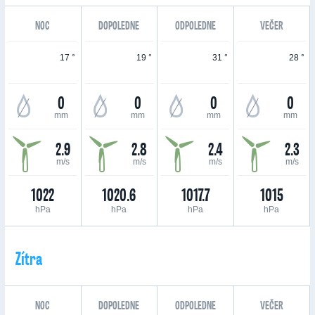
NOC
DOPOLEDNE
ODPOLEDNE
VEČER
17 °
19 °
31 °
28 °
0
0
0
0
mm
mm
mm
mm
2.9
2.8
2.4
2.3
m/s
m/s
m/s
m/s
1022
1020.6
1017.7
1015
hPa
hPa
hPa
hPa
Zítra
NOC
DOPOLEDNE
ODPOLEDNE
VEČER