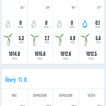
23 °
24 °
35 °
27 °
0
0
0
0.1
mm
mm
mm
mm
5.3
2.7
4.9
5.4
m/s
m/s
m/s
m/s
1014.8
1015.6
1012.6
1012.5
hPa
hPa
hPa
hPa
Úterý 11. 8.
NOC
DOPOLEDNE
ODPOLEDNE
VEČER