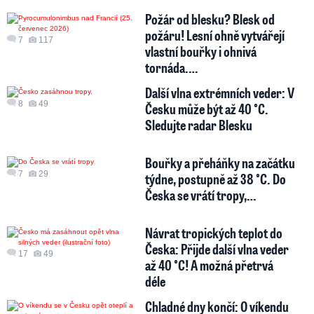
Požár od blesku? Blesk od
požáru! Lesní ohně vytvářejí
7
117
vlastní bouřky i ohnivá
tornáda.…
Další vlna extrémních veder: V
8
49
Česku může být až 40 °C.
Sledujte radar Blesku
Bouřky a přeháňky na začátku
7
29
týdne, postupně až 38 °C. Do
Česka se vrátí tropy,…
Návrat tropických teplot do
Česka: Přijde další vlna veder
17
49
až 40 °C! A možná přetrvá
déle
Chladné dny končí: O víkendu