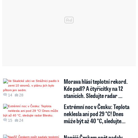
Morava hlásí teplotní rekord.
Kde padl? A čtyřicítky na 12
stanicích. Sledujte radar …
14
28
Extrémní noc v Česku: Teplota
neklesla ani pod 29 °C! Dnes
může být až 40 °C, sledujte…
15
24
Napříč Českem opět padaly