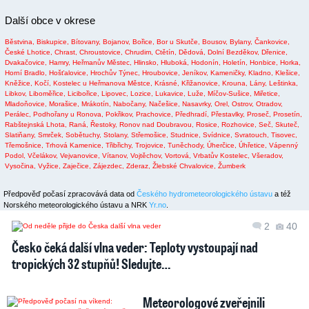
Další obce v okrese
Běstvina,
Biskupice,
Bítovany,
Bojanov,
Bořice,
Bor u Skutče,
Bousov,
Bylany,
Čankovice,
České Lhotice,
Chrast,
Chroustovice,
Chrudim,
Ctětín,
Dědová,
Dolní Bezděkov,
Dřenice,
Dvakačovice,
Hamry,
Heřmanův Městec,
Hlinsko,
Hluboká,
Hodonín,
Holetín,
Honbice,
Horka,
Horní Bradlo,
Hošťalovice,
Hrochův Týnec,
Hroubovice,
Jeníkov,
Kameničky,
Kladno,
Klešice,
Kněžice,
Kočí,
Kostelec u Heřmanova Městce,
Krásné,
Křižanovice,
Krouna,
Lány,
Leštinka,
Libkov,
Liboměřice,
Licibořice,
Lipovec,
Lozice,
Lukavice,
Luže,
Míčov-Sušice,
Miřetice,
Mladoňovice,
Morašice,
Mrákotín,
Nabočany,
Načešice,
Nasavrky,
Orel,
Ostrov,
Otradov,
Perálec,
Podhořany u Ronova,
Pokřikov,
Prachovice,
Předhradí,
Přestavlky,
Proseč,
Prosetín,
Rabštejnská Lhota,
Raná,
Řestoky,
Ronov nad Doubravou,
Rosice,
Rozhovice,
Seč,
Skuteč,
Slatiňany,
Smrček,
Sobětuchy,
Stolany,
Střemošice,
Studnice,
Svídnice,
Svratouch,
Tisovec,
Třemošnice,
Trhová Kamenice,
Třibřichy,
Trojovice,
Tuněchody,
Úherčice,
Úhřetice,
Vápenný
Podol,
Včelákov,
Vejvanovice,
Vítanov,
Vojtěchov,
Vortová,
Vrbatův Kostelec,
Všeradov,
Vysočina,
Vyžice,
Zaječice,
Zájezdec,
Zderaz,
Žlebské Chvalovice,
Žumberk
Předpověď počasí zpracovává data od
Českého hydrometeorologického ústavu
a též
Norského meteorologického ústavu a NRK
Yr.no
.
2
40
Česko čeká další vlna veder: Teploty vystoupají nad
tropických 32 stupňů! Sledujte…
Meteorologové zveřejnili