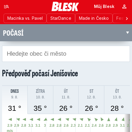
Můj Blesk
Macinka vs. Pavel
StarDance
Made in Česko
Festiva
POČASÍ
Předpověď počasí
Jenišovice
DNES
ZÍTRA
ÚT
ST
ČT
9. 8.
10. 8.
11. 8.
12. 8.
13. 8.
31 °
35 °
26 °
26 °
28 °
2.9
2.9
2.8
3.1
3.1
3
2.8
2.8
2.6
2.3
2.1
2.1
2.4
2.6
2.8
2.9
3.1
2.
m/s