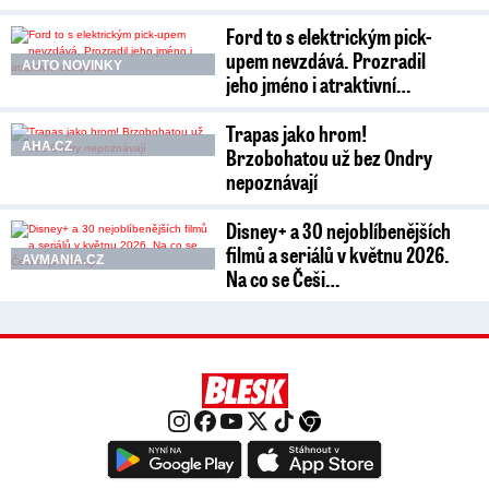
Ford to s elektrickým pick-
upem nevzdává. Prozradil
AUTO NOVINKY
jeho jméno i atraktivní…
Trapas jako hrom!
AHA.CZ
Brzobohatou už bez Ondry
nepoznávají
Disney+ a 30 nejoblíbenějších
filmů a seriálů v květnu 2026.
AVMANIA.CZ
Na co se Češi…