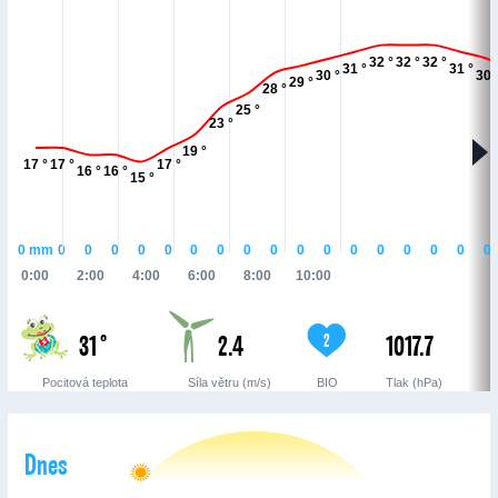
32 °
32 °
32 °
31 °
31 °
30 °
30 
29 °
28 °
25 °
23 °
19 °
17 °
17 °
17 °
16 °
16 °
15 °
0
mm
0
0
0
0
0
0
0
0
0
0
0
0
0
0
0
0
0
0:00
2:00
4:00
6:00
8:00
10:00
31 °
2.4
1017.7
2
Pocitová teplota
Síla větru (m/s)
BIO
Tlak (hPa)
Dnes