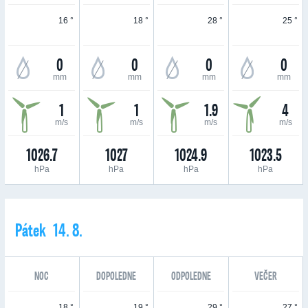
16 °
18 °
28 °
25 °
0
0
0
0
mm
mm
mm
mm
1
1
1.9
4
m/s
m/s
m/s
m/s
1026.7
1027
1024.9
1023.5
hPa
hPa
hPa
hPa
Pátek 14. 8.
NOC
DOPOLEDNE
ODPOLEDNE
VEČER
18 °
19 °
29 °
27 °