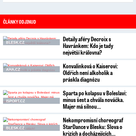
ČLÁNKY ODJINUD
Detaily aféry Decroix s
BLESK.CZ
Havránkem: Kdo je tady
největší královna?
Konvalinková o Kaiserovi:
AHA.CZ
Oldřich není alkoholik a
práskla diagnózu
Sparta po kolapsu v Boleslavi:
minus šest a chvála nováčka.
ISPORT.CZ
Majer má silnou…
Nekompromisní choreograf
StarDance v Blesku: Slova o
BLESK.CZ
krizích a docházejících…