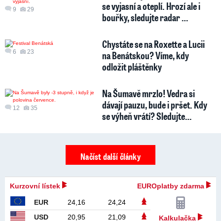
se vyjasní a oteplí. Hrozí ale i
9
29
bouřky, sledujte radar …
Chystáte se na Roxette a Lucii
6
23
na Benátskou? Víme, kdy
odložit pláštěnky
Na Šumavě mrzlo! Vedra si
dávají pauzu, bude i pršet. Kdy
12
35
se výheň vrátí? Sledujte…
Načíst další články
Kurzovní lístek
EUROplatby zdarma
EUR
24,16
24,24
USD
20,95
21,09
Kalkulačka