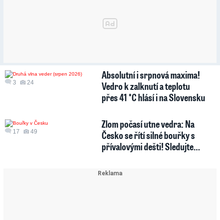
Absolutní i srpnová maxima!
3
24
Vedro k zalknutí a teplotu
přes 41 °C hlásí i na Slovensku
Zlom počasí utne vedra: Na
17
49
Česko se řítí silné bouřky s
přívalovými dešti! Sledujte…