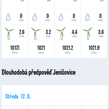
22 °
20 °
26 °
23 °
0
0
0
0
mm
mm
mm
mm
2.6
3.2
4.4
3.6
m/s
m/s
m/s
m/s
1017.1
1021
1021.2
1021.9
hPa
hPa
hPa
hPa
Dlouhodobá předpověď Jenišovice
Středa 12. 8.