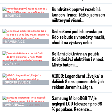
Kundrátek poprvé rozebírá
konec v Třinci: Těžko jsem se s
ISPORT.CZ
některými věcmi…
Dědečkové podle horoskopu.
Kdo se bude s vnoučaty mazlit,
chodit na výstavy nebo…
MAMINKA.CZ
Solární elektrárna v poušti
Gobi dodává elektřinu i v noci.
Místo baterií…
ŽIVĚ.CZ
VIDEO: Legendární „Žvejka“ a
dalších 8 nezapomenutelných
SPORTREVUE.CZ
reklam Jaromíra Jágra
Samsung MicroRGB TV je
nejlepší LCD televizor pro 98
AVMANIA.CZ
% populace. Recenze…