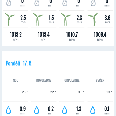
0
0
0
0
mm
mm
mm
mm
2.5
1.5
2.3
3.6
m/s
m/s
m/s
m/s
1013.2
1013.4
1010.7
1009.4
hPa
hPa
hPa
hPa
Pondělí 17. 8.
NOC
DOPOLEDNE
ODPOLEDNE
VEČER
25 °
22 °
31 °
23 °
0.9
0.2
1.3
0.1
mm
mm
mm
mm