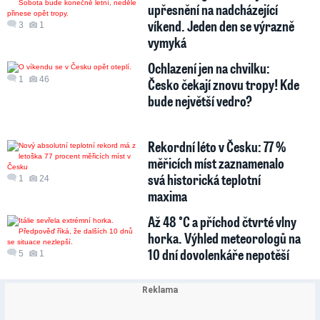
upřesnění na nadcházející
víkend. Jeden den se výrazně
3
1
vymyká
Ochlazení jen na chvilku:
1
46
Česko čekají znovu tropy! Kde
bude největší vedro?
Rekordní léto v Česku: 77 %
měřicích míst zaznamenalo
svá historická teplotní
1
24
maxima
Až 48 °C a příchod čtvrté vlny
horka. Výhled meteorologů na
10 dní dovolenkáře nepotěší
5
1