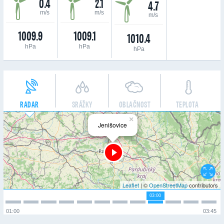
0.4
2.1
4.7
m/s
m/s
m/s
1009.9
1009.1
1010.4
hPa
hPa
hPa
RADAR
SRÁŽKY
OBLAČNOST
TEPLOTA
×
Jenišovice
Leaflet
| ©
OpenStreetMap
contributors
03:00
01:00
03:45