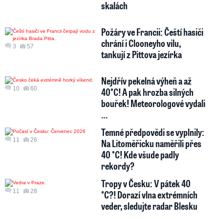
skalách
Požáry ve Francii: Čeští hasiči
chrání i Clooneyho vilu,
3
57
tankují z Pittova jezírka
Nejdřív pekelná výheň a až
10
60
40°C! A pak hrozba silných
bouřek! Meteorologové vydali
…
Temné předpovědi se vyplnily:
11
26
Na Litoměřicku naměřili přes
40 °C! Kde všude padly
rekordy?
Tropy v Česku: V pátek 40
11
28
°C?! Dorazí vlna extrémních
veder, sledujte radar Blesku