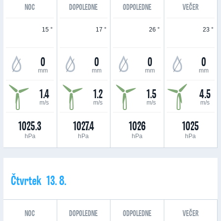
NOC
DOPOLEDNE
ODPOLEDNE
VEČER
15 °
17 °
26 °
23 °
0
0
0
0
mm
mm
mm
mm
1.4
1.2
1.5
4.5
m/s
m/s
m/s
m/s
1025.3
1027.4
1026
1025
hPa
hPa
hPa
hPa
Čtvrtek 13. 8.
NOC
DOPOLEDNE
ODPOLEDNE
VEČER