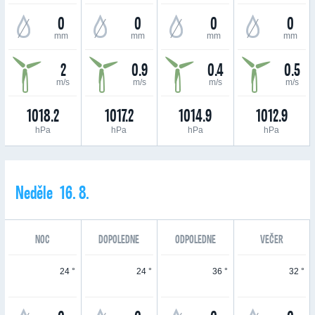
0
0
0
0
mm
mm
mm
mm
2
0.9
0.4
0.5
m/s
m/s
m/s
m/s
1018.2
1017.2
1014.9
1012.9
hPa
hPa
hPa
hPa
Neděle 16. 8.
NOC
DOPOLEDNE
ODPOLEDNE
VEČER
24 °
24 °
36 °
32 °