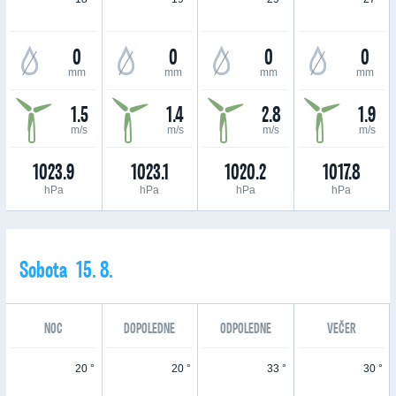
0
0
0
0
mm
mm
mm
mm
1.5
1.4
2.8
1.9
m/s
m/s
m/s
m/s
1023.9
1023.1
1020.2
1017.8
hPa
hPa
hPa
hPa
Sobota 15. 8.
NOC
DOPOLEDNE
ODPOLEDNE
VEČER
20 °
20 °
33 °
30 °