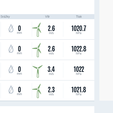
Srážky
Vítr
Tlak
0
2.6
1020.7
mm
m/s
hPa
0
2.6
1022.8
mm
m/s
hPa
0
3.4
1022
mm
m/s
hPa
0
2.3
1021.8
mm
m/s
hPa