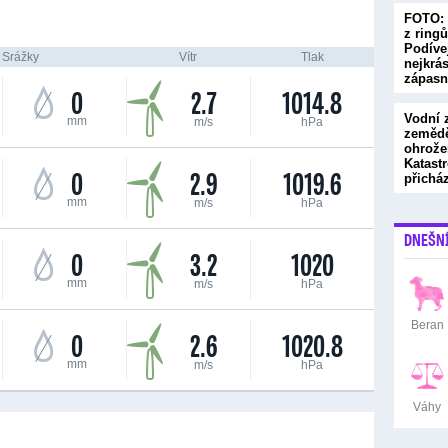
FOTO: 
z ringů
Podívej
Srážky
Vítr
Tlak
nejkrá
zápas
0
2.7
1014.8
Vodní 
mm
m/s
hPa
zemědě
ohrože
Katastr
0
2.9
1019.6
přichá
mm
m/s
hPa
DNEŠN
0
3.2
1020
mm
m/s
hPa
Beran
0
2.6
1020.8
mm
m/s
hPa
Váhy