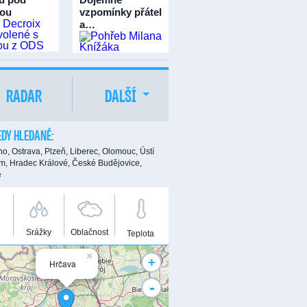
ou
vzpomínky přátel
a…
RADAR
DALŠÍ
DY HLEDANÉ:
no,
Ostrava,
Plzeň,
Liberec,
Olomouc,
Ústí
m,
Hradec Králové,
České Budějovice,
e
Srážky
Oblačnost
Teplota
×
+
Hrčava
-