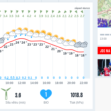
západ slunce
.7
3.4
3.5
3.6
4
4.2
4
3.9
3.1
2.4
2.6
2.1
2.2
2.5
2.7
13:00
24 °
24 °
23 °
23 °
23 °
23 °
22 °
22 °
21 °
JDI NA
0 °
20 °
19 °
19 °
18 °
18 °
0.5
0.3
0.2
0.2
0.1
0
0
0
0
0
0
0
0
0
0
10:00
12:00
14:00
16:00
18:00
20:00
22:00
1
1018.8
3.6
Síla větru (m/s)
BIO
Tlak (hPa)