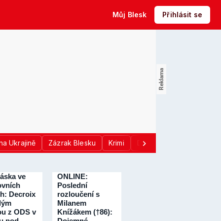
Můj Blesk
Přihlásit se
na Ukrajině
Zázrak Blesku
Krimi
Donald Trump
Sport
láska ve
ONLINE:
vních
Poslední
ch: Decroix
rozloučení s
dým
Milanem
ou z ODS v
Knížákem (†86):
u pod
Dojemné