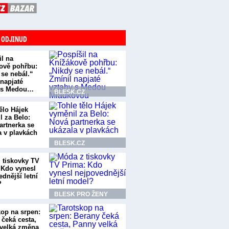
 ODJINUD
il na
ově pohřbu:
 se nebál.“
 napjaté
 s Medou…
BLESK.CZ
ělo Hájek
l za Belo:
artnerka se
a v plavkách
BLESK.CZ
 tiskovky TV
 Kdo vynesl
dnější letní
?
BLESK PRO ŽENY
kop na srpen:
 čeká cesta,
velká změna