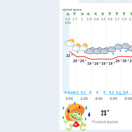
východ slunce
1.6
2.7
1
2.9
3.8
3.5
3.8
3.7
3.9
3
m/s
22 °
20 °
20 °
20 °
20 °
2
19 °
19 °
19 °
19 °
0.6
0.2
0.2
0.1
0.1
0
mm
0
0
0
0:00
2:00
4:00
6:00
8:00
23 °
Pocitová teplota