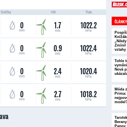
Srážky
Vítr
Tlak
ČLÁNKY
0
1.7
1022.2
mm
m/s
hPa
Pospíš
Knížák
„Nikdy
0
0.9
1022.4
Zmínil
vztahy
mm
m/s
hPa
Tohle t
vyměni
0
2.4
1020.4
Nová p
ukázal
mm
m/s
hPa
Móda z
0
2.7
1018.2
Prima:
nejpove
mm
m/s
hPa
model
ava
Tarots
Berany
Panny 