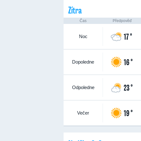
Zítra
Čas
Předpověď
17 °
Noc
16 °
Dopoledne
23 °
Odpoledne
19 °
Večer