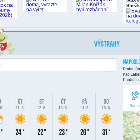
Sněžk
VÝSTRAHY
NAPOSLE
Praha,
Br
nad Labe
Pardubic
O
ÚT
ST
ČT
PÁ
SO
Radar
8.
11. 8.
12. 8.
13. 8.
14. 8.
15. 8.
 °
24 °
22 °
23 °
26 °
31 °