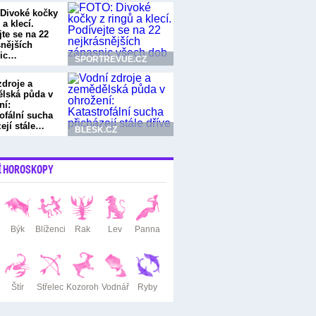
Divoké kočky
 a klecí.
te se na 22
snějších
nic…
SPORTREVUE.CZ
zdroje a
lská půda v
ní:
ofální sucha
zejí stále…
BLESK.CZ
Í HOROSKOPY
Býk
Blíženci
Rak
Lev
Panna
Štír
Střelec
Kozoroh
Vodnář
Ryby