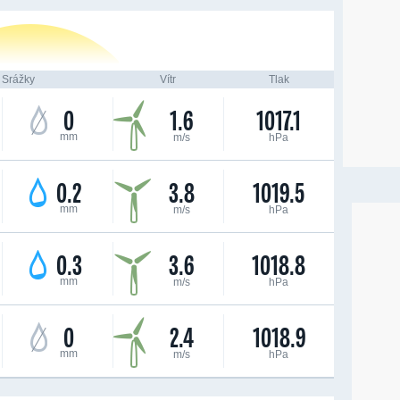
Srážky
Vítr
Tlak
0
1.6
1017.1
mm
m/s
hPa
0.2
3.8
1019.5
mm
m/s
hPa
0.3
3.6
1018.8
mm
m/s
hPa
0
2.4
1018.9
mm
m/s
hPa