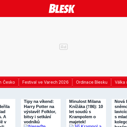
n Česko
Festival ve Varech 2026
Ordinace Blesku
Válka 
Tipy na víkend:
Minulost Milana
Nová 
eřila
Harry Potter na
Knížáka (†86): 10
sněmo
lad
výstavě! Folklor,
let soudů s
lavicí
s. A
bitvy i setkání
Krampolem o
s mla
dě v
vodníků
majetek!
koleg
ři
bazén