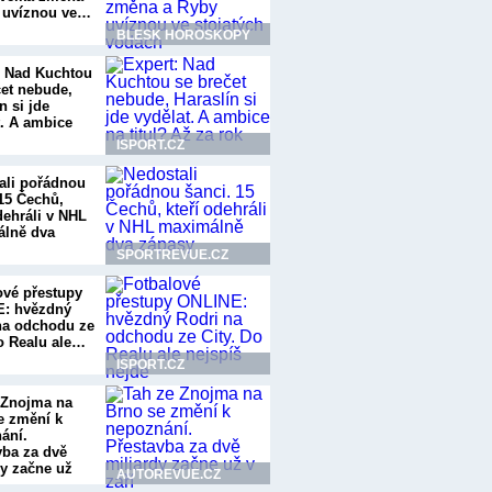
 uvíznou ve…
BLESK HOROSKOPY
: Nad Kuchtou
čet nebude,
n si jde
t. A ambice
ISPORT.CZ
ali pořádnou
 15 Čechů,
dehráli v NHL
lně dva
SPORTREVUE.CZ
ové přestupy
: hvězdný
na odchodu ze
Do Realu ale…
ISPORT.CZ
 Znojma na
e změní k
ání.
vba za dvě
dy začne už
AUTOREVUE.CZ