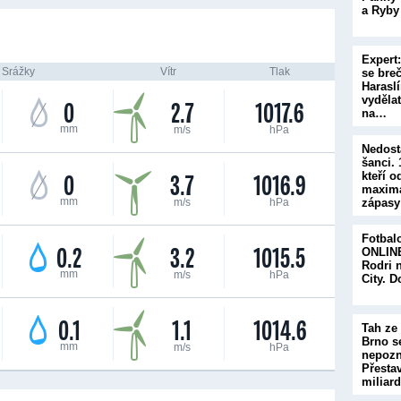
a Ryby
Expert
Srážky
Vítr
Tlak
se bre
Haraslí
vyděla
0
2.7
1017.6
na…
mm
m/s
hPa
Nedost
šanci.
0
3.7
1016.9
kteří o
maximá
mm
m/s
hPa
zápasy
Fotbal
0.2
3.2
1015.5
ONLINE
Rodri 
mm
m/s
hPa
City. 
0.1
1.1
1014.6
Tah ze
Brno s
mm
m/s
hPa
nepozn
Přesta
miliar
v…