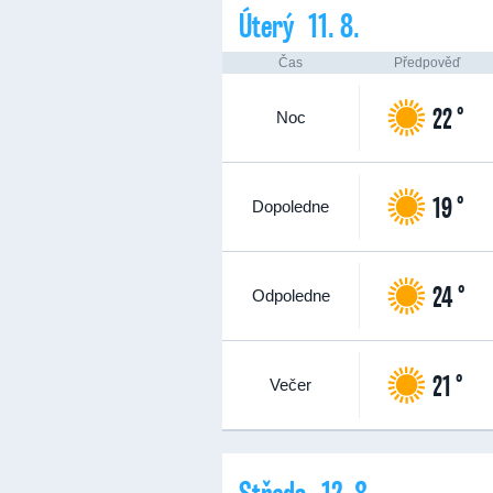
Úterý 11. 8.
Čas
Předpověď
22 °
Noc
19 °
Dopoledne
24 °
Odpoledne
21 °
Večer
Středa 12. 8.