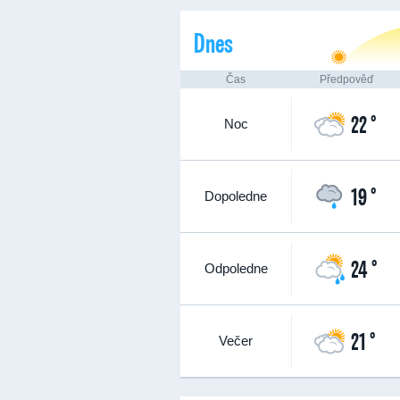
Dnes
Čas
Předpověď
22 °
Noc
19 °
Dopoledne
24 °
Odpoledne
21 °
Večer