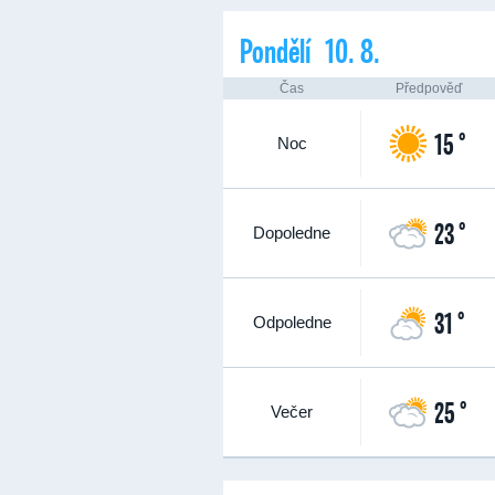
Pondělí 10. 8.
Čas
Předpověď
15 °
Noc
23 °
Dopoledne
31 °
Odpoledne
25 °
Večer