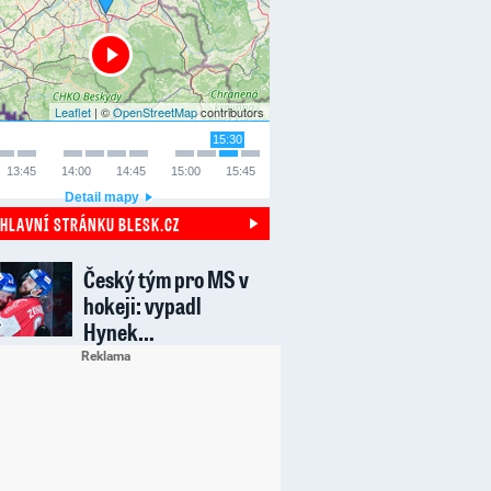
Leaflet
| ©
OpenStreetMap
contributors
15:30
13:45
14:00
14:45
15:00
15:45
Detail mapy
 HLAVNÍ STRÁNKU BLESK.CZ
Český tým pro MS v
hokeji: vypadl
Hynek…