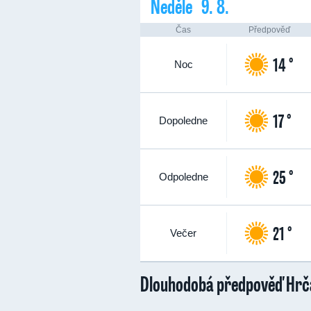
Neděle 9. 8.
Čas
Předpověď
14 °
Noc
17 °
Dopoledne
25 °
Odpoledne
21 °
Večer
Dlouhodobá předpověď Hrč