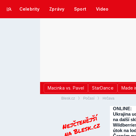
Celebrity
Zprávy
Sport
Video
Macinka vs. Pavel
StarDance
Made i
Blesk.cz
Počasí
Hrčava
ONLINE:
Ukrajina ud
na další sk
Wildberrie
útok na lo
Černém mo