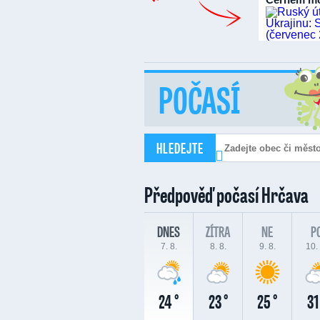
POČASÍ
HLEDEJTE
Předpověď počasí
Hrčava
DNES
ZÍTRA
NE
P
7. 8.
8. 8.
9. 8.
10. 
24 °
23 °
25 °
31