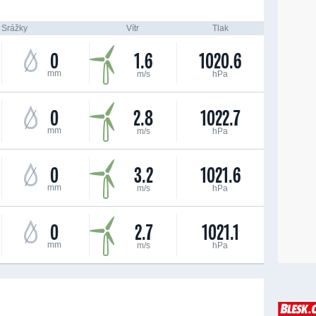
Srážky
Vítr
Tlak
0
1.6
1020.6
mm
m/s
hPa
0
2.8
1022.7
mm
m/s
hPa
0
3.2
1021.6
mm
m/s
hPa
0
2.7
1021.1
mm
m/s
hPa