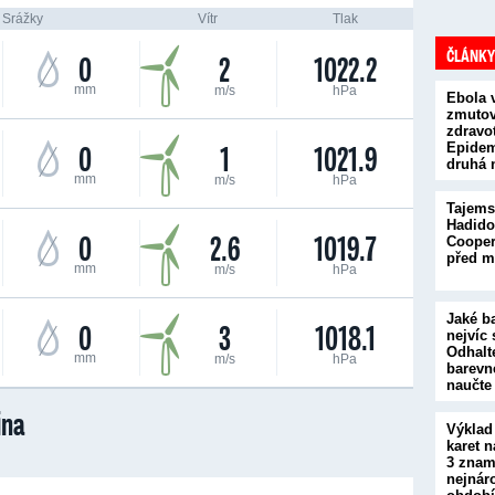
Srážky
Vítr
Tlak
ČLÁNKY
0
2
1022.2
mm
m/s
hPa
Ebola 
zmutova
zdravot
0
1
1021.9
Epidem
druhá 
mm
m/s
hPa
Tajems
Hadido
0
2.6
1019.7
Cooper
před m
mm
m/s
hPa
Jaké b
0
3
1018.1
nejvíc 
Odhalt
mm
m/s
hPa
barevn
naučte
ina
Výklad
karet n
3 znam
nejnár