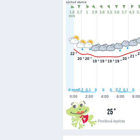
východ slunce
1.6
2.7
1
2.9
3.8
3.5
3.8
3.7
4.3
3
m/s
22 °
2
21 °
20 °
20 °
20 °
19 °
19 °
19 °
19 °
0.2
0.2
0.1
0.1
0
mm
0
0
0
0
0:00
2:00
4:00
6:00
8:00
25 °
Pocitová teplota