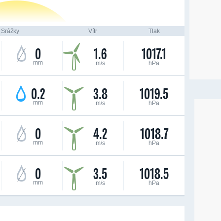
Srážky
Vítr
Tlak
0
1.6
1017.1
mm
m/s
hPa
0.2
3.8
1019.5
mm
m/s
hPa
0
4.2
1018.7
mm
m/s
hPa
0
3.5
1018.5
mm
m/s
hPa