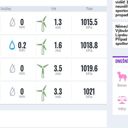
vidět! 
neuvěř
Srážky
Vítr
Tlak
sporto
propad
0
1.3
1015.5
trapas
Německ
mm
m/s
hPa
Výbušn
Lipsku
Případ
0.2
1.6
1018.8
spolk
mm
m/s
hPa
DNEŠN
0
3.5
1019.6
mm
m/s
hPa
Beran
0
3.3
1021
mm
m/s
hPa
Váhy