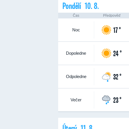
Pondělí 10. 8.
Čas
Předpověď
17 °
Noc
24 °
Dopoledne
32 °
Odpoledne
23 °
Večer
Úterý 11. 8.