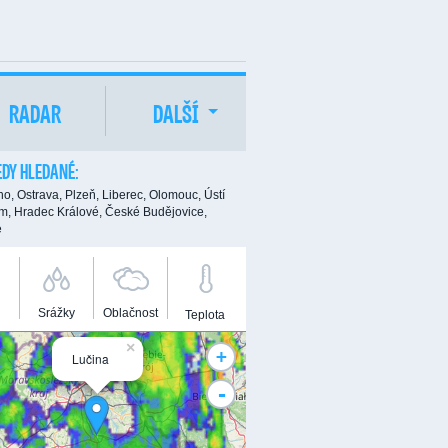
RADAR
DALŠÍ
DY HLEDANÉ:
no,
Ostrava,
Plzeň,
Liberec,
Olomouc,
Ústí
m,
Hradec Králové,
České Budějovice,
e
Srážky
Oblačnost
Teplota
×
+
Lučina
-