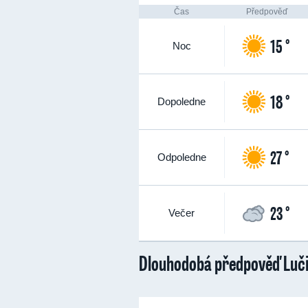
Čas
Předpověď
15 °
Noc
18 °
Dopoledne
27 °
Odpoledne
23 °
Večer
Dlouhodobá předpověď Luč