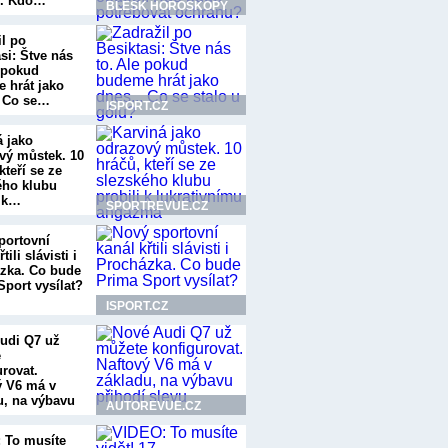
í. Kdo…
BLESK HOROSKOPY
il po
si: Štve nás
e pokud
 hrát jako
. Co se…
ISPORT.CZ
á jako
vý můstek. 10
kteří se ze
ého klubu
i k…
SPORTREVUE.CZ
portovní
tili slávisti i
zka. Co bude
Sport vysílat?
ISPORT.CZ
udi Q7 už
e
urovat.
ý V6 má v
u, na výbavu
AUTOREVUE.CZ
í…
 To musíte