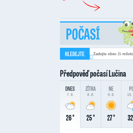
POČASÍ
HLEDEJTE
Předpověď počasí
Lučina
DNES
ZÍTRA
NE
P
7. 8.
8. 8.
9. 8.
10. 
26 °
25 °
27 °
32