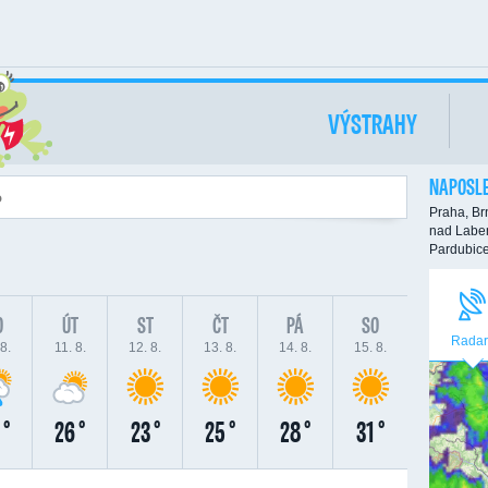
VÝSTRAHY
NAPOSLE
Praha,
Br
nad Labe
Pardubic
O
ÚT
ST
ČT
PÁ
SO
Radar
8.
11. 8.
12. 8.
13. 8.
14. 8.
15. 8.
 °
26 °
23 °
25 °
28 °
31 °