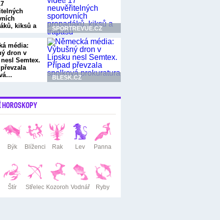
17
itelných
vních
áků, kiksů a
SPORTREVUE.CZ
ů
á média:
ý dron v
 nesl Semtex.
 převzala
ová…
BLESK.CZ
Í HOROSKOPY
Býk
Blíženci
Rak
Lev
Panna
Štír
Střelec
Kozoroh
Vodnář
Ryby