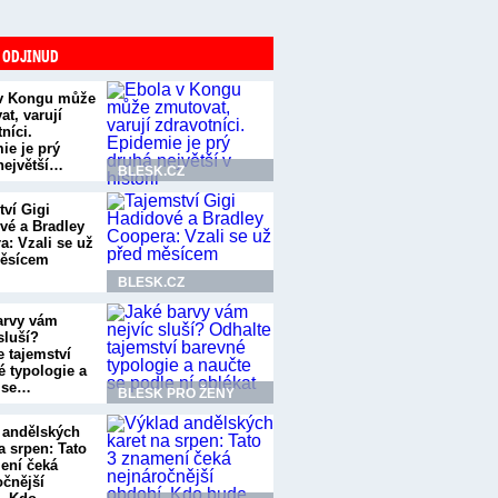
 ODJINUD
v Kongu může
t, varují
níci.
ie je prý
největší…
BLESK.CZ
tví Gigi
vé a Bradley
a: Vzali se už
ěsícem
BLESK.CZ
arvy vám
sluší?
e tajemství
é typologie a
 se…
BLESK PRO ŽENY
 andělských
a srpen: Tato
ení čeká
očnější