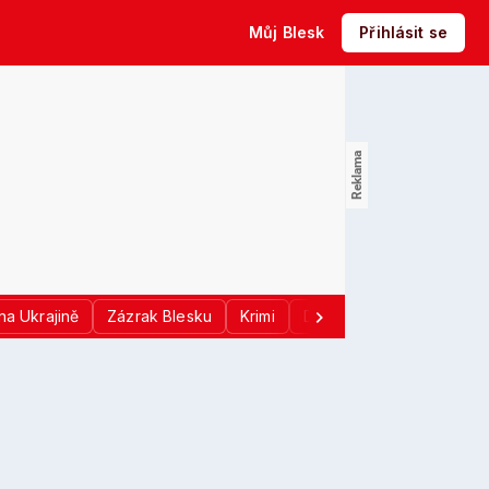
Můj Blesk
Přihlásit se
na Ukrajině
Zázrak Blesku
Krimi
Donald Trump
Sport