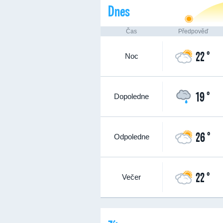
Dnes
Čas
Předpověď
22 °
Noc
19 °
Dopoledne
26 °
Odpoledne
22 °
Večer