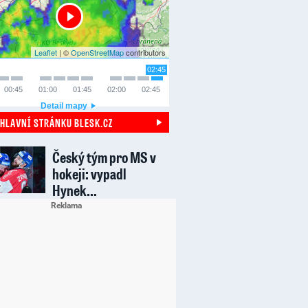
Leaflet
| ©
OpenStreetMap
contributors
02:45
00:45
01:00
01:45
02:00
02:45
Detail mapy
 HLAVNÍ STRÁNKU BLESK.CZ
Český tým pro MS v
hokeji: vypadl
Hynek…