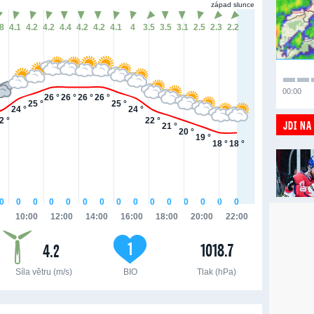
západ slunce
.8
4.1
4.2
4.2
4.4
4.2
4.2
4.1
4
3.5
3.5
3.1
2.5
2.3
2.2
00:00
26 °
26 °
26 °
26 °
25 °
25 °
24 °
24 °
2 °
22 °
JDI NA
21 °
20 °
19 °
18 °
18 °
0
0
0
0
0
0
0
0
0
0
0
0
0
0
0
10:00
12:00
14:00
16:00
18:00
20:00
22:00
1
1018.7
4.2
Síla větru (m/s)
BIO
Tlak (hPa)