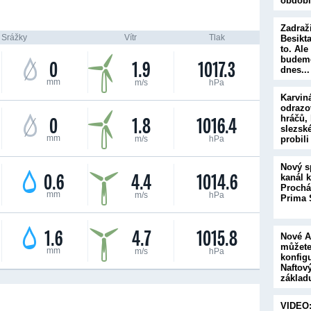
obdob
Zadraž
Srážky
Vítr
Tlak
Besikta
to. Al
budeme
0
1.9
1017.3
dnes..
mm
m/s
hPa
Karvin
odrazo
0
1.8
1016.4
hráčů, 
slezsk
mm
m/s
hPa
probil
Nový s
0.6
4.4
1014.6
kanál kř
Prochá
mm
m/s
hPa
Prima 
1.6
4.7
1015.8
Nové A
můžet
mm
m/s
hPa
konfig
Naftov
základ
přihod
VIDEO: