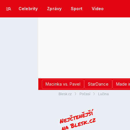
Celebrity
Zprávy
Sport
Video
Macinka vs. Pavel
StarDance
Made i
Blesk.cz
Počasí
Lučina